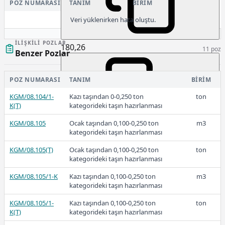
POZ NUMARASI
TANIM
BIRIM
Veri yüklenirken hata oluştu.
İLIŞKILI POZLAR
180,26
11 poz
Benzer Pozlar
POZ NUMARASI
TANIM
BIRIM
2024
KGM/08.104/1-
Kazı taşından 0-0,250 ton
ton
K(T)
kategorideki taşın hazırlanması
KGM/08.105
Ocak taşından 0,100-0,250 ton
m3
kategorideki taşın hazırlanması
115,95
KGM/08.105(T)
Ocak taşından 0,100-0,250 ton
ton
kategorideki taşın hazırlanması
KGM/08.105/1-K
Kazı taşından 0,100-0,250 ton
m3
2023-2
kategorideki taşın hazırlanması
KGM/08.105/1-
Kazı taşından 0,100-0,250 ton
ton
K(T)
kategorideki taşın hazırlanması