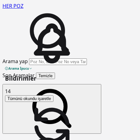
HER
POZ
Arama yap
Arama İpucu
Son Aramalar
Temizle
Bildirimler
14
Tümünü okundu işaretle