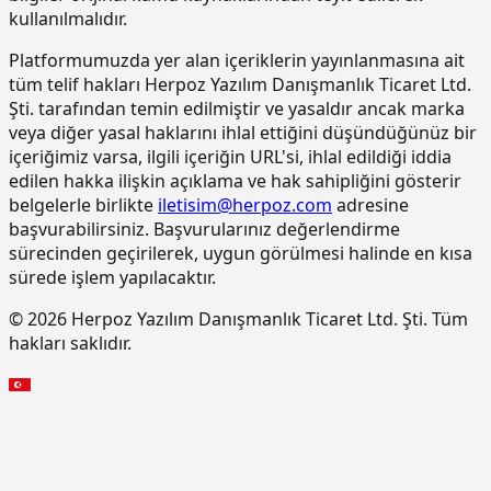
tuğla (190 x 85 x 190 mm) ile duvar
kullanılmalıdır.
yapılması
Platformumuzda yer alan içeriklerin yayınlanmasına ait
15.270.1009
Çimento esaslı tek bilesenli kristalize
m2
tüm telif hakları Herpoz Yazılım Danışmanlık Ticaret Ltd.
su yalıtım harcı ile 2 kat halinde
Şti. tarafından temin edilmiştir ve yasaldır ancak marka
toplam 1.5 mm kalınlıkta su yalıtımı
veya diğer yasal haklarını ihlal ettiğini düşündüğünüz bir
yapılması
içeriğimiz varsa, ilgili içeriğin URL'si, ihlal edildiği iddia
15.275.1102
200/250 kg kireç/çimento karışımı
m2
edilen hakka ilişkin açıklama ve hak sahipliğini gösterir
kaba ve ince harçla sıva yapılması (iç
belgelerle birlikte
iletisim@herpoz.com
adresine
cephe sıvası)
başvurabilirsiniz. Başvurularınız değerlendirme
15.275.1106
250 kg çimento dozlu harç ile kaba
m2
sürecinden geçirilerek, uygun görülmesi halinde en kısa
sıva yapılması
sürede işlem yapılacaktır.
15.275.1111
250/350 kg çimento dozlu kaba ve
m2
© 2026 Herpoz Yazılım Danışmanlık Ticaret Ltd. Şti. Tüm
ince harçla sıva yapılması (dış cephe
hakları saklıdır.
sıvası)
15.275.1112
200/250 kg kireç/çimento karışımı
m2
kaba ve ince harçla sıva yapılması (iç
cephe sıvası)
15.275.1116
250 kg çimento dozlu harç ile kaba
m2
sıva yapılması