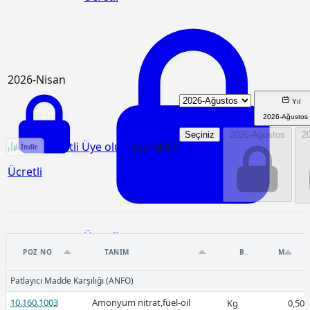
2026-Nisan
Yıl
2026-Ağustos
Seçiniz
2026-Ağustos
2
KGM/08.106/K Birim Fiyat Analizi
Ücretli Üye olun
ve indirin
İndir
Ücretli
Ücretli
POZ NO
TANIM
BIRIM
MIKTAR
Patlayıcı Madde Karşılığı (ANFO)
10.160.1003
Amonyum nitrat,fuel-oil
Kg
0,50