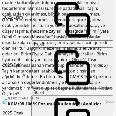
madde kullanılarak doldurulması, gerekli emniyet
tedbirlerinin alınması suretiyle patlatılması, taşın;
ocaklardan çıkarılması, büyük parçaların kırılması,
2025-Ekim
çürüklerin temizlenmesi, kategorilere göre ayrılması,
ocak yerindeki her türlü yükleme, boşaltma, yatay ve
düşey taşıma, malzeme zayiatı ile aşağıda "Birim Fiyata
Dâhil Olmayan Masraflar" başlığı altında sayılanlar
dışında kalan diğer bütün işlerin yapılması için gerekli
273,84
olan her türlü işçilik, malzeme, makine, alet ve araç
giderleri. Birim Fiyata Dahil Olmayan Masraflar : Birim
fiyata dâhil olmayan masraf yoktur. Ölçü: 1) Taşın
2025-Eylül
ölçülerek hesaplanan metreküp cinsinden hacmidir. 2)
Taşın kantarda tartılarak bulunan ton cinsinden
ağırlığıdır. Ödeme : Bu birim fiyat KGM/08.106/K pozuna
ait analizin değerlendirilmesiyle hesaplanan kârsız
yardımcı birim fiyat olup tek başına kullanılamaz. Notlar:
236,54
Ölçü:
m3
İLIŞKILI ANALIZLER
2 poz
KGM/08.106/K Pozunun Kullanıldığı Analizler
2025-Ocak