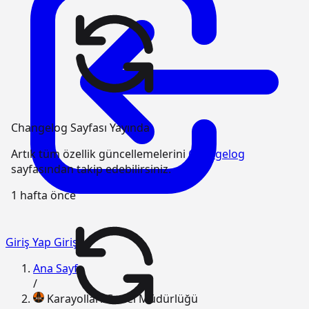
Changelog Sayfası Yayında
Artık tüm özellik güncellemelerini
Changelog
sayfasından takip edebilirsiniz.
1 hafta önce
Giriş Yap
Giriş
Ana Sayfa
/
Karayolları Genel Müdürlüğü