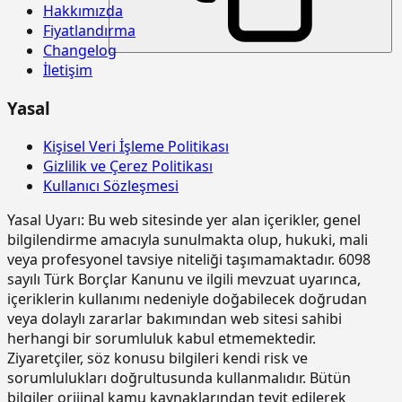
Hakkımızda
15.185.1005
Çelik borudan kalıp iskelesi
m3
Fiyatlandırma
yapılması (0,00-4,00 m arası)
Changelog
15.185.1006
Çelik borudan kalıp iskelesi
m3
İletişim
yapılması (4,01-6,00 m arası)
Yasal
15.185.1013
Ön yapımlı bileşenlerden oluşan
m2
tam güvenlikli, dış cephe iş iskelesi
yapılması. (0,00-51,50 m arası)
Kişisel Veri İşleme Politikası
Gizlilik ve Çerez Politikası
15.190.1002
Kuvars agregalı (gri) yüzey
m2
Kullanıcı Sözleşmesi
sertleştirici ve kür uygulaması (taze
betonda)
Yasal Uyarı:
Bu web sitesinde yer alan içerikler, genel
15.190.1003
Kuvars-Korund agregalı (gri) yüzey
m2
bilgilendirme amacıyla sunulmakta olup, hukuki, mali
sertleştirici ve kür uygulaması (taze
veya profesyonel tavsiye niteliği taşımamaktadır. 6098
betonda)
sayılı Türk Borçlar Kanunu ve ilgili mevzuat uyarınca,
içeriklerin kullanımı nedeniyle doğabilecek doğrudan
15.190.1017
Epoksi esaslı zemin kaplamalar üzeri
m2
veya dolaylı zararlar bakımından web sitesi sahibi
poliüretan esaslı, UV dayanımlı,
renkli, elastik, mat görünümlü, iki
herhangi bir sorumluluk kabul etmemektedir.
bileşenli son kat kaplama
Ziyaretçiler, söz konusu bilgileri kendi risk ve
malzemesi ile kaplama yapılması
sorumlulukları doğrultusunda kullanmalıdır. Bütün
bilgiler orijinal kamu kaynaklarından teyit edilerek
15.220.1001
85 mm kalınlığında yatay delikli
m2