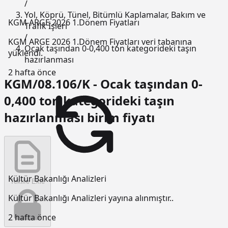
/
Yol, Köprü, Tünel, Bitümlü Kaplamalar, Bakım ve
KGM ARGE 2026 1.Dönem Fiyatları
Trafik İşleri
/
KGM ARGE 2026 1.Dönem Fiyatları veri tabanına
Ocak taşından 0-0,400 ton kategorideki taşın
yüklendi.
hazırlanması
2 hafta önce
KGM/08.106/K - Ocak taşından 0-
0,400 ton kategorideki taşın
hazırlanması birim fiyatı
Kültür Bakanlığı Analizleri
Teklife Ekle
Kültür Bakanlığı Analizleri yayına alınmıştır..
2 hafta önce