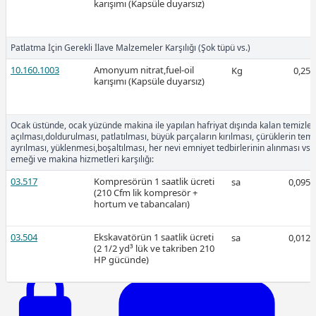
karışımı (Kapsüle duyarsız)
2026-Mart
Patlatma İçin Gerekli İlave Malzemeler Karşılığı (Şok tüpü vs.)
10.160.1003
Amonyum nitrat,fuel-oil
Kg
0,25
karışımı (Kapsüle duyarsız)
Ücretli
Ocak üstünde, ocak yüzünde makina ile yapılan hafriyat dışında kalan temizlem
açılması,doldurulması, patlatılması, büyük parçaların kırılması, çürüklerin tem
ayrılması, yüklenmesi,boşaltılması, her nevi emniyet tedbirlerinin alınması vs. 
emeği ve makina hizmetleri karşılığı:
Ücretli
03.517
Kompresörün 1 saatlik ücreti
sa
0,095
(210 Cfm lik kompresör +
hortum ve tabancaları)
03.504
Ekskavatörün 1 saatlik ücreti
sa
0,012
(2 1/2 yd³ lük ve takriben 210
2026-Şubat
HP gücünde)