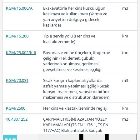
2022-2
KGM/15.006/A
Ekskavatörle her cins küskülüğün
m3
kazılması ve kullanılması (Yarma ve
yan ariyetten dolguya gidecek
kazılarda)
KGM/15.200
Tip II servis yolu (Her cins ve
km
42,24
klastaki zeminde)
KGM/23.002/K-6
Boyuna ve enine önçekim, öngerme
ton
çeliğinin (Tel, demet, çubuk)
2022-1
yerlerine konulması, gerilmesi,
gevşetilmesi ve kesilmesi işçiliği
KGM/70.031
Sıcak karışım kaplamalı yollarda
m3
asfalt yaması yapılması işçiliği (Sıcak
karışım malzemesi, yapıştırıcı bitüm
26,40
malzemesi ve distrübütör idareden)
KGM/2500
Her cins ve klastaki zeminde reglaj
km
10.480.1252
ÇARPMA ETKİSİNİ AZALTAN YÜZEY
m2
2021
KAPLAMALARI (TS EN 1176-1, TS EN
1177+AC) Blok antistatik kauçuk
zemin kaplaması 3cm kalınlıkta