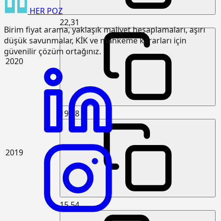
HER
POZ
15.120.1007
Makine ile patlayıcı madde
m3
kullanmadan sert kaya kazılması
22,31
Birim fiyat arama, yaklaşık maliyet hesaplamaları, aşırı
(Serbest kazı)
düşük savunmalar, KİK ve mahkeme kararları için
15.120.1101
Makine ile her derinlik ve her
m3
güvenilir çözüm ortağınız.
genişlikte yumuşak ve sert toprak
2020
kazılması (Derin kazı)
15.120.1102
Makine ile her derinlik ve her
m3
genişlikte yumuşak ve sert
küskülük kazılması (Derin kazı)
19,58
15.120.1107
Makine ile patlayıcı madde
m3
kullanmadan her derinlik ve her
genişlikte sert kaya kazılması (Derin
kazı)
2019
15.125.1006
Çakıl temin edilerek, drenaj
m3
yapılması
15.150.1005
Beton santralinde üretilen veya
m3
satın alınan ve beton pompasıyla
15,54
basılan, C 25/30 basınç dayanım
sınıfında, gri renkte, normal hazır