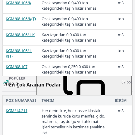
KGM/08.106/K
Ocak taşından 0-0,400 ton
m3
79,20
kategorideki taşın hazırlanması
KGM/08.106/K(T)
Ocak taşından 0-0,400 ton
ton
kategorideki taşın hazırlanması
2023-1
KGM/08.106/1-K
Kazı taşından 0-0,400 ton
m3
kategorideki taşın hazırlanması
KGM/08.106/1-
Kazı taşından 0-0,400 ton
ton
K(T)
kategorideki taşın hazırlanması
61,43
KGM/08.107
Ocak taşından 0,250-0,400 ton
m3
kategorideki taşın hazırlanması
POPÜLER
87 poz
KGM/08.107(T)
Ocak taşından 0,250-0,400 ton
ton
2022-3
En Çok Aranan Pozlar
kategorideki taşın hazırlanması
POZ NUMARASI
TANIM
BIRIM
KGM/14.211
Her derinlikte, her cins ve klastaki
m3
53,24
zeminde kuruda kutu menfez, gido,
mahmuz, taş dolgu ve tahkimat
işleri temellerinin kazılması (Makine
ile)