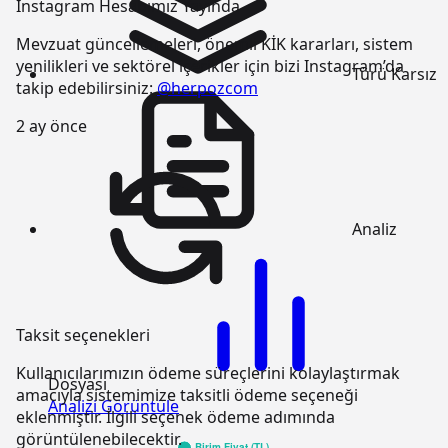
Instagram Hesabımız Yayında
Mevzuat güncellemeleri, önemli KİK kararları, sistem
yenilikleri ve sektörel içerikler için bizi Instagram’da
Türü
Karsız
takip edebilirsiniz:
@herpozcom
2 ay önce
Analiz
Taksit seçenekleri
Kullanıcılarımızın ödeme süreçlerini kolaylaştırmak
Dosyası
amacıyla sistemimize taksitli ödeme seçeneği
Analizi Görüntüle
eklenmiştir. İlgili seçenek ödeme adımında
görüntülenebilecektir.