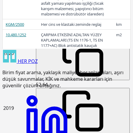
asfalt yaması yapılması işçiliği (Sıcak
karışım malzemesi, yapıştırıcı bitüm
malzemesi ve distrübütör idareden)
KGM/2500
Her cins ve klastaki zeminde reglaj
km
61,83
10.480.1252
ÇARPMA ETKİSİNİ AZALTAN YÜZEY
m2
KAPLAMALARI (TS EN 1176-1, TS EN
1177+AC) Blok antistatik kauçuk
zemin kaplaması 3cm kalınlıkta
2020
HER
POZ
15.120.1007
Makine ile patlayıcı madde
m3
kullanmadan sert kaya kazılması
Birim fiyat arama, yaklaşık maliyet hesaplamaları, aşırı
(Serbest kazı)
düşük savunmalar, KİK ve mahkeme kararları için
15.120.1101
Makine ile her derinlik ve her
m3
52,64
güvenilir çözüm ortağınız.
genişlikte yumuşak ve sert toprak
kazılması (Derin kazı)
15.120.1102
Makine ile her derinlik ve her
m3
2019
genişlikte yumuşak ve sert
küskülük kazılması (Derin kazı)
15.120.1107
Makine ile patlayıcı madde
m3
kullanmadan her derinlik ve her