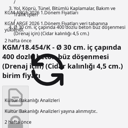
/
Yol, Köprü, Tünel, Bitümlü Kaplamalar, Bakım ve
KGM ARGE 2026 1.Dönem Fiyatları
Trafik İşleri
/
KGM ARGE 2026 1.Dönem Fiyatları veri tabanına
Ø 30 cm. iç çapında 400 dozlu beton büz döşenmesi
yüklendi.
(Drenaj için) (Cidar kalınlığı 4,5 cm.)
2 hafta önce
KGM/18.454/K - Ø 30 cm. iç çapında
400 dozlu beton büz döşenmesi
(Drenaj için) (Cidar kalınlığı 4,5 cm.)
birim fiyatı
Kültür Bakanlığı Analizleri
Kültür Bakanlığı Analizleri yayına alınmıştır..
Teklife Ekle
2 hafta önce