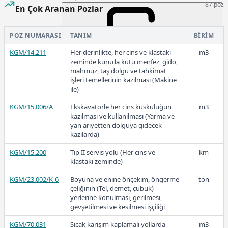
87 poz
kalınlığı 5,5 cm.)
En Çok Aranan Pozlar
KGM/18.457/K
Ø 50 cm. iç çapında 400 dozlu beton
m
büz döşenmesi (Drenaj için) (Cidar
2022-2
POZ NUMARASI
TANIM
BIRIM
kalınlığı 6,5 cm.)
KGM/14.211
Her derinlikte, her cins ve klastaki
m3
KGM/18.458/K
Ø 60 cm. iç çapında 400 dozlu beton
m
zeminde kuruda kutu menfez, gido,
büz döşenmesi (Drenaj için) (Cidar
mahmuz, taş dolgu ve tahkimat
kalınlığı 7,5 cm.)
işleri temellerinin kazılması (Makine
ile)
114,71
KGM/18.459/K
Ø 80 cm. iç çapında 400 dozlu beton
m
büz döşenmesi (Drenaj için) (Cidar
KGM/15.006/A
Ekskavatörle her cins küskülüğün
m3
kalınlığı 9,5 cm.)
kazılması ve kullanılması (Yarma ve
yan ariyetten dolguya gidecek
2022-1
kazılarda)
KGM/15.200
Tip II servis yolu (Her cins ve
km
klastaki zeminde)
KGM/23.002/K-6
Boyuna ve enine önçekim, öngerme
ton
75,19
çeliğinin (Tel, demet, çubuk)
yerlerine konulması, gerilmesi,
gevşetilmesi ve kesilmesi işçiliği
2021
KGM/70.031
Sıcak karışım kaplamalı yollarda
m3