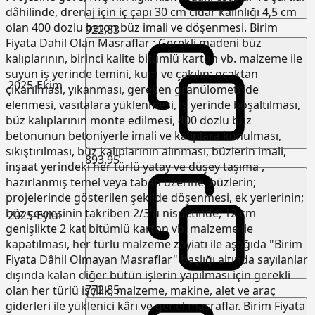
dâhilinde, drenaj için iç çapı 30 cm cidar kalınlığı 4,5 cm
olan 400 dozlu beton büz imali ve döşenmesi. Birim
922,83
Fiyata Dahil Olan Masraflar : Gerekli madeni büz
kalıplarının, birinci kalite bitümlü karton vb. malzeme ile
suyun iş yerinde temini, kum ve çakılın; ocaktan
2025-Ekim
çıkarılması, yıkanması, gereken granülometride
elenmesi, vasıtalara yüklenmesi, iş yerinde boşaltılması,
büz kalıplarının monte edilmesi, 400 dozlu büz
betonunun betoniyerle imali ve kalıplara konulması,
sıkıştırılması, büz kalıplarının alınması, büzlerin imali,
893,95
inşaat yerindeki her türlü yatay ve düşey taşıma ,
hazırlanmış temel veya taban üzerine, büzlerin;
projelerinde gösterilen şekilde döşenmesi, ek yerlerinin;
büz çevresinin takriben 2/3'ü nispetinde, 12 cm
2025-Eylül
genişlikte 2 kat bitümlü karton vb. malzeme ile
kapatılması, her türlü malzeme zayiatı ile aşağıda "Birim
Fiyata Dâhil Olmayan Masraflar" başlığı altında sayılanlar
dışında kalan diğer bütün işlerin yapılması için gerekli
772,85
olan her türlü işçilik, malzeme, makine, alet ve araç
giderleri ile yüklenici kârı ve genel masraflar. Birim Fiyata