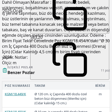
Dahil Olmayan Masraflar : Çimentonun; bedeli,
yüklenmesi, boşaltılması ve istifi, çimento, kum ve çakılın
2025-Ocak
iş yerine taşınması, büz döşenecek hendeğin kazılması,
büz üstlerinin ve yanlarının doldurulması, sıkıştırılması,
büz temel tabanına konacak seçme malzeme veya beton
tabakası, baş ve kanat duvarları. Ölçü: Büzlerin döşendiği
eğimde ölçülen metre cinsinden uzunluğudur. Ödeme :
583,20
Birim Fiyat Teklif Cetvelinde Poz KGM/18.454/K'daki "Ø 30
cm İç Çapında 400 Dozlu Beton Büz Döşenmesi (Drenaj
İçin) (Cidar Kalınlığı 4,5 cm)" m birim fiyatı üzerinden
2024
yapılır. Notlar:
Ölçü:
m
İLIŞKILI POZLAR
11 poz
Benzer Pozlar
353,56
POZ NUMARASI
TANIM
BIRIM
KGM/18.449/K
Ø 120 cm. iç Çapında 400 dozlu özel
m
beton büz döşenmesi (Menfez için)
2023-2
(Cidar kalınlığı 15 cm.)
KGM/18.450/K
Ø 10 cm. iç çapında 400 dozlu beton
m