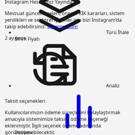
Instagram Hesabımız Yayında
Mevzuat güncellemeleri, önemli KİK kararları, sistem
yenilikleri ve sektörel içerikler için bizi Instagram’da
takip edebilirsiniz:
@herpozcom
Türü
İhale
2 ay önce
Birim Fiyatı
Analiz
Taksit seçenekleri
Kullanıcılarımızın ödeme süreçlerini kolaylaştırmak
amacıyla sistemimize taksitli ödeme seçeneği
eklenmiştir. İlgili seçenek ödeme adımında
Dosyası
görüntülenebilecektir.