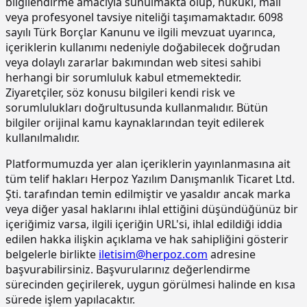
15.190.1003
Kuvars-Korund agregalı (gri) yüzey
m2
bilgilendirme amacıyla sunulmakta olup, hukuki, mali
sertleştirici ve kür uygulaması (taze
veya profesyonel tavsiye niteliği taşımamaktadır. 6098
betonda)
sayılı Türk Borçlar Kanunu ve ilgili mevzuat uyarınca,
içeriklerin kullanımı nedeniyle doğabilecek doğrudan
15.190.1017
Epoksi esaslı zemin kaplamalar üzeri
m2
veya dolaylı zararlar bakımından web sitesi sahibi
poliüretan esaslı, UV dayanımlı,
renkli, elastik, mat görünümlü, iki
herhangi bir sorumluluk kabul etmemektedir.
bileşenli son kat kaplama
Ziyaretçiler, söz konusu bilgileri kendi risk ve
malzemesi ile kaplama yapılması
sorumlulukları doğrultusunda kullanmalıdır. Bütün
bilgiler orijinal kamu kaynaklarından teyit edilerek
15.220.1001
85 mm kalınlığında yatay delikli
m2
tuğla (190 x 85 x 190 mm) ile duvar
kullanılmalıdır.
yapılması
Platformumuzda yer alan içeriklerin yayınlanmasına ait
15.270.1009
Çimento esaslı tek bilesenli kristalize
m2
tüm telif hakları Herpoz Yazılım Danışmanlık Ticaret Ltd.
su yalıtım harcı ile 2 kat halinde
Şti. tarafından temin edilmiştir ve yasaldır ancak marka
toplam 1.5 mm kalınlıkta su yalıtımı
veya diğer yasal haklarını ihlal ettiğini düşündüğünüz bir
yapılması
içeriğimiz varsa, ilgili içeriğin URL'si, ihlal edildiği iddia
15.275.1102
200/250 kg kireç/çimento karışımı
m2
edilen hakka ilişkin açıklama ve hak sahipliğini gösterir
kaba ve ince harçla sıva yapılması (iç
belgelerle birlikte
iletisim@herpoz.com
adresine
cephe sıvası)
başvurabilirsiniz. Başvurularınız değerlendirme
15.275.1106
250 kg çimento dozlu harç ile kaba
m2
sürecinden geçirilerek, uygun görülmesi halinde en kısa
sıva yapılması
sürede işlem yapılacaktır.