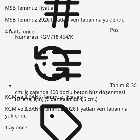
MSB Temmuz Fiyatları
MSB Temmuz 2026 Fiyatları veri tabanına yüklendi.
Poz
4 hafta önce
Numarası
KGM/18.454/K
Tanım
Ø 30
cm. iç çapında 400 dozlu beton büz döşenmesi
KGM ve İLBANK Temmuz Fiyatları
(Drenaj için) (Cidar kalınlığı 4,5 cm.)
KGM ve İLBANK Temmuz 2026 Fiyatları veri tabanına
yüklendi.
1 ay önce