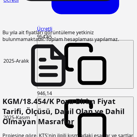
Ücretli
Bu yıla ait fiyatları görüntüleme yetkiniz
954,65
bulunmamaktadır. Toplam hesaplaması yapılamaz.
2025-Aralık
946,14
KGM/18.454/K Pozu Birim Fiyat
Tarifi, Ölçüsü, Dahil Olan ve Dahil
2025-Kasım
Olmayan Masraflar
Projesine göre, KTŞ'nin ilgili kısmındaki esaslar ve şartlar