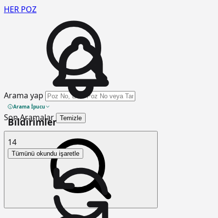
HER
POZ
Arama yap
Arama İpucu
Son Aramalar
Temizle
Bildirimler
14
Tümünü okundu işaretle