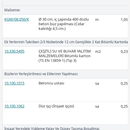
Malzeme:
KGM/08.056/K
Ø 30 cm. iç çapında 400 dozlu
2026-Mart
m
1,05
beton büz yapılması (Cidar
kalınlığı 4,5 cm.)
Ek Yerlerinin Takriben 2/3 Nisbetinde 12 cm Genişlikte 2 Kat Bitümlü Kartonla 
10.330.5495
ÇEŞİTLİ SU VE BUHAR YALITIM
m2
0,23
MALZEMELERİ Bitümlü karton
Ücretli
(TS EN 13859-1) (Tip 3)
Büzlerin Yerleştirilmesi ve Eklerinin Yapılması:
10.100.1015
Betoncu ustası
sa
0,25
Ücretli
10.100.1062
Düz işçi (İnşaat işçisi)
sa
0,25
2026-Şubat
İnşaat Yerindeki Yükleme,Yatay Ve Düşey Taşıma,Boşaltma: