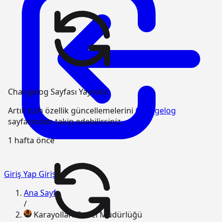
Changelog Sayfası Yayında
Artık tüm özellik güncellemelerini
Changelog
sayfasından takip edebilirsiniz.
1 hafta önce
Giriş Yap
Giriş
Ana Sayfa
/
Karayolları Genel Müdürlüğü