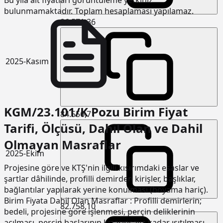
bulunmamaktadır. Toplam hesaplaması yapılamaz.
86.571,36
2025-Kasım
KGM/23.101/K Pozu Birim Fiyat
84.556,71
Tarifi, Ölçüsü, Dahil Olan ve Dahil
Olmayan Masraflar
2025-Ekim
Projesine göre ve KTŞ'nin ilgili kısırımdaki esaslar ve
şartlar dâhilinde, profilli demirden kirişler, başlıklar,
bağlantılar yapılarak yerine konulması (boyama hariç).
Birim Fiyata Dahil Olan Masraflar : Profilli demirlerin;
82.758,10
bedeli, projesine göre işlenmesi, perçin deliklerinin
açılması, perçin başlarının kızarıncaya kadar ısıtılması,