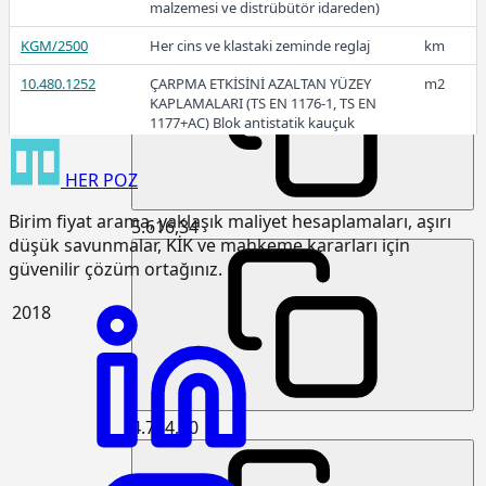
malzemesi ve distrübütör idareden)
7.144,43
KGM/2500
Her cins ve klastaki zeminde reglaj
km
10.480.1252
ÇARPMA ETKİSİNİ AZALTAN YÜZEY
m2
KAPLAMALARI (TS EN 1176-1, TS EN
2019
1177+AC) Blok antistatik kauçuk
zemin kaplaması 3cm kalınlıkta
HER
POZ
15.120.1007
Makine ile patlayıcı madde
m3
kullanmadan sert kaya kazılması
Birim fiyat arama, yaklaşık maliyet hesaplamaları, aşırı
(Serbest kazı)
5.616,34
düşük savunmalar, KİK ve mahkeme kararları için
15.120.1101
Makine ile her derinlik ve her
m3
güvenilir çözüm ortağınız.
genişlikte yumuşak ve sert toprak
kazılması (Derin kazı)
2018
15.120.1102
Makine ile her derinlik ve her
m3
genişlikte yumuşak ve sert
küskülük kazılması (Derin kazı)
15.120.1107
Makine ile patlayıcı madde
m3
4.714,50
kullanmadan her derinlik ve her
genişlikte sert kaya kazılması (Derin
kazı)