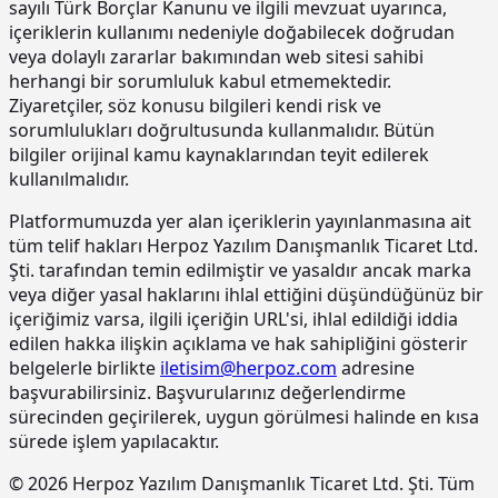
sayılı Türk Borçlar Kanunu ve ilgili mevzuat uyarınca,
içeriklerin kullanımı nedeniyle doğabilecek doğrudan
15.190.1017
Epoksi esaslı zemin kaplamalar üzeri
m2
veya dolaylı zararlar bakımından web sitesi sahibi
poliüretan esaslı, UV dayanımlı,
renkli, elastik, mat görünümlü, iki
herhangi bir sorumluluk kabul etmemektedir.
bileşenli son kat kaplama
Ziyaretçiler, söz konusu bilgileri kendi risk ve
malzemesi ile kaplama yapılması
sorumlulukları doğrultusunda kullanmalıdır. Bütün
bilgiler orijinal kamu kaynaklarından teyit edilerek
15.220.1001
85 mm kalınlığında yatay delikli
m2
tuğla (190 x 85 x 190 mm) ile duvar
kullanılmalıdır.
yapılması
Platformumuzda yer alan içeriklerin yayınlanmasına ait
15.270.1009
Çimento esaslı tek bilesenli kristalize
m2
tüm telif hakları Herpoz Yazılım Danışmanlık Ticaret Ltd.
su yalıtım harcı ile 2 kat halinde
Şti. tarafından temin edilmiştir ve yasaldır ancak marka
toplam 1.5 mm kalınlıkta su yalıtımı
veya diğer yasal haklarını ihlal ettiğini düşündüğünüz bir
yapılması
içeriğimiz varsa, ilgili içeriğin URL'si, ihlal edildiği iddia
15.275.1102
200/250 kg kireç/çimento karışımı
m2
edilen hakka ilişkin açıklama ve hak sahipliğini gösterir
kaba ve ince harçla sıva yapılması (iç
belgelerle birlikte
iletisim@herpoz.com
adresine
cephe sıvası)
başvurabilirsiniz. Başvurularınız değerlendirme
15.275.1106
250 kg çimento dozlu harç ile kaba
m2
sürecinden geçirilerek, uygun görülmesi halinde en kısa
sıva yapılması
sürede işlem yapılacaktır.
15.275.1111
250/350 kg çimento dozlu kaba ve
m2
© 2026 Herpoz Yazılım Danışmanlık Ticaret Ltd. Şti. Tüm
ince harçla sıva yapılması (dış cephe