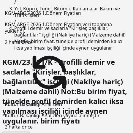
/
Yol, Köprü, Tünel, Bitümlü Kaplamalar, Bakım ve
KGM ARGE 2026 1.Dönem Fiyatları
Trafik İşleri
/
KGM ARGE 2026 1.Dönem Fiyatları veri tabanına
Profilli demir ve saclarla "Kirişler, başlıklar,
yüklendi.
bağlantılar" işçiliği (Nakliye hariç) (Malzeme dahil)
Not:Bu birim fiyat, tünelde profil demirden kalıcı
2 hafta önce
iksa yapılması işçiliği içinde aynen uygulanır.
KGM/23.101/K - Profilli demir ve
saclarla "Kirişler, başlıklar,
bağlantılar" işçiliği (Nakliye hariç)
(Malzeme dahil) Not:Bu birim fiyat,
tünelde profil demirden kalıcı iksa
Kültür Bakanlığı Analizleri
yapılması işçiliği içinde aynen
Kültür Bakanlığı Analizleri yayına alınmıştır..
uygulanır. birim fiyatı
2 hafta önce