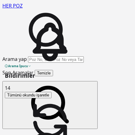
HER
POZ
Arama yap
Arama İpucu
Son Aramalar
Temizle
Bildirimler
14
Tümünü okundu işaretle