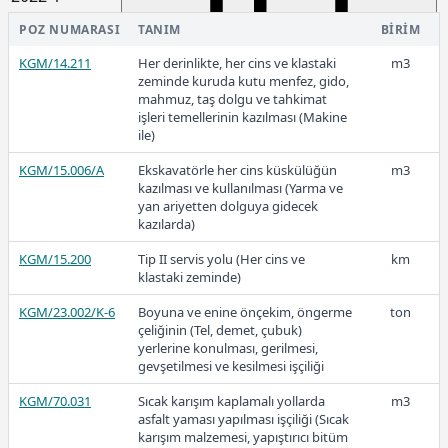
KGM/23.176/K
Profilli Demirden Korkuluk
ton
yapılması ve yerine konulması
POZ NUMARASI
TANIM
BIRIM
(Malzeme dahil) (Boyama ve nakliye
KGM/14.211
hariç)
Her derinlikte, her cins ve klastaki
m3
zeminde kuruda kutu menfez, gido,
KGM/23.245/2
Hasır çelikten iksa yapılması
kg
mahmuz, taş dolgu ve tahkimat
11.351,60
(Malzeme dahil) (Nakliye hariç)
işleri temellerinin kazılması (Makine
ile)
KGM/23.250
Yüksek vasıflı çelikten özel dökümlü
kg
köprü mesnedinin temini ve yerine
KGM/15.006/A
Ekskavatörle her cins küskülüğün
m3
2021
konulması
kazılması ve kullanılması (Yarma ve
yan ariyetten dolguya gidecek
KGM/23.251
Yüksek vasıflı çelikten özel dökümlü
kg
kazılarda)
köprü mesnedinin yerine konulması
(Mesnet İdarece verilecektir.)
KGM/15.200
Tip II servis yolu (Her cins ve
km
klastaki zeminde)
7.734,79
KGM/23.002/K-6
Boyuna ve enine önçekim, öngerme
ton
çeliğinin (Tel, demet, çubuk)
yerlerine konulması, gerilmesi,
2020
gevşetilmesi ve kesilmesi işçiliği
KGM/70.031
Sıcak karışım kaplamalı yollarda
m3
asfalt yaması yapılması işçiliği (Sıcak
karışım malzemesi, yapıştırıcı bitüm