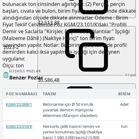
bulunacak ton cinsinden ağırlığıdır. (2) Perçin, perçin
başlan, cıvata ve bulon, birim fiyatların tespitinde dikkate
alındığından ölçüde dikkate alınmazlar. Ödeme : Birim
42.513,38
Fiyat Teklif Cetvelinde Poz KGM/23.101/K’daki "Profilli
Demir ve Saclarla "Kirişler, Başlıklar, Bağlantılar" İşçiliği
(Malzeme Dâhil ) (Nakliye Hariç)" ton birim fiyatı
üzerinden yapılır. Notlar: Bu birim fiyat, tünelde profil
2023-2
demirden kalıcı iksa yapılması işçiliği için de aynen
uygulanır.
Ölçü:
ton
İLIŞKILI POZLAR
11 poz
Benzer Pozlar
30.586,48
POZ NUMARASI
TANIM
BIRIM
2023-1
KGM/23.009/1
Betonarme için Ø 50 mm.lik
Adet
yuvarlak demirin manşonla
eklenmesi (Manşon idareden)
KGM/23.010/K
Nervürlü çelik hasırın temini ve
ton
yerine konulması işçiliği (Nakliye
27.060,94
hariç) 1,500-3,000 kg/m2 (3,000