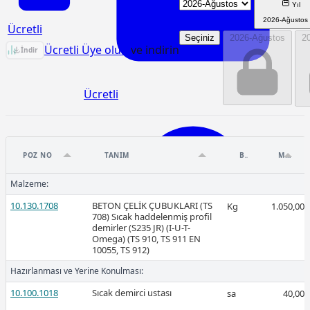
Yıl
2026-Ağustos
Ücretli
Seçiniz
2026-Ağustos
2
KGM/23.101/K Birim Fiyat Analizi
Ücretli Üye olun
ve indirin
İndir
Ücretli
POZ NO
TANIM
BIRIM
MIKTAR
2026-Mart
Malzeme:
10.130.1708
BETON ÇELİK ÇUBUKLARI (TS
Kg
1.050,00
708) Sıcak haddelenmiş profil
demirler (S235 JR) (I-U-T-
Omega) (TS 910, TS 911 EN
10055, TS 912)
Ücretli
Hazırlanması ve Yerine Konulması:
10.100.1018
Sıcak demirci ustası
sa
40,00