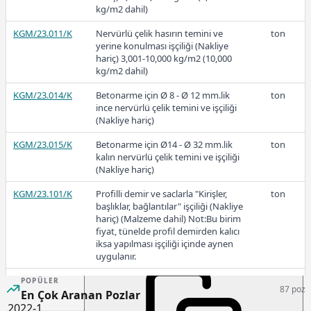
kg/m2 dahil)
KGM/23.011/K
Nervürlü çelik hasırın temini ve
ton
yerine konulması işçiliği (Nakliye
2022-3
hariç) 3,001-10,000 kg/m2 (10,000
kg/m2 dahil)
KGM/23.014/K
Betonarme için Ø 8 - Ø 12 mm.lik
ton
ince nervürlü çelik temini ve işçiliği
(Nakliye hariç)
25.203,93
KGM/23.015/K
Betonarme için Ø14 - Ø 32 mm.lik
ton
kalın nervürlü çelik temini ve işçiliği
(Nakliye hariç)
2022-2
KGM/23.101/K
Profilli demir ve saclarla "Kirişler,
ton
başlıklar, bağlantılar" işçiliği (Nakliye
hariç) (Malzeme dahil) Not:Bu birim
fiyat, tünelde profil demirden kalıcı
iksa yapılması işçiliği içinde aynen
19.537,24
uygulanır.
KGM/23.101/K-2
Sacdan yüksek gövdeli I kiriş imali
ton
POPÜLER
87 poz
ve yerine konulması (Boyama dahil)
En Çok Aranan Pozlar
2022-1