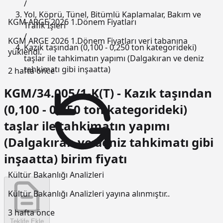
/
Yol, Köprü, Tünel, Bitümlü Kaplamalar, Bakım ve
KGM ARGE 2026 1.Dönem Fiyatları
Trafik İşleri
/
KGM ARGE 2026 1.Dönem Fiyatları veri tabanına
Kazık taşından (0,100 - 0,250 ton kategorideki)
yüklendi.
taşlar ile tahkimatın yapımı (Dalgakıran ve deniz
tahkimatı gibi inşaatta)
2 hafta önce
KGM/34.005/1-K(T) - Kazık taşından
(0,100 - 0,250 ton kategorideki)
taşlar ile tahkimatın yapımı
(Dalgakıran ve deniz tahkimatı gibi
inşaatta) birim fiyatı
Kültür Bakanlığı Analizleri
Kültür Bakanlığı Analizleri yayına alınmıştır..
3 hafta önce
Teklife Ekle