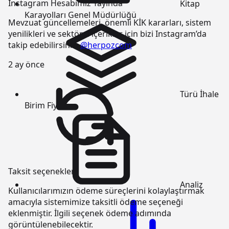
Instagram Hesabımız Yayında
Kitap
Karayolları Genel Müdürlüğü
Mevzuat güncellemeleri, önemli KİK kararları, sistem
yenilikleri ve sektörel içerikler için bizi Instagram’da
takip edebilirsiniz:
@herpozcom
2 ay önce
Türü
İhale
Birim Fiyatı
Taksit seçenekleri
Analiz
Kullanıcılarımızın ödeme süreçlerini kolaylaştırmak
amacıyla sistemimize taksitli ödeme seçeneği
eklenmiştir. İlgili seçenek ödeme adımında
görüntülenebilecektir.