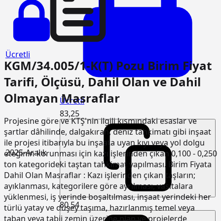
Ücretli
KGM/34.005/1-K(T) Pozu Birim Fiyat
Tarifi, Ölçüsü, Dahil Olan ve Dahil
Olmayan Masraflar
Ücretli
83,25
Projesine göre ve KTŞ'nin ilgili kısmındaki esaslar ve
şartlar dâhilinde, dalgakıran, deniz tahkimatı gibi inşaat
ile projesi itibarıyla bu inşaata uyan kıyı veya yol dolgu
2025-Aralık
eteğinin korunması için kazı işlerinden çıkan 0,100 - 0,250
ton kategorideki taştan tahkimat yapılması. Birim Fiyata
Dahil Olan Masraflar : Kazı işlerinden çıkan taşların;
ayıklanması, kategorilere göre ayrılması, vasıtalara
yüklenmesi, iş yerinde boşaltılması, inşaat yerindeki her
80,54
türlü yatay ve düşey taşıma, hazırlanmış temel veya
taban veya tabii zemin üzerine plan ve projelerde