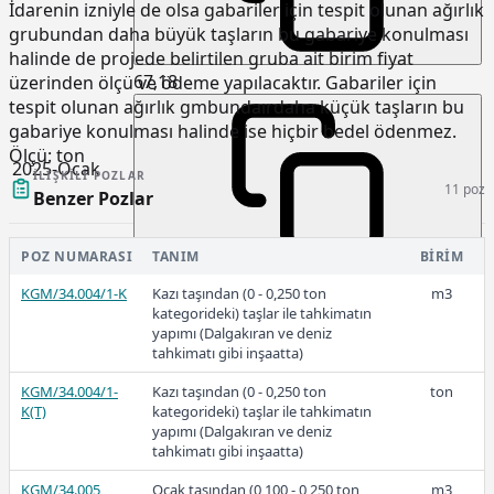
İdarenin izniyle de olsa gabariler için tespit olunan ağırlık
grubundan daha büyük taşların bu gabariye konulması
halinde de projede belirtilen gruba ait birim fiyat
67,18
üzerinden ölçü ve ödeme yapılacaktır. Gabariler için
tespit olunan ağırlık gmbundaırdaha küçük taşların bu
gabariye konulması halinde ise hiçbir bedel ödenmez.
Ölçü:
ton
2025-Ocak
İLIŞKILI POZLAR
11 poz
Benzer Pozlar
POZ NUMARASI
TANIM
BIRIM
53,69
KGM/34.004/1-K
Kazı taşından (0 - 0,250 ton
m3
kategorideki) taşlar ile tahkimatın
yapımı (Dalgakıran ve deniz
tahkimatı gibi inşaatta)
2024
KGM/34.004/1-
Kazı taşından (0 - 0,250 ton
ton
K(T)
kategorideki) taşlar ile tahkimatın
yapımı (Dalgakıran ve deniz
tahkimatı gibi inşaatta)
36,18
KGM/34.005
Ocak taşından (0,100 - 0,250 ton
m3