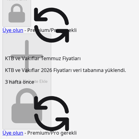
Üye olun
- Premium/Pro gerekli
KTB ve Vakıflar Temmuz Fiyatları
KTB ve Vakıflar 2026 Fiyatları veri tabanına yüklendi.
3 hafta önce
Yaklaşık Maliyete Ekle
Üye olun
- Premium/Pro gerekli