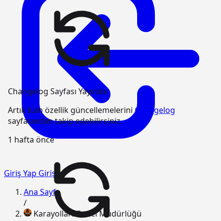
Changelog Sayfası Yayında
Artık tüm özellik güncellemelerini
Changelog
sayfasından takip edebilirsiniz.
1 hafta önce
Giriş Yap
Giriş
Ana Sayfa
/
Karayolları Genel Müdürlüğü