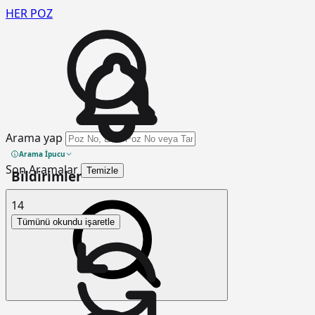
HER
POZ
Arama yap
Arama İpucu
Son Aramalar
Temizle
Bildirimler
14
Tümünü okundu işaretle