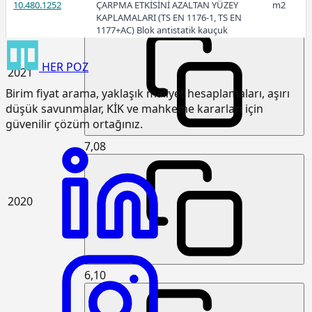
10.480.1252
ÇARPMA ETKİSİNİ AZALTAN YÜZEY
m2
7,93
KAPLAMALARI (TS EN 1176-1, TS EN
1177+AC) Blok antistatik kauçuk
zemin kaplaması 3cm kalınlıkta
HER
POZ
15.120.1007
Makine ile patlayıcı madde
m3
2021
kullanmadan sert kaya kazılması
Birim fiyat arama, yaklaşık maliyet hesaplamaları, aşırı
(Serbest kazı)
düşük savunmalar, KİK ve mahkeme kararları için
15.120.1101
Makine ile her derinlik ve her
m3
güvenilir çözüm ortağınız.
genişlikte yumuşak ve sert toprak
kazılması (Derin kazı)
7,08
15.120.1102
Makine ile her derinlik ve her
m3
genişlikte yumuşak ve sert
küskülük kazılması (Derin kazı)
2020
15.120.1107
Makine ile patlayıcı madde
m3
kullanmadan her derinlik ve her
genişlikte sert kaya kazılması (Derin
kazı)
6,10
15.125.1006
Çakıl temin edilerek, drenaj
m3
yapılması