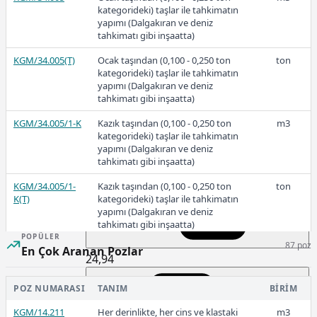
kategorideki) taşlar ile tahkimatın
yapımı (Dalgakıran ve deniz
tahkimatı gibi inşaatta)
2023-2
KGM/34.005(T)
Ocak taşından (0,100 - 0,250 ton
ton
kategorideki) taşlar ile tahkimatın
yapımı (Dalgakıran ve deniz
tahkimatı gibi inşaatta)
KGM/34.005/1-K
Kazık taşından (0,100 - 0,250 ton
m3
27,33
kategorideki) taşlar ile tahkimatın
yapımı (Dalgakıran ve deniz
tahkimatı gibi inşaatta)
2023-1
KGM/34.005/1-
Kazık taşından (0,100 - 0,250 ton
ton
K(T)
kategorideki) taşlar ile tahkimatın
yapımı (Dalgakıran ve deniz
tahkimatı gibi inşaatta)
POPÜLER
87 poz
KGM/34.006/K
Ocak taşından (0 - 0,400 ton
m3
En Çok Aranan Pozlar
24,94
kategorideki) taşlar ile tahkimatın
yapımı (Dalgakıran ve deniz
tahkimatı gibi inşaatta)
POZ NUMARASI
TANIM
BIRIM
KGM/34.006/K(T)
KGM/14.211
Ocak taşından (0 - 0,400 ton
Her derinlikte, her cins ve klastaki
ton
m3
2022-3