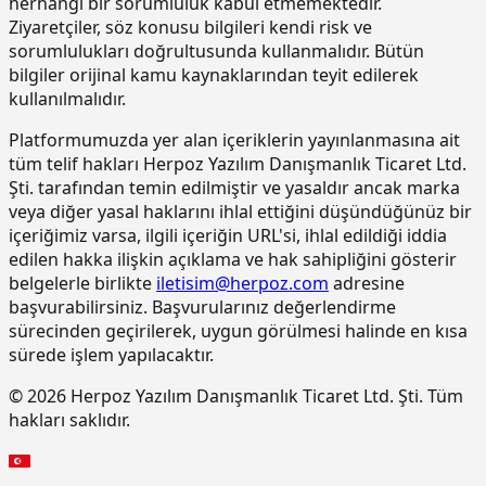
herhangi bir sorumluluk kabul etmemektedir.
bileşenli son kat kaplama
Ziyaretçiler, söz konusu bilgileri kendi risk ve
malzemesi ile kaplama yapılması
sorumlulukları doğrultusunda kullanmalıdır. Bütün
bilgiler orijinal kamu kaynaklarından teyit edilerek
15.220.1001
85 mm kalınlığında yatay delikli
m2
tuğla (190 x 85 x 190 mm) ile duvar
kullanılmalıdır.
yapılması
Platformumuzda yer alan içeriklerin yayınlanmasına ait
15.270.1009
Çimento esaslı tek bilesenli kristalize
m2
tüm telif hakları Herpoz Yazılım Danışmanlık Ticaret Ltd.
su yalıtım harcı ile 2 kat halinde
Şti. tarafından temin edilmiştir ve yasaldır ancak marka
toplam 1.5 mm kalınlıkta su yalıtımı
veya diğer yasal haklarını ihlal ettiğini düşündüğünüz bir
yapılması
içeriğimiz varsa, ilgili içeriğin URL'si, ihlal edildiği iddia
15.275.1102
200/250 kg kireç/çimento karışımı
m2
edilen hakka ilişkin açıklama ve hak sahipliğini gösterir
kaba ve ince harçla sıva yapılması (iç
belgelerle birlikte
iletisim@herpoz.com
adresine
cephe sıvası)
başvurabilirsiniz. Başvurularınız değerlendirme
15.275.1106
250 kg çimento dozlu harç ile kaba
m2
sürecinden geçirilerek, uygun görülmesi halinde en kısa
sıva yapılması
sürede işlem yapılacaktır.
15.275.1111
250/350 kg çimento dozlu kaba ve
m2
© 2026 Herpoz Yazılım Danışmanlık Ticaret Ltd. Şti. Tüm
ince harçla sıva yapılması (dış cephe
hakları saklıdır.
sıvası)
15.275.1112
200/250 kg kireç/çimento karışımı
m2
kaba ve ince harçla sıva yapılması (iç