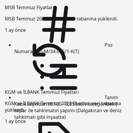
MSB Temmuz Fiyatları
MSB Temmuz 2026 Fiyatları veri tabanına yüklendi.
1 ay önce
Poz
Numarası
KGM/34.005/1-K(T)
KGM ve İLBANK Temmuz Fiyatları
Tanım
KGM ve İLBANK Temmuz 2026 Fiyatları veri tabanına
Kazık taşından (0,100 - 0,250 ton kategorideki)
yüklendi.
taşlar ile tahkimatın yapımı (Dalgakıran ve deniz
tahkimatı gibi inşaatta)
1 ay önce