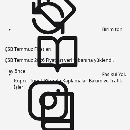
Birim
ton
ÇŞB Temmuz Fiyatları
ÇŞB Temmuz 2026 Fiyatları veri tabanına yüklendi.
1 ay önce
Fasikül
Yol,
Köprü, Tünel, Bitümlü Kaplamalar, Bakım ve Trafik
İşleri