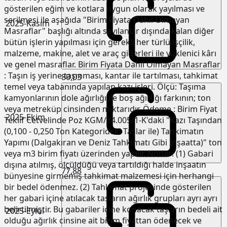
gösterilen eğim ve kotlara uygun olarak yayılması ve
serilmesi ile aşağıda "Birim Fiyata Dâhil Olmayan
2025-Kasım
Masraflar" başlığı altında sayılanlar dışında kalan diğer
bütün işlerin yapılması için gerekli her türlü işçilik,
malzeme, makine, alet ve araç giderleri ile yüklenici kârı
ve genel masraflar. Birim Fiyata Dahil Olmayan Masraflar
: Taşın iş yerine taşınması, kantar ile tartılması, tahkimat
80,03
temel veya tabanında yapılan kazı işleri. Ölçü: Taşıma
kamyonlarının dole ağırlığı ile boş ağırlığı farkının; ton
veya metreküp cinsinden miktarıdır. Ödeme : Birim Fiyat
2025-Ekim
Teklif Cetvelinde Poz KGM/34.005/1-K'daki "Kazı Taşından
(0,100 - 0,250 Ton Kategorideki Taşlar ile) Tahkimatın
Yapımı (Dalgakıran ve Deniz Tahkimatı Gibi İnşaatta)" ton
veya m3 birim fiyatı üzerinden yapılır. Notlar: (1) Gabari
dışına atılmış, ölçüldüğü veya tartıldığı halde inşaatın
77,88
bünyesine girmemiş tahkimat malzemesi için herhangi
bir bedel ödenmez. (2) Tahkimat projesinde gösterilen
her gabari içine atılacak taşların ağırlık grupları ayrı ayrı
belirtilmiştir. Bu gabariler içine konacak taşların bedeli ait
2025-Eylül
olduğu ağırlık cinsine ait birim fiyattan ödenecek ve