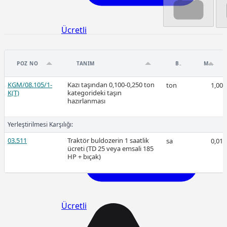
Ücretli
POZ NO
TANIM
BIRIM
MIKTAR
KGM/08.105/1-
Kazı taşından 0,100-0,250 ton
ton
1,00
2026-Mart
K(T)
kategorideki taşın
hazırlanması
Yerleştirilmesi Karşılığı:
03.511
Traktör buldozerin 1 saatlik
sa
0,01
ücreti (TD 25 veya emsali 185
HP + bıçak)
Ücretli
Ücretli