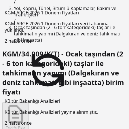
/
Yol, Köprü, Tünel, Bitümlü Kaplamalar, Bakım ve
KGM ARGE 2026 1.Dönem Fiyatları
Trafik İşleri
/
KGM ARGE 2026 1.Dönem Fiyatları veri tabanına
Ocak taşından (2 - 6 ton kategorideki) taşlar ile
yüklendi.
tahkimatın yapımı (Dalgakıran ve deniz tahkimatı
gibi inşaatta)
2 hafta önce
KGM/34.009/K(T) - Ocak taşından (2
- 6 ton kategorideki) taşlar ile
tahkimatın yapımı (Dalgakıran ve
deniz tahkimatı gibi inşaatta) birim
fiyatı
Kültür Bakanlığı Analizleri
Kültür Bakanlığı Analizleri yayına alınmıştır..
2 hafta önce
Teklife Ekle