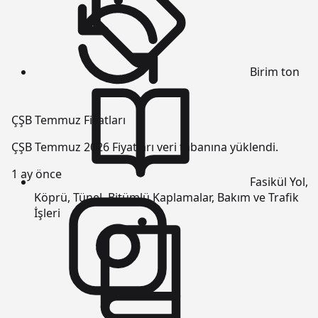
Birim
ton
ÇŞB Temmuz Fiyatları
ÇŞB Temmuz 2026 Fiyatları veri tabanına yüklendi.
1 ay önce
Fasikül
Yol,
Köprü, Tünel, Bitümlü Kaplamalar, Bakım ve Trafik
İşleri