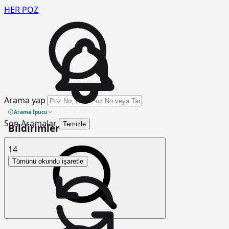
HER
POZ
Arama yap
Arama İpucu
Son Aramalar
Temizle
Bildirimler
14
Tümünü okundu işaretle