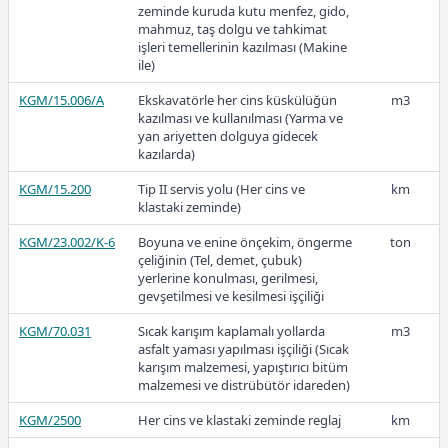
K(T)
kategorideki) taşlar ile tahkimatın
zeminde kuruda kutu menfez, gido,
yapımı (Dalgakıran ve deniz
mahmuz, taş dolgu ve tahkimat
tahkimatı gibi inşaatta)
işleri temellerinin kazılması (Makine
ile)
KGM/34.010/K
Ocak taşından (6 -15 ton
m3
KGM/15.006/A
kategorideki) taşlar ile tahkimatın
Ekskavatörle her cins küskülüğün
m3
65,24
yapımı (Dalgakıran ve deniz
kazılması ve kullanılması (Yarma ve
tahkimatı gibi inşaatta)
yan ariyetten dolguya gidecek
kazılarda)
KGM/34.010/K(T)
Ocak taşından (6 -15 ton
ton
2022-2
KGM/15.200
kategorideki) taşlar ile tahkimatın
Tip II servis yolu (Her cins ve
km
yapımı (Dalgakıran ve deniz
klastaki zeminde)
tahkimatı gibi inşaatta)
KGM/23.002/K-6
Boyuna ve enine önçekim, öngerme
ton
KGM/34.010/1-K
Kazı taşından (6 -15 ton
çeliğinin (Tel, demet, çubuk)
m3
kategorideki) taşlar ile tahkimatın
yerlerine konulması, gerilmesi,
48,65
yapımı (Dalgakıran ve deniz
gevşetilmesi ve kesilmesi işçiliği
tahkimatı gibi inşaatta)
KGM/70.031
Sıcak karışım kaplamalı yollarda
m3
asfalt yaması yapılması işçiliği (Sıcak
2022-1
karışım malzemesi, yapıştırıcı bitüm
malzemesi ve distrübütör idareden)
KGM/2500
Her cins ve klastaki zeminde reglaj
km