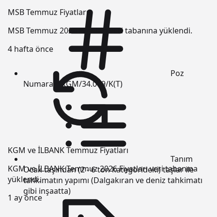
MSB Temmuz Fiyatları
MSB Temmuz 2026 Fiyatları veri tabanına yüklendi.
4 hafta önce
Poz
Numarası
KGM/34.009/K(T)
KGM ve İLBANK Temmuz Fiyatları
Tanım
KGM ve İLBANK Temmuz 2026 Fiyatları veri tabanına
Ocak taşından (2 - 6 ton kategorideki) taşlar ile
yüklendi.
tahkimatın yapımı (Dalgakıran ve deniz tahkimatı
gibi inşaatta)
1 ay önce