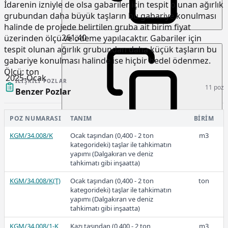
İdarenin izniyle de olsa gabariler için tespit olunan ağırlık
grubundan daha büyük taşların bu gabariye konulması
halinde de projede belirtilen gruba ait birim fiyat
261,40
üzerinden ölçü ve ödeme yapılacaktır. Gabariler için
tespit olunan ağırlık grubundan daha küçük taşların bu
gabariye konulması halinde ise hiçbir bedel ödenmez.
Ölçü:
ton
2025-Ocak
İLIŞKILI POZLAR
11 poz
Benzer Pozlar
POZ NUMARASI
TANIM
BIRIM
201,66
KGM/34.008/K
Ocak taşından (0,400 - 2 ton
m3
kategorideki) taşlar ile tahkimatın
yapımı (Dalgakıran ve deniz
tahkimatı gibi inşaatta)
2024
KGM/34.008/K(T)
Ocak taşından (0,400 - 2 ton
ton
kategorideki) taşlar ile tahkimatın
yapımı (Dalgakıran ve deniz
tahkimatı gibi inşaatta)
131,05
KGM/34.008/1-K
Kazı taşından (0,400 - 2 ton
m3