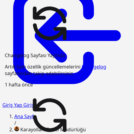
Changelog Sayfası Yayında
Artık tüm özellik güncellemelerini
Changelog
sayfasından takip edebilirsiniz.
1 hafta önce
Giriş Yap
Giriş
Ana Sayfa
/
Karayolları Genel Müdürlüğü