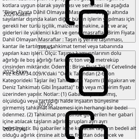
kotlara uygun olarak yayılması ve serilmesi ile aşağıda
"Birim Fiyata Dâhil Olmayan Masraflar" başlığı altında
2025-Kasım
sayılanlar dışında kalan diğer bütün işlerin yapılması için
gerekli her türlü işçilik, malzeme, makine, alet ve araç
giderleri ile yüklenici kârı ve genel masraflar. Birim Fiyata
Dahil Olmayan Masraflar : Taşın iş yerine taşınması,
kantar ile tartılması, tahkimat temel veya tabanında
311,45
yapılan kazı işleri. Ölçü: Taşıma kamyonlarının dolu
ağırlığı ile boş ağırlığı farkının; ton veya metreküp
cinsinden miktarıdır. Ödeme : Birim Fiyat Teklif Cetvelinde
2025-Ekim
Poz KGM/34.009/K'daki "Ocak Taşından (2-6 Ton
Kategorideki Taşlar ile) Tahkimatın Yapımı (Dalgakıran ve
Deniz Tahkimatı Gibi İnşaatta)" ton veya m3 birim fiyatı
üzerinden yapılır. Notlar: (1) Gabari dışına atılmış,
ölçüldüğü veya tartıldığı halde inşaatın bünyesine
302,65
girmemiş tahkimat malzemesi için herhangi bir bedel
ödenmez. (2) Tahkimat projesinde gösterilen her gabari
içine atılacak taşların ağırlık grupları ayrı ayrı
belirtilmiştir. Bu gabariler içine konacak taşların bedeli ait
2025-Eylül
olduğu ağırlık cinsine ait birim fiyattan ödenecek ve