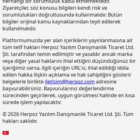
herhangi bir sorumluluk kabul etmemektedir.
bileşenli son kat kaplama
Ziyaretçiler, söz konusu bilgileri kendi risk ve
malzemesi ile kaplama yapılması
sorumlulukları doğrultusunda kullanmalıdır. Bütün
bilgiler orijinal kamu kaynaklarından teyit edilerek
15.220.1001
85 mm kalınlığında yatay delikli
m2
tuğla (190 x 85 x 190 mm) ile duvar
kullanılmalıdır.
yapılması
Platformumuzda yer alan içeriklerin yayınlanmasına ait
15.270.1009
Çimento esaslı tek bilesenli kristalize
m2
tüm telif hakları Herpoz Yazılım Danışmanlık Ticaret Ltd.
su yalıtım harcı ile 2 kat halinde
Şti. tarafından temin edilmiştir ve yasaldır ancak marka
toplam 1.5 mm kalınlıkta su yalıtımı
veya diğer yasal haklarını ihlal ettiğini düşündüğünüz bir
yapılması
içeriğimiz varsa, ilgili içeriğin URL'si, ihlal edildiği iddia
15.275.1102
200/250 kg kireç/çimento karışımı
m2
edilen hakka ilişkin açıklama ve hak sahipliğini gösterir
kaba ve ince harçla sıva yapılması (iç
belgelerle birlikte
iletisim@herpoz.com
adresine
cephe sıvası)
başvurabilirsiniz. Başvurularınız değerlendirme
15.275.1106
250 kg çimento dozlu harç ile kaba
m2
sürecinden geçirilerek, uygun görülmesi halinde en kısa
sıva yapılması
sürede işlem yapılacaktır.
15.275.1111
250/350 kg çimento dozlu kaba ve
m2
© 2026 Herpoz Yazılım Danışmanlık Ticaret Ltd. Şti. Tüm
ince harçla sıva yapılması (dış cephe
hakları saklıdır.
sıvası)
15.275.1112
200/250 kg kireç/çimento karışımı
m2
kaba ve ince harçla sıva yapılması (iç