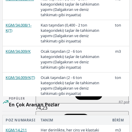
kategorideki) taşlar ile tahkimatın
yapımı (Dalgakıran ve deniz
tahkimatı gibi inşaatta)
2023-2
KGM/34.008/1-
Kazı taşından (0,400 - 2 ton
ton
K(T)
kategorideki) taşlar ile tahkimatın
yapımı (Dalgakıran ve deniz
tahkimatı gibi inşaatta)
KGM/34.009/K
Ocak taşından (2 - 6 ton
m3
91,69
kategorideki) taşlar ile tahkimatın
yapımı (Dalgakıran ve deniz
tahkimatı gibi inşaatta)
2023-1
KGM/34.009/K(T)
Ocak taşından (2 - 6 ton
ton
kategorideki) taşlar ile tahkimatın
yapımı (Dalgakıran ve deniz
tahkimatı gibi inşaatta)
POPÜLER
87 poz
KGM/34.009/1-K
Kazı taşından (2 - 6 ton
m3
En Çok Aranan Pozlar
74,23
kategorideki) taşlar ile tahkimatın
yapımı (Dalgakıran ve deniz
tahkimatı gibi inşaatta)
POZ NUMARASI
TANIM
BIRIM
KGM/34.009/1-
KGM/14.211
Kazı taşından (2 - 6 ton
Her derinlikte, her cins ve klastaki
ton
m3
2022-3