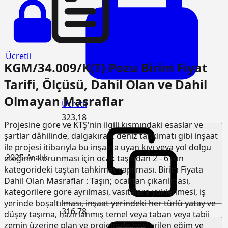
Ücretli
KGM/34.009/K(T) Pozu Birim Fiyat
Tarifi, Ölçüsü, Dahil Olan ve Dahil
Olmayan Masraflar
Ücretli
323,18
Projesine göre ve KTŞ'nin ilgili kısmındaki esaslar ve
şartlar dâhilinde, dalgakıran, deniz tahkimatı gibi inşaat
ile projesi itibarıyla bu inşaata uyan kıyı veya yol dolgu
2025-Aralık
eteğinin korunması için ocak taşından 2 - 6 ton
kategorideki taştan tahkimat yapılması. Birim Fiyata
Dahil Olan Masraflar : Taşın; ocaktan çıkarılması,
kategorilere göre ayrılması, vasıtalara yüklenmesi, iş
yerinde boşaltılması, inşaat yerindeki her türlü yatay ve
316,78
düşey taşıma, hazırlanmış temel veya taban veya tabii
zemin üzerine plan ve projelerde gösterilen eğim ve