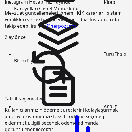
Instagram Hesabımız Yayında
Kitap
Karayolları Genel Müdürlüğü
Mevzuat güncellemeleri, önemli KİK kararları, sistem
yenilikleri ve sektörel içerikler için bizi Instagram’da
takip edebilirsiniz:
@herpozcom
2 ay önce
Türü
İhale
Birim Fiyatı
Taksit seçenekleri
Analiz
Kullanıcılarımızın ödeme süreçlerini kolaylaştırmak
amacıyla sistemimize taksitli ödeme seçeneği
eklenmiştir. İlgili seçenek ödeme adımında
görüntülenebilecektir.