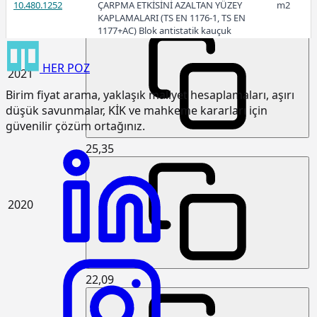
10.480.1252
ÇARPMA ETKİSİNİ AZALTAN YÜZEY
m2
29,55
KAPLAMALARI (TS EN 1176-1, TS EN
1177+AC) Blok antistatik kauçuk
zemin kaplaması 3cm kalınlıkta
HER
POZ
15.120.1007
Makine ile patlayıcı madde
m3
2021
kullanmadan sert kaya kazılması
Birim fiyat arama, yaklaşık maliyet hesaplamaları, aşırı
(Serbest kazı)
düşük savunmalar, KİK ve mahkeme kararları için
15.120.1101
Makine ile her derinlik ve her
m3
güvenilir çözüm ortağınız.
genişlikte yumuşak ve sert toprak
kazılması (Derin kazı)
25,35
15.120.1102
Makine ile her derinlik ve her
m3
genişlikte yumuşak ve sert
küskülük kazılması (Derin kazı)
2020
15.120.1107
Makine ile patlayıcı madde
m3
kullanmadan her derinlik ve her
genişlikte sert kaya kazılması (Derin
kazı)
22,09
15.125.1006
Çakıl temin edilerek, drenaj
m3
yapılması