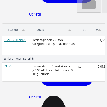
Ücretli
POZ NO
TANIM
BIRIM
MIKTAR
KGM/08.109/K(T)
Ocak taşından 2-6 ton
ton
1,00
2026-Mart
kategorideki taşınhazırlanması
Yerleştirilmesi Karşılığı:
03.504
Ekskavatörün 1 saatlik ücreti
sa
0,012
(2 1/2 yd³ lük ve takriben 210
HP gücünde)
Ücretli
Ücretli