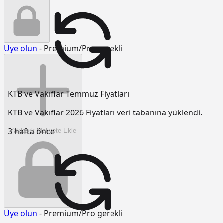
Üye olun
- Premium/Pro gerekli
KTB ve Vakıflar Temmuz Fiyatları
KTB ve Vakıflar 2026 Fiyatları veri tabanına yüklendi.
3 hafta önce
Yaklaşık Maliyete Ekle
Üye olun
- Premium/Pro gerekli