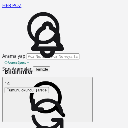
HER
POZ
Arama yap
Arama İpucu
Son Aramalar
Temizle
Bildirimler
14
Tümünü okundu işaretle