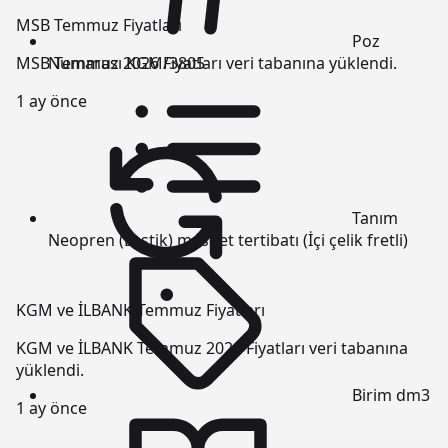
MSB Temmuz Fiyatları
Poz
Numarası
KGM/3805
MSB Temmuz 2026 Fiyatları veri tabanına yüklendi.
1 ay önce
Tanım
Neopren (Lastik) mesnet tertibatı (İçi çelik fretli)
KGM ve İLBANK Temmuz Fiyatları
KGM ve İLBANK Temmuz 2026 Fiyatları veri tabanına
yüklendi.
Birim
dm3
1 ay önce