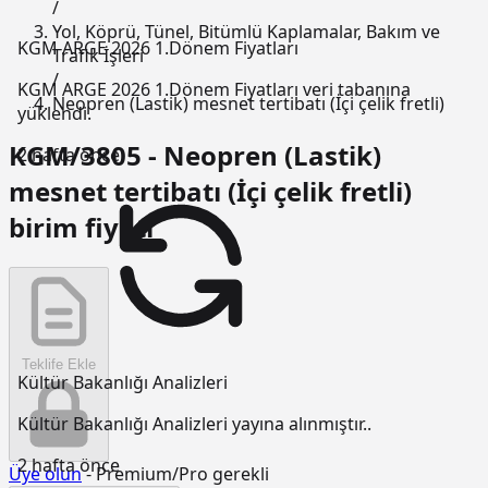
/
Yol, Köprü, Tünel, Bitümlü Kaplamalar, Bakım ve
KGM ARGE 2026 1.Dönem Fiyatları
Trafik İşleri
/
KGM ARGE 2026 1.Dönem Fiyatları veri tabanına
Neopren (Lastik) mesnet tertibatı (İçi çelik fretli)
yüklendi.
KGM/3805 - Neopren (Lastik)
2 hafta önce
mesnet tertibatı (İçi çelik fretli)
birim fiyatı
Teklife Ekle
Kültür Bakanlığı Analizleri
Kültür Bakanlığı Analizleri yayına alınmıştır..
2 hafta önce
Üye olun
- Premium/Pro gerekli