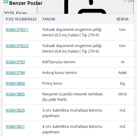
11 poz
Benzer Pozlar
2025-Ekim
POZ NUMARASI
TANIM
BIRIM
KGM/3792/1
Yüksek dayanımlı öngerme çeliği
ton
temini (0,5 inç halat) ( Tip 270 K)
411,15
KGM/3792/2
Yüksek dayanımlı öngerme çeliği
ton
temini (0,6 inç halat) ( Tip 270 K)
KGM/3793
Kılıf borusu temini
m
2025-Eylül
KGM/3794
Ankraj konu temini
Adet
KGM/3800
Pirinç boru
kg
KGM/3805
Neopren (Lastik) mesnet tertibatı
dm3
(İçi çelik fretli)
343,75
KGM/3820
3 cm. kalınlıkta muhafaza betonu
m2
yapılması
2025-Ocak
KGM/3821
4 cm. kalınlıkta muhafaza betonu
m2
yapılması