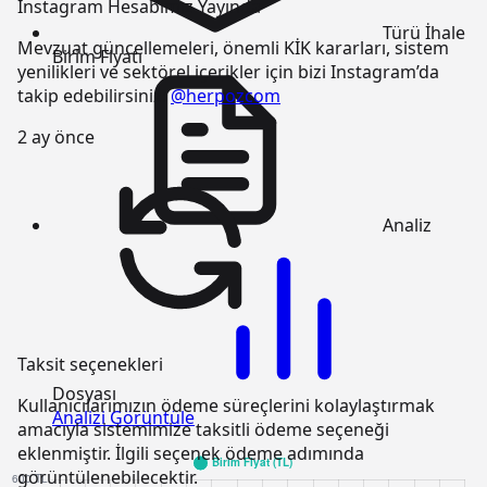
Instagram Hesabımız Yayında
Türü
İhale
Mevzuat güncellemeleri, önemli KİK kararları, sistem
Birim Fiyatı
yenilikleri ve sektörel içerikler için bizi Instagram’da
takip edebilirsiniz:
@herpozcom
2 ay önce
Analiz
Taksit seçenekleri
Dosyası
Kullanıcılarımızın ödeme süreçlerini kolaylaştırmak
Analizi Görüntüle
amacıyla sistemimize taksitli ödeme seçeneği
eklenmiştir. İlgili seçenek ödeme adımında
görüntülenebilecektir.