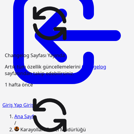
Changelog Sayfası Yayında
Artık tüm özellik güncellemelerini
Changelog
sayfasından takip edebilirsiniz.
1 hafta önce
Giriş Yap
Giriş
Ana Sayfa
/
Karayolları Genel Müdürlüğü