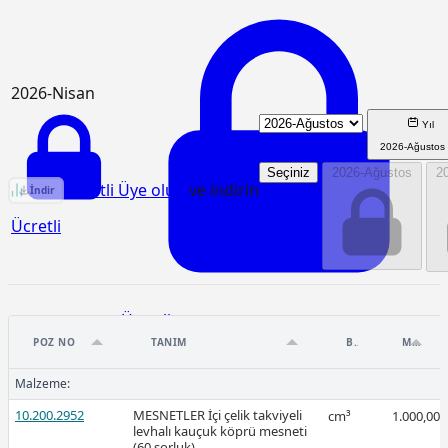
2026-Nisan
Yıl
2026-Ağustos
Seçiniz
2026-Ağustos
2
KGM/3805 Birim Fiyat Analizi
Ücretli Üye olun
ve indirin
İndir
Ücretli
Ücretli
POZ NO
TANIM
BIRIM
MIKTAR
Malzeme:
10.200.2952
MESNETLER İçi çelik takviyeli
cm³
1.000,00
levhalı kauçuk köprü mesneti
2026-Mart
(60 şorluk)