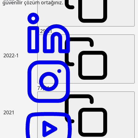
güvenilir çözüm ortağınız.
genişlikte yumuşak ve sert toprak
kazılması (Derin kazı)
15.120.1102
Makine ile her derinlik ve her
m3
genişlikte yumuşak ve sert
129,31
küskülük kazılması (Derin kazı)
15.120.1107
Makine ile patlayıcı madde
m3
kullanmadan her derinlik ve her
genişlikte sert kaya kazılması (Derin
2022-1
kazı)
15.125.1006
Çakıl temin edilerek, drenaj
m3
yapılması
15.150.1005
Beton santralinde üretilen veya
m3
77,81
satın alınan ve beton pompasıyla
basılan, C 25/30 basınç dayanım
sınıfında, gri renkte, normal hazır
beton dökülmesi (beton nakli dahil)
2021
15.150.1006
Beton santralinde üretilen veya
m3
satın alınan ve beton pompasıyla
basılan, C 30/37 basınç dayanım
sınıfında, gri renkte, normal hazır