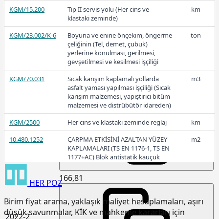
KGM/15.200
Tip II servis yolu (Her cins ve
km
klastaki zeminde)
2023-1
KGM/23.002/K-6
Boyuna ve enine önçekim, öngerme
ton
çeliğinin (Tel, demet, çubuk)
yerlerine konulması, gerilmesi,
gevşetilmesi ve kesilmesi işçiliği
KGM/70.031
Sıcak karışım kaplamalı yollarda
m3
168,13
asfalt yaması yapılması işçiliği (Sıcak
karışım malzemesi, yapıştırıcı bitüm
malzemesi ve distrübütör idareden)
KGM/2500
Her cins ve klastaki zeminde reglaj
km
2022-3
10.480.1252
ÇARPMA ETKİSİNİ AZALTAN YÜZEY
m2
KAPLAMALARI (TS EN 1176-1, TS EN
1177+AC) Blok antistatik kauçuk
zemin kaplaması 3cm kalınlıkta
166,81
HER
POZ
15.120.1007
Makine ile patlayıcı madde
m3
kullanmadan sert kaya kazılması
Birim fiyat arama, yaklaşık maliyet hesaplamaları, aşırı
(Serbest kazı)
düşük savunmalar, KİK ve mahkeme kararları için
2022-2
15.120.1101
Makine ile her derinlik ve her
m3