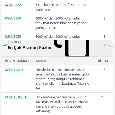
KGM/3822
5 cm. kalınlıkta muhafaza betonu
m2
yapılması
286,25
KGM/3950
1000 kg' dan 3000 kg' a kadar
m3
tahkimat beton bloklarının yerine
yerleştirilmesi
KGM/3955
3000 kg' dan 6000 kg' a kadar
m3
2024
tahkimat beton bloklarının yerine
POPÜLER
87 poz
yerleştirilmesi
En Çok Aranan Pozlar
POZ NUMARASI
TANIM
BIRIM
239,38
KGM/14.211
Her derinlikte, her cins ve klastaki
m3
zeminde kuruda kutu menfez, gido,
mahmuz, taş dolgu ve tahkimat
işleri temellerinin kazılması (Makine
2023-2
ile)
KGM/15.006/A
Ekskavatörle her cins küskülüğün
m3
kazılması ve kullanılması (Yarma ve
yan ariyetten dolguya gidecek
kazılarda)
183,75