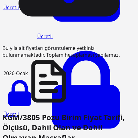
Ücretli
Ücretli
Bu yıla ait fiyatları görüntüleme yetkiniz
bulunmamaktadır. Toplam hesaplaması yapılamaz.
2026-Ocak
Ücretli
KGM/3805 Pozu Birim Fiyat Tarifi,
Ölçüsü, Dahil Olan ve Dahil
Olmayan Masraflar