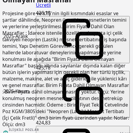
Ücretli
426,10
Projesine göre ve KTŞ'nin ilgili kısmındaki esaslar ve
şartlar dâhilinde, Neopren (Lastik) o mesnetlerin temini
ve yerlerine yerleştirilmesi. Birim Fiyata Dahil Olan
Masraflar : İdarece istenilen özellik ve boyutta içi çelik
2025-Aralık
takviyeli neopren (Lastik) mesnet tertibatının iş başında
temini, Yapı Denetim Görevlisince gerekli görülen
hallerde laboratuvar deneylerinin yapılması ve yerine
konulması ile aşağıda "Birim Fiyata Dâhil Olmayan
Masraflar" başlığı altında sayılanlar dışında kalan diğer
425,78
bütün işlerin yapılması için gerekli olan her türlü işçilik,
malzeme, makine, alet ve araç giderleri ile yüklenici kârı
ve genel masraflar. Birim Fiyata Dahil Olmayan Masraflar
2025-Kasım
: Birim fiyata dâhil olmayan masraf yoktur. Ölçü: Yerine
konulmuş neopren mesnet tertibatının desimetreküp
cinsinden hacmidir. Ödeme : Birim Fiyat Teklif Cetvelinde
Poz KGM/3805'deki "Neopren (Lastik) Mesnet Tertibatı
(İçi Çelik Fretli)" dm3 birim fiyatı üzerinden yapılır. Notlar:
424,83
Ölçü:
dm3
İLIŞKILI POZLAR