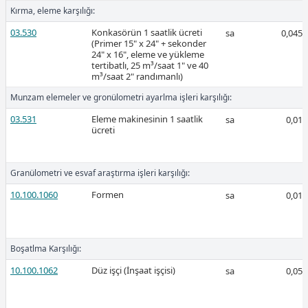
Kırma, eleme karşılığı:
2026-Şubat
03.530
Konkasörün 1 saatlik ücreti
sa
0,045
(Primer 15" x 24" + sekonder
24" x 16", eleme ve yükleme
tertibatlı, 25 m³/saat 1" ve 40
m³/saat 2" randımanlı)
Munzam elemeler ve gronülometri ayarlma işleri karşılığı:
03.531
Eleme makinesinin 1 saatlik
sa
0,01
Ücretli
ücreti
Granülometri ve esvaf araştırma işleri karşılığı:
Ücretli
10.100.1060
Formen
sa
0,01
Boşatlma Karşılığı:
2026-Ocak
10.100.1062
Düz işçi (İnşaat işçisi)
sa
0,05