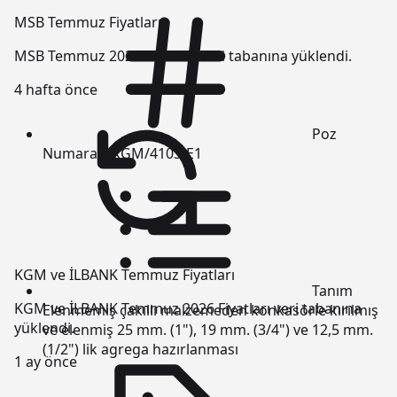
MSB Temmuz Fiyatları
MSB Temmuz 2026 Fiyatları veri tabanına yüklendi.
4 hafta önce
Poz
Numarası
KGM/4103-E1
KGM ve İLBANK Temmuz Fiyatları
Tanım
KGM ve İLBANK Temmuz 2026 Fiyatları veri tabanına
Elenmemiş çakıllı malzemeden konkasörle kırılmış
yüklendi.
ve elenmiş 25 mm. (1"), 19 mm. (3/4") ve 12,5 mm.
(1/2") lik agrega hazırlanması
1 ay önce