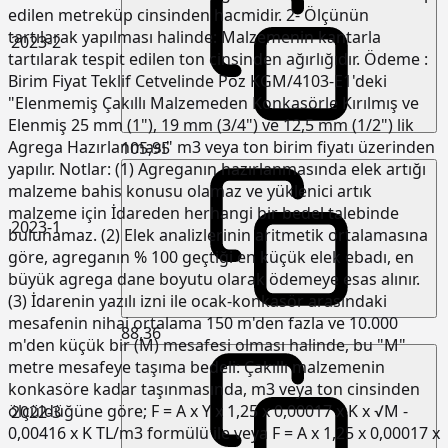
edilen metreküp cinsinden hacmidir. 2- Ölçünün
tartılarak yapılması halinde: Malzemenin kantarla
2023-2
tartılarak tespit edilen ton cinsinden ağırlığıdır. Ödeme :
Birim Fiyat Teklif Cetvelinde Poz KGM/4103-E1'deki
"Elenmemiş Çakıllı Malzemeden Konkasörle Kırılmış ve
Elenmiş 25 mm (1"), 19 mm (3/4") ve 12,5 mm (1/2") lik
Agrega Hazırlanması" m3 veya ton birim fiyatı üzerinden
105,95
yapılır. Notlar: (1) Agreganın hazırlanmasında elek artığı
malzeme bahis konusu olamaz ve yüklenici artık
malzeme için İdareden herhangi bir bedel talebinde
2023-1
bulunamaz. (2) Elek analizlerinin aritmetik ortalamasına
göre, agreganın % 100 geçtiği en küçük elek ebadı, en
büyük agrega dane boyutu olarak ödemeye esas alınır.
(3) İdarenin yazılı izni ile ocak-konkasör arasındaki
mesafenin nihai ortalama 150 m'den fazla ve 10.000
88,36
m'den küçük bir (M) mesafesi olması halinde, bu "M"
metre mesafeye taşıma bedeli: Çakıllı malzemenin
konkasöre kadar taşınmasında, m3 veya ton cinsinden
ölçüldüğüne göre; F = A x Y x 1,25 x 0,00017 x K x √M -
2022-3
0,00416 x K TL/m3 formülü ile veya F = A x 1,25 x 0,00017 x