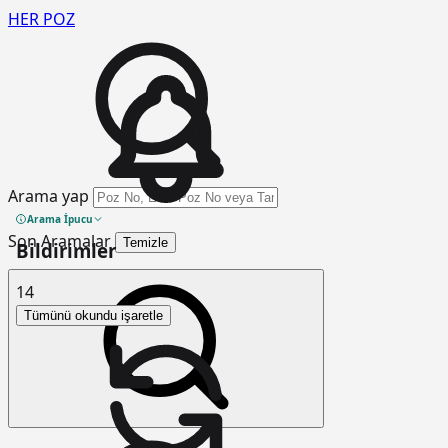
HER
POZ
Arama yap
Arama İpucu
Son Aramalar
Temizle
Bildirimler
14
Tümünü okundu işaretle