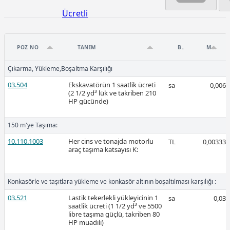
Ücretli
POZ NO
TANIM
BIRIM
MIKTAR
Çıkarma, Yükleme,Boşaltma Karşılığı
2026-Mart
03.504
Ekskavatörün 1 saatlik ücreti
sa
0,006
(2 1/2 yd³ lük ve takriben 210
HP gücünde)
150 m'ye Taşıma:
10.110.1003
Her cins ve tonajda motorlu
TL
0,00333
Ücretli
araç taşıma katsayısı K:
Konkasörle ve taşıtlara yükleme ve konkasör altının boşaltılması karşılığı :
Ücretli
03.521
Lastik tekerlekli yükleyicinin 1
sa
0,03
saatlik ücreti (1 1/2 yd³ ve 5500
libre taşıma güçlü, takriben 80
HP muadili)