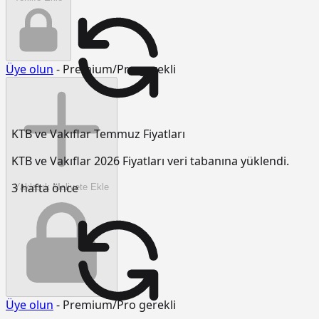
Üye olun
- Premium/Pro gerekli
KTB ve Vakıflar Temmuz Fiyatları
KTB ve Vakıflar 2026 Fiyatları veri tabanına yüklendi.
3 hafta önce
Yaklaşık Maliyete Ekle
Üye olun
- Premium/Pro gerekli