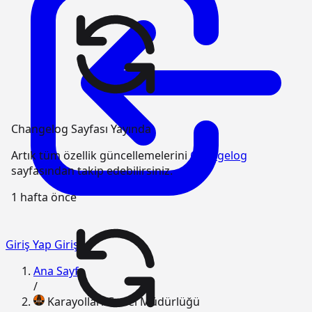
Changelog Sayfası Yayında
Artık tüm özellik güncellemelerini
Changelog
sayfasından takip edebilirsiniz.
1 hafta önce
Giriş Yap
Giriş
Ana Sayfa
/
Karayolları Genel Müdürlüğü