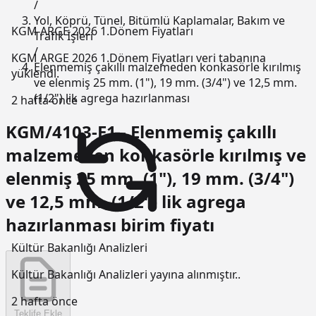
/
Yol, Köprü, Tünel, Bitümlü Kaplamalar, Bakım ve
KGM ARGE 2026 1.Dönem Fiyatları
Trafik İşleri
/
KGM ARGE 2026 1.Dönem Fiyatları veri tabanına
Elenmemiş çakıllı malzemeden konkasörle kırılmış
yüklendi.
ve elenmiş 25 mm. (1"), 19 mm. (3/4") ve 12,5 mm.
(1/2") lik agrega hazırlanması
2 hafta önce
KGM/4103-E1 - Elenmemiş çakıllı
malzemeden konkasörle kırılmış ve
elenmiş 25 mm. (1"), 19 mm. (3/4")
ve 12,5 mm. (1/2") lik agrega
hazırlanması birim fiyatı
Kültür Bakanlığı Analizleri
Kültür Bakanlığı Analizleri yayına alınmıştır..
2 hafta önce
Teklife Ekle