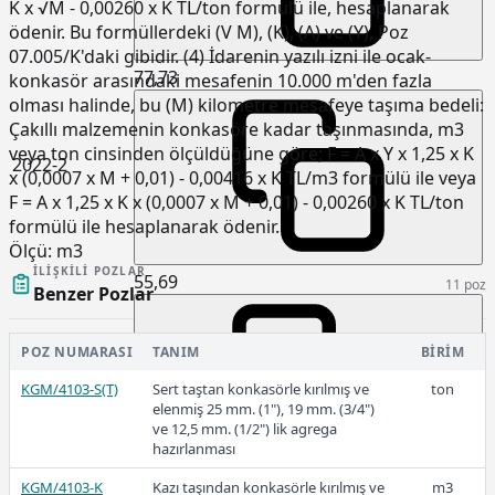
K x √M - 0,00260 x K TL/ton formülü ile, hesaplanarak
ödenir. Bu formüllerdeki (V M), (K), (A) ve (Y), Poz
07.005/K'daki gibidir. (4) İdarenin yazılı izni ile ocak-
77,73
konkasör arasındaki mesafenin 10.000 m'den fazla
olması halinde, bu (M) kilometre mesafeye taşıma bedeli:
Çakıllı malzemenin konkasöre kadar taşınmasında, m3
veya ton cinsinden ölçüldüğüne göre; F = A x Y x 1,25 x K
2022-2
x (0,0007 x M + 0,01) - 0,00416 x K TL/m3 formülü ile veya
F = A x 1,25 x K x (0,0007 x M + 0,01) - 0,00260 x K TL/ton
formülü ile hesaplanarak ödenir.
Ölçü:
m3
İLIŞKILI POZLAR
55,69
11 poz
Benzer Pozlar
POZ NUMARASI
TANIM
BIRIM
2022-1
KGM/4103-S(T)
Sert taştan konkasörle kırılmış ve
ton
elenmiş 25 mm. (1"), 19 mm. (3/4")
ve 12,5 mm. (1/2") lik agrega
hazırlanması
33,59
KGM/4103-K
Kazı taşından konkasörle kırılmış ve
m3