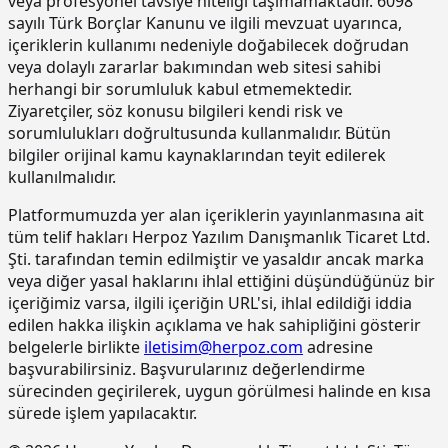
veya profesyonel tavsiye niteliği taşımamaktadır. 6098
betonda)
sayılı Türk Borçlar Kanunu ve ilgili mevzuat uyarınca,
içeriklerin kullanımı nedeniyle doğabilecek doğrudan
15.190.1017
Epoksi esaslı zemin kaplamalar üzeri
m2
veya dolaylı zararlar bakımından web sitesi sahibi
poliüretan esaslı, UV dayanımlı,
renkli, elastik, mat görünümlü, iki
herhangi bir sorumluluk kabul etmemektedir.
bileşenli son kat kaplama
Ziyaretçiler, söz konusu bilgileri kendi risk ve
malzemesi ile kaplama yapılması
sorumlulukları doğrultusunda kullanmalıdır. Bütün
bilgiler orijinal kamu kaynaklarından teyit edilerek
15.220.1001
85 mm kalınlığında yatay delikli
m2
tuğla (190 x 85 x 190 mm) ile duvar
kullanılmalıdır.
yapılması
Platformumuzda yer alan içeriklerin yayınlanmasına ait
15.270.1009
Çimento esaslı tek bilesenli kristalize
m2
tüm telif hakları Herpoz Yazılım Danışmanlık Ticaret Ltd.
su yalıtım harcı ile 2 kat halinde
Şti. tarafından temin edilmiştir ve yasaldır ancak marka
toplam 1.5 mm kalınlıkta su yalıtımı
veya diğer yasal haklarını ihlal ettiğini düşündüğünüz bir
yapılması
içeriğimiz varsa, ilgili içeriğin URL'si, ihlal edildiği iddia
15.275.1102
200/250 kg kireç/çimento karışımı
m2
edilen hakka ilişkin açıklama ve hak sahipliğini gösterir
kaba ve ince harçla sıva yapılması (iç
belgelerle birlikte
iletisim@herpoz.com
adresine
cephe sıvası)
başvurabilirsiniz. Başvurularınız değerlendirme
15.275.1106
250 kg çimento dozlu harç ile kaba
m2
sürecinden geçirilerek, uygun görülmesi halinde en kısa
sıva yapılması
sürede işlem yapılacaktır.
15.275.1111
250/350 kg çimento dozlu kaba ve
m2