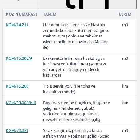
konkasörle kırılmış ve elenmiş 25
mm. (1"), 19 mm. (3/4") ve 12,5 mm.
(1/2") lik agrega hazırlanması
POZ NUMARASI
TANIM
BIRIM
KGM/4103-E2
KGM/14.211
Elenmiş çakıldan konkasörle kırılmış
Her derinlikte, her cins ve klastaki
m3
m3
20,93
ve elenmiş 25 mm. (1"), 19 mm.
zeminde kuruda kutu menfez, gido,
(3/4") ve 12,5 mm. (1/2") lik agrega
mahmuz, taş dolgu ve tahkimat
hazırlanması
işleri temellerinin kazılması (Makine
ile)
KGM/4103-E2(T)
Elenmiş çakıldan konkasörle kırılmış
ton
2018
KGM/15.006/A
ve elenmiş 25 mm. (1"), 19 mm.
Ekskavatörle her cins küskülüğün
m3
(3/4") ve 12,5 mm. (1/2") lik agrega
kazılması ve kullanılması (Yarma ve
hazırlanması
yan ariyetten dolguya gidecek
kazılarda)
KGM/4104
Ocak taşından konkasörle kırılmış
m3
KGM/15.200
ve elenmiş 19 mm. (3/4") ve 12,5
Tip II servis yolu (Her cins ve
km
18,55
mm. (1/2") lik agrega hazırlanması
klastaki zeminde)
KGM/4104(T)
KGM/23.002/K-6
Ocak taşından konkasörle kırılmış
Boyuna ve enine önçekim, öngerme
ton
ton
ve elenmiş 19 mm. (3/4") ve 12,5
çeliğinin (Tel, demet, çubuk)
2017
mm. (1/2") lik agrega hazırlanması
yerlerine konulması, gerilmesi,
gevşetilmesi ve kesilmesi işçiliği
KGM/70.031
Sıcak karışım kaplamalı yollarda
m3
asfalt yaması yapılması işçiliği (Sıcak