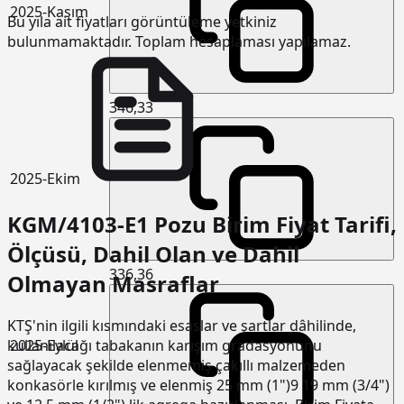
2025-Kasım
Bu yıla ait fiyatları görüntüleme yetkiniz
bulunmamaktadır. Toplam hesaplaması yapılamaz.
346,33
2025-Ekim
KGM/4103-E1 Pozu Birim Fiyat Tarifi,
Ölçüsü, Dahil Olan ve Dahil
336,36
Olmayan Masraflar
KTŞ'nin ilgili kısmındaki esaslar ve şartlar dâhilinde,
2025-Eylül
kullanılacağı tabakanın karışım gradasyonunu
sağlayacak şekilde elenmemiş çakıllı malzemeden
konkasörle kırılmış ve elenmiş 25 mm (1")9 19 mm (3/4")