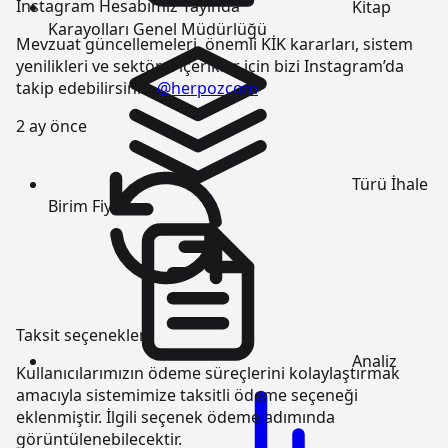
Instagram Hesabımız Yayında
Kitap
Karayolları Genel Müdürlüğü
Mevzuat güncellemeleri, önemli KİK kararları, sistem
yenilikleri ve sektörel içerikler için bizi Instagram’da
takip edebilirsiniz:
@herpozcom
2 ay önce
Türü
İhale
Birim Fiyatı
Taksit seçenekleri
Analiz
Kullanıcılarımızın ödeme süreçlerini kolaylaştırmak
amacıyla sistemimize taksitli ödeme seçeneği
eklenmiştir. İlgili seçenek ödeme adımında
görüntülenebilecektir.