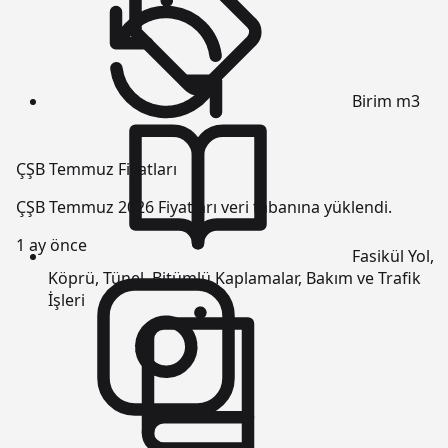
Birim
m3
ÇŞB Temmuz Fiyatları
ÇŞB Temmuz 2026 Fiyatları veri tabanına yüklendi.
1 ay önce
Fasikül
Yol,
Köprü, Tünel, Bitümlü Kaplamalar, Bakım ve Trafik
İşleri