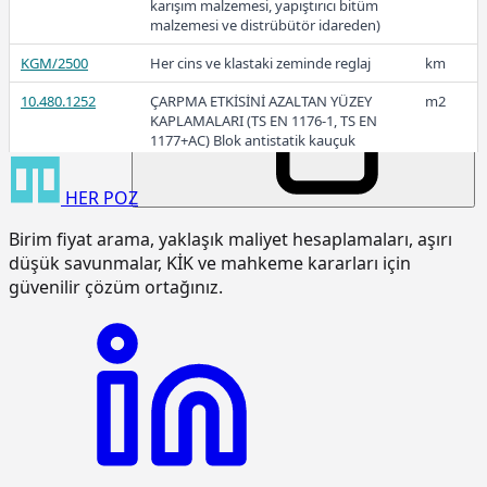
karışım malzemesi, yapıştırıcı bitüm
15,81
malzemesi ve distrübütör idareden)
KGM/2500
Her cins ve klastaki zeminde reglaj
km
10.480.1252
ÇARPMA ETKİSİNİ AZALTAN YÜZEY
m2
2016
KAPLAMALARI (TS EN 1176-1, TS EN
1177+AC) Blok antistatik kauçuk
zemin kaplaması 3cm kalınlıkta
HER
POZ
15.120.1007
Makine ile patlayıcı madde
m3
kullanmadan sert kaya kazılması
Birim fiyat arama, yaklaşık maliyet hesaplamaları, aşırı
(Serbest kazı)
düşük savunmalar, KİK ve mahkeme kararları için
15.120.1101
Makine ile her derinlik ve her
m3
güvenilir çözüm ortağınız.
genişlikte yumuşak ve sert toprak
kazılması (Derin kazı)
15.120.1102
Makine ile her derinlik ve her
m3
genişlikte yumuşak ve sert
küskülük kazılması (Derin kazı)
15.120.1107
Makine ile patlayıcı madde
m3
kullanmadan her derinlik ve her
genişlikte sert kaya kazılması (Derin