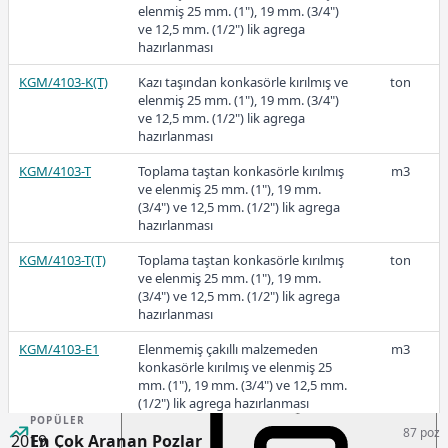
elenmiş 25 mm. (1"), 19 mm. (3/4")
ve 12,5 mm. (1/2") lik agrega
hazırlanması
2021
KGM/4103-K(T)
Kazı taşından konkasörle kırılmış ve
ton
elenmiş 25 mm. (1"), 19 mm. (3/4")
ve 12,5 mm. (1/2") lik agrega
hazırlanması
KGM/4103-T
Toplama taştan konkasörle kırılmış
m3
29,28
ve elenmiş 25 mm. (1"), 19 mm.
(3/4") ve 12,5 mm. (1/2") lik agrega
hazırlanması
2020
KGM/4103-T(T)
Toplama taştan konkasörle kırılmış
ton
ve elenmiş 25 mm. (1"), 19 mm.
(3/4") ve 12,5 mm. (1/2") lik agrega
hazırlanması
KGM/4103-E1
Elenmemiş çakıllı malzemeden
m3
25,19
konkasörle kırılmış ve elenmiş 25
mm. (1"), 19 mm. (3/4") ve 12,5 mm.
(1/2") lik agrega hazırlanması
POPÜLER
87 poz
KGM/4103-E1(T)
Elenmemiş çakıllı malzemeden
ton
2019
En Çok Aranan Pozlar