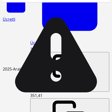
Ücretli
Ücretli
359,48
2025-Aralık
351,41