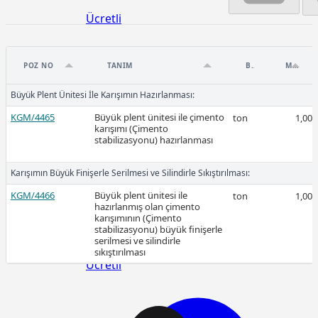
Ücretli
POZ NO
TANIM
BIRIM
MIKTAR
Büyük Plent Ünitesi İle Karışımın Hazırlanması:
2026-Mart
KGM/4465
Büyük plent ünitesi ile çimento
ton
1,00
karışımı (Çimento
stabilizasyonu) hazırlanması
Karışımın Büyük Finişerle Serilmesi ve Silindirle Sıkıştırılması:
KGM/4466
Büyük plent ünitesi ile
ton
1,00
Ücretli
hazırlanmış olan çimento
karışımının (Çimento
stabilizasyonu) büyük finişerle
serilmesi ve silindirle
sıkıştırılması
Ücretli