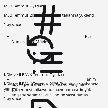
MSB Temmuz Fiyatları
MSB Temmuz 2026 Fiyatları veri tabanına yüklendi.
1 ay önce
Poz
Numarası
KGM/4467
KGM ve İLBANK Temmuz Fiyatları
Tanım
KGM ve İLBANK Temmuz 2026 Fiyatları veri tabanına
Büyük plent ünitesi ile çimento karışımının
yüklendi.
(Çimento stabilazyonu) hazırlanması, büyük
finişerle serilmesi ve silindirle sıkıştırılması
1 ay önce