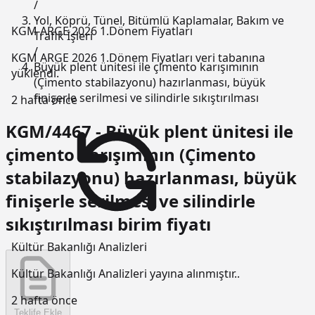
/
Yol, Köprü, Tünel, Bitümlü Kaplamalar, Bakım ve
KGM ARGE 2026 1.Dönem Fiyatları
Trafik İşleri
/
KGM ARGE 2026 1.Dönem Fiyatları veri tabanına
Büyük plent ünitesi ile çimento karışımının
yüklendi.
(Çimento stabilazyonu) hazırlanması, büyük
finişerle serilmesi ve silindirle sıkıştırılması
2 hafta önce
KGM/4467 - Büyük plent ünitesi ile
çimento karışımının (Çimento
stabilazyonu) hazırlanması, büyük
finişerle serilmesi ve silindirle
sıkıştırılması birim fiyatı
Kültür Bakanlığı Analizleri
Kültür Bakanlığı Analizleri yayına alınmıştır..
2 hafta önce
Teklife Ekle