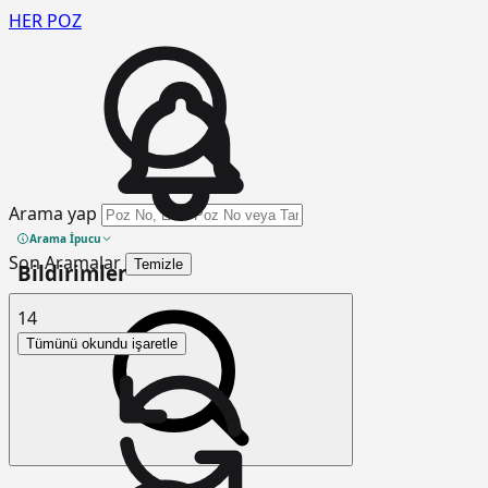
HER
POZ
Arama yap
Arama İpucu
Son Aramalar
Temizle
Bildirimler
14
Tümünü okundu işaretle