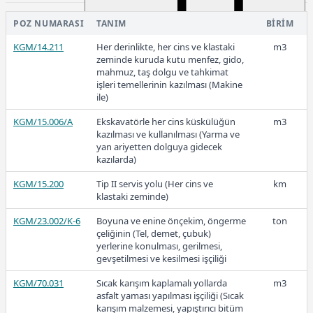
basılması
POZ NUMARASI
TANIM
BIRIM
KGM/4475
3 cm. kalınlıkta mastik asfalt
m2
kaplama yapılması ve üzerine bir
KGM/14.211
Her derinlikte, her cins ve klastaki
m3
102,79
tabaka sathi kaplama çekilmesi
zeminde kuruda kutu menfez, gido,
(Köprü döşemesi ve benzeri
mahmuz, taş dolgu ve tahkimat
yerlerde )
işleri temellerinin kazılması (Makine
ile)
2022-2
KGM/4476
2 cm. kalınlıkta mastik asfalt
m2
kaplama yapılması ve üzerine bir
KGM/15.006/A
Ekskavatörle her cins küskülüğün
m3
tabaka sathi kaplama çekilmesi
kazılması ve kullanılması (Yarma ve
(Köprü döşemesi ve benzeri
yan ariyetten dolguya gidecek
yerlerde )
kazılarda)
79,76
KGM/4480
Parke taşı döşeme derzlerine mastik
m2
KGM/15.200
Tip II servis yolu (Her cins ve
km
asfalt dolgu yapılması
klastaki zeminde)
KGM/23.002/K-6
Boyuna ve enine önçekim, öngerme
ton
2022-1
çeliğinin (Tel, demet, çubuk)
yerlerine konulması, gerilmesi,
gevşetilmesi ve kesilmesi işçiliği
KGM/70.031
Sıcak karışım kaplamalı yollarda
m3
asfalt yaması yapılması işçiliği (Sıcak
49,77
karışım malzemesi, yapıştırıcı bitüm