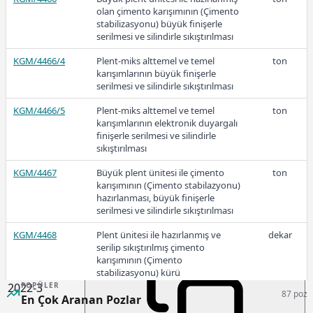
olan çimento karışımının (Çimento
stabilizasyonu) büyük finişerle
2023-2
serilmesi ve silindirle sıkıştırılması
KGM/4466/4
Plent-miks alttemel ve temel
ton
karışımlarının büyük finişerle
serilmesi ve silindirle sıkıştırılması
153,56
KGM/4466/5
Plent-miks alttemel ve temel
ton
karışımlarının elektronik duyargalı
finişerle serilmesi ve silindirle
sıkıştırılması
2023-1
KGM/4467
Büyük plent ünitesi ile çimento
ton
karışımının (Çimento stabilazyonu)
hazırlanması, büyük finişerle
serilmesi ve silindirle sıkıştırılması
119,81
KGM/4468
Plent ünitesi ile hazırlanmış ve
dekar
serilip sıkıştırılmış çimento
karışımının (Çimento
stabilizasyonu) kürü
2022-3
POPÜLER
87 poz
KGM/4470
Dökme çimentonun vasıta
ton
En Çok Aranan Pozlar
üzerinden çimento silosuna