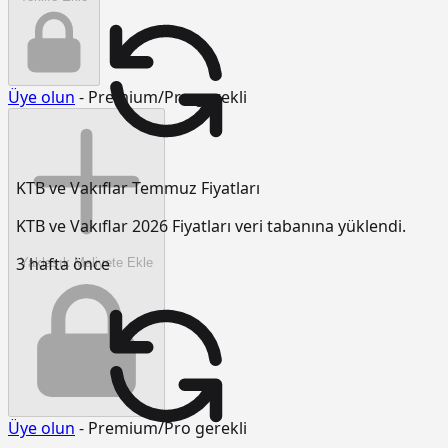
Üye olun
- Premium/Pro gerekli
KTB ve Vakıflar Temmuz Fiyatları
KTB ve Vakıflar 2026 Fiyatları veri tabanına yüklendi.
3 hafta önce
Yaklaşık Maliyete Ekle
Üye olun
- Premium/Pro gerekli