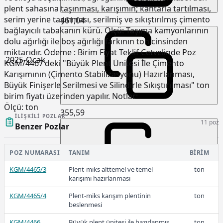
plent sahasına taşınması, karışımın; kantarla tartılması,
serim yerine taşınması, serilmiş ve sıkıştırılmış çimento
461,04
bağlayıcılı tabakanın kürü. Ölçü: Taşıma kamyonlarının
dolu ağırlığı ile boş ağırlığı farkının ton cinsinden
miktarıdır. Ödeme : Birim Fiyat Teklif Cetvelinde Poz
2025-Ocak
KGM/4467'deki "Büyük Plent Ünitesi İle Çimento
Karışımının (Çimento Stabilizasyonu) Hazırlanması,
Büyük Finişerle Serilmesi ve Silindirle Sıkıştırılması" ton
birim fiyatı üzerinden yapılır. Notlar:
Ölçü:
ton
355,59
İLIŞKILI POZLAR
11 poz
Benzer Pozlar
2024
POZ NUMARASI
TANIM
BIRIM
KGM/4465/3
Plent-miks alttemel ve temel
ton
karışımı hazırlanması
KGM/4465/4
Plent-miks karışım plentinin
ton
226,10
beslenmesi
KGM/4466
Büyük plent ünitesi ile hazırlanmış
ton