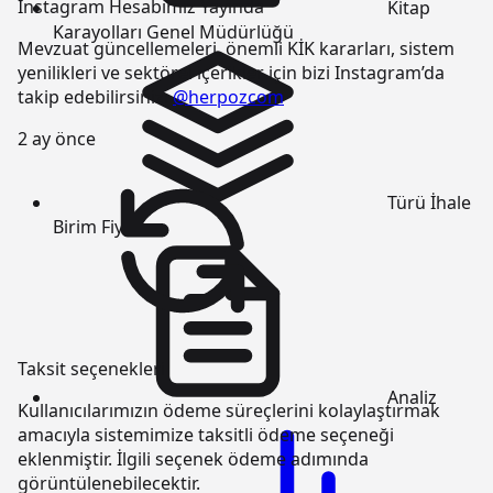
Instagram Hesabımız Yayında
Kitap
Karayolları Genel Müdürlüğü
Mevzuat güncellemeleri, önemli KİK kararları, sistem
yenilikleri ve sektörel içerikler için bizi Instagram’da
takip edebilirsiniz:
@herpozcom
2 ay önce
Türü
İhale
Birim Fiyatı
Taksit seçenekleri
Analiz
Kullanıcılarımızın ödeme süreçlerini kolaylaştırmak
amacıyla sistemimize taksitli ödeme seçeneği
eklenmiştir. İlgili seçenek ödeme adımında
görüntülenebilecektir.