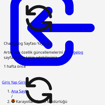
Changelog Sayfası Yayında
Artık tüm özellik güncellemelerini
Changelog
sayfasından takip edebilirsiniz.
1 hafta önce
Giriş Yap
Giriş
Ana Sayfa
/
Karayolları Genel Müdürlüğü