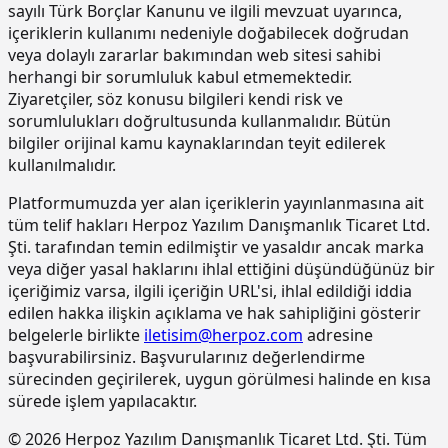
betonda)
sayılı Türk Borçlar Kanunu ve ilgili mevzuat uyarınca,
içeriklerin kullanımı nedeniyle doğabilecek doğrudan
15.190.1017
Epoksi esaslı zemin kaplamalar üzeri
m2
veya dolaylı zararlar bakımından web sitesi sahibi
poliüretan esaslı, UV dayanımlı,
renkli, elastik, mat görünümlü, iki
herhangi bir sorumluluk kabul etmemektedir.
bileşenli son kat kaplama
Ziyaretçiler, söz konusu bilgileri kendi risk ve
malzemesi ile kaplama yapılması
sorumlulukları doğrultusunda kullanmalıdır. Bütün
bilgiler orijinal kamu kaynaklarından teyit edilerek
15.220.1001
85 mm kalınlığında yatay delikli
m2
tuğla (190 x 85 x 190 mm) ile duvar
kullanılmalıdır.
yapılması
Platformumuzda yer alan içeriklerin yayınlanmasına ait
15.270.1009
Çimento esaslı tek bilesenli kristalize
m2
tüm telif hakları Herpoz Yazılım Danışmanlık Ticaret Ltd.
su yalıtım harcı ile 2 kat halinde
Şti. tarafından temin edilmiştir ve yasaldır ancak marka
toplam 1.5 mm kalınlıkta su yalıtımı
veya diğer yasal haklarını ihlal ettiğini düşündüğünüz bir
yapılması
içeriğimiz varsa, ilgili içeriğin URL'si, ihlal edildiği iddia
15.275.1102
200/250 kg kireç/çimento karışımı
m2
edilen hakka ilişkin açıklama ve hak sahipliğini gösterir
kaba ve ince harçla sıva yapılması (iç
belgelerle birlikte
iletisim@herpoz.com
adresine
cephe sıvası)
başvurabilirsiniz. Başvurularınız değerlendirme
15.275.1106
250 kg çimento dozlu harç ile kaba
m2
sürecinden geçirilerek, uygun görülmesi halinde en kısa
sıva yapılması
sürede işlem yapılacaktır.
15.275.1111
250/350 kg çimento dozlu kaba ve
m2
© 2026 Herpoz Yazılım Danışmanlık Ticaret Ltd. Şti. Tüm
ince harçla sıva yapılması (dış cephe