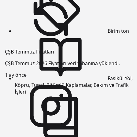
Birim
ton
ÇŞB Temmuz Fiyatları
ÇŞB Temmuz 2026 Fiyatları veri tabanına yüklendi.
1 ay önce
Fasikül
Yol,
Köprü, Tünel, Bitümlü Kaplamalar, Bakım ve Trafik
İşleri