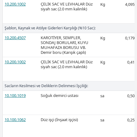
10.200.1002
ÇELİK SAC VE LEVHALAR Düz
Kg
4,095
siyah sac (2.0 mm kalınlık)
Ücretli
Şablon, Kaynak ve Atölye Giderleri Karşılığı (%10 Sac):
10.200.4507
KAROTİYER, SEMPLER,
Kg
0,179
SONDAJ BORULARI, KUYU
MUHAFAZA BORUSU VB.
Demir boru (Karışık çaplı)
Ücretli
10.200.1002
ÇELİK SAC VE LEVHALAR Düz
Kg
0,41
siyah sac (2.0 mm kalınlık)
Sacların Kesilmesi ve Deliklerin Delinmesi İşçiliği:
2026-Şubat
10.100.1019
Soğuk demirci ustası
sa
0,50
10.100.1062
Düz işçi (İnşaat işçisi)
sa
0,25
Ücretli