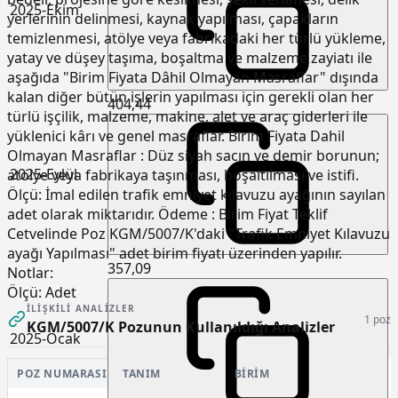
2025-Ekim
yerlerinin delinmesi, kaynak yapılması, çapakların
temizlenmesi, atölye veya fabrikadaki her türlü yükleme,
yatay ve düşey taşıma, boşaltma ve malzeme zayiatı ile
aşağıda "Birim Fiyata Dâhil Olmayan Masraflar" dışında
kalan diğer bütün işlerin yapılması için gerekli olan her
404,44
türlü işçilik, malzeme, makine, alet ve araç giderleri ile
yüklenici kârı ve genel masraflar. Birim Fiyata Dahil
Olmayan Masraflar : Düz siyah sacın ve demir borunun;
2025-Eylül
atölye veya fabrikaya taşınması, boşaltılması ve istifi.
Ölçü: İmal edilen trafik emniyet kılavuzu ayağının sayılan
adet olarak miktarıdır. Ödeme : Birim Fiyat Teklif
Cetvelinde Poz KGM/5007/K'daki "Trafik Emniyet Kılavuzu
ayağı Yapılması" adet birim fiyatı üzerinden yapılır.
357,09
Notlar:
Ölçü:
Adet
İLIŞKILI ANALIZLER
1 poz
KGM/5007/K Pozunun Kullanıldığı Analizler
2025-Ocak
POZ NUMARASI
TANIM
BIRIM