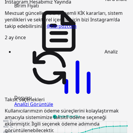
Instagram Hesabımız Yayında
Birim Fiyatı
Mevzuat güncellemeleri, önemli KİK kararları, sistem
yenilikleri ve sektörel içerikler için bizi Instagram’da
takip edebilirsiniz:
@herpozcom
2 ay önce
Analiz
Dosyası
Taksit seçenekleri
Analizi Görüntüle
Kullanıcılarımızın ödeme süreçlerini kolaylaştırmak
amacıyla sistemimize taksitli ödeme seçeneği
eklenmiştir. İlgili seçenek ödeme adımında
görüntülenebilecektir.