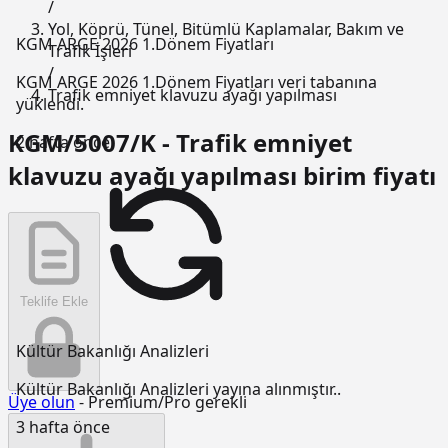
/
Yol, Köprü, Tünel, Bitümlü Kaplamalar, Bakım ve
KGM ARGE 2026 1.Dönem Fiyatları
Trafik İşleri
/
KGM ARGE 2026 1.Dönem Fiyatları veri tabanına
Trafik emniyet klavuzu ayağı yapılması
yüklendi.
KGM/5007/K - Trafik emniyet
2 hafta önce
klavuzu ayağı yapılması birim fiyatı
Teklife Ekle
Kültür Bakanlığı Analizleri
Kültür Bakanlığı Analizleri yayına alınmıştır..
Üye olun
- Premium/Pro gerekli
3 hafta önce