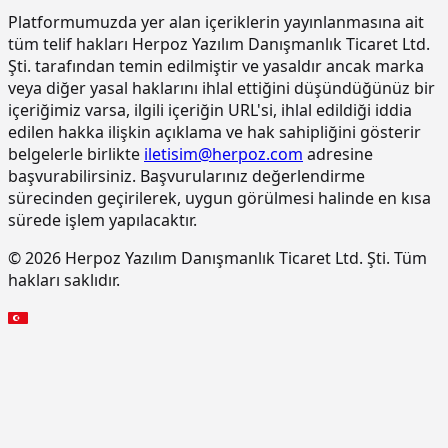
Platformumuzda yer alan içeriklerin yayınlanmasına ait
15.270.1009
Çimento esaslı tek bilesenli kristalize
m2
tüm telif hakları Herpoz Yazılım Danışmanlık Ticaret Ltd.
su yalıtım harcı ile 2 kat halinde
Şti. tarafından temin edilmiştir ve yasaldır ancak marka
toplam 1.5 mm kalınlıkta su yalıtımı
veya diğer yasal haklarını ihlal ettiğini düşündüğünüz bir
yapılması
içeriğimiz varsa, ilgili içeriğin URL'si, ihlal edildiği iddia
15.275.1102
200/250 kg kireç/çimento karışımı
m2
edilen hakka ilişkin açıklama ve hak sahipliğini gösterir
kaba ve ince harçla sıva yapılması (iç
belgelerle birlikte
iletisim@herpoz.com
adresine
cephe sıvası)
başvurabilirsiniz. Başvurularınız değerlendirme
15.275.1106
250 kg çimento dozlu harç ile kaba
m2
sürecinden geçirilerek, uygun görülmesi halinde en kısa
sıva yapılması
sürede işlem yapılacaktır.
15.275.1111
250/350 kg çimento dozlu kaba ve
m2
© 2026 Herpoz Yazılım Danışmanlık Ticaret Ltd. Şti. Tüm
ince harçla sıva yapılması (dış cephe
hakları saklıdır.
sıvası)
15.275.1112
200/250 kg kireç/çimento karışımı
m2
kaba ve ince harçla sıva yapılması (iç
cephe sıvası)
15.275.1116
250 kg çimento dozlu harç ile kaba
m2
sıva yapılması
15.305.1003
Yan ve üst kenarından
m2