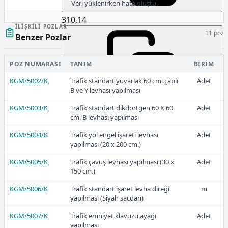
Veri yüklenirken hata oluştu.
310,14
İLIŞKILI POZLAR
11 poz
Benzer Pozlar
2024
POZ NUMARASI
TANIM
BIRIM
KGM/5002/K
Trafik standart yuvarlak 60 cm. çaplı
Adet
B ve Y levhası yapılması
KGM/5003/K
Trafik standart dikdörtgen 60 X 60
Adet
222,64
cm. B levhası yapılması
KGM/5004/K
Trafik yol engel işareti levhası
Adet
yapılması (20 x 200 cm.)
2023-2
KGM/5005/K
Trafik çavuş levhası yapılması (30 x
Adet
150 cm.)
KGM/5006/K
Trafik standart işaret levha direği
m
yapılması (Siyah sacdan)
158,68
KGM/5007/K
Trafik emniyet klavuzu ayağı
Adet
yapılması