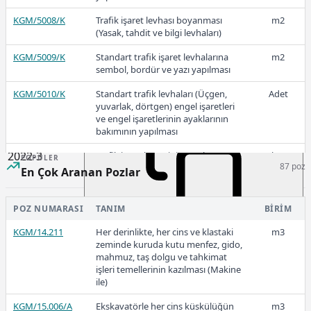
KGM/5008/K
Trafik işaret levhası boyanması
m2
2023-1
(Yasak, tahdit ve bilgi levhaları)
KGM/5009/K
Standart trafik işaret levhalarına
m2
sembol, bordür ve yazı yapılması
KGM/5010/K
Standart trafik levhaları (Üçgen,
Adet
162,18
yuvarlak, dörtgen) engel işaretleri
ve engel işaretlerinin ayaklarının
bakımının yapılması
2022-3
KGM/5020/K
Trafik işaretlemesinin yapılması ve
km
POPÜLER
87 poz
emniyet tedbirlerinin alınması
En Çok Aranan Pozlar
KGM/5030/K
Trafik işaretlemesi için lüzumlu her
km
türlü malzemenin temini
POZ NUMARASI
TANIM
BIRIM
153,26
KGM/14.211
Her derinlikte, her cins ve klastaki
m3
zeminde kuruda kutu menfez, gido,
mahmuz, taş dolgu ve tahkimat
işleri temellerinin kazılması (Makine
ile)
2022-2
KGM/15.006/A
Ekskavatörle her cins küskülüğün
m3