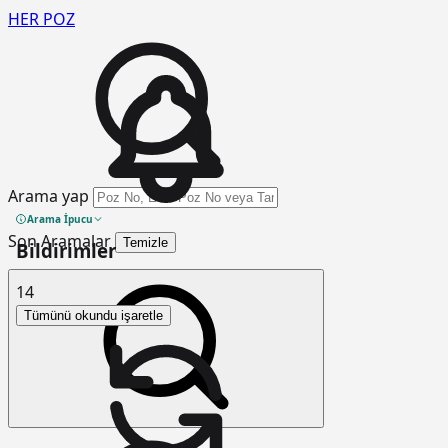
HER
POZ
Arama yap
Arama İpucu
Son Aramalar
Temizle
Bildirimler
14
Tümünü okundu işaretle