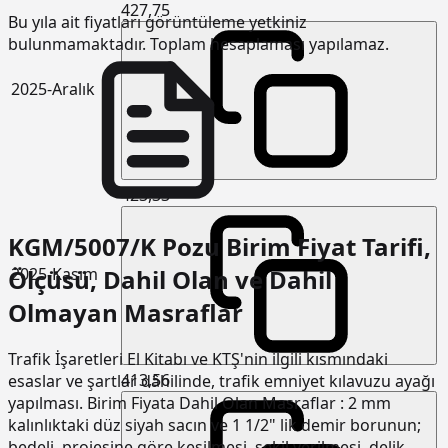
427,75
Bu yıla ait fiyatları görüntüleme yetkiniz
bulunmamaktadır. Toplam hesaplaması yapılamaz.
2025-Aralık
423,33
KGM/5007/K Pozu Birim Fiyat Tarifi,
Ölçüsü, Dahil Olan ve Dahil
2025-Kasım
Olmayan Masraflar
Trafik İşaretleri El Kitabı ve KTŞ'nin ilgili kısmındaki
413,56
esaslar ve şartlar dâhilinde, trafik emniyet kılavuzu ayağı
yapılması. Birim Fiyata Dahil Olan Masraflar : 2 mm
kalınlıktaki düz siyah sacın ve 1 1/2" lik demir borunun;
bedeli, projesine göre kesilmesi, şekil verilmesi, delik