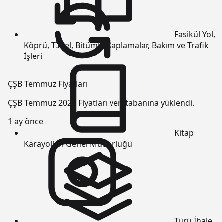
Fasikül
Yol,
Köprü, Tünel, Bitümlü Kaplamalar, Bakım ve Trafik
İşleri
ÇŞB Temmuz Fiyatları
ÇŞB Temmuz 2026 Fiyatları veri tabanına yüklendi.
1 ay önce
Kitap
Karayolları Genel Müdürlüğü
Türü
İhale