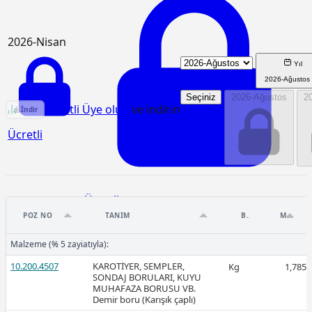
2026-Nisan
Yıl
2026-Ağustos
Seçiniz
2026-Ağustos
2
KGM/5007/K Birim Fiyat Analizi
Ücretli Üye olun
ve indirin
İndir
Ücretli
Ücretli
POZ NO
TANIM
BIRIM
MIKTAR
Malzeme (% 5 zayiatıyla):
10.200.4507
KAROTİYER, SEMPLER,
Kg
1,785
SONDAJ BORULARI, KUYU
2026-Mart
MUHAFAZA BORUSU VB.
Demir boru (Karışık çaplı)