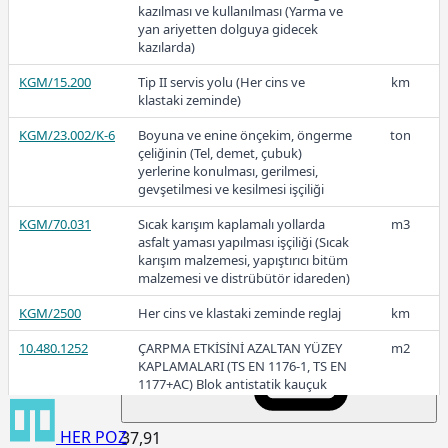
kazılması ve kullanılması (Yarma ve
yan ariyetten dolguya gidecek
kazılarda)
109,54
KGM/15.200
Tip II servis yolu (Her cins ve
km
klastaki zeminde)
KGM/23.002/K-6
Boyuna ve enine önçekim, öngerme
ton
2022-1
çeliğinin (Tel, demet, çubuk)
yerlerine konulması, gerilmesi,
gevşetilmesi ve kesilmesi işçiliği
KGM/70.031
Sıcak karışım kaplamalı yollarda
m3
asfalt yaması yapılması işçiliği (Sıcak
53,99
karışım malzemesi, yapıştırıcı bitüm
malzemesi ve distrübütör idareden)
KGM/2500
Her cins ve klastaki zeminde reglaj
km
2021
10.480.1252
ÇARPMA ETKİSİNİ AZALTAN YÜZEY
m2
KAPLAMALARI (TS EN 1176-1, TS EN
1177+AC) Blok antistatik kauçuk
zemin kaplaması 3cm kalınlıkta
HER
POZ
37,91
15.120.1007
Makine ile patlayıcı madde
m3