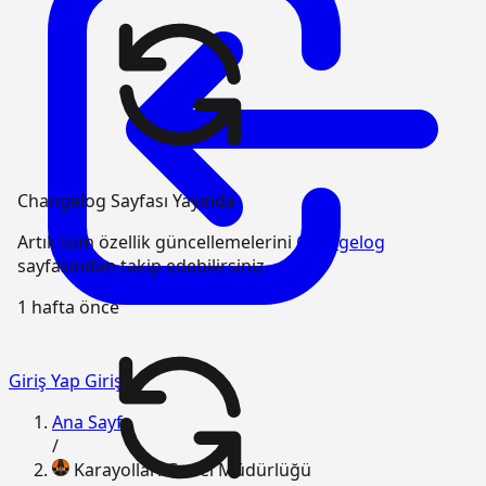
Changelog Sayfası Yayında
Artık tüm özellik güncellemelerini
Changelog
sayfasından takip edebilirsiniz.
1 hafta önce
Giriş Yap
Giriş
Ana Sayfa
/
Karayolları Genel Müdürlüğü