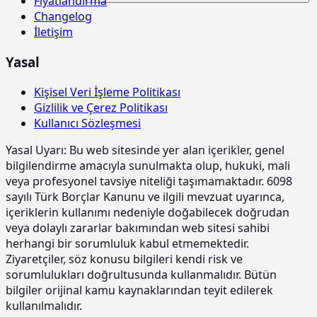
Fiyatlandırma
yapılması (0,00-4,00 m arası)
Changelog
15.185.1006
Çelik borudan kalıp iskelesi
m3
İletişim
yapılması (4,01-6,00 m arası)
Yasal
15.185.1013
Ön yapımlı bileşenlerden oluşan
m2
tam güvenlikli, dış cephe iş iskelesi
yapılması. (0,00-51,50 m arası)
Kişisel Veri İşleme Politikası
Gizlilik ve Çerez Politikası
15.190.1002
Kuvars agregalı (gri) yüzey
m2
Kullanıcı Sözleşmesi
sertleştirici ve kür uygulaması (taze
betonda)
Yasal Uyarı:
Bu web sitesinde yer alan içerikler, genel
15.190.1003
Kuvars-Korund agregalı (gri) yüzey
m2
bilgilendirme amacıyla sunulmakta olup, hukuki, mali
sertleştirici ve kür uygulaması (taze
veya profesyonel tavsiye niteliği taşımamaktadır. 6098
betonda)
sayılı Türk Borçlar Kanunu ve ilgili mevzuat uyarınca,
içeriklerin kullanımı nedeniyle doğabilecek doğrudan
15.190.1017
Epoksi esaslı zemin kaplamalar üzeri
m2
veya dolaylı zararlar bakımından web sitesi sahibi
poliüretan esaslı, UV dayanımlı,
renkli, elastik, mat görünümlü, iki
herhangi bir sorumluluk kabul etmemektedir.
bileşenli son kat kaplama
Ziyaretçiler, söz konusu bilgileri kendi risk ve
malzemesi ile kaplama yapılması
sorumlulukları doğrultusunda kullanmalıdır. Bütün
bilgiler orijinal kamu kaynaklarından teyit edilerek
15.220.1001
85 mm kalınlığında yatay delikli
m2
tuğla (190 x 85 x 190 mm) ile duvar
kullanılmalıdır.
yapılması