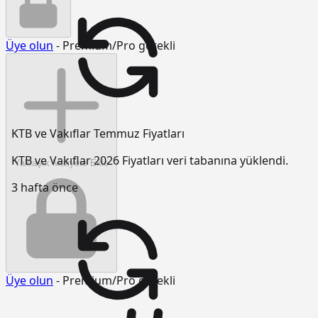
Üye olun
- Premium/Pro gerekli
KTB ve Vakıflar Temmuz Fiyatları
KTB ve Vakıflar 2026 Fiyatları veri tabanına yüklendi.
Yaklaşık Maliyete Ekle
3 hafta önce
Üye olun
- Premium/Pro gerekli