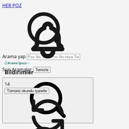
HER
POZ
Arama yap
Arama İpucu
Son Aramalar
Temizle
Bildirimler
14
Tümünü okundu işaretle