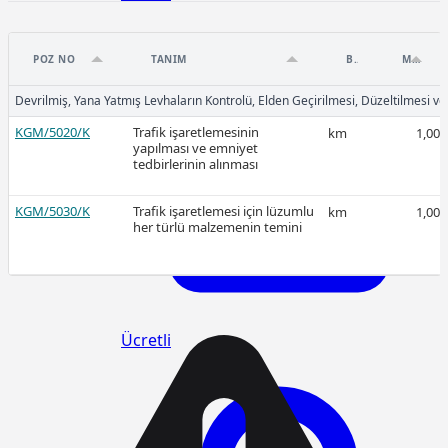
POZ NO
TANIM
BIRIM
MIKTAR
Devrilmiş, Yana Yatmış Levhaların Kontrolü, Elden Geçirilmesi, Düzeltilmesi v
2026-Mart
KGM/5020/K
Trafik işaretlemesinin
km
1,00
yapılması ve emniyet
tedbirlerinin alınması
KGM/5030/K
Trafik işaretlemesi için lüzumlu
km
1,00
her türlü malzemenin temini
Ücretli
Ücretli