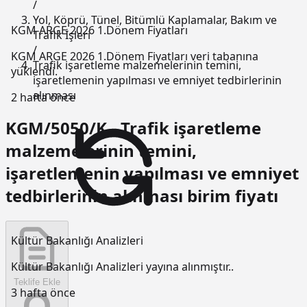
/
Yol, Köprü, Tünel, Bitümlü Kaplamalar, Bakım ve
KGM ARGE 2026 1.Dönem Fiyatları
Trafik İşleri
/
KGM ARGE 2026 1.Dönem Fiyatları veri tabanına
Trafik işaretleme malzemelerinin temini,
yüklendi.
işaretlemenin yapılması ve emniyet tedbirlerinin
alınması
2 hafta önce
KGM/5050/K - Trafik işaretleme
malzemelerinin temini,
işaretlemenin yapılması ve emniyet
tedbirlerinin alınması birim fiyatı
Kültür Bakanlığı Analizleri
Kültür Bakanlığı Analizleri yayına alınmıştır..
Teklife Ekle
3 hafta önce