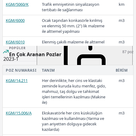
2023-2
KGM/5060/K
Trafik emniyetinin sinyalizasyon
km
tertibatı ile sağlanması
KGM/6000
Ocak taşından konkasörle kırılmış
m3
ve elenmiş 50 mm. (2") lik malzeme
ile alttemel yapılması
3.486,62
KGM/6010
Elenmiş çakıllı malzeme ile alttemel
m3
yapılması
POPÜLER
87 poz
En Çok Aranan Pozlar
KGM/6020
Kırılmamış ve elenmemiş çakıllı
m3
2023-1
(Tüvenan) malzeme ile alttemel
yapılması
POZ NUMARASI
TANIM
BIRIM
KGM/6030
Elenmemiş çakıllı malzemeden
m3
KGM/14.211
Her derinlikte, her cins ve klastaki
m3
konkasörle kırılmış ve elenmiş
zeminde kuruda kutu menfez, gido,
2.381,83
malzeme ile alttemel yapılması
mahmuz, taş dolgu ve tahkimat
işleri temellerinin kazılması (Makine
ile)
KGM/15.006/A
Ekskavatörle her cins küskülüğün
m3
2022-3
kazılması ve kullanılması (Yarma ve
yan ariyetten dolguya gidecek
kazılarda)