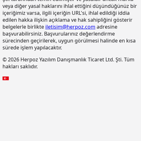
veya diğer yasal haklarını ihlal ettiğini düşündüğünüz bir
yapılması
içeriğimiz varsa, ilgili içeriğin URL'si, ihlal edildiği iddia
15.275.1102
200/250 kg kireç/çimento karışımı
m2
edilen hakka ilişkin açıklama ve hak sahipliğini gösterir
kaba ve ince harçla sıva yapılması (iç
belgelerle birlikte
iletisim@herpoz.com
adresine
cephe sıvası)
başvurabilirsiniz. Başvurularınız değerlendirme
15.275.1106
250 kg çimento dozlu harç ile kaba
m2
sürecinden geçirilerek, uygun görülmesi halinde en kısa
sıva yapılması
sürede işlem yapılacaktır.
15.275.1111
250/350 kg çimento dozlu kaba ve
m2
© 2026 Herpoz Yazılım Danışmanlık Ticaret Ltd. Şti. Tüm
ince harçla sıva yapılması (dış cephe
hakları saklıdır.
sıvası)
15.275.1112
200/250 kg kireç/çimento karışımı
m2
kaba ve ince harçla sıva yapılması (iç
cephe sıvası)
15.275.1116
250 kg çimento dozlu harç ile kaba
m2
sıva yapılması
15.305.1003
Yan ve üst kenarından
m2
kenetlenebilen kiremit ile çatı
örtüsü yapılması (Sızdırmazlık Sınıfı:
Grup 1) (150 donma-çözülme
çevrimine dayanıklı) (2 Latalı sistem)