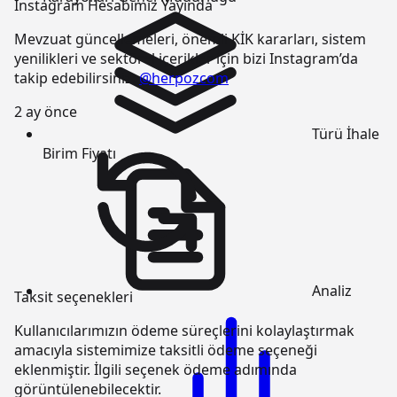
Instagram Hesabımız Yayında
Mevzuat güncellemeleri, önemli KİK kararları, sistem
yenilikleri ve sektörel içerikler için bizi Instagram’da
takip edebilirsiniz:
@herpozcom
2 ay önce
Türü
İhale
Birim Fiyatı
Analiz
Taksit seçenekleri
Kullanıcılarımızın ödeme süreçlerini kolaylaştırmak
amacıyla sistemimize taksitli ödeme seçeneği
eklenmiştir. İlgili seçenek ödeme adımında
görüntülenebilecektir.