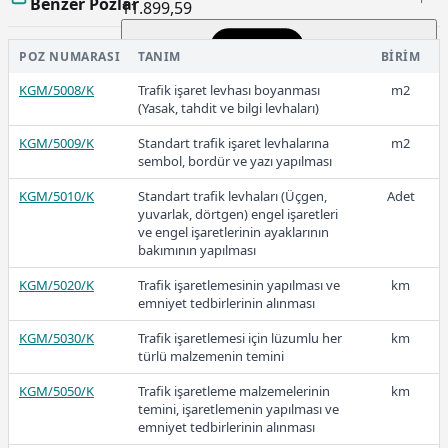
Benzer Pozlar
11.899,59
POZ NUMARASI
TANIM
BIRIM
2025-Ocak
KGM/5008/K
Trafik işaret levhası boyanması
m2
(Yasak, tahdit ve bilgi levhaları)
KGM/5009/K
Standart trafik işaret levhalarına
m2
sembol, bordür ve yazı yapılması
9.031,70
KGM/5010/K
Standart trafik levhaları (Üçgen,
Adet
yuvarlak, dörtgen) engel işaretleri
ve engel işaretlerinin ayaklarının
bakımının yapılması
2024
KGM/5020/K
Trafik işaretlemesinin yapılması ve
km
emniyet tedbirlerinin alınması
KGM/5030/K
Trafik işaretlemesi için lüzumlu her
km
türlü malzemenin temini
5.525,52
KGM/5050/K
Trafik işaretleme malzemelerinin
km
temini, işaretlemenin yapılması ve
emniyet tedbirlerinin alınması