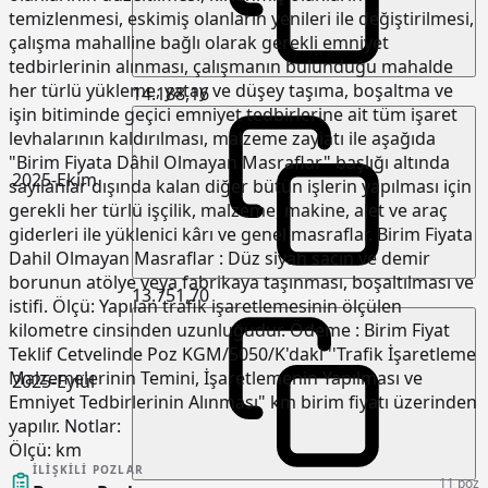
temizlenmesi, eskimiş olanların yenileri ile değiştirilmesi,
çalışma mahalline bağlı olarak gerekli emniyet
tedbirlerinin alınması, çalışmanın bulunduğu mahalde
her türlü yükleme, yatay ve düşey taşıma, boşaltma ve
14.188,16
işin bitiminde geçici emniyet tedbirlerine ait tüm işaret
levhalarının kaldırılması, malzeme zayiatı ile aşağıda
"Birim Fiyata Dâhil Olmayan Masraflar" başlığı altında
2025-Ekim
sayılanlar dışında kalan diğer bütün işlerin yapılması için
gerekli her türlü işçilik, malzeme, makine, alet ve araç
giderleri ile yüklenici kârı ve genel masraflar. Birim Fiyata
Dahil Olmayan Masraflar : Düz siyah sacın ve demir
borunun atölye veya fabrikaya taşınması, boşaltılması ve
13.751,70
istifi. Ölçü: Yapılan trafik işaretlemesinin ölçülen
kilometre cinsinden uzunluğudur. Ödeme : Birim Fiyat
Teklif Cetvelinde Poz KGM/5050/K'daki ''Trafik İşaretleme
Malzemelerinin Temini, İşaretlemenin Yapılması ve
2025-Eylül
Emniyet Tedbirlerinin Alınması" km birim fiyatı üzerinden
yapılır. Notlar:
Ölçü:
km
İLIŞKILI POZLAR
11 poz