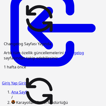
Changelog Sayfası Yayında
Artık tüm özellik güncellemelerini
Changelog
sayfasından takip edebilirsiniz.
1 hafta önce
Giriş Yap
Giriş
Ana Sayfa
/
Karayolları Genel Müdürlüğü