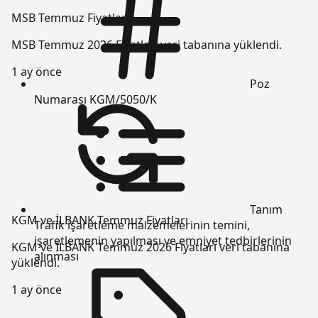
MSB Temmuz Fiyatları
MSB Temmuz 2026 Fiyatları veri tabanına yüklendi.
1 ay önce
Poz
Numarası
KGM/5050/K
Tanım
KGM ve İLBANK Temmuz Fiyatları
Trafik işaretleme malzemelerinin temini,
işaretlemenin yapılması ve emniyet tedbirlerinin
KGM ve İLBANK Temmuz 2026 Fiyatları veri tabanına
alınması
yüklendi.
1 ay önce