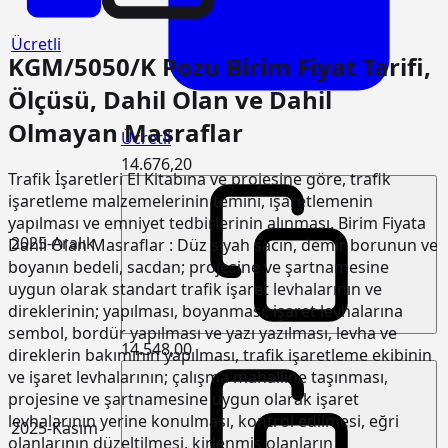
Ücretli
KGM/5050/K Pozu Birim Fiyat Tarifi,
Ölçüsü, Dahil Olan ve Dahil
Olmayan Masraflar
Ücretli
14.676,20
Trafik İşaretleri El Kitabına ve projesine göre, trafik
işaretleme malzemelerinin temini, işaretlemenin
yapılması ve emniyet tedbirlerinin alınması. Birim Fiyata
2025-Aralık
Dahil Olan Masraflar : Düz siyah sacın, demir borunun ve
boyanın bedeli, sacdan; projesine ve şartnamesine
uygun olarak standart trafik işaret levhalarının ve
direklerinin; yapılması, boyanması, işaret levhalarına
sembol, bordür yapılması ve yazı yazılması, levha ve
14.548,00
direklerin bakımının yapılması, trafik işaretleme ekibinin
ve işaret levhalarının; çalışma mahalline taşınması,
projesine ve şartnamesine uygun olarak işaret
levhalarının yerine konulması, kontrol edilmesi, eğri
2025-Kasım
olanlarının düzeltilmesi, kirlenmiş olanların