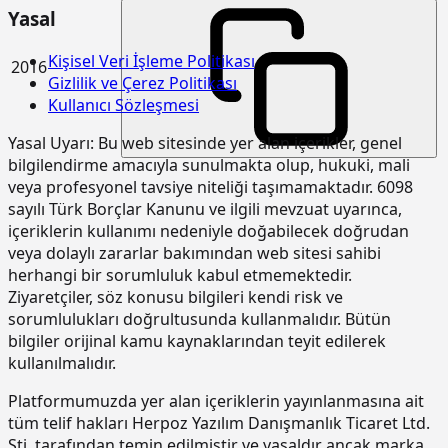
Yasal
15.185.1013
Ön yapımlı bileşenlerden oluşan
m2
tam güvenlikli, dış cephe iş iskelesi
yapılması. (0,00-51,50 m arası)
Kişisel Veri İşleme Politikası
2016
Gizlilik ve Çerez Politikası
15.190.1002
Kuvars agregalı (gri) yüzey
m2
Kullanıcı Sözleşmesi
sertleştirici ve kür uygulaması (taze
betonda)
Yasal Uyarı:
Bu web sitesinde yer alan içerikler, genel
15.190.1003
Kuvars-Korund agregalı (gri) yüzey
m2
bilgilendirme amacıyla sunulmakta olup, hukuki, mali
sertleştirici ve kür uygulaması (taze
veya profesyonel tavsiye niteliği taşımamaktadır. 6098
betonda)
sayılı Türk Borçlar Kanunu ve ilgili mevzuat uyarınca,
içeriklerin kullanımı nedeniyle doğabilecek doğrudan
15.190.1017
Epoksi esaslı zemin kaplamalar üzeri
m2
veya dolaylı zararlar bakımından web sitesi sahibi
poliüretan esaslı, UV dayanımlı,
renkli, elastik, mat görünümlü, iki
herhangi bir sorumluluk kabul etmemektedir.
bileşenli son kat kaplama
Ziyaretçiler, söz konusu bilgileri kendi risk ve
malzemesi ile kaplama yapılması
sorumlulukları doğrultusunda kullanmalıdır. Bütün
bilgiler orijinal kamu kaynaklarından teyit edilerek
15.220.1001
85 mm kalınlığında yatay delikli
m2
tuğla (190 x 85 x 190 mm) ile duvar
kullanılmalıdır.
yapılması
Platformumuzda yer alan içeriklerin yayınlanmasına ait
15.270.1009
Çimento esaslı tek bilesenli kristalize
m2
tüm telif hakları Herpoz Yazılım Danışmanlık Ticaret Ltd.
su yalıtım harcı ile 2 kat halinde
Şti. tarafından temin edilmiştir ve yasaldır ancak marka
toplam 1.5 mm kalınlıkta su yalıtımı