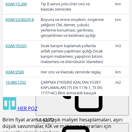
KGM/15.200
Tip II servis yolu (Her cins ve
km
klastaki zeminde)
1.892,93
KGM/23.002/K-6
Boyuna ve enine önçekim, öngerme
ton
çeliğinin (Tel, demet, çubuk)
yerlerine konulması, gerilmesi,
2022-2
gevşetilmesi ve kesilmesi işçiliği
KGM/70.031
Sıcak karışım kaplamalı yollarda
m3
asfalt yaması yapılması işçiliği (Sıcak
karışım malzemesi, yapıştırıcı bitüm
malzemesi ve distrübütör idareden)
1.802,03
KGM/2500
Her cins ve klastaki zeminde reglaj
km
10.480.1252
ÇARPMA ETKİSİNİ AZALTAN YÜZEY
m2
KAPLAMALARI (TS EN 1176-1, TS EN
2022-1
1177+AC) Blok antistatik kauçuk
zemin kaplaması 3cm kalınlıkta
HER
POZ
15.120.1007
Makine ile patlayıcı madde
m3
kullanmadan sert kaya kazılması
Birim fiyat arama, yaklaşık maliyet hesaplamaları, aşırı
(Serbest kazı)
1.142,72
düşük savunmalar, KİK ve mahkeme kararları için
15.120.1101
Makine ile her derinlik ve her
m3