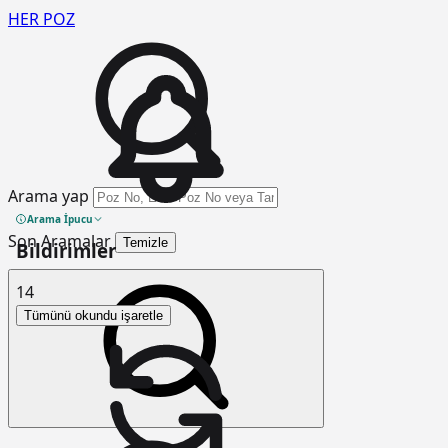
HER
POZ
Arama yap
Arama İpucu
Son Aramalar
Temizle
Bildirimler
14
Tümünü okundu işaretle