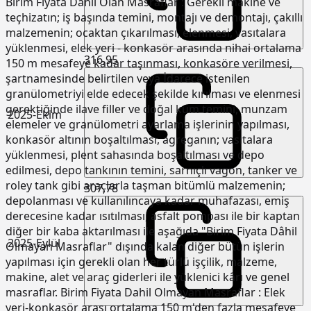
Birim Fiyata Dahil Olan Masraflar : Gerekli makine ve
teçhizatın; iş başında temini, montajı ve demontajı, çakıllı
malzemenin; ocaktan çıkarılması, elenmesi, vasıtalara
yüklenmesi, elek yeri - konkasör arasında nihai ortalama
316,95
150 m mesafeye kadar taşınması, konkasöre verilmesi,
şartnamesinde belirtilen veya İdarece istenilen
granülometriyi elde edecek şekilde kırılması ve elenmesi
gerektiğinde ilave filler ve doğal kum temini, munzam
2025-Ekim
elemeler ve granülometri ayarlama işlerinin yapılması,
konkasör altının boşaltılması, agreganın; vasıtalara
yüklenmesi, plent sahasında boşaltılması ve depo
edilmesi, depo tankının temini, sarnıçlı vagon, tanker ve
roley tank gibi araçlarla taşman bitümlü malzemenin;
307,78
depolanması ve kullanılıncaya kadar muhafazası, emiş
derecesine kadar ısıtılması, asfalt pompası ile bir kaptan
diğer bir kaba aktarılması ile aşağıda "Birim Fiyata Dâhil
2025-Eylül
Olmayan Masraflar" dışında kalan diğer bütün işlerin
yapılması için gerekli olan her türlü işçilik, malzeme,
makine, alet ve araç giderleri ile yüklenici kârı ve genel
masraflar. Birim Fiyata Dahil Olmayan Masraflar : Elek
yeri-konkasör arası ortalama 150 m'den fazla mesafeye