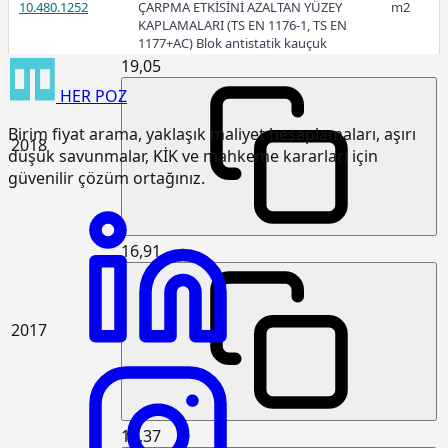
10.480.1252
ÇARPMA ETKİSİNİ AZALTAN YÜZEY
m2
KAPLAMALARI (TS EN 1176-1, TS EN
1177+AC) Blok antistatik kauçuk
zemin kaplaması 3cm kalınlıkta
19,05
HER
POZ
15.120.1007
Makine ile patlayıcı madde
m3
kullanmadan sert kaya kazılması
Birim fiyat arama, yaklaşık maliyet hesaplamaları, aşırı
(Serbest kazı)
2018
düşük savunmalar, KİK ve mahkeme kararları için
15.120.1101
Makine ile her derinlik ve her
m3
güvenilir çözüm ortağınız.
genişlikte yumuşak ve sert toprak
kazılması (Derin kazı)
15.120.1102
Makine ile her derinlik ve her
m3
16,91
genişlikte yumuşak ve sert
küskülük kazılması (Derin kazı)
15.120.1107
Makine ile patlayıcı madde
m3
kullanmadan her derinlik ve her
2017
genişlikte sert kaya kazılması (Derin
kazı)
15.125.1006
Çakıl temin edilerek, drenaj
m3
yapılması
14,37