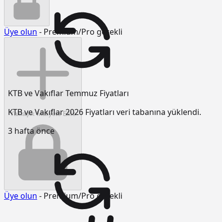
Üye olun
- Premium/Pro gerekli
KTB ve Vakıflar Temmuz Fiyatları
KTB ve Vakıflar 2026 Fiyatları veri tabanına yüklendi.
Yaklaşık Maliyete Ekle
3 hafta önce
Üye olun
- Premium/Pro gerekli