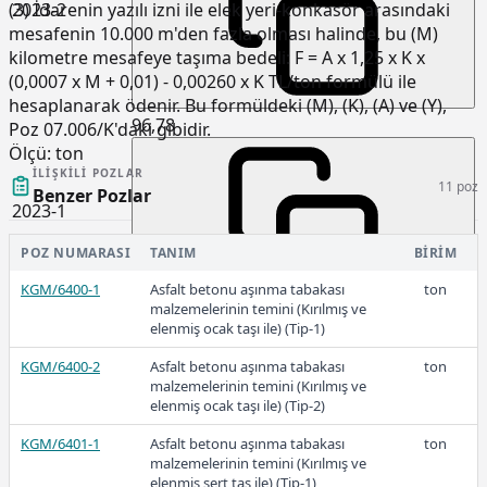
2023-2
(3) İdarenin yazılı izni ile elek yeri-konkasör arasındaki
mesafenin 10.000 m'den fazla olması halinde, bu (M)
kilometre mesafeye taşıma bedeli: F = A x 1,25 x K x
(0,0007 x M + 0,01) - 0,00260 x K TL/ton formülü ile
hesaplanarak ödenir. Bu formüldeki (M), (K), (A) ve (Y),
96,78
Poz 07.006/K'daki gibidir.
Ölçü:
ton
İLIŞKILI POZLAR
11 poz
Benzer Pozlar
2023-1
POZ NUMARASI
TANIM
BIRIM
KGM/6400-1
Asfalt betonu aşınma tabakası
ton
malzemelerinin temini (Kırılmış ve
81,37
elenmiş ocak taşı ile) (Tip-1)
KGM/6400-2
Asfalt betonu aşınma tabakası
ton
malzemelerinin temini (Kırılmış ve
elenmiş ocak taşı ile) (Tip-2)
2022-3
KGM/6401-1
Asfalt betonu aşınma tabakası
ton
malzemelerinin temini (Kırılmış ve
elenmiş sert taş ile) (Tip-1)