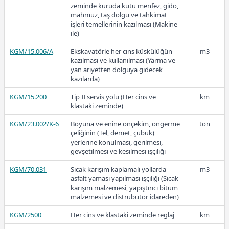
(Kırılmış ve elenmiş sert taş ile) (Tip-
zeminde kuruda kutu menfez, gido,
1)
mahmuz, taş dolgu ve tahkimat
2021
işleri temellerinin kazılması (Makine
KGM/6404/S-M
4 cm. sıkışmış kalınlıkta 1 m2 asfalt
m2
ile)
betonu aşınma tabakası yapılması
(Kırılmış ve elenmiş sert taş ve
KGM/15.006/A
Ekskavatörle her cins küskülüğün
m3
modifiye bitüm ile)
kazılması ve kullanılması (Yarma ve
yan ariyetten dolguya gidecek
26,65
KGM/6405
5 cm. sıkışmış kalınlıkta 1 m2 asfalt
m2
kazılarda)
betonu aşınma tabakası yapılması
(Kırılmış ve elenmiş ocak taşı ile)
KGM/15.200
Tip II servis yolu (Her cins ve
km
(Tip-1)
klastaki zeminde)
2020
KGM/23.002/K-6
Boyuna ve enine önçekim, öngerme
ton
çeliğinin (Tel, demet, çubuk)
yerlerine konulması, gerilmesi,
gevşetilmesi ve kesilmesi işçiliği
22,91
KGM/70.031
Sıcak karışım kaplamalı yollarda
m3
asfalt yaması yapılması işçiliği (Sıcak
karışım malzemesi, yapıştırıcı bitüm
malzemesi ve distrübütör idareden)
2019
KGM/2500
Her cins ve klastaki zeminde reglaj
km