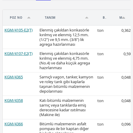
POZ NO
TANIM
BIRIM
MIKTAR
KGM/4105-E2(T)
Elenmiş çakıldan konkasörle
ton
0,362
2026-Mart
kırılmış ve elenmiş 12,5 mm.
(1/2") ve 9,5 mm. (3/8") lik
agrega hazırlanması
KGM/4107-E2(T)
Elenmiş çakıldan konkasörle
ton
0,59
kırılmış ve elenmiş 4,75 mm.
(No.4) ve daha küçük agrega
hazırlanması
Ücretli
KGM/4365
Sarnıçlı vagon, tanker, kamyon
ton
0,048
ve roley tank gibi kaplarla
taşınan bitümlü malzemenin
depolanması
KGM/4358
Ücretli
Katı bitümlü malzemenin
ton
0,048
sarnıç veya tanklarda emiş
derecesine kadar ısıtılması
(Makine ile)
KGM/4366
Bitümlü malzemenin asfalt
ton
0,096
pompası ile bir kaptan diğer