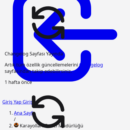
Changelog Sayfası Yayında
Artık tüm özellik güncellemelerini
Changelog
sayfasından takip edebilirsiniz.
1 hafta önce
Giriş Yap
Giriş
Ana Sayfa
/
Karayolları Genel Müdürlüğü