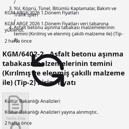
/
Yol, Köprü, Tünel, Bitümlü Kaplamalar, Bakım ve
KGM ARGE 2026 1.Dönem Fiyatları
Trafik İşleri
/
KGM ARGE 2026 1.Dönem Fiyatları veri tabanına
Asfalt betonu aşınma tabakası malzemelerinin
yüklendi.
temini (Kırılmış ve elenmiş çakıllı malzeme ile) (Tip-
2)
2 hafta önce
KGM/6402-2 - Asfalt betonu aşınma
tabakası malzemelerinin temini
(Kırılmış ve elenmiş çakıllı malzeme
ile) (Tip-2) birim fiyatı
Kültür Bakanlığı Analizleri
Kültür Bakanlığı Analizleri yayına alınmıştır..
Teklife Ekle
2 hafta önce