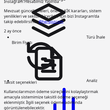
Instagram Hesabımız Yayında
Mevzuat güncellemeleri, önemli KİK kararları, sistem
yenilikleri ve sektörel içerikler için bizi Instagram’da
takip edebilirsiniz:
@herpozcom
2 ay önce
Türü
İhale
Birim Fiyatı
Analiz
Taksit seçenekleri
Kullanıcılarımızın ödeme süreçlerini kolaylaştırmak
amacıyla sistemimize taksitli ödeme seçeneği
eklenmiştir. İlgili seçenek ödeme adımında
görüntülenebilecektir.