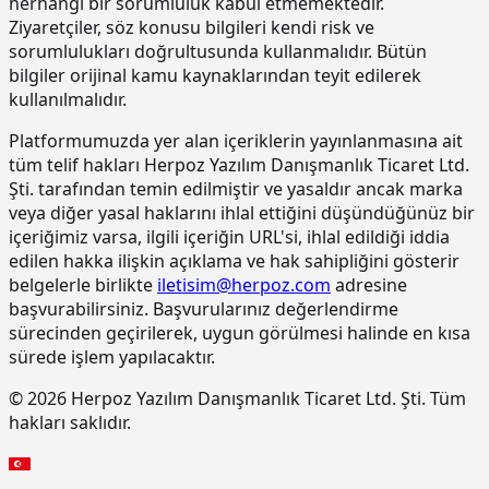
herhangi bir sorumluluk kabul etmemektedir.
bileşenli son kat kaplama
Ziyaretçiler, söz konusu bilgileri kendi risk ve
malzemesi ile kaplama yapılması
sorumlulukları doğrultusunda kullanmalıdır. Bütün
bilgiler orijinal kamu kaynaklarından teyit edilerek
15.220.1001
85 mm kalınlığında yatay delikli
m2
tuğla (190 x 85 x 190 mm) ile duvar
kullanılmalıdır.
yapılması
Platformumuzda yer alan içeriklerin yayınlanmasına ait
15.270.1009
Çimento esaslı tek bilesenli kristalize
m2
tüm telif hakları Herpoz Yazılım Danışmanlık Ticaret Ltd.
su yalıtım harcı ile 2 kat halinde
Şti. tarafından temin edilmiştir ve yasaldır ancak marka
toplam 1.5 mm kalınlıkta su yalıtımı
veya diğer yasal haklarını ihlal ettiğini düşündüğünüz bir
yapılması
içeriğimiz varsa, ilgili içeriğin URL'si, ihlal edildiği iddia
15.275.1102
200/250 kg kireç/çimento karışımı
m2
edilen hakka ilişkin açıklama ve hak sahipliğini gösterir
kaba ve ince harçla sıva yapılması (iç
belgelerle birlikte
iletisim@herpoz.com
adresine
cephe sıvası)
başvurabilirsiniz. Başvurularınız değerlendirme
15.275.1106
250 kg çimento dozlu harç ile kaba
m2
sürecinden geçirilerek, uygun görülmesi halinde en kısa
sıva yapılması
sürede işlem yapılacaktır.
15.275.1111
250/350 kg çimento dozlu kaba ve
m2
© 2026 Herpoz Yazılım Danışmanlık Ticaret Ltd. Şti. Tüm
ince harçla sıva yapılması (dış cephe
hakları saklıdır.
sıvası)
15.275.1112
200/250 kg kireç/çimento karışımı
m2
kaba ve ince harçla sıva yapılması (iç