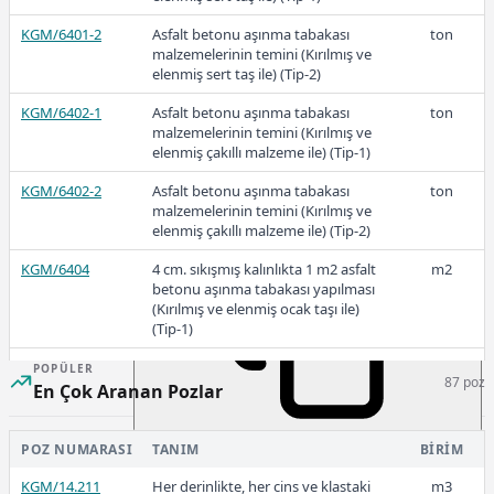
KGM/6401-2
Asfalt betonu aşınma tabakası
ton
71,47
malzemelerinin temini (Kırılmış ve
elenmiş sert taş ile) (Tip-2)
KGM/6402-1
Asfalt betonu aşınma tabakası
ton
2022-2
malzemelerinin temini (Kırılmış ve
elenmiş çakıllı malzeme ile) (Tip-1)
KGM/6402-2
Asfalt betonu aşınma tabakası
ton
malzemelerinin temini (Kırılmış ve
elenmiş çakıllı malzeme ile) (Tip-2)
50,89
KGM/6404
4 cm. sıkışmış kalınlıkta 1 m2 asfalt
m2
betonu aşınma tabakası yapılması
(Kırılmış ve elenmiş ocak taşı ile)
(Tip-1)
2022-1
KGM/6404-M
4 cm. sıkışmış kalınlıkta 1 m2 asfalt
m2
POPÜLER
87 poz
betonu aşınma tabakası yapılması
En Çok Aranan Pozlar
(Kırılmış ve elenmiş ocak taşı ve
modifiye bitüm ile) (Tip-1)
30,51
POZ NUMARASI
TANIM
BIRIM
KGM/6404/S
4 cm. sıkışmış kalınlıkta 1 m2 asfalt
m2
betonu aşınma tabakası yapılması
KGM/14.211
Her derinlikte, her cins ve klastaki
m3