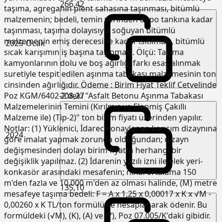
266,42
taşıma, agreganın plent sahasına taşınması, bitümlü
malzemenin; bedeli, temin yerinden depo tankına kadar
taşınması, taşıma dolayısıyla soğuyan bitümlü
malzemenin emiş derecesine kadar ısıtılması, bitümlü
2025-Ocak
sıcak karışımın iş başına taşınması. Ölçü: Taşıma
kamyonlarının dolu ve boş ağırlığı farkı esas alınmak
suretiyle tespit edilen aşınma tabakası malzemesinin ton
cinsinden ağırlığıdır. Ödeme : Birim Fiyat Teklif Cetvelinde
208,27
Poz KGM/6402-2'deki "Asfalt Betonu Aşınma Tabakası
Malzemelerinin Temini (Kırılmış ve Elenmiş Çakıllı
Malzeme ile) (Tip-2)" ton birim fiyatı üzerinden yapılır.
Notlar: (1) Yüklenici, İdarece onaylanan karışım dizaynına
2024
göre imalat yapmak zorunda olduğundan; dizayn
değişmesinden dolayı birim fiyatta herhangi bir
değişiklik yapılmaz. (2) İdarenin yazılı izni ile elek yeri-
konkasör arasındaki mesafenin; nihai ortalama 150
m'den fazla ve 10.000 m'den az olması halinde, (M) metre
135,10
mesafeye taşıma bedeli: F = A x 1,25 x 0,00017 x K x √M -
0,00260 x K TL/ton formülü ile hesaplanarak ödenir. Bu
formüldeki (√M), (K), (A) ve (Y), Poz 07.005/K'daki gibidir.