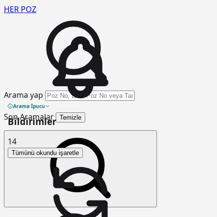
HER
POZ
Arama yap
Arama İpucu
Son Aramalar
Temizle
Bildirimler
14
Tümünü okundu işaretle