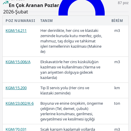
87 poz
En Çok Aranan Pozlar
V.0514/1
Kubbe Üzerinde Bulunan Moloz Ve
m3
2026-Şubat
Toprak Dolgunun Alınması
POZ NUMARASI
TANIM
BIRIM
V.0514/1A
Üstü Açılmış Çatı ve Döşeme Arası
m3
KGM/14.211
Moloz ve Pisliklerin (Kir, Toz, Toprak
Her derinlikte, her cins ve klastaki
m3
Katmanı) Temizlenmesi ve Atılması
zeminde kuruda kutu menfez, gido,
mahmuz, taş dolgu ve tahkimat
V.0515
Bahçe Toprağının Elenmesi , Serilip
m3
işleri temellerinin kazılması (Makine
Ücretli
Düzeltilmesi Ve Sıkıştırılması
ile)
V.0602/01
Çatı Arası Vb. Girilmesi Zor Olan
m3
KGM/15.006/A
Ekskavatörle her cins küskülüğün
m3
Yerlerde Askıya Alma Karkası
kazılması ve kullanılması (Yarma ve
Yapılması İşçiliği
yan ariyetten dolguya gidecek
Ücretli
kazılarda)
V.0602/1
Kemer, Kubbe, Tonoz, Tavan ve
m3
Benzeri İşlerde 13.50 Mt'ye kadar
KGM/15.200
Tip II servis yolu (Her cins ve
km
Askıya Alma Karkası Yapılması İşçiliği
klastaki zeminde)
KGM/23.002/K-6
Boyuna ve enine önçekim, öngerme
ton
çeliğinin (Tel, demet, çubuk)
2026-Ocak
yerlerine konulması, gerilmesi,
gevşetilmesi ve kesilmesi işçiliği
KGM/70.031
Sıcak karışım kaplamalı yollarda
m3