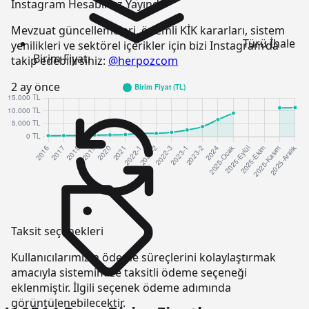
Instagram Hesabımız Yayında
Mevzuat güncellemeleri, önemli KİK kararları, sistem
Türü
İhale
yenilikleri ve sektörel içerikler için bizi Instagram’da
Birim Fiyatı
takip edebilirsiniz:
@herpozcom
2 ay önce
Taksit seçenekleri
Kullanıcılarımızın ödeme süreçlerini kolaylaştırmak
amacıyla sistemimize taksitli ödeme seçeneği
eklenmiştir. İlgili seçenek ödeme adımında
görüntülenebilecektir.