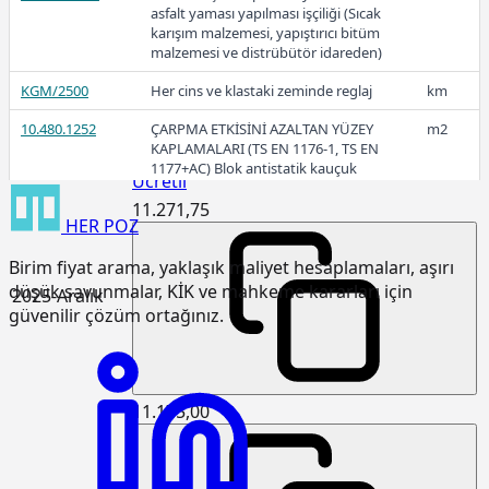
asfalt yaması yapılması işçiliği (Sıcak
karışım malzemesi, yapıştırıcı bitüm
malzemesi ve distrübütör idareden)
Ücretli
KGM/2500
Her cins ve klastaki zeminde reglaj
km
10.480.1252
ÇARPMA ETKİSİNİ AZALTAN YÜZEY
m2
KAPLAMALARI (TS EN 1176-1, TS EN
1177+AC) Blok antistatik kauçuk
Ücretli
zemin kaplaması 3cm kalınlıkta
11.271,75
HER
POZ
15.120.1007
Makine ile patlayıcı madde
m3
kullanmadan sert kaya kazılması
Birim fiyat arama, yaklaşık maliyet hesaplamaları, aşırı
(Serbest kazı)
düşük savunmalar, KİK ve mahkeme kararları için
2025-Aralık
15.120.1101
Makine ile her derinlik ve her
m3
güvenilir çözüm ortağınız.
genişlikte yumuşak ve sert toprak
kazılması (Derin kazı)
15.120.1102
Makine ile her derinlik ve her
m3
genişlikte yumuşak ve sert
11.175,00
küskülük kazılması (Derin kazı)
15.120.1107
Makine ile patlayıcı madde
m3
kullanmadan her derinlik ve her