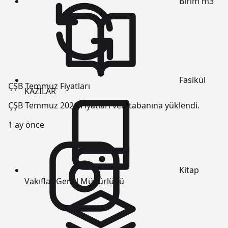
Birim
m3
Fasikül
ÇŞB Temmuz Fiyatları
KAZILAR
ÇŞB Temmuz 2026 Fiyatları veri tabanına yüklendi.
1 ay önce
Kitap
Vakıflar Genel Müdürlüğü