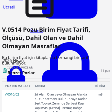
Ücretli
V.0514 Pozu Birim Fiyat Tarifi,
Ücretli
Ölçüsü, Dahil Olan ve Dahil
Olmayan Masraflar
Bu birim fiyat için kitaplarda herhangi bir tarif
2026-Nisan
bulunmuyor.
İLIŞKILI POZLAR
11 poz
Benzer Pozlar
POZ NUMARASI
TANIM
BIRIM
Ücretli
V.0510/02
Sit Alanı Olan veya Olmayan Alanda
m3
Kültür Katmanı Bulununcaya Kadar
Sert Toprak Zeminde Serbest Kazı
Yapılması (Drenaj, Tretuar, Bahçe