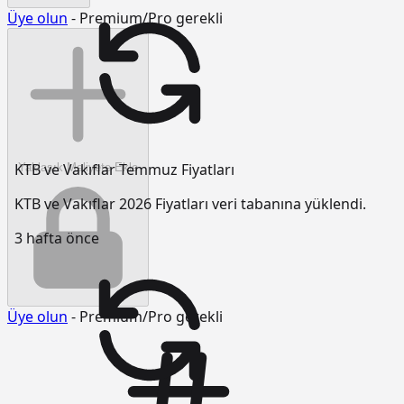
Üye olun
- Premium/Pro gerekli
KTB ve Vakıflar Temmuz Fiyatları
Yaklaşık Maliyete Ekle
KTB ve Vakıflar 2026 Fiyatları veri tabanına yüklendi.
3 hafta önce
Üye olun
- Premium/Pro gerekli