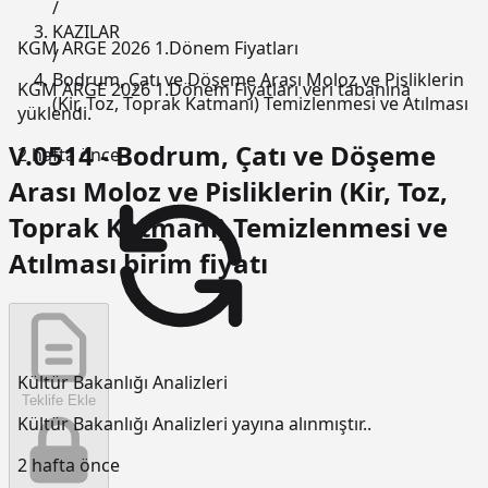
/
KAZILAR
KGM ARGE 2026 1.Dönem Fiyatları
/
Bodrum, Çatı ve Döşeme Arası Moloz ve Pisliklerin
KGM ARGE 2026 1.Dönem Fiyatları veri tabanına
(Kir, Toz, Toprak Katmanı) Temizlenmesi ve Atılması
yüklendi.
V.0514 - Bodrum, Çatı ve Döşeme
2 hafta önce
Arası Moloz ve Pisliklerin (Kir, Toz,
Toprak Katmanı) Temizlenmesi ve
Atılması birim fiyatı
Kültür Bakanlığı Analizleri
Teklife Ekle
Kültür Bakanlığı Analizleri yayına alınmıştır..
2 hafta önce