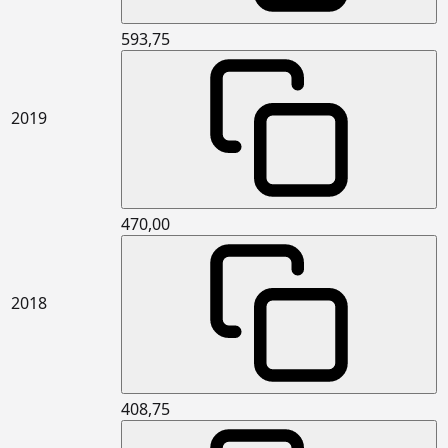
mukavemeti en az 7,5kPa (TR7,5)
taşyünü levhalar ile dış duvarlarda
593,75
dıştan ısı yalıtımı ve üzerine ısı
yalıtım sıvası yapılması (Mantolama)
15.341.3002
6 cm kalınlıkta yüzeye dik çekme
m2
2019
mukavemeti en az 7,5kPa (TR7,5)
taşyünü levhalar ile dış duvarlarda
dıştan ısı yalıtımı ve üzerine ısı
yalıtım sıvası yapılması (Mantolama)
15.365.1102
Çimento esaslı kendiliğinden
m2
470,00
yerleşen (self leveling) harç ile
ortalama 2 mm kalınlıkta zemin
tesviyesi yapılması ve üzerine PVC
esaslı spor zemin malzemeleri ile
kapalı spor zeminlerde döşeme
2018
kaplaması yapılması (P2)
15.380.1055
(25 x 33 cm) veya (25 x 40 cm) anma
m2
ebatlarında, her türlü desen ve
yüzey özelliğinde, I.kalite, renkli
seramik duvar karoları ile 3 mm
408,75
derz aralıklı duvar kaplaması
yapılması (karo yapıştırıcısı ile)