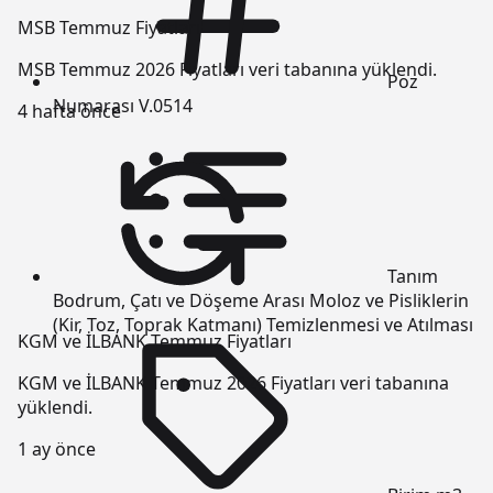
MSB Temmuz Fiyatları
MSB Temmuz 2026 Fiyatları veri tabanına yüklendi.
Poz
Numarası
V.0514
4 hafta önce
Tanım
Bodrum, Çatı ve Döşeme Arası Moloz ve Pisliklerin
(Kir, Toz, Toprak Katmanı) Temizlenmesi ve Atılması
KGM ve İLBANK Temmuz Fiyatları
KGM ve İLBANK Temmuz 2026 Fiyatları veri tabanına
yüklendi.
1 ay önce