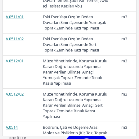
Duvarı Temeli, Şadırvan Temeli, Avlu
Ücretli
İçi Tesisat Kazıları vb.)
V.0511/01
Eski Eser Yapı Özgün Beden
m3
Duvarları Sınırı İçerisinde Yumuşak
Toprak Zeminde Kazı Yapılması
V.0511/02
Eski Eser Yapı Özgün Beden
m3
2026-Mart
Duvarları Sınırı İçerisinde Sert
Toprak Zeminde Kazı Yapılması
V.0512/01
Müze Yönetiminde, Koruma Kurulu
m3
Kararı Doğrultusunda Yapımına
Karar Verilen Bilimsel Amaçlı
Yumuşak Toprak Zeminde İtinalı
Kazısı Yapılması
Ücretli
V.0512/02
Müze Yönetiminde, Koruma Kurulu
m3
Kararı Doğrultusunda Yapımına
Karar Verilen Bilimsel Amaçlı Sert
Toprak Zeminde İtinalı Kazısı
Ücretli
Yapılması
V.0514
Bodrum, Çatı ve Döşeme Arası
m3
Moloz ve Pisliklerin (Kir, Toz, Toprak
Katmanı) Temizlenmesi ve Atılması
POPÜLER