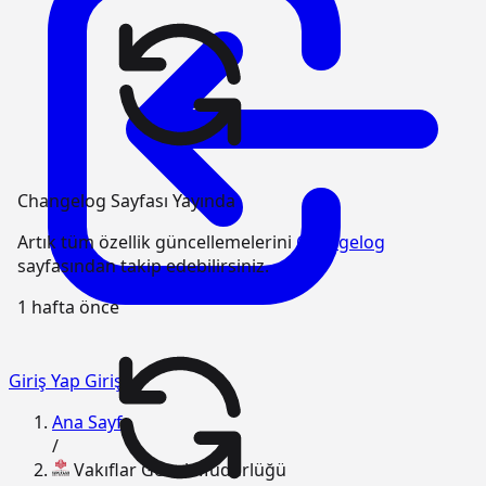
Changelog Sayfası Yayında
Artık tüm özellik güncellemelerini
Changelog
sayfasından takip edebilirsiniz.
1 hafta önce
Giriş Yap
Giriş
Ana Sayfa
/
Vakıflar Genel Müdürlüğü