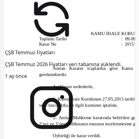
KAMU İHALE KURUL
Toplantı Tarihi
:
09.09
Karar No
:
2015/
ÇŞB Temmuz Fiyatları
ÇŞB Temmuz 2026 Fiyatları veri tabanına yüklendi.
Anılan Kararın icaplarına göre Kamu 
gerekmektedir.
1 ay önce
Açıklanan nedenlerle,
1-
Kamu İhale Kurulunun 27.05.2015 tarihli 
ve 3’üncü iddia ile ilgili kısmının iptaline,
2-
Anılan Mahkeme kararında belirtilen ger
2’nci ve 3’üncü iddiasının esasının incelenmesine g
Oybirliği ile karar verildi.