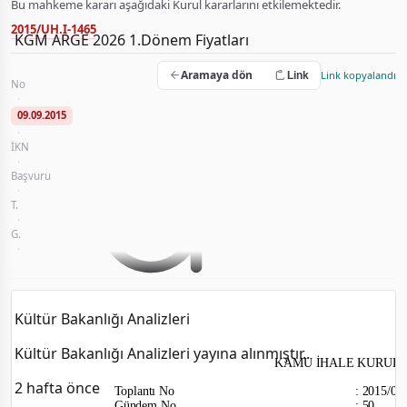
Bu mahkeme kararı aşağıdaki Kurul kararlarını etkilemektedir.
2015/UH.I-1465
KGM ARGE 2026 1.Dönem Fiyatları
TCDD 3. Bölge Müdürlüğü Yol Müdürlüğü Soma Savaştepe İstasyo
KGM ARGE 2026 1.Dönem Fiyatları veri tabanına
Aramaya dön
Link kopyalandı
Link
No
2015/MK-425
yüklendi.
·
09.09.2015
2 hafta önce
·
İKN
2014/178250
·
Başvuru
Mahkeme Kararı
·
T.
2015/53
·
G.
50
·
T.C. Devlet Demiryolları İşletmesi Genel Müdürlüğü 3. Bölge Malzeme Müdürlüğ
Kültür Bakanlığı Analizleri
Kültür Bakanlığı Analizleri yayına alınmıştır..
KAMU İHALE KURUL
2 hafta önce
Toplantı No
:
2015/0
Gündem No
:
50