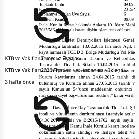
Toplantı Tarihi
:
09.09.2
Karar No
:
2015/M
Toplantıya Katılan Üye Sayısı
:
6
Gündem Konusu
:
09.09.20
Ankara 10. İdare Mahk
İhale
Kurulu
kararı hakkında
2015/MK-
425 sayılı karara ilişkin işlem tesis edilmesi.
T.C Devlet Demiryolları İşletmesi Gen
Müdürlüğü tarafından 13.02.2015 tarihinde Açık İh
kayıt numaralı TCDD 3. Bölge Müdürlüğü Yol Müdür
KTB ve Vakıflar Temmuz Fiyatları
Demiry
olu Üstyapısının Bakımı ve Rehabilitasyo
Taşımacılık Tic. Ltd. Şti.nin 10.04.2015 tarihind
KTB ve Vakıflar 2026 Fiyatları veri tabanına yüklendi.
14.04.2015 tarihli yazısı ile reddi üzerine, başvuru
Kurum kayıtlarına alınan 24.04.2015 tarihli di
3 hafta önce
bulunmuş ve Kurulca alınan 27.05.2015 tarihli ve
sayılı Kanun’un 54’üncü maddesinin onbirinci fı
itirazen şikayet başvurusunun reddine,
” karar verilmi
Davacı İnter
-
Ray Taşımacılık Tic. Ltd. Şti.
iptali ve yürütmenin durdurulması istemiyle açıla
04.08.2015
tarihli ve E:2015/1702 sayılı sayılı 
iddiasına ilişkin Kamu İhale Kurulu kararı incelendi
dokümanının satın alındığı ve ihaleye teklif ve
uyarınca ihalede istekli statüsünün kazanıldığı a