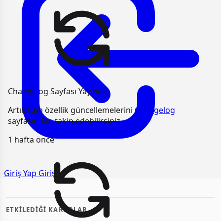
Changelog Sayfası Yayında
Artık tüm özellik güncellemelerini
Changelog
sayfasından takip edebilirsiniz.
1 hafta önce
Giriş Yap
Giriş
ETKILEDIĞI KARARLAR