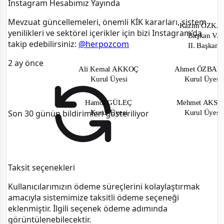
Instagram Hesabımız Yayında
Mevzuat güncellemeleri, önemli KİK kararları, sistem
Kazım ÖZK
yenilikleri ve sektörel içerikler için bizi Instagram’da
Başkan V.
takip edebilirsiniz:
@herpozcom
II. Başkan
2 ay önce
Ali Kemal
AKKOÇ
Ahmet ÖZBA
Kurul Üyesi
Kurul Üyes
Hamdi GÜLEÇ
Mehmet AKS
Son 30 günün bildirimleri gösteriliyor
Kurul Üyesi
Kurul Üyes
Taksit seçenekleri
Kullanıcılarımızın ödeme süreçlerini kolaylaştırmak
amacıyla sistemimize taksitli ödeme seçeneği
eklenmiştir. İlgili seçenek ödeme adımında
görüntülenebilecektir.