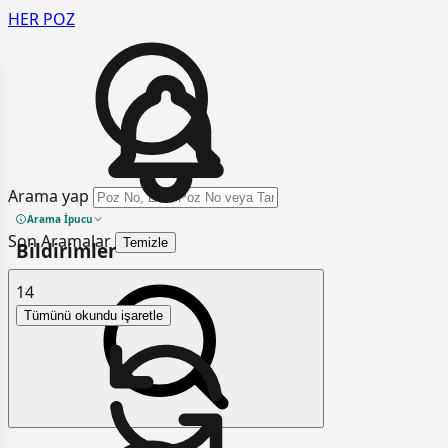
HER
POZ
Arama yap
Arama İpucu
Son Aramalar
Temizle
Bildirimler
14
Tümünü okundu işaretle