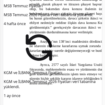
yönelik olarak şikayet ve itirazen şikayet başvu
MSB Temmuz Fiyatları
olup, bu bakımdan dava konusu ihalenin üze
bakılmaksızın davacı şirketin itirazen şikayet baş
MSB Temmuz 2026 Fiyatları veri tabanına yüklendi.
bu husus gözetilmeksizin, davacı şirketin ikinci 
ehliyet nedeniyle reddine ilişkin dava konusu Ku
4 hafta önce
görülmemiştir.”
gerekçesiyle davacının ikinci ve 
yürütmenin durdurulmasına karar verilmiştir.
Anayasa’nın 138’inci maddesinin dördüncü 
ile idarenin mahkem
e kararlarına uymak zorunda 
kararlarını hiçbir suretle değiştiremeyeceği ve bunla
hükme bağlanmıştır.
Ayrıca, 2577 sayılı İdari Yargılama Usulü
fıkrasında, mahkemelerin esasa ve yürütmenin durdu
KGM ve İLBANK Temmuz Fiyatları
göre idarenin gecikmeksizin işlem tesis etmeye v
sürenin hiçbir şekilde kararın idareye tebliğinden
KGM ve İLBANK Temmuz 2026 Fiyatları veri tabanına
altına alınmıştır.
yüklendi.
1 ay önce