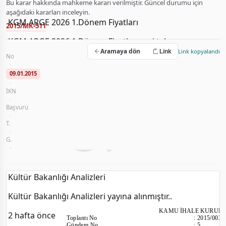
Bu karar hakkında mahkeme kararı verilmiştir. Güncel durumu için
aşağıdaki kararları inceleyin.
KGM ARGE 2026 1.Dönem Fiyatları
2015/MK-511
KGM ARGE 2026 1.Dönem Fiyatları veri tabanına
Buca Belediye Sınırlarında Yeralan Çöplerin Toplanması, Nakli, S
Aramaya dön
yüklendi.
Link kopyalandı
Link
No
2015/UH.I-72
·
2 hafta önce
09.01.2015
·
İKN
2014/122783
·
Başvuru
Akdeniz Tem. İlaç. Org. Tur. İnş. Bilg. Ltd. Şti-Bilginay Tem. Hizm. Yem.
·
T.
2015/003
·
G.
5
·
Buca Belediye Başkanlığı Temizlik İşleri Müdürlüğü
Kültür Bakanlığı Analizleri
Kültür Bakanlığı Analizleri yayına alınmıştır..
KAMU İHALE KURUL
2 hafta önce
Toplantı
No
:
2015/003
Gündem No
:
5