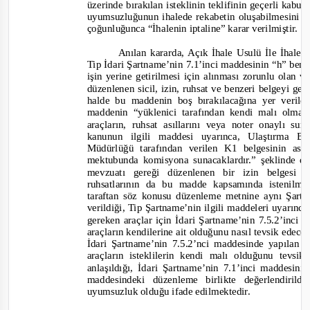
üzerinde bırakılan isteklinin teklifinin geçerli kab
uyumsuzluğunun ihalede rekabetin oluşabilmesini d
çoğunluğunca
“İhalenin iptaline”
karar verilmiştir.
Anılan kararda, Açık İhale Usulü İle İhal
Tip İdari Şartname’nin 7.1’inci maddesinin “h” bendi
işin yerine getirilmesi için alınması zorunlu olan v
düzenlenen sicil, izin, ruhsat ve benzeri belgeyi g
halde bu maddenin boş bırakılacağına yer verildiğ
maddenin
“yüklenici tarafından kendi malı olmas
araçların, ruhsat asıllarını veya noter onaylı su
kanunun ilgili maddesi uyarınca, Ulaştırma B
Müdürlüğü tarafından verilen K1 belgesinin aslı
mektubunda komisyona sunacaklardır.”
şeklinde d
mevzuatı gereği düzenlenen bir izin belgesi 
ruhsatlarının da bu madde kapsamında istenilm
taraftan söz konusu düzenleme metnine aynı Şart
verildiği, Tip Şartname’nin ilgili maddeleri uyarınca
gereken araçlar için İdari Şartname’nin 7.5.2’inc
araçların kendilerine ait olduğunu nasıl tevsik edece
İdari Şartname’nin 7.5.2’nci maddesinde yapılan
araçların isteklilerin kendi malı olduğunu tevs
anlaşıldığı
,
İdari Şartname’nin 7.1’inci maddesini
maddesindeki düzenleme birlikte değerlendiri
uyumsuzluk olduğu ifade edilmektedir.