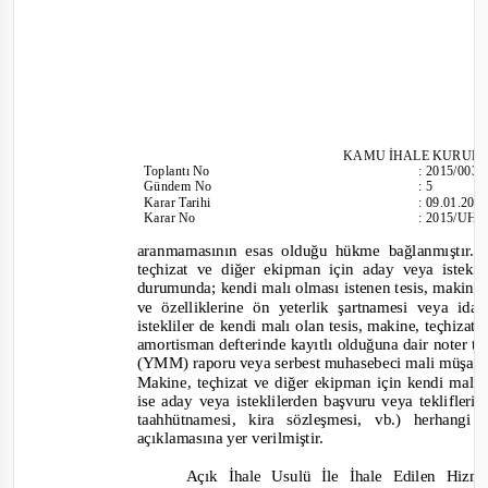
KAMU İHALE KURUL
Toplantı
No
:
2015/003
Gündem No
:
5
Karar Tarihi
:
09.01.201
Karar No
:
2015/UH.
ara
nmamasının esas olduğu hükme bağlanmıştır. İ
teçhizat ve diğer ekipman için aday veya istek
durumunda; kendi malı olması istenen tesis, makine,
ve
özelliklerine ön yeterlik şartnamesi veya id
istekliler de kendi malı olan tesis, makine, teçhiza
amortisman defterinde kayıtlı olduğuna dair noter t
(YMM) raporu veya serbest muhasebeci mali müşavir
Makine, teçhizat ve diğer ekipman için kendi ma
ise aday veya isteklilerden başvuru veya teklifler
taahhütnamesi, kira sözleşmesi, vb.) herhang
açıklamasına yer verilmiştir.
Açık İhale Usulü İle İhale Edilen Hiz