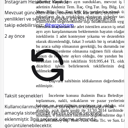
Instagram Hesabımız Yayında
şirketler olarak ayrı ayrı sundukları, mevcut iş 
adetinin Akdeniz Tem. İlaç. Org.Tur. İnş. Bilg. Ltd.
Yem. Bilg. İlaç. Taş. Ltd. Şti. tarafından olmak üzer
Mevzuat güncellemeleri, önemli KİK kararları, sistem
ruhsatların da iş ortaklığını oluşturan şirketler t
yenilikleri ve sektörel içerikler için bizi Instagram’da
tekliflerinin değerlendirme dışı bırakılmasının uyg
takip edebilirsiniz:
@herpozcom
istenilen araçlardan bir adet istenilen aracın iş orta
ayrı ayrı karşılanmasını beklemenin hayatın olağan 
2 ay önce
isteklilerin 1 adet konteyner yıkama ve dezenfekte 
olarak
düzenlendiği, fakat 3 ortaklı bir iş ortaklığın
bu araca sahip olmasının gerektiği, bu durumda ise t
yönünde düzenleme olmasına rağmen fiili olarak i
bunun da rekabete aykırı olduğu, öte yandan bu ih
bırakılan isteklinin teklifinin 918.995,44 TL ol
düzeltici işlem belirlenerek tekliflerinin d
edilmektedir.
Başvuru sahibinin iddialarının değerlendiri
edilmiştir.
Taksit seçenekleri
İnceleme konusu ihalenin Buca Belediye Ba
toplanması, nakli, sokakların ve pazar yerlerini
bakımı ve temizliğinin yapılması işi olduğu, sö
Kullanıcılarımızın ödeme süreçlerini kolaylaştırmak
alındığı, açık ihale usulü ile 31.10.2014 tarihinde g
amacıyla sistemimize taksitli ödeme seçeneği
sunduğu, 4 isteklinin teklifinin değerlendirme dışı bı
eklenmiştir. İlgili seçenek ödeme adımında
olan Necimbey İnş. Tem. Turz. Gıda Tic. ve San. Ltd. 
görüntülenebilecektir.