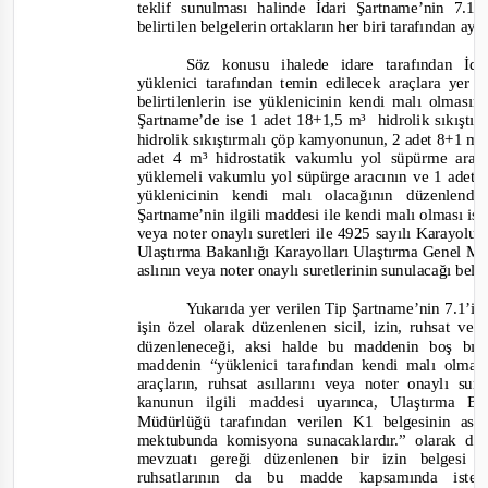
teklif sunulması halinde İdari Şartname’nin 7.
belirtilen belgelerin ortaklar
ın her biri tarafından ayr
Söz konusu ihalede idare tarafından İd
yüklenici tarafından temin edilecek araçlara yer
belirtilenlerin ise y
üklenicinin kendi malı olmasını
Şartname’de ise 1 adet 18+1,5 m³
hidrolik sıkışt
hidrolik sıkıştırmalı çöp kamyonunun, 2 adet 8+1 m³
a
det 4 m³ hidrostatik vakumlu yol süpürme aracı
yüklemeli vakumlu yol süpürge aracının ve 1 adet 
yüklenicinin kendi malı olacağının düzenlen
Şartname’nin ilgili maddesi ile kendi malı olması ist
veya noter onaylı suretleri ile 4925 sayılı Karayol
Ulaştırma Bakanlığı Karayolları Ulaştırma Genel Mü
aslının veya noter onaylı suretlerinin sunulacağı belir
Yukarıda yer verilen Tip Şartname’nin 7.1’i
işin özel olarak düzenlenen sicil, izin, ruhsat ve 
düzenleneceği, aksi halde bu maddenin boş bı
maddenin
“yüklenici tarafından kendi malı olmas
araçların, ruhsat asıllarını veya noter onaylı su
kanunun ilgili maddesi uyarınca, Ulaştırma B
Müdürlüğü tarafından verilen K1 belgesinin aslı
mektubunda komisyona sunacaklardır.”
olarak dü
mevzuatı gereği düzenlenen bir izin belgesi 
ruhsatlarının da bu madde kapsamında ist