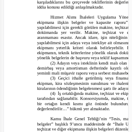
karşıladıklarını bu çerçevede tekliflerinin değerle
iddia konusu edildiği anlaşılmaktadır.
Hizmet Alımı İhaleleri Uygulama Yönet
ekipma
na ilişkin belgeler ve kapasite raporu” 
yapılabilmesi için gerekli görülen makine, teçhizat
dokümanda yer verilir. Makine, teçhizat ve 
ara
nmaması esastır. Ancak idare, işin niteliğinin 
yapılabilmesi için adaya veya istekliye ait olmasını
ekipmanı yeterlik kriteri olarak belirleyebilir
ekipmanın, teknik kriterlerine yönelik olarak dokü
yönelik belgelerin de başvuru veya teklif kapsamınd
(2) Adayın veya isteklinin kendi malı olan m
demirbaş veya amortisman defterinde kayıtlı old
yeminli mali müşavir raporu veya serbest muhasebeci 
(3) Geçici ithalle getirilmiş veya finan
ekipman, kira sözleşmesinin sunulması ve ihalenin
kiralarının ödendiğinin belgelenmesi şartı ile adayın 
(4) İş
ortaklığında makine, teçhizat ve ekip
tarafından sağlanabilir. Konsorsiyumda, makine, te
bir ortağın kendi kısmı göz önünde bulundurula
değerlendirilir…”
hükmü yer almaktadır.
Kamu İhale Genel Tebliği’nin “Tesis, mak
belgeler” başlıklı 9’uncu maddesinde de
“İhale Uy
teçhizat ve diğer ekipmana ilişkin belgeleri düzenl