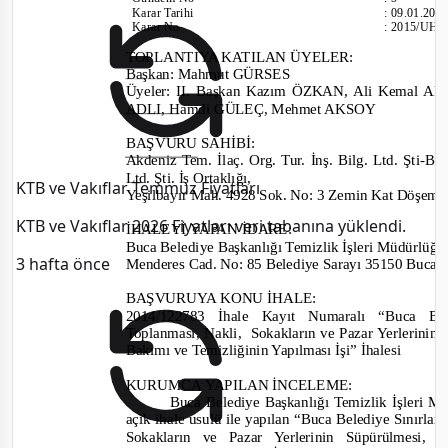
Karar Tarihi
:
09.01.201
Karar No
:
2015/UH.
TOPLANTIYA KATILAN ÜYELER:
Başkan: Mahmut GÜRSES
Üyeler: II. Başkan Kazım ÖZKAN, Ali Kemal
ADLI, Hamdi GÜLEÇ, Mehmet AKSOY
BAŞVURU SAHİBİ:
Akdeniz Tem. İlaç. Org. Tur. İnş. Bilg. Ltd. Şti
-Bil
Ltd. Şti. İş Ortaklığı,
KTB ve Vakıflar Temmuz Fiyatları
Yeşilbayır Mah. 4928 Sok. No: 3 Zemin Kat Döşe
KTB ve Vakıflar 2026 Fiyatları veri tabanına yüklendi.
İHALEYİ YAPAN İDARE:
Buca Belediye Başkanlığı Temizlik İşleri Müdürlüğ
3 hafta önce
Menderes Cad. No: 85 Belediye Sarayı 35150 Buc
BAŞVURUYA KONU İHALE:
2014/
122783 İhale Kayıt Numaralı “Buca Bel
Toplanması, Nakli,
Sokakların ve Pazar Yerlerinin
Bakımı ve Temizliğinin Yapılması İşi” İhalesi
KURUMCA YAPILAN İNCELEME:
Buca Belediye Başkanlığı Temizlik İşleri M
açık ihale usulü ile yapılan “Buca Belediye Sınırla
Sokakların ve Pazar Yerlerinin Süpürülmesi,