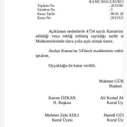
KAMU İHALE KURUL
Toplantı
No
:
2015/003
Gündem No
:
5
Karar Tarihi
:
09.01.201
Karar No
:
2015/UH.
Açıklanan nedenlerle 4734 sayılı Kanun'un 6
edildiği veya tebliğ edilmiş sayıldığı tarihi
Mahkemelerinde dava yolu açık olmak üzere,
Anılan Kanun'un 54'üncü maddesinin onbirinci
iptaline,
Oyçokluğu ile karar verildi.
Mahmut GÜR
Başkan
Kazım ÖZKAN
Ali Kemal A
II. Başkan
Kurul Üye
Mehmet Zeki ADLI
Hamdi GÜ
Kurul Üyesi
Kurul Üye