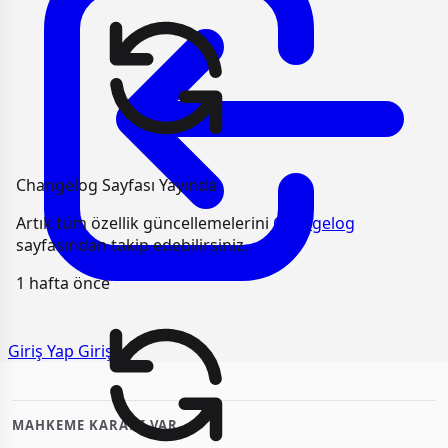
Changelog Sayfası Yayında
Artık tüm özellik güncellemelerini
Changelog
sayfasından takip edebilirsiniz.
1 hafta önce
Giriş Yap
Giriş
MAHKEME KARARI VAR