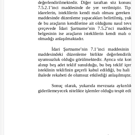
değerlendirilmektedir. Diğer taraftan söz konus
7.5.2.1’inci maddesinde de yer verilmiştir. Tip
idarelerin, isteklilerin kendi malı olması gereken 
maddesinde düzenleme yapacakları belirtilmiş, yuka
de bu araçların kendilerine ait olduğunu nasıl tevs
çerçevede İdari Şartname’nin 7.5.2’nci madde
belgesinin ise araçların isteklilerin kendi malı 
olmadığı anlaşılmaktadır.
İdari Şartname’nin 7.1’inci maddesinin 
maddesindeki düzenleme birlikte değerlendiri
uyumsuzluk olduğu görülmektedir. Ayrıca söz konu
alınıp beş adet teklif sunulduğu, bu beş teklif içer
isteklinin teklifinin geçerli kabul edildiği, bu h
ihalede rekabeti de
olumsuz etkilediği anlaşılmıştır.
Sonuç olarak, yukarıda mevzuata aykırılıkla
giderilemeyecek nitelikte işlemler olduğu tespit edil