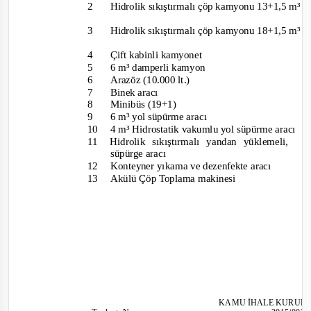
2
Hidrolik sıkıştırmalı çöp kamyonu 13+1,5 m³
3
Hidrolik sıkıştırmalı çöp kamyonu 18+1,5 m³
4
Çift kabinli kamyonet
5
6 m³ damperli kamyon
6
Arazöz (10.000 lt.)
7
Binek aracı
8
Minibüs (19+1)
9
6 m³ yol süpürme aracı
10
4 m³ Hidrostatik vakumlu yol süpürme aracı
11
Hidrolik sıkıştırmalı yandan yüklemeli,
V
süpürge aracı
12
Konteyner yıkama ve dezenfekte aracı
13
Akülü Çöp Toplama makinesi
KAMU İHALE KURUL