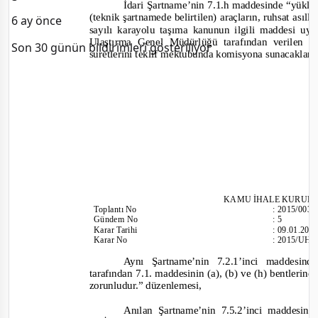
İdari Şartname’nin 7.1.h maddesinde
“yüklen
(teknik şartnamede belirtilen) araçların, ruhsat asıll
6 ay önce
sayılı karayolu taşıma kanunun ilgili maddesi uy
Ulaştırma Genel Müdürlüğü tarafından verilen 
Son 30 günün bildirimleri gösteriliyor
suretlerini teklif mektubunda komisyona sunacaklard
KAMU İHALE KURUL
Toplantı
No
:
2015/003
Gündem No
:
5
Karar Tarihi
:
09.01.201
Karar No
:
2015/UH.
Aynı Şartname’nin 7.2.1’inci maddesin
tarafından 7.1. maddesinin (a), (b) ve (h) bentlerind
zorunludur.”
düzenlemesi
,
Anılan Şartname’nin 7.5.2’inci maddesin