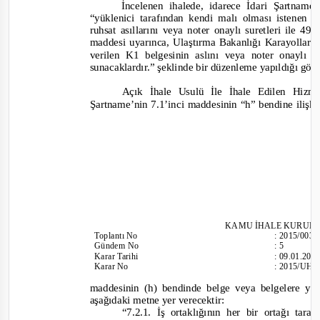
İncelenen ihalede, idarece İdari Şartnam
“
yüklenici
tarafından kendi malı olması istenen (
ruhsat asıllarını veya noter onaylı suretleri ile 4
maddesi uyarınca, Ulaştırma Bakanlığı Karayollar
verilen K1 belgesinin aslını veya noter onaylı 
sunacaklardır.”
şeklinde bir düzenleme yapıldığı gör
Açık İhale Usulü İle İhale Edilen Hiz
Şartname’nin 7.1’inci maddesinin “h” bendine ilişki
KAMU İHALE KURUL
Toplantı
No
:
2015/003
Gündem No
:
5
Karar Tarihi
:
09.01.201
Karar No
:
2015/UH.
maddesinin (h) bendinde belge veya belgelere y
aşağıdaki metne yer verecektir:
“7.2.1. İş ortaklığının her bir ortağı tar