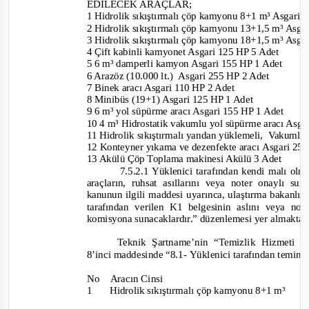
EDİLECEK ARAÇLAR;
1 Hidrolik sıkıştırmalı çöp kamyonu 8+1 m³ Asgari
2 Hidrolik sıkıştırmalı çöp kamyonu 13+1,5 m³ Asg
3 Hi
drolik sıkıştırmalı çöp kamyonu 18+1,5 m³ Asg
4 Çift kabinli kamyonet Asgari 125 HP 5 Adet
5 6 m³ damperli kamyon Asgari 155 HP 1 Adet
6 Arazöz (10.000 lt.)
Asgari 255 HP 2 Adet
7 Binek aracı Asgari 110 HP 2 Adet
8 Minibüs (19+1) Asgari 1
25 HP 1 Adet
9 6 m³ yol süpürme aracı Asgari 155 HP 1 Adet
10 4 m³ Hidrostatik vakumlu yol süpürme aracı Asg
11
Hidrolik sıkıştırmalı yandan yüklemeli,
Vakumlu 
12 Konteyner yıkama ve dezenfekte aracı
Asgari 25
13 Akülü Çöp Toplama makinesi Akülü 3 Adet
7.5.2.1 Yüklenici tarafından kendi malı olm
araçların, ruhsat asıllarını veya noter onaylı su
kanunun ilgili maddesi uyarınca, ulaştırma bakanlı
tarafından verilen K1 belgesinin aslını veya not
komisyona sunacaklardır.”
düzenlemesi yer almaktad
Teknik
Şartname’nin “Temizlik Hizmeti K
8’inci maddesinde
“8.1
-
Yüklenici tarafından temin 
No
Aracın Cinsi
1
Hidrolik sıkıştırmalı çöp kamyonu 8+1 m³