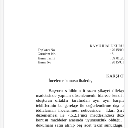
KAMU İHALE KURUL
Toplantı
No
:
2015/003
Gündem No
:
5
Karar Tarihi
:
09.01.201
Karar No
:
2015/UH.
KARŞI O
İncelem
e konusu ihalede,
Başvuru sahibinin itirazen şikayet dilekçes
maddesinde yapılan düzenlemenin idarece kendi mal
oluşturan ortaklar tarafından ayrı ayrı karşı
tekliflerinin bu gerekçe ile değerlendirme dışı b
iddialarının incelenmesi neticesinde,
İdari Şart
düzenlemesi ile 7.5.2.1’inci maddesindeki düzen
konusu maddeler arasında uyumsuzluk olduğu, a
dokümanı satın alınıp beş adet teklif sunulduğu, 