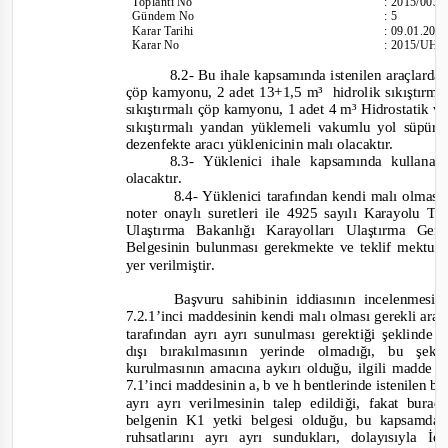
Toplantı
No
:
2015/003
Gündem No
:
5
Karar Tarihi
:
09.01.201
Karar No
:
2015/UH.
8.2-
Bu ihale kapsamında istenilen araçlarda
çöp kamyonu, 2 adet 13+1,5 m³
hidrolik sıkıştırm
sıkıştırmalı çöp kamyonu, 1 adet 4 m³ Hidrostatik 
sıkıştırmalı yandan yüklemeli vakumlu yol süpü
dezenfekte aracı yüklenicinin malı olacaktır.
8.3-
Yüklenici ihale kapsamında kullan
olacaktır.
8.4-
Yüklenici tarafından kendi malı olması 
noter onaylı suretleri ile 4925 sayılı Karayolu 
Ulaştırma Bakanlığı Karayolları Ulaştırma G
Belgesinin bulunması gerekmekte ve teklif mektub
yer verilmişti
r.
Başvuru sahibinin iddiasının incelenmesi
7.2.1’inci maddesinin kendi malı olması gerekli araçl
tarafından ayrı ayrı sunulması gerektiği şeklinde
dışı bırakılmasının yerinde olmadığı, bu şek
kurulmasının amacına aykırı olduğu, ilgili madde
7.1’inci maddesinin a, b ve h bentlerinde istenilen be
ayrı ayrı verilmesinin talep edildiği, fakat bur
belgenin K1 yetki belgesi olduğu, bu kapsamda 
ruhsatlarını ayrı ayrı sundukları, dolayısıyla İ