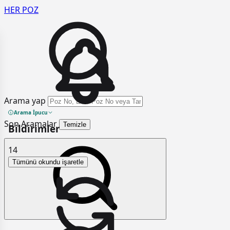
HER
POZ
Arama yap
Arama İpucu
Son Aramalar
Temizle
Bildirimler
14
Tümünü okundu işaretle