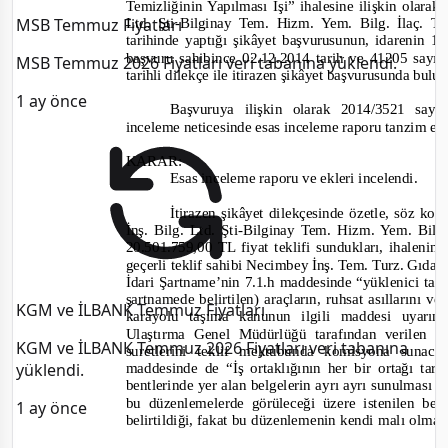
Temizliğinin Yapılması İşi” ihalesine ilişkin olara
MSB Temmuz Fiyatları
Ltd. Şti
-
Bilginay Tem. Hizm. Yem. Bilg. İlaç. Ta
tarihinde yaptığı şikâyet başvurusunun, idarenin 18
başvuru sahibince 02.12.2014 tarih ve 41205 sayı
MSB Temmuz 2026 Fiyatları veri tabanına yüklendi.
tarihli dilekçe ile itirazen şikâyet başvurusunda bul
1 ay önce
Başvuruya ilişkin olarak 2014/3521 say
inceleme neticesinde e
sas inceleme raporu tanzim ed
KARAR:
Esas inceleme raporu ve ekleri incelendi.
İtirazen şikâyet dilekçesinde özetle, söz k
İnş. Bilg. Ltd. Şti
-
Bilginay Tem. Hizm. Yem. Bilg. 
20.501.759,00 TL fiyat teklifi sundukları, ihalenin
geçerli teklif sahibi Necimbey İnş. Tem. Turz. Gıda T
İdari Şartname’nin 7.1.h maddesinde
“yüklenici tar
şartnamede belirtilen) araçların, ruhsat asıllarını ve
KGM ve İLBANK Temmuz Fiyatları
karayolu taşıma kanunun ilgili maddesi uyarınc
Ulaştırma Genel Müdürlüğü tarafından verilen 
KGM ve İLBANK Temmuz 2026 Fiyatları veri tabanına
suretlerini teklif mektubunda komisyona sunacak
yüklendi.
maddesinde de
“İş ortaklığının her bir ortağı ta
bentlerinde yer alan belgelerin ayrı ayrı sunulması 
bu düzenlemelerde görüleceği üzere istenilen bel
1 ay önce
belirtildiği, fakat bu düzenlemenin kendi malı olması