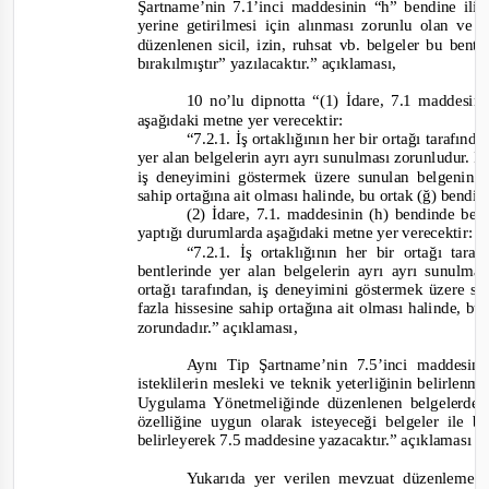
Şartname’nin 7.1’inci maddesinin “h” bendine iliş
yerine getirilmesi için alınması zorunlu olan ve 
düzenlenen sicil, izin, ruhsat vb. belgeler bu ben
bırakılmıştır” yazılacaktır.”
açıklaması,
10 no’lu dipnotta
“(1) İdare, 7.1 maddesin
aşağıdaki metne yer verecektir:
“7.2.1. İş ortaklığının her bir ortağı tarafın
yer alan belgelerin ayrı ayrı sunulması zorunludur. İş 
iş deneyimini göstermek üzere sunulan belgenin tü
sahip ortağına ait olması halinde, bu ortak (ğ) bend
(2) İdare, 7.1. maddesinin (h) bendinde be
yaptığı durumlarda aşağıdaki metne yer verecektir:
“7.2.1. İş ortaklığının her bir ortağı tar
bentlerinde yer alan belgelerin ayrı ayrı sunulmas
ortağı tarafından, iş deneyimini göstermek üzere su
fazla hissesine sahip ortağına ait olması halinde, 
zorundadır.”
açıklaması,
Aynı Tip Şartname’nin 7.5’inci maddesine
isteklilerin mesleki ve teknik yeterliğinin belirlenm
Uygulama Yönetmeliğinde düzenlenen belgelerden 
özelliğine uygun olarak isteyeceği belgeler ile b
belirleyerek 7.5 maddesine yazacaktır.”
açıklaması y
Yukarıda yer verilen mevzuat düzenlemeler