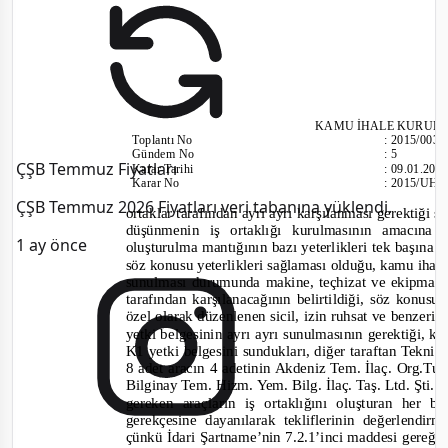
KAMU İHALE KURUL
Toplantı
No
:
2015/003
Gündem No
:
5
ÇŞB Temmuz Fiyatları
Karar Tarihi
:
09.01.201
Karar No
:
2015/UH.
ÇŞB Temmuz 2026 Fiyatları veri tabanına yüklendi.
ortaklar taraf
ından ayrı ayrı karşılanması gerektiği 
düşünmenin iş ortaklığı kurulmasının amacına 
1 ay önce
oluşturulma mantığının bazı yeterlikleri tek başına 
söz konusu yeterlikleri sağlaması olduğu, kamu ihale 
sunulması durumunda makine, teçhizat ve ekipmanı
tarafından karşılanacağının belirtildiği, söz konus
özel olarak düzenlenen sicil, izin ruhsat ve benzeri
yetki belgesinin ayrı ayrı sunulmasının gerektiği, ke
K1 yetki belgesini sundukları, diğer taraftan Tekni
8 adet aracın 4 adetinin Akdeniz Tem. İlaç. Org.Tur. 
Bilginay Tem. Hizm. Yem. Bilg. İlaç. Taş. Ltd. Şti. 
gereken a
raçların iş ortaklığını oluşturan her 
gerekçesine dayanılarak tekliflerinin değerlendir
çünkü İdari Şartname’nin 7.2.1’inci maddesi gereği i