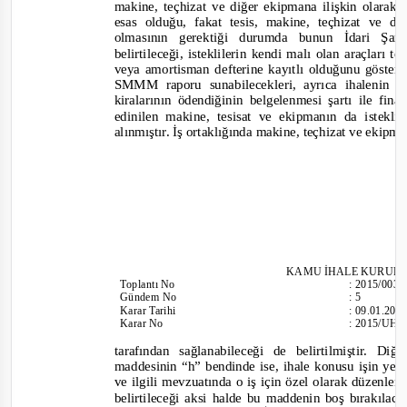
makine, t
eçhizat ve diğer ekipmana ilişkin olara
esas olduğu, fakat tesis, makine, teçhizat ve 
olmasının gerektiği durumda bunun İdari Şa
belirtilec
eği, isteklilerin kendi malı olan araçları 
veya amortisman defterine kayıtlı olduğunu göste
SMMM raporu sunabilecekleri, ayrıca ihalenin il
kiralarının ödendiğinin belgelenmesi şartı ile fin
edinilen makine, tesisat ve ekipmanın da istekl
alınmıştır. İş ortaklığında makine, teçhizat ve ekipm
KAMU İHALE KURUL
Toplantı
No
:
2015/003
Gündem No
:
5
Karar Tarihi
:
09.01.201
Karar No
:
2015/UH.
tarafından sağlanabileceği de belirtilmiştir. Di
maddesinin “h” bendinde ise, ihale konusu işin yeri
ve ilgili mevzuatında o iş için özel olarak düzenle
ne
belirtileceği aksi halde bu maddenin boş bırakılaca