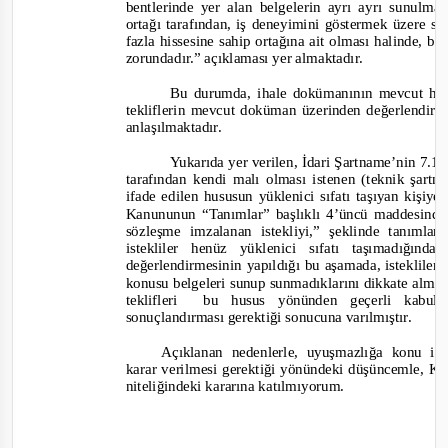
bentlerinde yer alan belgelerin ayrı ayrı sunulmas
ortağı tarafından, iş deneyimini göstermek üzere su
fazla hissesine s
ahip ortağına ait olması halinde, b
zorundadır.”
açıklaması yer almaktadır.
Bu durumda, ihale dokümanının mevcut hali
tekliflerin mevcut doküman üzerinden değerlendiri
anlaşılmaktadır.
Yukarıda yer verilen, İdari Şartname’nin 7.1
tarafından kendi malı olması istenen (teknik şartn
ifade edilen hususun yüklenici sıfatı taşıyan kişi
Kanununun “Tanımlar” başlıklı 4’üncü maddesind
sözleşme imzalanan istekliyi,”
şeklinde tanımland
istekliler henüz yüklenici sıfatı taşımadığınd
değerlendirmesinin yapıldığı bu aşamada, isteklileri
konusu belgeleri sunup sunmadıklarını dikkate alma
teklifleri
bu husus yönünden geçerli kabul
sonuçlandırması gerektiği sonucuna varılmıştır.
Açıklanan nedenlerle, uyuşmazlığa konu ih
karar verilmesi
gerektiği yönündeki düşüncemle, K
niteliğindeki kararına katılmıyorum.