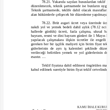
78.21. Yukarıda sayılan hususlardan teklif f
düzenlenecek, teknik şartnamede ise bunların uygul
Teknik şartnamede, teklife dahil olacak masraflar
alan hükümlerle çelişecek bir düzenleme yapılmayac
78.22. Brüt asgari ücret veya üzerinde üc
nakdi yol ve yemek bedeli dahil aylık (78.12 nci 
hallerde günlük) ücreti, fazla çalışma, ulusal b
bayram, resmi ve dini bayram günleri ile 1 Mayıs
yapılacak çalışmalara ilişkin ücretler ile engelli
gereken her bir işçilik maliyeti için birim fiyat tek
giderlerinin de ayrı iş kalemleri şeklinde düze
verileceği belirtilen yemek ve yol giderlerinin d
esastır. …
Teklif fiyatına dahil edilmesi öngörülen mal
kabul edilmek suretiyle birim fiyat teklif cetvelinde
KAMU İHALE KURUL