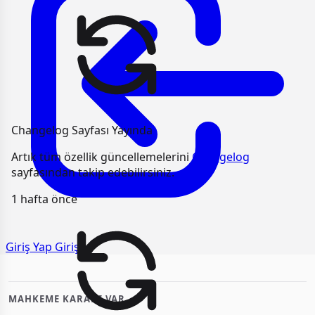
Changelog Sayfası Yayında
Artık tüm özellik güncellemelerini
Changelog
sayfasından takip edebilirsiniz.
1 hafta önce
Giriş Yap
Giriş
MAHKEME KARARI VAR