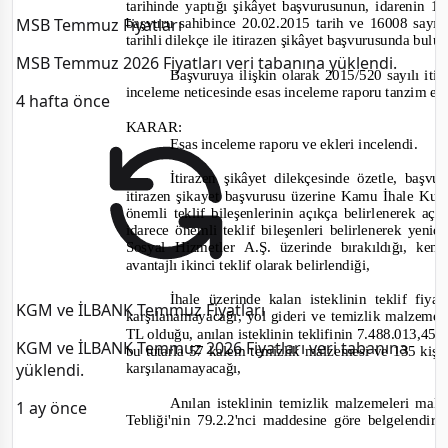
tarihinde yaptığı şikâ
yet
başvurusunun, i
darenin 1
MSB Temmuz Fiyatları
başvuru sahibin
ce 20.02.2015 tarih ve 16008
sayı 
tarihli dilekçe ile itirazen şikâyet başvurusunda bul
MSB Temmuz 2026 Fiyatları veri tabanına yüklendi.
Başvuruya ilişkin olarak
2015/520
sayılı
iti
inceleme neticesinde esas inceleme raporu tanzim ed
4 hafta önce
KARAR:
Esas inceleme raporu ve ekleri incelendi.
İtirazen şikâyet dilekçesinde özetle, baş
itirazen şikayet başvurusu üzerine Kamu İhale Kur
önemli teklif bileşenlerinin açıkça belirlenerek aç
idarece önemli teklif bileşenleri belirlenerek yen
Sosyal Hizmetler
A.Ş. üzerinde bırakıldığı, ken
avantajlı ikinci teklif olarak belirlendiği,
İhale üzerinde kalan isteklinin teklif fiya
KGM ve İLBANK Temmuz Fiyatları
karşılanamayacağı, yol gideri ve temizlik malzemele
TL olduğu, anılan isteklinin teklifinin 7.488.013,45
KGM ve İLBANK Temmuz 2026 Fiyatları veri tabanına
b
u tutarla 57 kalem temizlik malzemesi ve 135 kişin
yüklendi.
karşılanamayacağı,
Anılan isteklinin temizlik malzemeleri mal
1 ay önce
Tebliği'nin 79.2.2'nci maddesine göre belgelendir