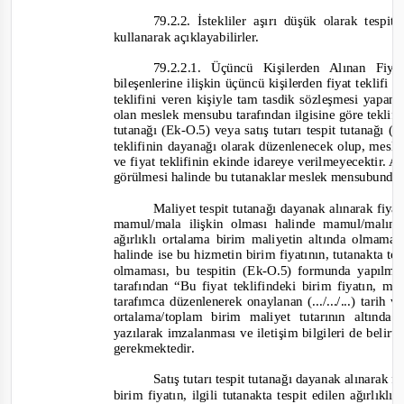
79.2.2. İstekliler aşırı düşük olarak tespi
kullanarak açıklayabilirler.
79.2.2.1. Üçüncü Kişilerden Alınan Fiya
bileşenlerine ilişkin üçüncü kişilerden fiyat teklifi
teklifini veren kişiyle tam tasdik sözleşmesi yapa
olan meslek mensubu tarafından ilgisine göre teklif
tutanağı (Ek
-O.5) vey
a satış tutarı tespit tutanağı (E
teklifinin dayanağı olarak düzenlenecek olup, mes
ve fiyat teklifinin ekinde idareye verilmeyecektir. 
görülmesi halinde bu tutanaklar meslek mensubundan
Maliyet tespit tutanağı dayanak alınarak fiyat 
mamul/mala ilişkin olması halinde mamul/malın b
ağırlıklı ortalama birim maliyetin altında olmamas
halinde ise bu hizmetin birim fiyatının, tutanakta te
olmaması, bu tespitin (Ek
-
O.5) formunda yapılması
tarafından “Bu fiyat teklifindeki birim fiyatın, m
tarafımca düzenlenerek onaylanan (.../.../...) tarih
ortalama/toplam birim maliyet tutarının altınd
yazılarak imzalanması ve iletişim bilgileri de beli
gerekmektedir.
Satış tutarı tespit tutanağı dayanak alınarak fi
birim fiyatın, ilgili tutanakta tespit edilen ağırlık