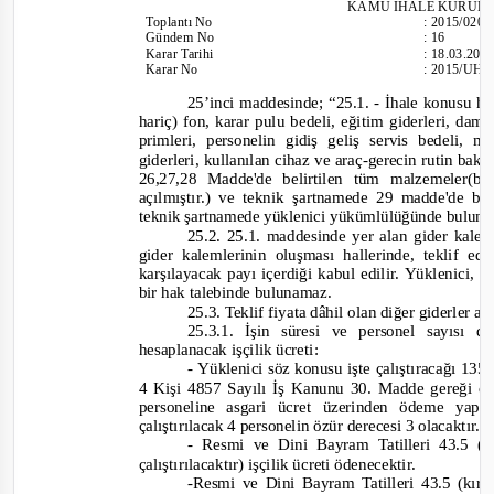
KAMU İHALE KURUL
Toplantı
No
:
2015/020
Gündem No
:
16
Karar Tarihi
:
18.03.201
Karar No
:
2015/UH.I
25’inci maddesi
nde;
“25.1.
-
İhale konusu hi
hariç) fon, karar pulu bedeli, eğitim giderleri, dam
primleri, personelin gidiş geliş servis bedeli,
gider
leri, kullanılan cihaz ve araç
-
gerecin rutin bakı
26,27,28 Madde'de belirtilen tüm malzemeler(bir
açılmıştır.) ve teknik şartnamede 29 madde'de bel
teknik şartnamede yüklenici yükümlülüğünde bulunan 
25.2. 25.1. maddesinde yer alan gider kale
gider kalemlerinin oluşması hallerinde, teklif ed
karşılayacak payı içerdiği kabul edilir. Yüklenici, b
bir hak talebinde bulunamaz.
25.3. Teklif fiyata dâhil olan diğer giderler aş
25.3.1. İşin süresi ve personel sayısı 
hesaplanacak işçilik ücreti:
-
Yüklenici söz konusu işte çalıştıracağı 13
4 Kişi 4857 Sayılı İş Kanunu 30. Madde gereği çal
personeline
asgari ücret üzerinden ödeme yapıl
çalıştırılacak 4 personelin özür derecesi 3 olacaktır.
-
Resmi ve Dini Bayram Tatilleri 43.5 (
çalıştırılacaktır) işçilik ücreti ödenecektir.
-Res
mi ve Dini Bayram Tatilleri 43.5 (kır