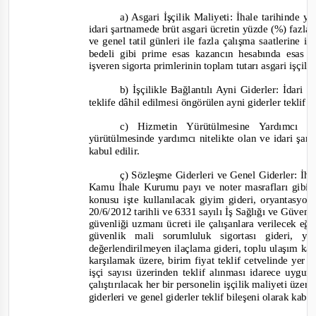
a) Asgari İşçilik Maliyeti: İhale tarihinde 
idari şartnamede brüt asgari ücretin yüzde (%) fazla
ve genel tatil günleri ile fazla çalışma saatlerine 
bedeli gibi prime esas kazancın hesabında esas al
işveren sigorta primlerinin toplam tutarı asgari işçili
b) İşçilikle Bağlantılı Ayni Giderler: İdari 
teklife dâhil edilmesi öngörülen ayni giderler teklif b
c
) Hizmetin Yürütülmesine Yardımcı 
yürütülmesinde yardımcı nitelikte olan ve idari şart
kabul edilir.
ç) Sözleşme Giderleri ve Genel Giderler: İh
Kamu İhale Kurumu payı ve noter masrafları gibi s
konusu işte kullanılacak giyim gideri, oryantasyo
20/6/2012 tarihli ve 6331 sayılı İş Sağlığı ve Güven
güvenliği uzmanı ücreti ile çalışanlara verilecek eğit
güvenlik mali sorumluluk sigortası gideri, 
değerlendirilmeyen ilaçlama gideri, toplu ulaşım kart
karşılamak üzere, birim fiyat teklif cetvelinde yer a
işçi sayısı üzerinden teklif alınması idarece uygu
çalıştırılacak her bir personelin işçilik maliyeti üz
giderleri ve genel giderler teklif bileşeni olarak kabul