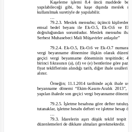
Kaşeleme işlemi 8.4 üncü maddede belir
yapılabileceği gibi, bu kaşe dışında meslek m
kullanılmak suretiyle de yapılabilir.
…
79.2.3. Meslek mensubu; üçüncü kişilerden a
emsal bedel beyanı ile Ek
-O.5, Ek-O.6 ve Ek-
doğruluğundan sorumludur. Meslek mensubu iba
Serbest Muhasebeci Mali Müşavirler anlaşılır”
79.2.4. Ek-O.5, Ek-O.6 ve Ek-
O.7 numaralı
vergi beyanname dönemine ilişkin olarak düzenl
geçici vergi beyanname döneminin tespitinde; 
birinci fıkrasının (a), (d) ve (e) bentlerine göre paza
fiyat tekliflerinin alındığı tarih, diğer ihale usulleri 
alınır.
Örneğin; 11.1.2014 tarihinde açık ihale us
beyanname dönemi “Ekim
-
Kasım
-
Aralık 2013”, 1
yapılan ihalede son geçici vergi beyanname dönemi 
79.2.5. İşletme hesabına göre defter tutuluy
tutanaklar, işletme hesabı defteri ve işletme hesap öz
…
79.3. İdarelerin aşırı düşük teklif tespit
düzenlemeleri de dikkate almaları gerekmektedir.