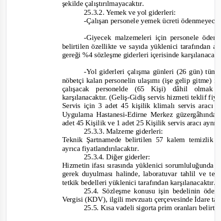
şekilde çalıştırılmayacaktır.
25.3.2. Yemek ve yol giderleri:
-
Çalışan personele yemek ücreti ödenmeyecek
-
Giyecek malzemeleri için personele öde
belirtilen özellikte ve sayıda yüklenici tarafından a
gereği %4 sözleşme giderleri içerisinde karşılanacakt
-
Yol giderleri çalışma günleri (26 gün) tüm
nöbetçi kalan personelin ulaşımı (işe gelip gitme)
çalışacak personelde (65 Kişi) dâhil olmak
karşılanacaktır. (Geliş
-
Gidiş servis hizmeti teklif fiya
Servis için 3 adet 45 kişilik klimalı servis aracı
Uygulama Hastanesi-
Edirne Merkez güzergâhında ç
adet 45 Kişilik ve 1 adet 25 Kişilik servis aracı aynı
25.3.3. Malzeme giderleri:
Teknik Şartnamede belirtilen 57 kalem temizlik
ayrıca fiyatlandırılacaktır.
25.3.4. Diğer giderler:
Hizmetin ifası sırasında yüklenici sorumluluğunda
gerek duyulması halinde, laboratuvar tahlil ve tes
tetkik bedelleri yüklenici tarafından karşılanacaktır.
25.4. Sözleşme konusu işin bedelinin öd
Vergisi (KDV),
ilgili mevzuatı çerçevesinde İdare ta
25.5. Kısa vadeli sigorta prim oranları belirti