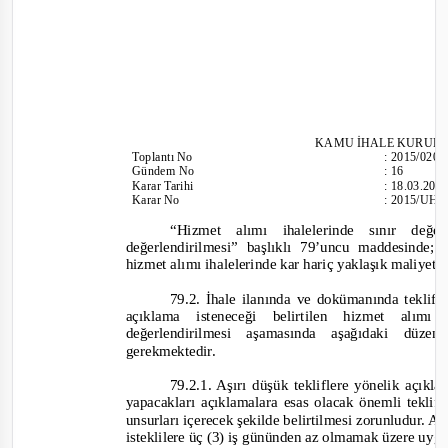
KAMU İHALE KURUL
Toplantı
No
:
2015/020
Gündem No
:
16
Karar Tarihi
:
18.03.201
Karar No
:
2015/UH.I
“Hizmet alımı ihalelerinde sınır değ
değerlendirilmesi” başlıklı 79’uncu maddesinde;
hizmet alımı ihalelerinde kar hariç yaklaşık maliyet t
79.2. İhale ilanında ve dokümanında teklifi 
açıklama isteneceği belirtilen hizmet alımı
değerlendirilmesi aşamasında aşağıdaki düz
gerekmektedir.
79.2.1. Aşırı düşük tekliflere yönelik açıklam
yapacakları açıklamalara esas olacak önemli teklif b
unsurları içerecek şekilde belirtilmesi zorunludur. A
isteklilere üç (3) iş gününden az olmamak üzere uygu