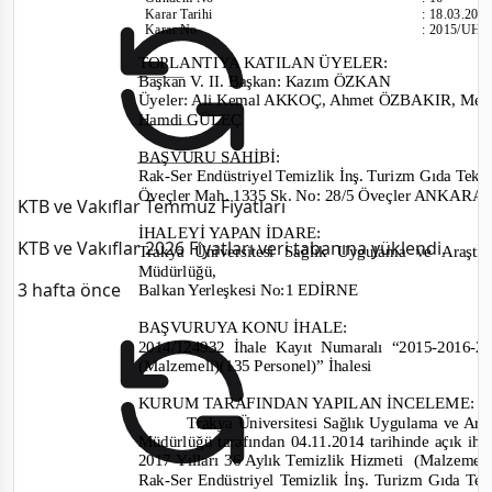
Karar Tarihi
:
18.03.201
Karar No
:
2015/UH.I
TOPLANTIYA KATILAN ÜYELER
:
Başkan V. II. Başkan
:
Kazım ÖZKAN
Üyeler: Ali Kemal AKKOÇ, Ahmet ÖZBAKIR, Me
Hamdi GÜLEÇ
BAŞVURU SAHİBİ
:
Rak-
Ser Endüstriyel Temizlik İnş. Turizm Gıda Teks. İt
Öveçler Mah. 1335 Sk. No: 28/5 Öveçler ANKARA
KTB ve Vakıflar Temmuz Fiyatları
İHALEYİ YAPAN İDARE
:
KTB ve Vakıflar 2026 Fiyatları veri tabanına yüklendi.
Trakya Üniversitesi Sağlık Uygulama ve Araşt
Müdürlüğü
,
3 hafta önce
Balkan Yerleşkesi
No:
1 EDİRNE
BAŞVURUYA KONU İHALE:
2014/124932
İhale Kayıt Numaralı “
2015-2016-
20
(Malzemeli)(135 Personel)
” İhalesi
KURUM TARAFINDAN YAPILAN İNCELEME:
Trakya Üniversitesi Sağlık Uygulama ve Ar
Müdürlüğü tarafından
04.11.2014 tarihinde
açık iha
2017 Yılları 36 Aylık Temizlik Hizmeti
(Malzemeli
Rak-
Ser Endüstriyel Temizlik İnş. Turizm Gıda Teks. 