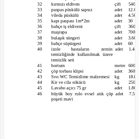
32
kırmızı eldiven
çift
540
33
paspas püskülü sapsız
adet 12
34
vileda püskülü
adet 4
35
kapı paspası 1m*2m
adet 
36
bahçe iş eldiveni
çift
360
37
maşrapa
adet 7
38
bulaşık süngeri
adet 3
39
bahçe süpürgesi
adet 
40
izole
hastaların
zemin
adet 1
temizliğinde kullanılmak üzere
temizlik seti
41
hortum
metre 60
42
çöp torbası klipsi
adet 36
43
Sıvı WC Temizlime malzemesi
kg
18.0
44
Kir ve c
ila sökücü
kg
250
45
Lavabo açıcı 75 gr
adet 1
46
büyük boy rulo evsel atık çöp
adet 7
poşeti mavi