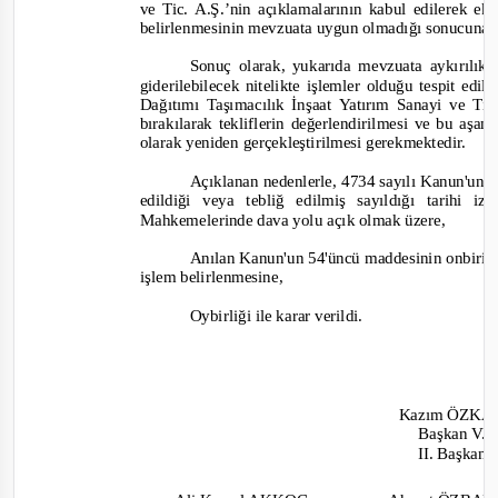
ve Tic. A.Ş.’nin açıklamalarının kabul edilerek ek
belirlenmesinin mevzuata uygun olmadığı sonucuna v
Sonuç olarak, yukarıda mevzuata aykırılıkla
giderilebilecek nitelikte işlemler olduğu tespit e
Dağıtımı Taşımacılık İnşaat Yatırım Sanayi ve Tic
bırakılarak tekliflerin değerlendirilmesi ve bu aş
olarak yeniden gerçekleştirilmesi gerekmektedir.
Açıklanan nedenlerle, 4734 sayılı Kanun'un 6
edildiği veya tebliğ edilmiş sayıldığı tarihi
Mahke
melerinde dava yolu açık olmak üzere,
Anılan Kanun'un 54'üncü maddesinin onbirinci
işlem belirlenmesine,
Oybirliği ile karar verildi.
Kazım ÖZK
Başkan V.
II. Başkan