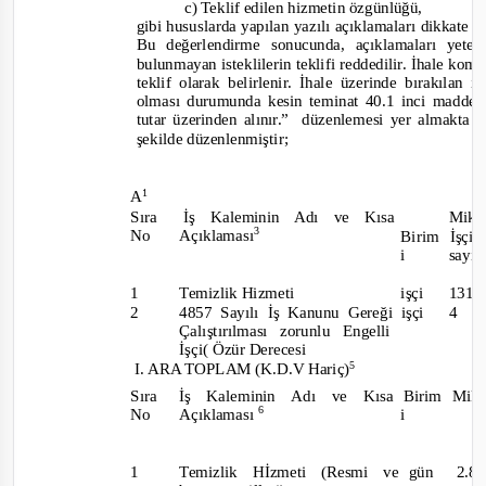
c) Teklif edilen hizmetin özgünlüğü,
gibi hususlarda yapılan yazılı açıklamaları dikkate al
Bu değerlendirme sonucunda, açıklamaları yete
bulunmayan isteklilerin teklifi reddedilir. İhale kom
teklif olarak belirlenir. İhale üzerinde bırakılan i
olması durumunda kesin teminat 40.1 inci madde
tutar üzerinden alınır.”
düzenlemesi yer almakta ol
şekilde düzenlenmiştir;
1
A
Sıra
İş Kaleminin Adı ve Kısa
Mikt
3
No
Açıklaması
Birim
İşçi
i
sayı
1
Temizlik Hizmeti
işçi
131
2
4857 Sayılı İş Kanunu Gereği işçi
4
Çalıştırılması zorunlu Engelli
İşçi( Özür Derecesi
5
I. ARA TOPLAM
(K.D.V Hariç)
Sıra İş
Kaleminin Adı ve Kısa
Birim
Mikt
6
No
Açıklaması
i
1
Temizlik Hİzmeti (Resmi ve
gün
2.8