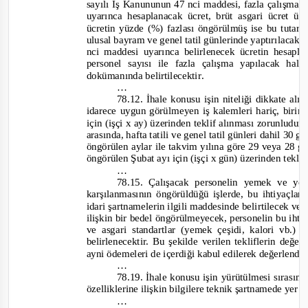
sayılı İş Kanununun 47 nci maddesi, fazla çalışmal
uyarınca hesaplanacak ücret, brüt asgari ücret ü
ücretin yüzde (%) fazlası öngörülmüş ise bu tutar
ulusal bayram ve genel tatil günlerinde yaptırılacak
nci maddesi uyarınca belirlenecek ücretin hesapl
personel sayısı ile fazla çalışma yapılacak hal
dokümanında belirtilecektir
.
…
78.12. İhale konusu işin niteliği dikkate alı
idarece uygun görülmeyen iş kalemleri hariç, birim 
için (işçi x ay) üzerinden teklif alınması zorunludur. 
arasında, hafta tatili ve genel tatil günleri dahil 30
öngörülen aylar ile takvim yılına göre 29 veya 28 g
öngörülen Şubat ayı için (işçi x gün) üzerinden teklif
…
78.15. Çalışacak personelin yemek ve yol 
karşılanmasının öngörüldüğü işlerde, bu ihtiyaçları
idari şartnamelerin ilgili maddesinde belirtilecek ve
ilişkin bir bedel öngörülmeyecek, personelin bu ihtiy
ve asgari standartlar (yemek çeşidi, kalori vb.)
belirlenecektir. Bu şekilde verilen tekliflerin değe
ayni ödemeleri de içerdiği kabul edilerek değerlendi
…
78.19. İhale konusu işin yürütülmesi sırasınd
özelliklerine ilişkin bilgilere teknik şartnamede yer v
…