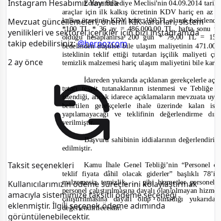
Instagram Hesabımız Yayında
Edirne Belediye Meclisi'nin 04.09.2014 tarih 
araçlar için ilk kalkış ücretinin KDV hariç en az 7
kalkış ücretinin KDV hariç 100 TL olarak belirlendi
Mevzuat güncellemeleri, önemli KİK kararları, sistem
*100 TL * 36 ay = 486.000,00 TL, hafta sonu v
yenilikleri ve sektörel içerikler için bizi Instagram’da
olduğu hesaplanırsa 200 gün * 75,00 TL = 15
takip edebilirsiniz:
@herpozcom
bedelinden düşülse bile ulaşım maliyetinin 471.00
isteklinin teklif ettiği tutardan işçilik maliyeti 
2 ay önce
tem
izlik malzemesi hariç ulaşım maliyetini bile kar
İdareden yukarıda açıklanan gerekçelerle açı
tutarı tespit tutanaklarının istenmesi ve Tebli
istendiği, ancak idarece açıklamaların mevzuata uyg
belirtilen gerekçelerle ihale üzerinde kalan i
yapılamayacağı ve teklifinin değerlendirme dış
verilm
iştir.
Başvuru sahibinin iddialarının değerlendiril
edilmiştir.
Taksit seçenekleri
Kamu İhale Genel Tebliği’nin “Personel ça
teklif fiyata dâhil olacak giderler” başlıklı 78’
malzemesiz temizlik, … gibi hizmetler personel ç
Kullanıcılarımızın ödeme süreçlerini kolaylaştırmak
personel çalıştırılmasına dayalı olan/olmayan hizmet
amacıyla sistemimize taksitli ödeme seçeneği
çalıştırılmasına dayalı olup olmadığı yukarı
eklenmiştir. İlgili seçenek ödeme adımında
değerlendirilecektir.
görüntülenebilecektir.
..