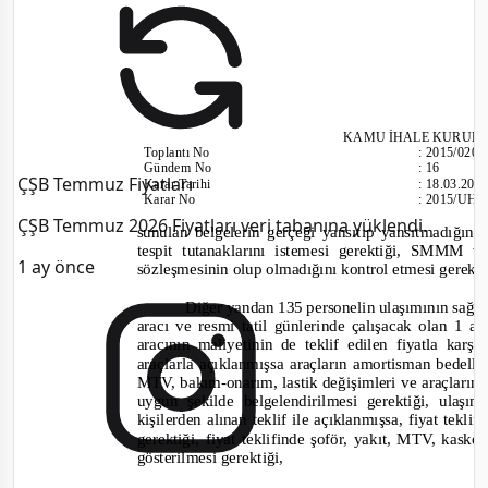
KAMU İHALE KURUL
Toplantı
No
:
2015/020
Gündem No
:
16
ÇŞB Temmuz Fiyatları
Karar Tarihi
:
18.03.201
Karar No
:
2015/UH.I
ÇŞB Temmuz 2026 Fiyatları veri tabanına yüklendi.
sunulan belgelerin gerçeği yansıtıp yansıtmadığının
tespit tutanaklarını istemesi gerektiği, SMMM
1 ay önce
sözleşmesinin olup olmadığını kontrol etmesi gerekt
Diğer yandan 135 personelin ulaşımının sağlan
aracı ve resmi tatil günlerinde çalışacak olan 1 a
aracının maliyetinin de teklif edilen fiyatla karşı
araçlarla açıklanmışsa araçların amortisman bedelleri,
MTV, bakım
-
onarım, lastik değişimleri ve araçların
uygun şekilde belgelendirilmesi gerektiği, ulaş
kişilerden alınan teklif ile açıklanmışsa, fiyat tekli
gerektiği, fiyat teklifinde şoför, yakıt, MTV, kask
gösterilmesi gerektiği,