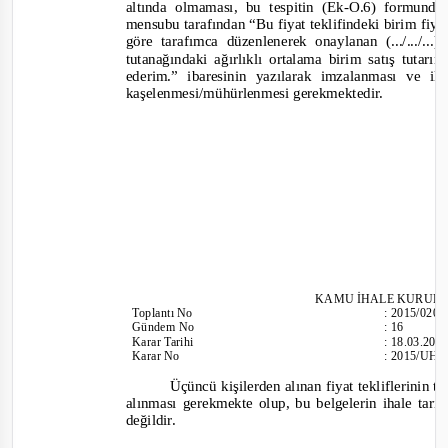
altında olmaması, bu tespitin (Ek
-
O.6) formunda 
mensubu tarafından “Bu fiyat teklifindeki birim fiya
göre tarafımca düzenlenerek onaylanan (.../.../...
tutanağındaki ağırlıklı ortalama birim satış tutar
ederim.” ibaresinin yazılarak imzalanması ve ile
kaşelenmesi/mühürlenmesi gerekmektedir.
KAMU İHALE KURUL
Toplantı
No
:
2015/020
Gündem No
:
16
Karar Tarihi
:
18.03.201
Karar No
:
2015/UH.I
Üçüncü kişilerden alınan fiyat tekliflerinin t
alınması gerekmekte olup, bu belgelerin ihale ta
değildir.