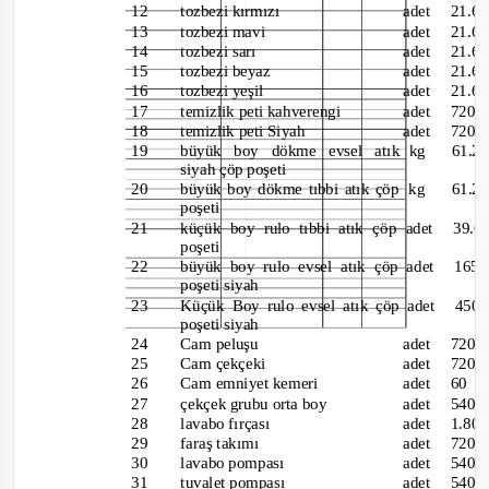
12
tozbezi kırmızı
adet 21
13
tozbezi mavi
adet 21
14
tozbezi sarı
adet 21
15
tozbezi beyaz
adet 21
16
tozbezi yeşil
adet 21
17
temizlik peti kahverengi
adet 7
18
temizlik peti Siyah
adet 7
19
büyük boy dökme evsel atık
kg
61.2
siyah çöp poşeti
20
büyük boy dökme tıbbi atık çöp
kg
61.2
poşeti
21
küçük boy rulo tıbbi atık çöp
adet 3
poşeti
22
büyük boy rulo evsel atık çöp
adet 16
poşeti siyah
23
Küçük Boy rulo evsel atık çöp
adet 4
poşeti siyah
24
Cam peluşu
adet 7
25
Cam çekçeki
adet 7
26
Cam emniyet kemeri
adet 
27
çekçek grubu orta boy
adet 5
28
lavabo fırçası
adet 1
29
faraş takımı
adet 7
30
la
vabo pompası
adet 5
31
tuvalet pompası
adet 5