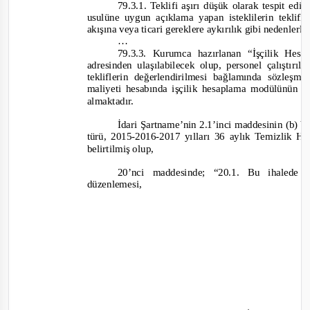
79.3.1. Teklifi aşırı düşük olarak tespit ed
usulüne uygun açıklama yapan isteklilerin teklifl
akışına veya ticari gereklere aykırılık gibi nedenlerl
…
79.3.3. Kurumca hazırlanan “İşçilik He
adresinden ulaşılabilecek olup, personel çalıştırı
tekliflerin değerlendirilmesi bağlamında sözleşm
maliyeti hesabında işçilik hesaplama modülünün k
almaktadır.
İdari Şartname’nin 2.1’inci maddesinin (b) 
türü, 2015
-2016-
2017 yılları 36 aylık Temizlik
Hi
belirtilmiş olup,
20’nci maddesinde;
“20.1. Bu ihalede i
düzenlemesi,