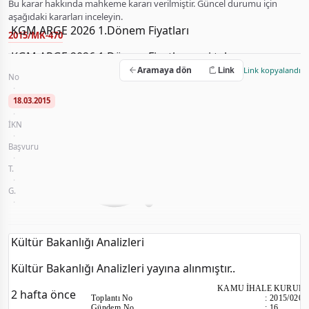
Bu karar hakkında mahkeme kararı verilmiştir. Güncel durumu için
aşağıdaki kararları inceleyin.
KGM ARGE 2026 1.Dönem Fiyatları
2015/MK-470
KGM ARGE 2026 1.Dönem Fiyatları veri tabanına
2015-2016-2017 Yılları 36 Aylık Temizlik Hizmeti (Malzemeli)(135
Aramaya dön
yüklendi.
Link kopyalandı
Link
No
2015/UH.III-833
·
2 hafta önce
18.03.2015
·
İKN
2014/124932
·
Başvuru
Rak-Ser Endüstriyel Temizlik İnş. Turizm Gıda Teks. İth. İhr. Tic. Ltd. 
·
T.
2015/020
·
G.
16
·
Trakya Üniversitesi Sağlık Uygulama ve Araştırma Hastanesi Döner Sermaye İş
Kültür Bakanlığı Analizleri
Kültür Bakanlığı Analizleri yayına alınmıştır..
KAMU İHALE KURUL
2 hafta önce
Toplantı
No
:
2015/020
Gündem No
:
16