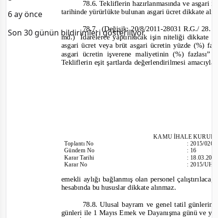
78.6. Tekliflerin hazırlanmasında ve asgari i
tarihinde yürürlükte bulunan asgari ücret dikkate alı
6 ay önce
78.7. (Değişik:
20/8/2011
-28031 R.G./ 28. m
Son 30 günün bildirimleri gösteriliyor
md.) İdarelerce
yaptırılacak işin niteliği dikkate a
asgari ücret veya brüt asgari ücretin yüzde (%) faz
asgari ücretin işverene maliyetinin (%) fazlası”
Tekliflerin eşit şartlarda değerlendirilmesi amacıyla,
KAMU İHALE KURUL
Toplantı
No
:
2015/020
Gündem No
:
16
Karar Tarihi
:
18.03.201
Karar No
:
2015/UH.I
emekli aylığı bağlanmış olan personel çalıştırılacağı
hesabında bu hususlar dikkate alınmaz.
78.8. Ulusal bayram ve genel tatil günleri
günleri ile 1 Mayıs Emek ve Dayanışma günü ve yılb