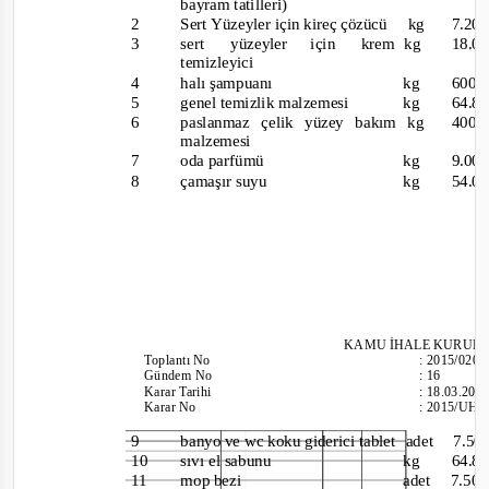
bayram tatilleri)
2
Sert Yüzeyler için kireç çözücü
kg
7.20
3
sert
yüzeyler
içi
n
krem kg
18.0
temizleyici
4
halı şampuanı
kg
600
5
genel temizlik malzemesi
kg
64.8
6
paslanmaz çelik yüzey bakım
kg
400
malzemesi
7
oda parfümü
kg
9.00
8
çamaşır suyu
kg
54.0
KAMU İHALE KURUL
Toplantı
No
:
2015/020
Gündem No
:
16
Karar Tarihi
:
18.03.201
Karar No
:
2015/UH.I
9
banyo ve wc koku giderici tablet
adet 7
10
sıvı el sabunu
kg
64.8
11
mop bezi
adet 7