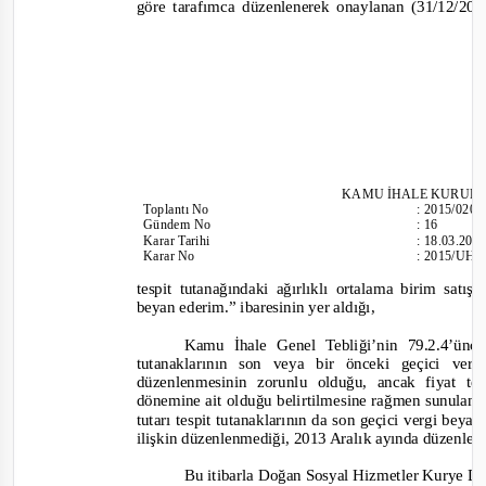
göre tarafımca düzenlenerek onaylanan (31/12/2013
KAMU İHALE KURUL
Toplantı
No
:
2015/020
Gündem No
:
16
Karar Tarihi
:
18.03.201
Karar No
:
2015/UH.I
tespit tutanağındaki ağırlıklı ortalama birim satı
beyan ederim.”
ibaresinin yer aldığı,
Kamu İhale Genel Tebliği’nin 79.2.4’üncü
tutanaklarının son veya bir önceki geçici ve
düzenlenmesinin zorunlu olduğu, ancak fiyat tekl
dönemine ait olduğu belirtilmesine rağmen sunulan he
tutarı tespit tutanaklarının da son geçici vergi bey
ilişkin düzenlenmediği, 2013 Aralık ayında düzenlend
Bu itibarla Doğan Sosyal Hizmetler Kurye Da