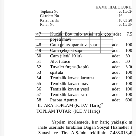
KAMU İHALE KURUL
Toplantı
No
:
2015/020
Gündem No
:
16
Karar Tarihi
:
18.03.201
Karar No
:
2015/UH.I
47
Küçük Boy rulo evsel atık çöp
adet 7
poşeti mavi
48
Cam peluş aparatı ve sapı
adet 1
49
Cam çekçeki sapı
adet 1
50
Cam jileti( 10'lu)
adet 
51
Jilet tutucu
adet 
52
Tuvalet fırçası(kaplı)
adet 3
53
spatula
adet 1
54
Temizlik kovası kırmızı
adet 1
55
Temizlik kovası mavi
adet 1
56
Temizlik kovası yeşil
adet 1
57
Temizlik kovası sarı
adet 1
58
Paspas Aparatı
adet 6
7
II. ARA
TOPLAM
(K.D.V. Hariç)
TOPLAM TUTAR
(K.D.V Hariç)
Yapılan incelemede, kar hariç yaklaşık ma
ihale üzerinde bırakılan Doğan Sosyal Hizmetler K
Sanayi ve Tic. A.Ş.’nin teklifinin 7.488.01