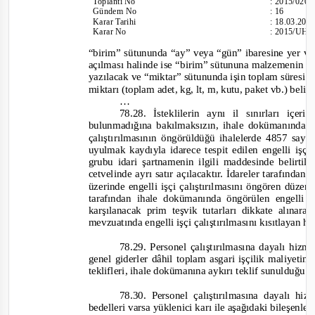
Toplantı
No
:
2015/020
Gündem No
:
16
Karar Tarihi
:
18.03.201
Karar No
:
2015/UH.I
“birim” sütununda “ay” veya “gün” ibaresine yer ver
açılması halinde ise “birim” sütununa malzemenin tür
yazılacak ve “miktar” sütununda işin toplam süresi
miktarı (toplam adet, kg, lt, m, kutu, paket vb.) belirt
…
78.28. İsteklilerin aynı il sınırları içe
bulunmadığına bakılmaksızın, ihale dokümanında a
çalıştırılmasının öngörüldüğü ihalelerde 4857 sayı
uyulmak kaydıyla idarece tespit edilen engelli işçi 
grubu idari şartnamenin ilgili maddesinde belirtile
cetvelinde ayrı satır açılacaktır. İdareler tarafında
üzerinde engelli işçi çalıştırılmasını öngören düz
tarafından ihale dokümanında öngörülen engelli 
karşılanacak prim teşvik tutarları dikkate alınarak 
mevzuatında engelli işçi çalıştırılmasını kısıtlayan h
78.29. Personel çalıştırılmasına dayalı hizm
genel giderler dâhil toplam asgari işçilik maliyetini
teklifleri, ihale dokümanına aykırı teklif sunulduğu g
78.30. Personel çalıştırılmasına dayalı hizm
bedelleri varsa yüklenici karı ile aşağıdaki bileşenle