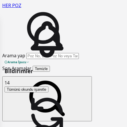
HER
POZ
Arama yap
Arama İpucu
Son Aramalar
Temizle
Bildirimler
14
Tümünü okundu işaretle