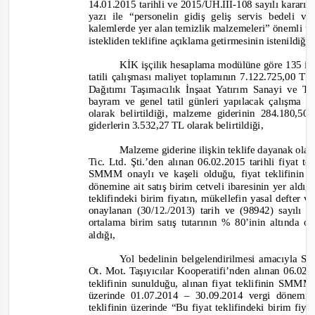
14.01.2015 tarihli ve 2015/UH.III-
108 sayılı kararı
yazı ile
“personelin gidiş geliş servis bedeli v
kalemlerde yer alan temizlik malzemeleri”
önemli tek
istekliden teklifine açıklama getirmesinin istenildiği
KİK işçilik hesaplama modülüne göre 135 işçi
tatili çalışması maliyet toplamının 7.122.725,00 
Dağıtımı Taşımacılık İnşaat Yatırım Sanayi ve T
bayram ve genel tatil günleri yapılacak çalışma dah
olarak belirtildiği, malzeme giderinin 284.180,5
giderlerin 3.532,27 TL olarak belirtildiği,
Malzeme giderine ilişkin teklife dayanak olar
Tic. Ltd. Şti.’den alınan 06.02.2015 tarihli fiyat te
SMMM onaylı ve kaşeli olduğu, fiyat teklifinin 
dönemine ait satış birim cetveli ibaresinin yer aldığı
teklifindeki birim fiyatın, mükellefin yasal defter 
onaylanan (30/12./2013) tarih ve (98942) sayılı sa
ortalama birim satış tutarının % 80’inin altında 
aldığı,
Yol bedelinin belgelendirilmesi amacıyla S
Ot. Mot. Taşıyıcılar Kooperatifi’nden alınan 06.02.2
teklifinin sunulduğu, alınan fiyat teklifinin SMMM 
üzerinde 01.07.2014 – 30.09.2014 vergi dönemin
teklifinin üzerinde “
Bu fiyat teklifindeki birim fiya