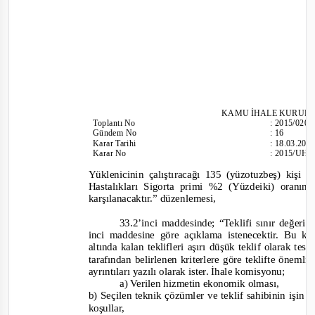
KAMU İHALE KURUL
Toplantı
No
:
2015/020
Gündem No
:
16
Karar Tarihi
:
18.03.201
Karar No
:
2015/UH.I
Yüklenicinin çalıştıracağı 135 (yüzotuzbeş) kişi
Hastalıkları Sigorta primi %2 (Yüzdeiki) oranın
karşılanacaktır.”
düzenlemesi,
33.2’inci maddesinde;
“Teklifi sınır değeri
inci maddesine göre açıklama istenecektir. Bu k
a
ltında kalan teklifleri aşırı düşük teklif olarak te
tarafından belirlenen kriterlere göre teklifte önemli 
ayrıntıları yazılı olarak ister. İhale komisyonu;
a) Verilen
hizmetin ekonomik olması,
b) Seçilen teknik çözümler ve teklif sahibinin işin 
koşullar,