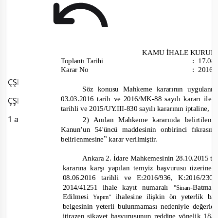
KAMU
İHALE
KURUL
Toplantı
:
17.08
Tarihi
Karar No
:
2016
ÇŞB Temmuz Fiyatları
Söz
kararının
uygulanm
konusu
Mahkeme
03.03.2016 tarih
-
88
kararı ile
“
ve
2016/MK
sayılı
ÇŞB Temmuz 2026 Fiyatları veri tabanına yüklendi.
tarihli
-830
iptaline,
sayılı
kararının
ve
2015/UY.III
1 ay önce
2) Anılan
Mahkeme
kararında
belirtilen
Kanun’un 54'üncü
maddesinin onbirinci
fıkrası
karar
”
belirlenmesine
verilmiştir.
Ankara
2. İdare
28.10.2015 ta
Mahkemesinin
kararına
yapılan
temyiz
üzerine
karşı
başvurusu
08.06.2016 tarihli
E:2016/936, K:2016/23
ve
2014/41251 ihale
-Batma
kayıt numaralı
"Sinan
Edilmesi
ön
ihalesine
ilişkin
yeterlik b
Yapım"
belgesinin
yeterli
bulunmaması
nedeniyle
değerle
18.0
itirazen
şikayet başvurusunun
yönelik
reddine