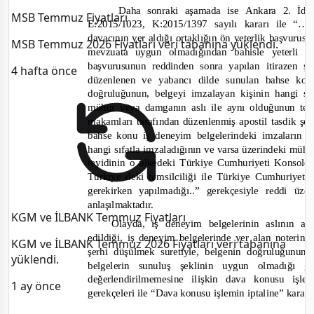
sonraki
Ankara
2. İd
Daha
aşamada
ise
MSB Temmuz Fiyatları
E:2015/1023, K:2015/1397
kararı ile
“
…s
sayılı
davacının
aldığı
ortaklığın
ön
yeterlik başvurus
yer
MSB Temmuz 2026 Fiyatları veri tabanına yüklendi.
olmadığından
b
mevzuata
uygun
bahisle
yeterli
yapılan
başvurusunun
sonra
itirazen
şi
reddinden
4 hafta önce
dilde
düzenlenen
yabancı
sunulan
bahse
ko
ve
doğruluğunun,
hangi sı
belgeyi
imzalayan
kişinin
damganın
ile
aynı
olduğunun tey
mühür
veya
aslı
tarafından
apostil
makamları
düzenlenmiş
tasdik
şer
d
bahse
konu
deneyim belgelerindeki
imzaların
iş
hangi sıfatla imzaladığının
üzerindeki
mühü
ve
varsa
teyidinin o
ülkedeki
Türkiye
Cumhuriyeti Konsolo
temsilciliği
ile
Türkiye
deki
Türkiye
Cumhuriyeti
yapılmadığı..”
üze
gerekçesiyle
gerekirken
reddi
anlaşılmaktadır.
KGM ve İLBANK Temmuz Fiyatları
Olayda,
aslının a
deneyim
belgelerinin
iş
edildiği,
alan
s
deneyim
belgelerinde
noterin
iş
yer
KGM ve İLBANK Temmuz 2026 Fiyatları veri tabanına
belgenin doğruluğunun
düşülmek
suretiyle,
şerhi
yüklendi.
olmadığı
belgelerin
sunuluş
şeklinin
uygun
g
değerlendirilmemesine
ilişkin dava
konusu işl
1 ay önce
gerekçeleri ile
“Dava
iptaline”
karar
konusu
işlemin