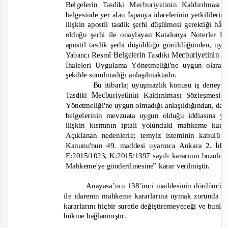
Belgelerin
Mecburiyetinin
Kaldırılması
Tasdiki
alan
yetkililerin
belgesinde
İspanya
yer
idarelerinin
apostil
hâl
ilişkin
tasdik
düşülmesi
gerektiği
şerhi
olduğu
ile
onaylayan
Bi
Katalonya
Noterler
şerhi
apostil
görüldüğünden,
tasdik
düşüldüğü
uyu
şerhi
Belgelerin
Mecburiyetinin
Resmî
Ka
Yabancı
Tasdiki
İhaleleri Uygulama
Yönetmeliği'ne
uygun
olara
sunulmadığı
şekilde
anlaşılmaktadır.
Bu itibarla;
uyuşmazlık konusu
deneyi
iş
Mecburiyetinin
Kaldırılması
Sözleşmesi’
Tasdiki
Yönetmeliği'ne
olmadığı anlaşıldığından,
uygun
dav
olduğu
iddiasına
belgelerinin
mevzuata
uygun
yö
iptali
yolundaki
ilişkin
kısmının
mahkeme
kara
Açıklanan
kabulü
nedenlerle;
temyiz
isteminin
Kanunu'nun 49.
Ankara
2.
maddesi uyarınca
İda
E:2015/1023, K:2015/1397
bozulma
sayılı
kararının
karar
”
Mahkeme'ye
gönderilmesine
verilmiştir.
138’inci
dördüncü f
Anayasa’nın
maddesinin
ile idarenin
kararlarına
uymak
zorunda o
mahkeme
kararlarını hiçbir
bunlar
suretle değiştiremeyeceği
ve
hükme
bağlanmıştır.