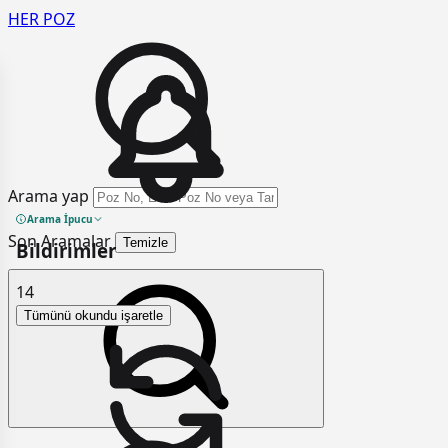
HER
POZ
Arama yap
Arama İpucu
Son Aramalar
Temizle
Bildirimler
14
Tümünü okundu işaretle