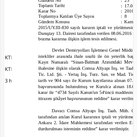
Gündem
:
25
No
Toplantı
:
17.08
Tarihi
Karar No
:
2016/
oplantıya Katılan
Sayısı
Üye
:
8
T
Gündem Konusu
:
Kam
-830
iptali
sayılı
kararın
yürütmesin
2015/UY.III
ve
13.
tarafından
08.06.2016 ta
Danıştay
verilen
Dairesi
bozma
kararına
ilişkin
işlem
edilmesi
.
tesis
Demiryolları
Müdürlü
Devlet
İşletmesi Genel
istekliler
ile ön yeterlik
arasında
ihale
usulü
başv
KTB ve Vakıflar Temmuz Fiyatları
Batman
Arasındaki
Mevc
Kayıt
Numaralı
“Sinan
-
ilişkin olarak
Altyapı İnş.
ihalesine
Comsa
ve
Taah.
KTB ve Vakıflar 2026 Fiyatları veri tabanına yüklendi.
Ltd. Şti.
İnş.
San.
Mad.
Turz.
ve
-
Tic.
Tic
Yertaş
3 hafta önce
tarih
904
ile Kurum kayıtlarına
alınan
07.0
ve
sayı
bulunulmuş
Kurulca
alınan
18.03
başvurusunda
ve
karar ile
“4734 Sayılı Kanun'un 54'üncü
maddesinin
karar
itirazen
şikâyet başvurusunun
verilmiş
reddine”
Altyapı İnş.
Müh.
Davacı
Comsa
Çe
Taah.
tarafından
anılan
Kurul kararının iptali
yürütmen
ve
Ankara
2. İdare
tarafından verilen E:
Mahkemesi
karar
isteminin
verilmiştir.
durdurulması
reddine”