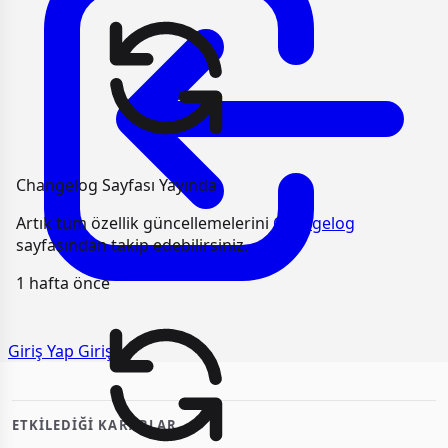
Changelog Sayfası Yayında
Artık tüm özellik güncellemelerini
Changelog
sayfasından takip edebilirsiniz.
1 hafta önce
Giriş Yap
Giriş
ETKILEDIĞI KARARLAR