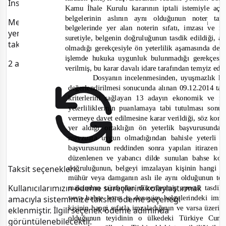
Instagram Hesabımız Yayında
İhale
iptali
açı
Kamu
Kurulu kararının
istemiyle
aslının aynı
olduğunun
tar
belgelerinin
noter
Mevzuat güncellemeleri, önemli KİK kararları, sistem
alan
sıfatı,
belgelerinde
noterin
imzası
m
yer
ve
yenilikleri ve sektörel içerikler için bizi Instagram’da
belgenin doğruluğunun
edildiği, a
tasdik
suretiyle,
takip edebilirsiniz:
@herpozcom
olmadığı
ön
yeterlilik aşamasında
değ
gerekçesiyle
bulunmadığı
işlemde
hukuka
uygunluk
gerekçesi
2 ay önce
bu
davalı
tarafından
verilmiş,
temyiz
edi
karar
idare
Dosyanın
incelenmesinden,
uyuşmazlık k
alınan 09.12.2014 tar
değerlendirilmesi
sonucunda
13
adayın
m
kriterlerini
sağlayan
ekonomik
ve
puanlamaya
tabi
tutulması
yeterliliklerinin
sonu
verildiği,
davet
edilmesine
konu
vermeye
karar
söz
aldığı
ortaklığın
ön
yeterlik başvurusunda
yer
olmadığından
b
mevzuata
uygun
bahisle
yeterli
yapılan
başvurusunun
sonra
itirazen
ş
reddinden
dild
e
düzenlenen
yabancı
sunulan
bahse
ko
ve
doğruluğunun,
hangi sı
belgeyi
imzalayan
kişinin
Taksit seçenekleri
damganın
ile
aynı
olduğunun tey
mühür
veya
aslı
Kullanıcılarımızın ödeme süreçlerini kolaylaştırmak
tarafından
apostil
makamları
düzenlenmiş
tasdi
veya bahse
konu
deneyim belgelerindeki
imza
iş
amacıyla sistemimize taksitli ödeme seçeneği
hangi sıfatla imzaladığının
kişinin
üzerin
ve
varsa
eklenmiştir. İlgili seçenek ödeme adımında
olduğunun teyidinin o
ülkedeki
Türkiye
Cumh
görüntülenebilecektir.