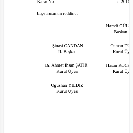
Karar No
:
2016
reddine,
başvurusunun
Hamdi
GÜLE
Başkan
Şinasi
Osman
CANDAN
DU
II.
Başkan
Kurul
Üye
Ahmet
İhsan
ŞATIR
Hasan KOC
Dr.
Kurul
Kurul
Üyesi
Üye
Oğuzhan
YILDIZ
Kurul
Üyesi