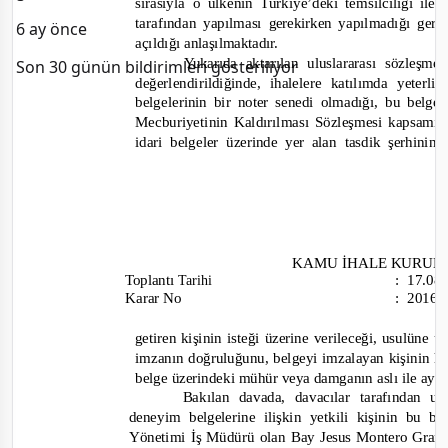
sırasıyla
ülkenin
temsilciliği
ile
o
Türkiye’deki
tarafından
yapılmadığı
yapılması
gere
gerekirken
6 ay önce
açıldığı
anlaşılmaktadır.
aktarılan
uluslararası
sözleşm
Yukarıda
Son 30 günün bildirimleri gösteriliyor
değerlendirildiğinde,
katılımda
yeterlil
ihalelere
olmadığı, bu
belgelerinin
bir
noter
senedi
belgel
Mecburiyetinin
Kaldırılması
Sözleşmesi
kapsamın
alan
idari
belgeler
üzerinde
tasdik
şerhinin,
yer
KAMU
İHALE
KURUL
Toplantı
:
17.08
Tarihi
Karar No
:
2016
kişinin
isteği
üzerine
verileceği, usulüne
u
getiren
doğruluğunu,
ha
imzanın
belgeyi
imzalayan
kişinin
damganın
ile
ayn
belge
üzerindeki
mühür
veya
aslı
Bakılan davada,
tarafından
davacılar
uy
yetkili
bu
deneyim
belgelerine
ilişkin
kişinin
be
Yönetimi
Müdürü
olan Bay
İş
Gran
Jesus
Montero