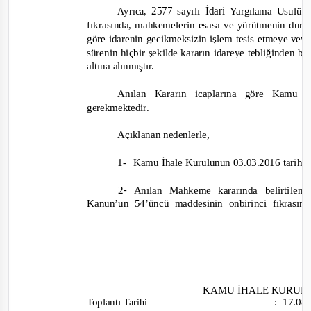
2577
İdari
sayılı
Usulü
Ayrıca,
Yargılama
fıkrasında, mahkemelerin
yürütmenin durdu
ve
esasa
göre idarenin
gecikmeksizin işlem
etmeye
vey
tesis
sürenin
hiçbir
kararın
idareye
tebliğinden
şekilde
ba
altına
alınmıştır.
Anılan
Kararın icaplarına göre
Kamu
gerekmektedir.
nedenlerle,
Açıklanan
1-
İhale Kurulunun 03.03.2016 tarihli
Kamu
Anılan
kararında belirtilen
2
-
Mahkeme
Kanun’un 54’üncü
onbirinci fıkrasın
maddesinin
KAMU
İHALE
KURUL
Toplantı
:
17.08
Tarihi