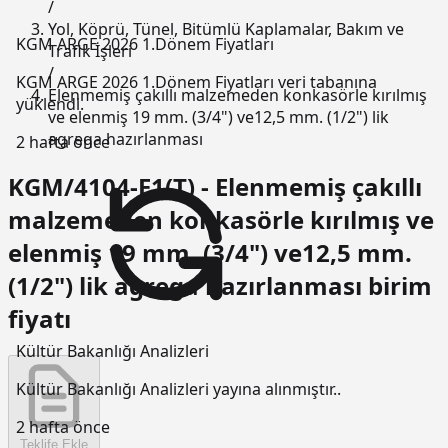
/
Yol, Köprü, Tünel, Bitümlü Kaplamalar, Bakım ve
KGM ARGE 2026 1.Dönem Fiyatları
Trafik İşleri
/
KGM ARGE 2026 1.Dönem Fiyatları veri tabanına
Elenmemiş çakıllı malzemeden konkasörle kırılmış
yüklendi.
ve elenmiş 19 mm. (3/4") ve12,5 mm. (1/2") lik
agrega hazırlanması
2 hafta önce
KGM/4104-E1(T) - Elenmemiş çakıllı
malzemeden konkasörle kırılmış ve
elenmiş 19 mm. (3/4") ve12,5 mm.
(1/2") lik agrega hazırlanması birim
fiyatı
Kültür Bakanlığı Analizleri
Kültür Bakanlığı Analizleri yayına alınmıştır..
2 hafta önce
Teklife Ekle