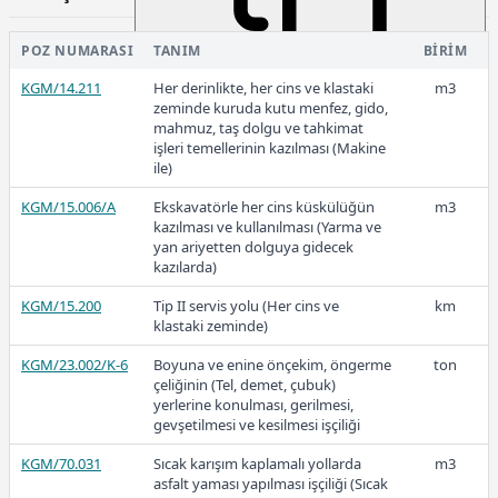
ve elenmiş 19 mm. (3/4") ve12,5
mm. (1/2") lik agrega hazırlanması
POZ NUMARASI
TANIM
BIRIM
KGM/4105
Ocak taşından konkasörle kırılmış
m3
ve elenmiş 12,5 mm. (1/2") ve 9,5
KGM/14.211
Her derinlikte, her cins ve klastaki
m3
mm. (3/8") lik agrega hazırlanması
13,96
zeminde kuruda kutu menfez, gido,
mahmuz, taş dolgu ve tahkimat
KGM/4105(T)
Ocak taşından konkasörle kırılmış
ton
işleri temellerinin kazılması (Makine
ve elenmiş 12,5 mm. (1/2") ve 9,5
ile)
mm. (3/8") lik agrega hazırlanması
2018
KGM/15.006/A
Ekskavatörle her cins küskülüğün
m3
KGM/4105-S
Sert taştan konkasörle kırılmış ve
m3
kazılması ve kullanılması (Yarma ve
elenmiş 12,5 mm. (1/2") ve 9,5 mm.
yan ariyetten dolguya gidecek
(3/8") lik agrega hazırlanması
kazılarda)
KGM/15.200
Tip II servis yolu (Her cins ve
km
12,38
klastaki zeminde)
KGM/23.002/K-6
Boyuna ve enine önçekim, öngerme
ton
çeliğinin (Tel, demet, çubuk)
2017
yerlerine konulması, gerilmesi,
gevşetilmesi ve kesilmesi işçiliği
KGM/70.031
Sıcak karışım kaplamalı yollarda
m3
asfalt yaması yapılması işçiliği (Sıcak