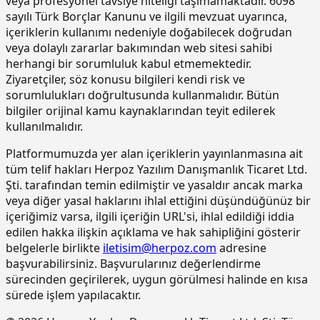
veya profesyonel tavsiye niteliği taşımamaktadır. 6098
betonda)
sayılı Türk Borçlar Kanunu ve ilgili mevzuat uyarınca,
içeriklerin kullanımı nedeniyle doğabilecek doğrudan
15.190.1017
Epoksi esaslı zemin kaplamalar üzeri
m2
veya dolaylı zararlar bakımından web sitesi sahibi
poliüretan esaslı, UV dayanımlı,
renkli, elastik, mat görünümlü, iki
herhangi bir sorumluluk kabul etmemektedir.
bileşenli son kat kaplama
Ziyaretçiler, söz konusu bilgileri kendi risk ve
malzemesi ile kaplama yapılması
sorumlulukları doğrultusunda kullanmalıdır. Bütün
bilgiler orijinal kamu kaynaklarından teyit edilerek
15.220.1001
85 mm kalınlığında yatay delikli
m2
tuğla (190 x 85 x 190 mm) ile duvar
kullanılmalıdır.
yapılması
Platformumuzda yer alan içeriklerin yayınlanmasına ait
15.270.1009
Çimento esaslı tek bilesenli kristalize
m2
tüm telif hakları Herpoz Yazılım Danışmanlık Ticaret Ltd.
su yalıtım harcı ile 2 kat halinde
Şti. tarafından temin edilmiştir ve yasaldır ancak marka
toplam 1.5 mm kalınlıkta su yalıtımı
veya diğer yasal haklarını ihlal ettiğini düşündüğünüz bir
yapılması
içeriğimiz varsa, ilgili içeriğin URL'si, ihlal edildiği iddia
15.275.1102
200/250 kg kireç/çimento karışımı
m2
edilen hakka ilişkin açıklama ve hak sahipliğini gösterir
kaba ve ince harçla sıva yapılması (iç
belgelerle birlikte
iletisim@herpoz.com
adresine
cephe sıvası)
başvurabilirsiniz. Başvurularınız değerlendirme
15.275.1106
250 kg çimento dozlu harç ile kaba
m2
sürecinden geçirilerek, uygun görülmesi halinde en kısa
sıva yapılması
sürede işlem yapılacaktır.
15.275.1111
250/350 kg çimento dozlu kaba ve
m2