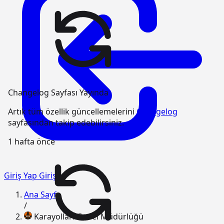
Changelog Sayfası Yayında
Artık tüm özellik güncellemelerini
Changelog
sayfasından takip edebilirsiniz.
1 hafta önce
Giriş Yap
Giriş
Ana Sayfa
/
Karayolları Genel Müdürlüğü