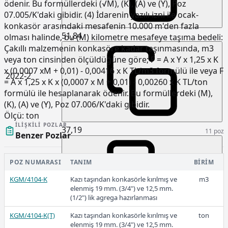
ödenir. Bu formüllerdeki (√M), (K), (A) ve (Y), Poz
07.005/K'daki gibidir. (4) İdarenin yazılı izni ile ocak-
konkasör arasındaki mesafenin 10.000 m'den fazla
51,84
olması halinde, bu (M) kilometre mesafeye taşıma bedeli:
Çakıllı malzemenin konkasöre kadar taşınmasında, m3
veya ton cinsinden ölçüldüğüne göre; F = A x Y x 1,25 x K
x (0,0007 xM + 0,01) - 0,00416 x K TL/m3 formülü ile veya F
2022-2
= A x 1,25 x K x (0,0007 x M + 0,01) - 0,00260 x K TL/ton
formülü ile hesaplanarak ödenir. Bu formüllerdeki (M),
(K), (A) ve (Y), Poz 07.006/K'daki gibidir.
Ölçü:
ton
İLIŞKILI POZLAR
37,19
11 poz
Benzer Pozlar
POZ NUMARASI
TANIM
BIRIM
2022-1
KGM/4104-K
Kazı taşından konkasörle kırılmış ve
m3
elenmiş 19 mm. (3/4") ve 12,5 mm.
(1/2") lik agrega hazırlanması
KGM/4104-K(T)
Kazı taşından konkasörle kırılmış ve
ton
22,43
elenmiş 19 mm. (3/4") ve 12,5 mm.