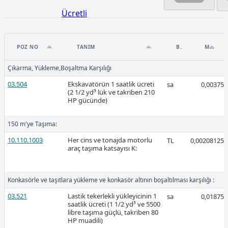
Ücretli
POZ NO
TANIM
BIRIM
MIKTAR
Çıkarma, Yükleme,Boşaltma Karşılığı
2026-Mart
03.504
Ekskavatörün 1 saatlik ücreti
sa
0,00375
(2 1/2 yd³ lük ve takriben 210
HP gücünde)
150 m'ye Taşıma:
10.110.1003
Her cins ve tonajda motorlu
TL
0,00208125
Ücretli
araç taşıma katsayısı K:
Konkasörle ve taşıtlara yükleme ve konkasör altının boşaltılması karşılığı :
Ücretli
03.521
Lastik tekerlekli yükleyicinin 1
sa
0,01875
saatlik ücreti (1 1/2 yd³ ve 5500
libre taşıma güçlü, takriben 80
HP muadili)