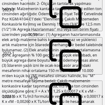
cinsinden hacmidir. 2- Ölçünün tartılarak yapılması
halinde: Malzemenin kantarla tartılarak tespit edilen ton
2023-2
cinsinden ağırlığıdır. Ödeme : Birim Fiyat Teklif Cetvelinde
Poz KGM/4104-E1'deki "Elenmemiş Çakıllı Malzemeden
Konkasörle Kırılmış ve Elenmiş 19 mm (3/4") ve 12,5 mm
(1/2") lik Agrega Hazırlanması" m3 veya ton birim fiyatı
üzerinden yapılır. Notlar: (1) Agreganın hazırlanmasında
70,79
elek artığı malzeme bahis konusu olamaz ve yüklenici
artık malzeme için İdareden herhangi bir bedel talebinde
bulunamaz. (2) Elek analizlerinin aritmetik ortalamasına
2023-1
göre, agreganın % 100 geçtiği en küçük elek ebadı, en
büyük agrega dane boyutu olarak ödemeye esas alınır.
(3) İdarenin yazılı izni ile ocak-konkasör arasındaki
mesafenin nihai ortalama 150 m'den fazla ve 10.000
m'den küçük bir (M) mesafesi olması halinde, bu "M"
58,99
metre mesafeye taşıma bedeli: Çakıllı malzemenin
konkasöre kadar taşınmasında, m3 veya ton cinsinden
ölçüldüğüne göre; F = A x Y x 1,25 x 0,00017 x K x √M -
0,00416 x K TL/m3 formülü ile veya F = A x 1,25 x 0,00017 x
2022-3
K x √M - 0,00260 x K TL/ton formülü ile hesaplanarak