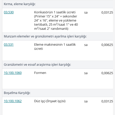
Kırma, eleme karşılığı:
2026-Şubat
03.530
Konkasörün 1 saatlik ücreti
sa
0,03125
(Primer 15" x 24" + sekonder
24" x 16", eleme ve yükleme
tertibatlı, 25 m³/saat 1" ve 40
m³/saat 2" randımanlı)
Munzam elemeler ve gronülometri ayarlma işleri karşılığı:
03.531
Eleme makinesinin 1 saatlik
sa
0,00625
Ücretli
ücreti
Granülometri ve esvaf araştırma işleri karşılığı:
Ücretli
10.100.1060
Formen
sa
0,00625
Boşatlma Karşılığı:
2026-Ocak
10.100.1062
Düz işçi (İnşaat işçisi)
sa
0,03125