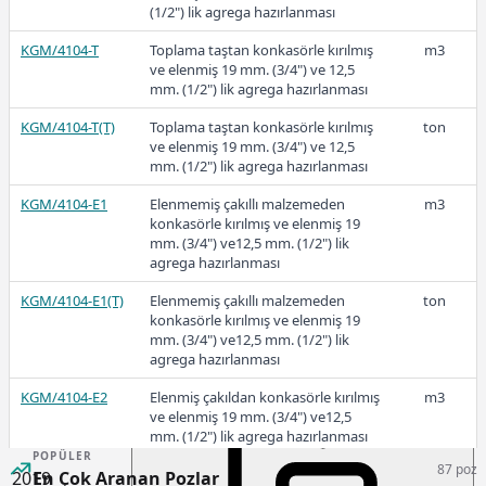
(1/2") lik agrega hazırlanması
KGM/4104-T
Toplama taştan konkasörle kırılmış
m3
ve elenmiş 19 mm. (3/4") ve 12,5
2021
mm. (1/2") lik agrega hazırlanması
KGM/4104-T(T)
Toplama taştan konkasörle kırılmış
ton
ve elenmiş 19 mm. (3/4") ve 12,5
mm. (1/2") lik agrega hazırlanması
19,54
KGM/4104-E1
Elenmemiş çakıllı malzemeden
m3
konkasörle kırılmış ve elenmiş 19
mm. (3/4") ve12,5 mm. (1/2") lik
agrega hazırlanması
2020
KGM/4104-E1(T)
Elenmemiş çakıllı malzemeden
ton
konkasörle kırılmış ve elenmiş 19
mm. (3/4") ve12,5 mm. (1/2") lik
agrega hazırlanması
16,81
KGM/4104-E2
Elenmiş çakıldan konkasörle kırılmış
m3
ve elenmiş 19 mm. (3/4") ve12,5
mm. (1/2") lik agrega hazırlanması
POPÜLER
87 poz
KGM/4104-E2(T)
Elenmiş çakıldan konkasörle kırılmış
ton
2019
En Çok Aranan Pozlar