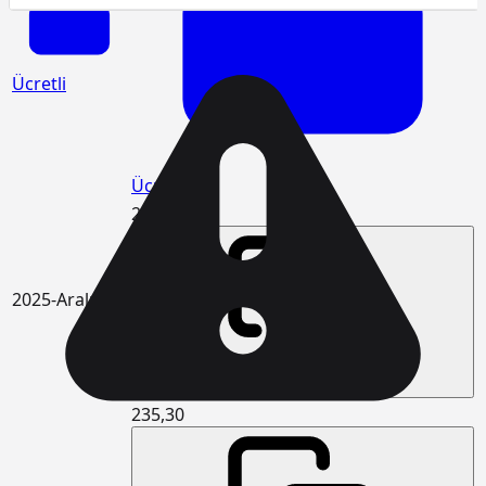
Ücretli
Ücretli
240,71
2025-Aralık
235,30