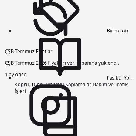
Birim
ton
ÇŞB Temmuz Fiyatları
ÇŞB Temmuz 2026 Fiyatları veri tabanına yüklendi.
1 ay önce
Fasikül
Yol,
Köprü, Tünel, Bitümlü Kaplamalar, Bakım ve Trafik
İşleri