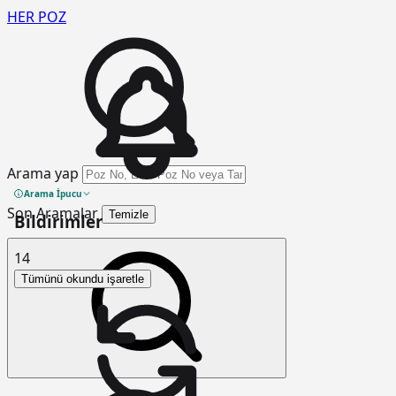
HER
POZ
Arama yap
Arama İpucu
Son Aramalar
Temizle
Bildirimler
14
Tümünü okundu işaretle