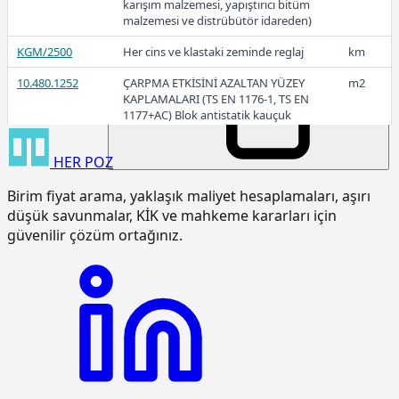
karışım malzemesi, yapıştırıcı bitüm
10,55
malzemesi ve distrübütör idareden)
KGM/2500
Her cins ve klastaki zeminde reglaj
km
10.480.1252
ÇARPMA ETKİSİNİ AZALTAN YÜZEY
m2
2016
KAPLAMALARI (TS EN 1176-1, TS EN
1177+AC) Blok antistatik kauçuk
zemin kaplaması 3cm kalınlıkta
HER
POZ
15.120.1007
Makine ile patlayıcı madde
m3
kullanmadan sert kaya kazılması
Birim fiyat arama, yaklaşık maliyet hesaplamaları, aşırı
(Serbest kazı)
düşük savunmalar, KİK ve mahkeme kararları için
15.120.1101
Makine ile her derinlik ve her
m3
güvenilir çözüm ortağınız.
genişlikte yumuşak ve sert toprak
kazılması (Derin kazı)
15.120.1102
Makine ile her derinlik ve her
m3
genişlikte yumuşak ve sert
küskülük kazılması (Derin kazı)
15.120.1107
Makine ile patlayıcı madde
m3
kullanmadan her derinlik ve her
genişlikte sert kaya kazılması (Derin