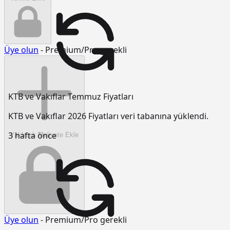
Üye olun
- Premium/Pro gerekli
KTB ve Vakıflar Temmuz Fiyatları
KTB ve Vakıflar 2026 Fiyatları veri tabanına yüklendi.
3 hafta önce
Yaklaşık Maliyete Ekle
Üye olun
- Premium/Pro gerekli