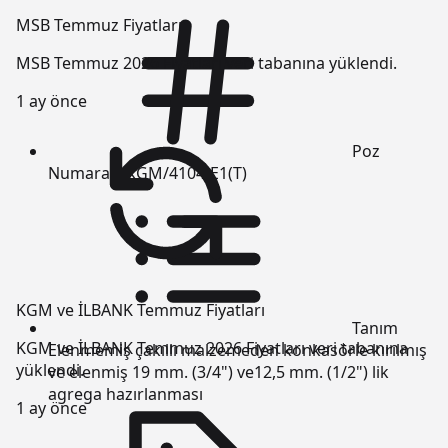
MSB Temmuz Fiyatları
MSB Temmuz 2026 Fiyatları veri tabanına yüklendi.
1 ay önce
Poz
Numarası
KGM/4104-E1(T)
KGM ve İLBANK Temmuz Fiyatları
Tanım
KGM ve İLBANK Temmuz 2026 Fiyatları veri tabanına
Elenmemiş çakıllı malzemeden konkasörle kırılmış
yüklendi.
ve elenmiş 19 mm. (3/4") ve12,5 mm. (1/2") lik
agrega hazırlanması
1 ay önce