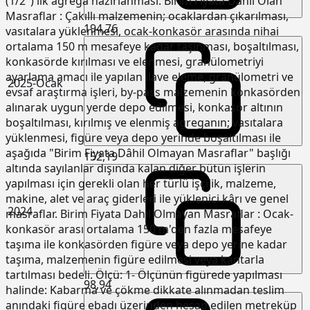
(1/2") lik agrega hazırlanması. Birim Fiyata Dahil Olan
Masraflar : Çakıllı malzemenin; ocaklardan çıkarılması,
194,76
vasıtalara yüklenmesi, ocak-konkasör arasında nihai
ortalama 150 m mesafeye kadar taşınması, boşaltılması,
konkasörde kırılması ve elenmesi, granülometriyi
ayarlama amacı ile yapılan ilave eleme, granülometri ve
2025-Ocak
evsaf araştırma işleri, by-pass malzemenin konkasörden
alınarak uygun yerde depo edilmesi, konkasör altının
boşaltılması, kırılmış ve elenmiş agreganın; vasıtalara
yüklenmesi, figüre veya depo yerinde boşaltılması ile
aşağıda "Birim Fiyata Dâhil Olmayan Masraflar" başlığı
152,19
altında sayılanlar dışında kalan diğer bütün işlerin
yapılması için gerekli olan her türlü işçilik, malzeme,
makine, alet ve araç giderleri ile yüklenici kârı ve genel
2024
masraflar. Birim Fiyata Dahil Olmayan Masraflar : Ocak-
konkasör arası ortalama 150 m'den fazla mesafeye
taşıma ile konkasörden figüre veya depo yerine kadar
taşıma, malzemenin figüre edilmesi veya kantarla
tartılması bedeli. Ölçü: 1- Ölçünün figürede yapılması
98,94
halinde: Kabarma ve çökme dikkate alınmadan teslim
anındaki figüre ebadı üzerinden hesap edilen metreküp