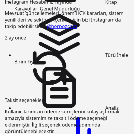
Instagram Hesabımız Yayında
Kitap
Karayolları Genel Müdürlüğü
Mevzuat güncellemeleri, önemli KİK kararları, sistem
yenilikleri ve sektörel içerikler için bizi Instagram’da
takip edebilirsiniz:
@herpozcom
2 ay önce
Türü
İhale
Birim Fiyatı
Taksit seçenekleri
Analiz
Kullanıcılarımızın ödeme süreçlerini kolaylaştırmak
amacıyla sistemimize taksitli ödeme seçeneği
eklenmiştir. İlgili seçenek ödeme adımında
görüntülenebilecektir.