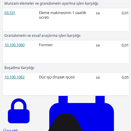
Munzam elemeler ve granülometri ayarlma işleri karşılığı:
03.531
Eleme makinesinin 1 saatlik
sa
0,01
ücreti
Ücretli
Granülometri ve esvaf araştırma işleri karşılığı:
10.100.1060
Formen
sa
0,01
Ücretli
Boşatlma Karşılığı:
10.100.1062
Düz işçi (İnşaat işçisi)
sa
0,05
2026-Ocak
Ücretli