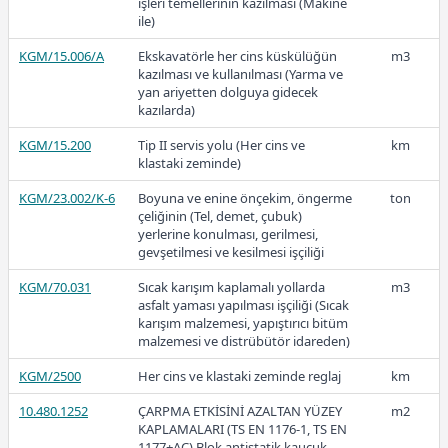
KGM/4105-K
Kazı taşından konkasörle kırılmış ve
m3
işleri temellerinin kazılması (Makine
elenmiş 12,5 mm. (1/2") ve 9,5 mm.
37,71
ile)
(3/8") lik agrega hazırlanması
KGM/15.006/A
Ekskavatörle her cins küskülüğün
m3
KGM/4105-K(T)
Kazı taşından konkasörle kırılmış ve
ton
kazılması ve kullanılması (Yarma ve
elenmiş 12,5 mm. (1/2") ve 9,5 mm.
yan ariyetten dolguya gidecek
2018
(3/8") lik agrega hazırlanması
kazılarda)
KGM/15.200
Tip II servis yolu (Her cins ve
km
klastaki zeminde)
KGM/23.002/K-6
Boyuna ve enine önçekim, öngerme
ton
33,69
çeliğinin (Tel, demet, çubuk)
yerlerine konulması, gerilmesi,
gevşetilmesi ve kesilmesi işçiliği
2017
KGM/70.031
Sıcak karışım kaplamalı yollarda
m3
asfalt yaması yapılması işçiliği (Sıcak
karışım malzemesi, yapıştırıcı bitüm
malzemesi ve distrübütör idareden)
KGM/2500
Her cins ve klastaki zeminde reglaj
km
30,21
10.480.1252
ÇARPMA ETKİSİNİ AZALTAN YÜZEY
m2
KAPLAMALARI (TS EN 1176-1, TS EN
1177+AC) Blok antistatik kauçuk