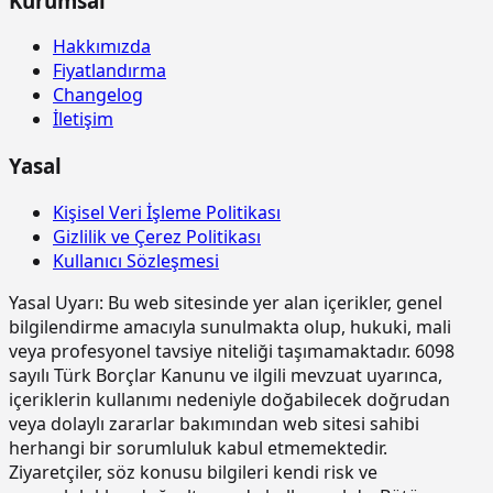
Kurumsal
betonarme kalıbı yapılması
Hakkımızda
15.185.1005
Çelik borudan kalıp iskelesi
m3
Fiyatlandırma
yapılması (0,00-4,00 m arası)
Changelog
15.185.1006
Çelik borudan kalıp iskelesi
m3
İletişim
yapılması (4,01-6,00 m arası)
Yasal
15.185.1013
Ön yapımlı bileşenlerden oluşan
m2
tam güvenlikli, dış cephe iş iskelesi
yapılması. (0,00-51,50 m arası)
Kişisel Veri İşleme Politikası
Gizlilik ve Çerez Politikası
15.190.1002
Kuvars agregalı (gri) yüzey
m2
Kullanıcı Sözleşmesi
sertleştirici ve kür uygulaması (taze
betonda)
Yasal Uyarı:
Bu web sitesinde yer alan içerikler, genel
15.190.1003
Kuvars-Korund agregalı (gri) yüzey
m2
bilgilendirme amacıyla sunulmakta olup, hukuki, mali
sertleştirici ve kür uygulaması (taze
veya profesyonel tavsiye niteliği taşımamaktadır. 6098
betonda)
sayılı Türk Borçlar Kanunu ve ilgili mevzuat uyarınca,
içeriklerin kullanımı nedeniyle doğabilecek doğrudan
15.190.1017
Epoksi esaslı zemin kaplamalar üzeri
m2
veya dolaylı zararlar bakımından web sitesi sahibi
poliüretan esaslı, UV dayanımlı,
renkli, elastik, mat görünümlü, iki
herhangi bir sorumluluk kabul etmemektedir.
bileşenli son kat kaplama
Ziyaretçiler, söz konusu bilgileri kendi risk ve
malzemesi ile kaplama yapılması