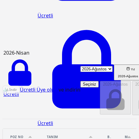
Ücretli
2026-Nisan
Yıl
2026-Ağustos
Seçiniz
2026-Ağustos
2
KGM/4105 Birim Fiyat Analizi
Ücretli Üye olun
ve indirin
İndir
Ücretli
Ücretli
POZ NO
TANIM
BIRIM
MIKTAR