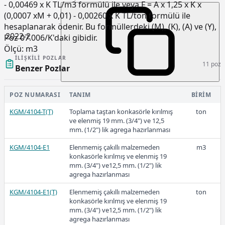
- 0,00469 x K TL/m3 formülü ile veya F = A x 1,25 x K x
(0,0007 xM + 0,01) - 0,00260 x K TL/ton formülü ile
hesaplanarak ödenir. Bu formüllerdeki (M), (K), (A) ve (Y),
2022-2
Poz 07.006/K'daki gibidir.
Ölçü:
m3
İLIŞKILI POZLAR
11 poz
Benzer Pozlar
101,16
POZ NUMARASI
TANIM
BIRIM
KGM/4104-T(T)
Toplama taştan konkasörle kırılmış
ton
ve elenmiş 19 mm. (3/4") ve 12,5
2022-1
mm. (1/2") lik agrega hazırlanması
KGM/4104-E1
Elenmemiş çakıllı malzemeden
m3
konkasörle kırılmış ve elenmiş 19
mm. (3/4") ve12,5 mm. (1/2") lik
agrega hazırlanması
62,45
KGM/4104-E1(T)
Elenmemiş çakıllı malzemeden
ton
konkasörle kırılmış ve elenmiş 19
mm. (3/4") ve12,5 mm. (1/2") lik
agrega hazırlanması
2021