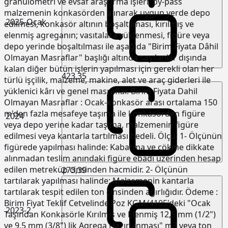
granülometri ve evsaf araştırma işleri, by-pass
malzemenin konkasörden alınarak uygun yerde depo
2025-Ocak
edilmesi, konkasör altının boşaltılması, kırılmış ve
elenmiş agreganın; vasıtalara yüklenmesi, figüre veya
depo yerinde boşaltılması ile aşağıda "Birim Fiyata Dâhil
Olmayan Masraflar" başlığı altında sayılanlar dışında
kalan diğer bütün işlerin yapılması için gerekli olan her
423,35
türlü işçilik, malzeme, makine, alet ve araç giderleri ile
yüklenici kârı ve genel masraflar. Birim Fiyata Dahil
Olmayan Masraflar : Ocak-konkasör arası ortalama 150
m'den fazla mesafeye taşıma ile konkasörden figüre
2024
veya depo yerine kadar taşıma, malzemenin figüre
edilmesi veya kantarla tartılması bedeli. Ölçü: 1- Ölçünün
figürede yapılması halinde: Kabarma ve çökme dikkate
alınmadan teslim anındaki figüre ebadı üzerinden hesap
edilen metreküp cinsinden hacmidir. 2- Ölçünün
273,39
tartılarak yapılması halinde: Malzemenin kantarla
tartılarak tespit edilen ton cinsinden ağırlığıdır. Ödeme :
Birim Fiyat Teklif Cetvelinde Poz KGM/4105'deki "Ocak
2023-2
Taşından Konkasörle Kırılmış ve Elenmiş 12,5 mm (1/2")
ve 9,5 mm (3/8") lik Agrega Hazırlanması" m3 veya ton