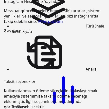
Instagram Hesabımız Yayında
Mevzuat güncellemeleri, önemli KİK kararları, sistem
yenilikleri ve sektörel içerikler için bizi Instagram’da
takip edebilirsiniz:
@herpozcom
Türü
İhale
2 ay önce
Birim Fiyatı
Analiz
Taksit seçenekleri
Kullanıcılarımızın ödeme süreçlerini kolaylaştırmak
amacıyla sistemimize taksitli ödeme seçeneği
eklenmiştir. İlgili seçenek ödeme adımında
Dosyası
görüntülenebilecektir.