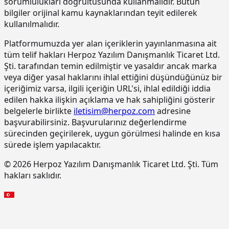
sorumlulukları doğrultusunda kullanmalıdır. Bütün
bilgiler orijinal kamu kaynaklarından teyit edilerek
15.220.1001
85 mm kalınlığında yatay delikli
m2
tuğla (190 x 85 x 190 mm) ile duvar
kullanılmalıdır.
yapılması
Platformumuzda yer alan içeriklerin yayınlanmasına ait
15.270.1009
Çimento esaslı tek bilesenli kristalize
m2
tüm telif hakları Herpoz Yazılım Danışmanlık Ticaret Ltd.
su yalıtım harcı ile 2 kat halinde
Şti. tarafından temin edilmiştir ve yasaldır ancak marka
toplam 1.5 mm kalınlıkta su yalıtımı
veya diğer yasal haklarını ihlal ettiğini düşündüğünüz bir
yapılması
içeriğimiz varsa, ilgili içeriğin URL'si, ihlal edildiği iddia
15.275.1102
200/250 kg kireç/çimento karışımı
m2
edilen hakka ilişkin açıklama ve hak sahipliğini gösterir
kaba ve ince harçla sıva yapılması (iç
belgelerle birlikte
iletisim@herpoz.com
adresine
cephe sıvası)
başvurabilirsiniz. Başvurularınız değerlendirme
15.275.1106
250 kg çimento dozlu harç ile kaba
m2
sürecinden geçirilerek, uygun görülmesi halinde en kısa
sıva yapılması
sürede işlem yapılacaktır.
15.275.1111
250/350 kg çimento dozlu kaba ve
m2
© 2026 Herpoz Yazılım Danışmanlık Ticaret Ltd. Şti. Tüm
ince harçla sıva yapılması (dış cephe
hakları saklıdır.
sıvası)
15.275.1112
200/250 kg kireç/çimento karışımı
m2
kaba ve ince harçla sıva yapılması (iç
cephe sıvası)