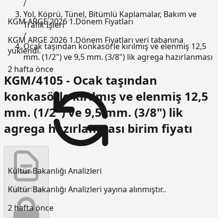
/
Yol, Köprü, Tünel, Bitümlü Kaplamalar, Bakım ve
KGM ARGE 2026 1.Dönem Fiyatları
Trafik İşleri
/
KGM ARGE 2026 1.Dönem Fiyatları veri tabanına
Ocak taşından konkasörle kırılmış ve elenmiş 12,5
yüklendi.
mm. (1/2") ve 9,5 mm. (3/8") lik agrega hazırlanması
2 hafta önce
KGM/4105 - Ocak taşından
konkasörle kırılmış ve elenmiş 12,5
mm. (1/2") ve 9,5 mm. (3/8") lik
agrega hazırlanması birim fiyatı
Kültür Bakanlığı Analizleri
Kültür Bakanlığı Analizleri yayına alınmıştır..
Teklife Ekle
2 hafta önce