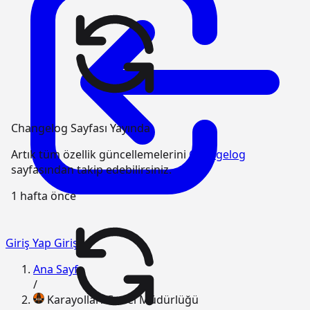
Changelog Sayfası Yayında
Artık tüm özellik güncellemelerini
Changelog
sayfasından takip edebilirsiniz.
1 hafta önce
Giriş Yap
Giriş
Ana Sayfa
/
Karayolları Genel Müdürlüğü