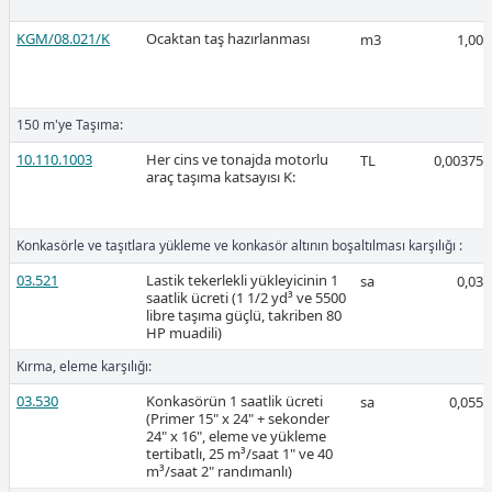
KGM/08.021/K
Ocaktan taş hazırlanması
m3
1,00
2026-Mart
150 m'ye Taşıma:
10.110.1003
Her cins ve tonajda motorlu
TL
0,00375
araç taşıma katsayısı K:
Ücretli
Konkasörle ve taşıtlara yükleme ve konkasör altının boşaltılması karşılığı :
03.521
Lastik tekerlekli yükleyicinin 1
sa
0,03
saatlik ücreti (1 1/2 yd³ ve 5500
libre taşıma güçlü, takriben 80
Ücretli
HP muadili)
Kırma, eleme karşılığı:
03.530
Konkasörün 1 saatlik ücreti
sa
0,055
(Primer 15" x 24" + sekonder
24" x 16", eleme ve yükleme
tertibatlı, 25 m³/saat 1" ve 40
2026-Şubat
m³/saat 2" randımanlı)