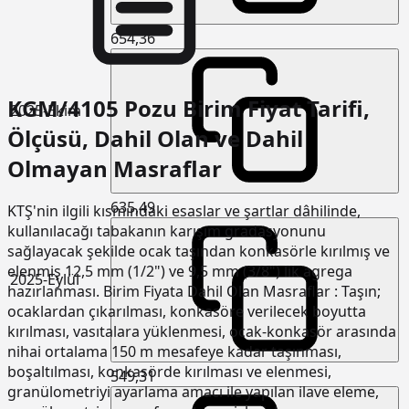
654,36
KGM/4105 Pozu Birim Fiyat Tarifi,
2025-Ekim
Ölçüsü, Dahil Olan ve Dahil
Olmayan Masraflar
635,49
KTŞ'nin ilgili kısmındaki esaslar ve şartlar dâhilinde,
kullanılacağı tabakanın karışım gradasyonunu
sağlayacak şekilde ocak taşından konkasörle kırılmış ve
elenmiş 12,5 mm (1/2") ve 9,5 mm (3/8") lik agrega
2025-Eylül
hazırlanması. Birim Fiyata Dahil Olan Masraflar : Taşın;
ocaklardan çıkarılması, konkasöre verilecek boyutta
kırılması, vasıtalara yüklenmesi, ocak-konkasör arasında
nihai ortalama 150 m mesafeye kadar taşınması,
boşaltılması, konkasörde kırılması ve elenmesi,
549,31
granülometriyi ayarlama amacı ile yapılan ilave eleme,