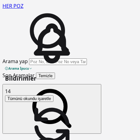
HER
POZ
Arama yap
Arama İpucu
Son Aramalar
Temizle
Bildirimler
14
Tümünü okundu işaretle