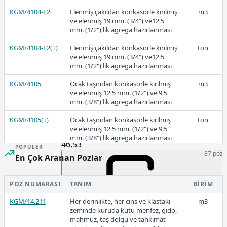
KGM/4104-E2
Elenmiş çakıldan konkasörle kırılmış
m3
ve elenmiş 19 mm. (3/4") ve12,5
mm. (1/2") lik agrega hazırlanması
KGM/4104-E2(T)
Elenmiş çakıldan konkasörle kırılmış
ton
53,53
ve elenmiş 19 mm. (3/4") ve12,5
mm. (1/2") lik agrega hazırlanması
KGM/4105
Ocak taşından konkasörle kırılmış
m3
2020
ve elenmiş 12,5 mm. (1/2") ve 9,5
mm. (3/8") lik agrega hazırlanması
KGM/4105(T)
Ocak taşından konkasörle kırılmış
ton
ve elenmiş 12,5 mm. (1/2") ve 9,5
mm. (3/8") lik agrega hazırlanması
46,53
POPÜLER
87 poz
KGM/4105-S
Sert taştan konkasörle kırılmış ve
m3
En Çok Aranan Pozlar
elenmiş 12,5 mm. (1/2") ve 9,5 mm.
(3/8") lik agrega hazırlanması
2019
POZ NUMARASI
TANIM
BIRIM
KGM/4105-S(T)
Sert taştan konkasörle kırılmış ve
ton
elenmiş 12,5 mm. (1/2") ve 9,5 mm.
KGM/14.211
Her derinlikte, her cins ve klastaki
m3
(3/8") lik agrega hazırlanması
zeminde kuruda kutu menfez, gido,
mahmuz, taş dolgu ve tahkimat