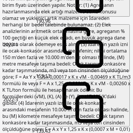
birim fiyatı üzerinden yapılır. Notlar: (1) Agreganın
hazırlanmasında elek artığı malzeme bahis konusu
olamaz ve yüklenici artık malzeme için İdareden
190,96
herhangi bir bedel talebinde bulunamaz. (2) Elek
analizlerinin aritmetik ortalamasına göre, agreganın %
100 geçtiği en küçük elek ebadı, en büyük agrega dane
boyutu olarak ödemeye esas alınır. (3) İdarenin yazılı izni
2023-1
ile ocak-konkasör arasındaki mesafenin; nihai ortalama
150 m'den fazla ve 10.000 m'den az olması halinde, (M)
metre mesafeye taşıma bedeli: Ocak taşının konkasöre
kadar taşınmasında, m3 veya ton cinsinden ölçüldüğüne
153,13
göre; F = Ax Y x 1,25x 0,00017 x K x √M - 0,00469 x K TL/m3
formülü ile veya F = A x 1,25 x 0,00017 x K x √M - 0,00260 x
K TL/ton formülü ile hesaplanarak ödenir. Bu
formüllerdeki (√M), (K), (A) ve (Y), Poz 07.005/K'daki
2022-3
gibidir. (4) İdarenin yazılı izni ile ocak-konkasör
arasındaki mesafenin 10.000 m'den fazla olması halinde,
bu (M) kilometre mesafeye taşıma bedeli: Ocak taşının
konkasöre kadar taşınmasında, m3 veya ton cinsinden
ölçüldüğüne göre; F = A x Y x 1,25 x K x (0,0007 x M + 0,01)
133,43