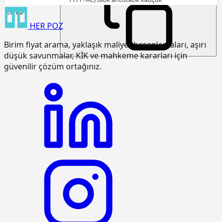
zemin kaplaması 3cm kalınlıkta
2016
HER
POZ
15.120.1007
Makine ile patlayıcı madde
m3
kullanmadan sert kaya kazılması
Birim fiyat arama, yaklaşık maliyet hesaplamaları, aşırı
(Serbest kazı)
düşük savunmalar, KİK ve mahkeme kararları için
15.120.1101
Makine ile her derinlik ve her
m3
güvenilir çözüm ortağınız.
genişlikte yumuşak ve sert toprak
kazılması (Derin kazı)
15.120.1102
Makine ile her derinlik ve her
m3
genişlikte yumuşak ve sert
küskülük kazılması (Derin kazı)
15.120.1107
Makine ile patlayıcı madde
m3
kullanmadan her derinlik ve her
genişlikte sert kaya kazılması (Derin
kazı)
15.125.1006
Çakıl temin edilerek, drenaj
m3
yapılması
15.150.1005
Beton santralinde üretilen veya
m3
satın alınan ve beton pompasıyla
basılan, C 25/30 basınç dayanım