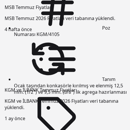
MSB Temmuz Fiyatları
MSB Temmuz 2026 Fiyatları veri tabanına yüklendi.
Poz
4 hafta önce
Numarası
KGM/4105
Tanım
Ocak taşından konkasörle kırılmış ve elenmiş 12,5
KGM ve İLBANK Temmuz Fiyatları
mm. (1/2") ve 9,5 mm. (3/8") lik agrega hazırlanması
KGM ve İLBANK Temmuz 2026 Fiyatları veri tabanına
yüklendi.
1 ay önce