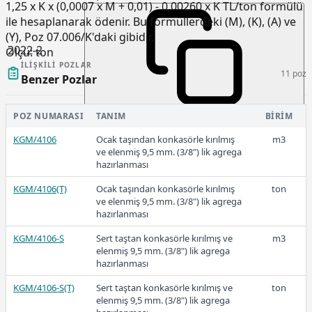
1,25 x K x (0,0007 x M + 0,01) - 0,00260 x K TL/ton formülü
ile hesaplanarak ödenir. Bu formüllerdeki (M), (K), (A) ve
(Y), Poz 07.006/K'daki gibidir.
2022-2
Ölçü:
ton
İLIŞKILI POZLAR
11 poz
Benzer Pozlar
POZ NUMARASI
TANIM
BIRIM
44,88
KGM/4106
Ocak taşından konkasörle kırılmış
m3
ve elenmiş 9,5 mm. (3/8") lik agrega
hazırlanması
2022-1
KGM/4106(T)
Ocak taşından konkasörle kırılmış
ton
ve elenmiş 9,5 mm. (3/8") lik agrega
hazırlanması
KGM/4106-S
Sert taştan konkasörle kırılmış ve
m3
elenmiş 9,5 mm. (3/8") lik agrega
26,66
hazırlanması
KGM/4106-S(T)
Sert taştan konkasörle kırılmış ve
ton
elenmiş 9,5 mm. (3/8") lik agrega
2021