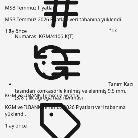
MSB Temmuz Fiyatları
MSB Temmuz 2026 Fiyatları veri tabanına yüklendi.
Poz
1 ay önce
Numarası
KGM/4106-K(T)
Tanım
Kazı
taşından konkasörle kırılmış ve elenmiş 9,5 mm.
KGM ve İLBANK Temmuz Fiyatları
(3/8") lik agrega hazırlanması
KGM ve İLBANK Temmuz 2026 Fiyatları veri tabanına
yüklendi.
1 ay önce