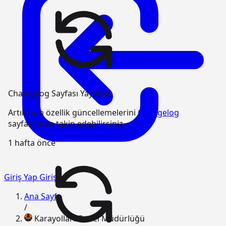
Changelog Sayfası Yayında
Artık tüm özellik güncellemelerini
Changelog
sayfasından takip edebilirsiniz.
1 hafta önce
Giriş Yap
Giriş
Ana Sayfa
/
Karayolları Genel Müdürlüğü