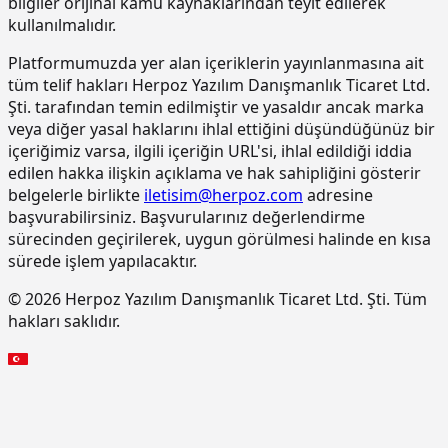
bilgiler orijinal kamu kaynaklarından teyit edilerek
15.220.1001
85 mm kalınlığında yatay delikli
m2
tuğla (190 x 85 x 190 mm) ile duvar
kullanılmalıdır.
yapılması
Platformumuzda yer alan içeriklerin yayınlanmasına ait
15.270.1009
Çimento esaslı tek bilesenli kristalize
m2
tüm telif hakları Herpoz Yazılım Danışmanlık Ticaret Ltd.
su yalıtım harcı ile 2 kat halinde
Şti. tarafından temin edilmiştir ve yasaldır ancak marka
toplam 1.5 mm kalınlıkta su yalıtımı
veya diğer yasal haklarını ihlal ettiğini düşündüğünüz bir
yapılması
içeriğimiz varsa, ilgili içeriğin URL'si, ihlal edildiği iddia
15.275.1102
200/250 kg kireç/çimento karışımı
m2
edilen hakka ilişkin açıklama ve hak sahipliğini gösterir
kaba ve ince harçla sıva yapılması (iç
belgelerle birlikte
iletisim@herpoz.com
adresine
cephe sıvası)
başvurabilirsiniz. Başvurularınız değerlendirme
15.275.1106
250 kg çimento dozlu harç ile kaba
m2
sürecinden geçirilerek, uygun görülmesi halinde en kısa
sıva yapılması
sürede işlem yapılacaktır.
15.275.1111
250/350 kg çimento dozlu kaba ve
m2
© 2026 Herpoz Yazılım Danışmanlık Ticaret Ltd. Şti. Tüm
ince harçla sıva yapılması (dış cephe
hakları saklıdır.
sıvası)
15.275.1112
200/250 kg kireç/çimento karışımı
m2
kaba ve ince harçla sıva yapılması (iç
cephe sıvası)
15.275.1116
250 kg çimento dozlu harç ile kaba
m2
sıva yapılması