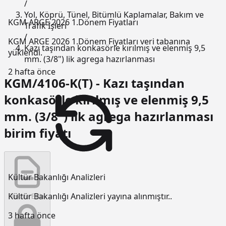
/
Yol, Köprü, Tünel, Bitümlü Kaplamalar, Bakım ve
KGM ARGE 2026 1.Dönem Fiyatları
Trafik İşleri
/
KGM ARGE 2026 1.Dönem Fiyatları veri tabanına
Kazı taşından konkasörle kırılmış ve elenmiş 9,5
yüklendi.
mm. (3/8") lik agrega hazırlanması
2 hafta önce
KGM/4106-K(T) - Kazı taşından
konkasörle kırılmış ve elenmiş 9,5
mm. (3/8") lik agrega hazırlanması
birim fiyatı
Kültür Bakanlığı Analizleri
Kültür Bakanlığı Analizleri yayına alınmıştır..
Teklife Ekle
3 hafta önce