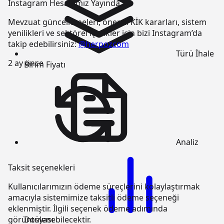
Instagram Hesabımız Yayında
Mevzuat güncellemeleri, önemli KİK kararları, sistem
yenilikleri ve sektörel içerikler için bizi Instagram’da
takip edebilirsiniz:
@herpozcom
Türü
İhale
2 ay önce
Birim Fiyatı
Analiz
Taksit seçenekleri
Kullanıcılarımızın ödeme süreçlerini kolaylaştırmak
amacıyla sistemimize taksitli ödeme seçeneği
eklenmiştir. İlgili seçenek ödeme adımında
Dosyası
görüntülenebilecektir.