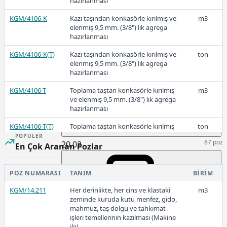
hazırlanması
KGM/4106-K
Kazı taşından konkasörle kırılmış ve
m3
elenmiş 9,5 mm. (3/8") lik agrega
hazırlanması
23,28
KGM/4106-K(T)
Kazı taşından konkasörle kırılmış ve
ton
elenmiş 9,5 mm. (3/8") lik agrega
hazırlanması
2020
KGM/4106-T
Toplama taştan konkasörle kırılmış
m3
ve elenmiş 9,5 mm. (3/8") lik agrega
hazırlanması
KGM/4106-T(T)
Toplama taştan konkasörle kırılmış
ton
ve elenmiş 9,5 mm. (3/8") lik agrega
POPÜLER
87 poz
20,02
hazırlanması
En Çok Aranan Pozlar
KGM/4106-E1
Elenmemiş çakıllı malzemeden
m3
konkasörle kırılmış ve elenmiş 9,5
POZ NUMARASI
TANIM
BIRIM
mm. (3/8") lik agrega hazırlanması
2019
KGM/14.211
Her derinlikte, her cins ve klastaki
m3
KGM/4106-E1(T)
Elenmemiş çakıllı malzemeden
ton
zeminde kuruda kutu menfez, gido,
konkasörle kırılmış ve elenmiş 9,5
mahmuz, taş dolgu ve tahkimat
mm. (3/8") lik agrega hazırlanması
işleri temellerinin kazılması (Makine
ile)