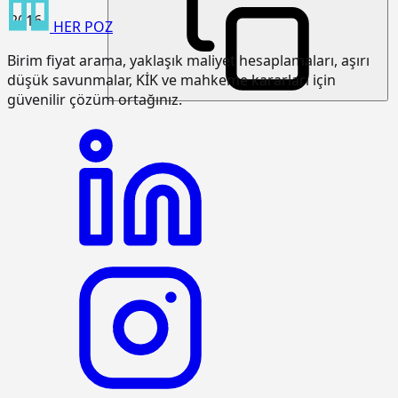
2016
HER
POZ
15.120.1007
Makine ile patlayıcı madde
m3
kullanmadan sert kaya kazılması
Birim fiyat arama, yaklaşık maliyet hesaplamaları, aşırı
(Serbest kazı)
düşük savunmalar, KİK ve mahkeme kararları için
15.120.1101
Makine ile her derinlik ve her
m3
güvenilir çözüm ortağınız.
genişlikte yumuşak ve sert toprak
kazılması (Derin kazı)
15.120.1102
Makine ile her derinlik ve her
m3
genişlikte yumuşak ve sert
küskülük kazılması (Derin kazı)
15.120.1107
Makine ile patlayıcı madde
m3
kullanmadan her derinlik ve her
genişlikte sert kaya kazılması (Derin
kazı)
15.125.1006
Çakıl temin edilerek, drenaj
m3
yapılması
15.150.1005
Beton santralinde üretilen veya
m3
satın alınan ve beton pompasıyla
basılan, C 25/30 basınç dayanım
sınıfında, gri renkte, normal hazır