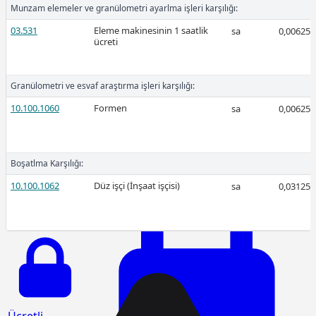
Munzam elemeler ve granülometri ayarlma işleri karşılığı:
03.531
Eleme makinesinin 1 saatlik
sa
0,00625
ücreti
Ücretli
Granülometri ve esvaf araştırma işleri karşılığı:
10.100.1060
Formen
sa
0,00625
Ücretli
Boşatlma Karşılığı:
10.100.1062
Düz işçi (İnşaat işçisi)
sa
0,03125
2026-Ocak
Ücretli