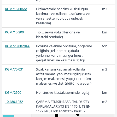
KGM/4106-E2
Elenmiş çakıldan konkasörle kırılmış
m3
16,63
ve elenmiş 9,5 mm. (3/8") lik agrega
KGM/15.006/A
Ekskavatörle her cins küskülüğün
m3
hazırlanması
kazılması ve kullanılması (Yarma ve
yan ariyetten dolguya gidecek
kazılarda)
2018
KGM/15.200
Tip II servis yolu (Her cins ve
km
klastaki zeminde)
KGM/23.002/K-6
Boyuna ve enine önçekim, öngerme
ton
çeliğinin (Tel, demet, çubuk)
14,77
yerlerine konulması, gerilmesi,
gevşetilmesi ve kesilmesi işçiliği
KGM/70.031
Sıcak karışım kaplamalı yollarda
m3
asfalt yaması yapılması işçiliği (Sıcak
2017
karışım malzemesi, yapıştırıcı bitüm
malzemesi ve distrübütör idareden)
KGM/2500
Her cins ve klastaki zeminde reglaj
km
10.480.1252
ÇARPMA ETKİSİNİ AZALTAN YÜZEY
m2
12,49
KAPLAMALARI (TS EN 1176-1, TS EN
1177+AC) Blok antistatik kauçuk
zemin kaplaması 3cm kalınlıkta