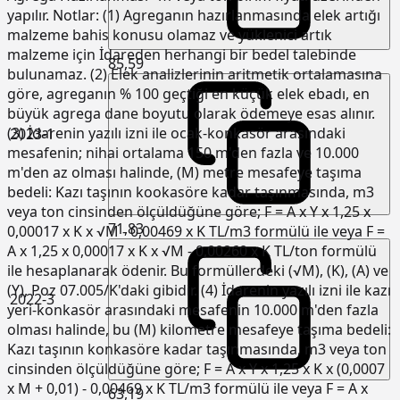
yapılır. Notlar: (1) Agreganın hazırlanmasında elek artığı
malzeme bahis konusu olamaz ve yüklenici artık
malzeme için İdareden herhangi bir bedel talebinde
85,59
bulunamaz. (2) Elek analizlerinin aritmetik ortalamasına
göre, agreganın % 100 geçtiği en küçük elek ebadı, en
büyük agrega dane boyutu olarak ödemeye esas alınır.
(3) İdarenin yazılı izni ile ocak-konkasör arasındaki
2023-1
mesafenin; nihai ortalama 150 m'den fazla ve 10.000
m'den az olması halinde, (M) metre mesafeye taşıma
bedeli: Kazı taşının kookasöre kadar taşınmasında, m3
veya ton cinsinden ölçüldüğüne göre; F = A x Y x 1,25 x
71,83
0,00017 x K x √M - 0,00469 x K TL/m3 formülü ile veya F =
A x 1,25 x 0,00017 x K x √M - 0,00260 x K TL/ton formülü
ile hesaplanarak ödenir. Bu formüllerdeki (√M), (K), (A) ve
(Y), Poz 07.005/K'daki gibidir. (4) İdarenin yazılı izni ile kazı
2022-3
yeri-konkasör arasındaki mesafenin 10.000 m'den fazla
olması halinde, bu (M) kilometre mesafeye taşıma bedeli:
Kazı taşının konkasöre kadar taşınmasında, m3 veya ton
cinsinden ölçüldüğüne göre; F = A x Y x 1,25 x K x (0,0007
x M + 0,01) - 0,00469 x K TL/m3 formülü ile veya F = A x
63,19