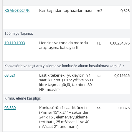
KGM/08.024/K
Kazı taşından taş hazırlanması
m3
0,625
2026-Mart
150 m'ye Taşıma:
10.110.1003
Her cins ve tonajda motorlu
TL
0,00234375
araç taşıma katsayısı K:
Ücretli
Konkasörle ve taşıtlara yükleme ve konkasör altının boşaltılması karşılığı :
03.521
Lastik tekerlekli yükleyicinin 1
sa
0,015625
saatlik ücreti (1 1/2 yd³ ve 5500
libre taşıma güçlü, takriben 80
Ücretli
HP muadili)
Kırma, eleme karşılığı:
03.530
Konkasörün 1 saatlik ücreti
sa
0,0375
(Primer 15" x 24" + sekonder
24" x 16", eleme ve yükleme
tertibatlı, 25 m³/saat 1" ve 40
2026-Şubat
m³/saat 2" randımanlı)