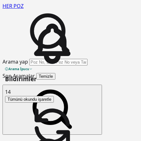
HER
POZ
Arama yap
Arama İpucu
Son Aramalar
Temizle
Bildirimler
14
Tümünü okundu işaretle