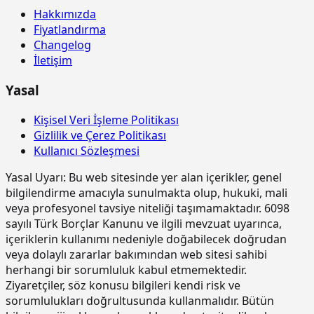
Hakkımızda
15.185.1005
Çelik borudan kalıp iskelesi
m3
Fiyatlandırma
yapılması (0,00-4,00 m arası)
Changelog
15.185.1006
Çelik borudan kalıp iskelesi
m3
İletişim
yapılması (4,01-6,00 m arası)
Yasal
15.185.1013
Ön yapımlı bileşenlerden oluşan
m2
tam güvenlikli, dış cephe iş iskelesi
yapılması. (0,00-51,50 m arası)
Kişisel Veri İşleme Politikası
Gizlilik ve Çerez Politikası
15.190.1002
Kuvars agregalı (gri) yüzey
m2
Kullanıcı Sözleşmesi
sertleştirici ve kür uygulaması (taze
betonda)
Yasal Uyarı:
Bu web sitesinde yer alan içerikler, genel
15.190.1003
Kuvars-Korund agregalı (gri) yüzey
m2
bilgilendirme amacıyla sunulmakta olup, hukuki, mali
sertleştirici ve kür uygulaması (taze
veya profesyonel tavsiye niteliği taşımamaktadır. 6098
betonda)
sayılı Türk Borçlar Kanunu ve ilgili mevzuat uyarınca,
içeriklerin kullanımı nedeniyle doğabilecek doğrudan
15.190.1017
Epoksi esaslı zemin kaplamalar üzeri
m2
veya dolaylı zararlar bakımından web sitesi sahibi
poliüretan esaslı, UV dayanımlı,
renkli, elastik, mat görünümlü, iki
herhangi bir sorumluluk kabul etmemektedir.
bileşenli son kat kaplama
Ziyaretçiler, söz konusu bilgileri kendi risk ve
malzemesi ile kaplama yapılması
sorumlulukları doğrultusunda kullanmalıdır. Bütün