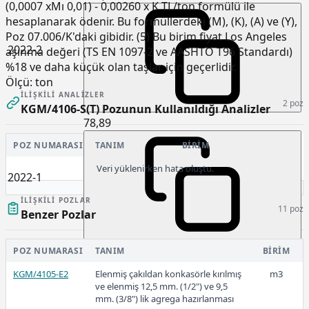
(0,0007 xMı 0,01) - 0,00260 x K TL/ton formülü ile
hesaplanarak ödenir. Bu formüllerdeki (M), (K), (A) ve (Y),
Poz 07.006/K'daki gibidir. (5) Bu birim fiyat Los Angeles
2022-2
aşınma değeri (TS EN 1097-2 ve AASHTO T96 Standardı)
%18 ve daha küçük olan taşlar için geçerlidir.
Ölçü:
ton
İLIŞKILI ANALIZLER
2 poz
KGM/4106-S(T) Pozunun Kullanıldığı Analizler
78,89
POZ NUMARASI
TANIM
BIRIM
Veri yüklenirken hata oluştu.
2022-1
İLIŞKILI POZLAR
11 poz
Benzer Pozlar
48,44
POZ NUMARASI
TANIM
BIRIM
KGM/4105-E2
Elenmiş çakıldan konkasörle kırılmış
m3
ve elenmiş 12,5 mm. (1/2") ve 9,5
mm. (3/8") lik agrega hazırlanması
2021