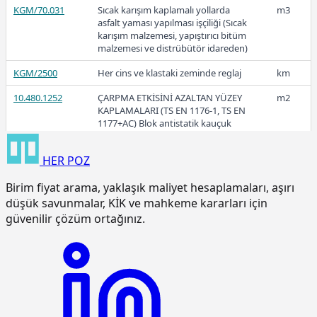
KGM/70.031
Sıcak karışım kaplamalı yollarda
m3
2016
asfalt yaması yapılması işçiliği (Sıcak
karışım malzemesi, yapıştırıcı bitüm
malzemesi ve distrübütör idareden)
KGM/2500
Her cins ve klastaki zeminde reglaj
km
10.480.1252
ÇARPMA ETKİSİNİ AZALTAN YÜZEY
m2
KAPLAMALARI (TS EN 1176-1, TS EN
1177+AC) Blok antistatik kauçuk
zemin kaplaması 3cm kalınlıkta
HER
POZ
15.120.1007
Makine ile patlayıcı madde
m3
kullanmadan sert kaya kazılması
Birim fiyat arama, yaklaşık maliyet hesaplamaları, aşırı
(Serbest kazı)
düşük savunmalar, KİK ve mahkeme kararları için
15.120.1101
Makine ile her derinlik ve her
m3
güvenilir çözüm ortağınız.
genişlikte yumuşak ve sert toprak
kazılması (Derin kazı)
15.120.1102
Makine ile her derinlik ve her
m3
genişlikte yumuşak ve sert
küskülük kazılması (Derin kazı)
15.120.1107
Makine ile patlayıcı madde
m3