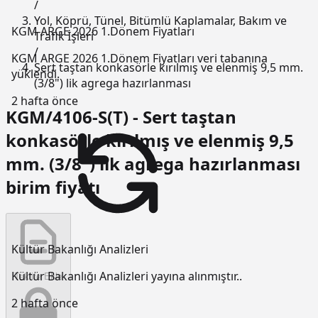
/
Yol, Köprü, Tünel, Bitümlü Kaplamalar, Bakım ve
KGM ARGE 2026 1.Dönem Fiyatları
Trafik İşleri
/
KGM ARGE 2026 1.Dönem Fiyatları veri tabanına
Sert taştan konkasörle kırılmış ve elenmiş 9,5 mm.
yüklendi.
(3/8") lik agrega hazırlanması
2 hafta önce
KGM/4106-S(T) - Sert taştan
konkasörle kırılmış ve elenmiş 9,5
mm. (3/8") lik agrega hazırlanması
birim fiyatı
Kültür Bakanlığı Analizleri
Kültür Bakanlığı Analizleri yayına alınmıştır..
Teklife Ekle
2 hafta önce