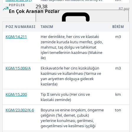
elenmiş 9,5 mm. (3/8") lik agrega
POPÜLER
29,38
87 poz
hazırlanması
En Çok Aranan Pozlar
KGM/4106-T
Toplama taştan konkasörle kırılmış
m3
ve elenmiş 9,5 mm. (3/8") lik agrega
POZ NUMARASI
TANIM
BIRIM
2018
hazırlanması
KGM/14.211
Her derinlikte, her cins ve klastaki
m3
KGM/4106-T(T)
Toplama taştan konkasörle kırılmış
ton
zeminde kuruda kutu menfez, gido,
ve elenmiş 9,5 mm. (3/8") lik agrega
mahmuz, taş dolgu ve tahkimat
hazırlanması
işleri temellerinin kazılması (Makine
ile)
26,19
KGM/4106-E1
Elenmemiş çakıllı malzemeden
m3
konkasörle kırılmış ve elenmiş 9,5
KGM/15.006/A
Ekskavatörle her cins küskülüğün
m3
mm. (3/8") lik agrega hazırlanması
kazılması ve kullanılması (Yarma ve
yan ariyetten dolguya gidecek
2017
kazılarda)
KGM/15.200
Tip II servis yolu (Her cins ve
km
klastaki zeminde)
KGM/23.002/K-6
Boyuna ve enine önçekim, öngerme
ton
23,28
çeliğinin (Tel, demet, çubuk)
yerlerine konulması, gerilmesi,
gevşetilmesi ve kesilmesi işçiliği