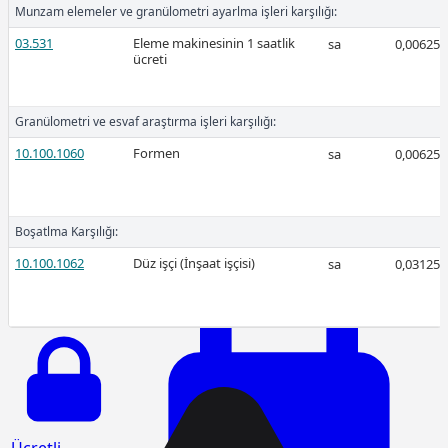
Munzam elemeler ve granülometri ayarlma işleri karşılığı:
03.531
Eleme makinesinin 1 saatlik
sa
0,00625
ücreti
Ücretli
Granülometri ve esvaf araştırma işleri karşılığı:
10.100.1060
Formen
sa
0,00625
Ücretli
Boşatlma Karşılığı:
10.100.1062
Düz işçi (İnşaat işçisi)
sa
0,03125
2026-Ocak
Ücretli