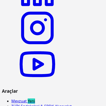
kullanmadan her derinlik ve her
genişlikte sert kaya kazılması (Derin
kazı)
15.125.1006
Çakıl temin edilerek, drenaj
m3
yapılması
15.150.1005
Beton santralinde üretilen veya
m3
satın alınan ve beton pompasıyla
basılan, C 25/30 basınç dayanım
sınıfında, gri renkte, normal hazır
beton dökülmesi (beton nakli dahil)
15.150.1006
Beton santralinde üretilen veya
m3
satın alınan ve beton pompasıyla
basılan, C 30/37 basınç dayanım
sınıfında, gri renkte, normal hazır
beton dökülmesi (beton nakli dahil)
15.165.1001
Her türlü profil demirlerin münferit
ton
veya birleşik olarak hazırlanması ve
Araçlar
yerine tespit edilmesi (aşık olarak
yapılan mertekler, hurdi döşemeler,
mütemadi kirişler, basit olarak
Mevzuat
Yeni
kullanılan münferit çatı aşıkları ve