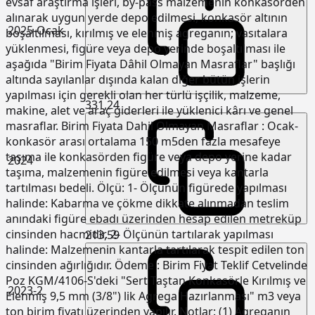
evsaf araştırma işleri, by-pass malzemenin konkasörden
alınarak uygun yerde depo edilmesi, konkasör altının
2025-Ocak
boşaltılması, kırılmış ve elenmiş agreganın; vasıtalara
yüklenmesi, figüre veya depo yerinde boşaltılması ile
aşağıda "Birim Fiyata Dâhil Olmayan Masraflar" başlığı
altında sayılanlar dışında kalan diğer bütün işlerin
yapılması için gerekli olan her türlü işçilik, malzeme,
331,24
makine, alet ve araç giderleri ile yüklenici kârı ve genel
masraflar. Birim Fiyata Dahil Olmayan Masraflar : Ocak-
konkasör arası ortalama 150 m5den fazla mesafeye
taşıma ile konkasörden figüre veya depo yerine kadar
2024
taşıma, malzemenin figüre edilmesi veya kantarla
tartılması bedeli. Ölçü: 1- Ölçünün figürede yapılması
halinde: Kabarma ve çökme dikkate alınmadan teslim
anındaki figüre ebadı üzerinden hesap edilen metreküp
cinsinden hacmidir. 2- Ölçünün tartılarak yapılması
213,59
halinde: Malzemenin kantarla tartılarak tespit edilen ton
cinsinden ağırlığıdır. Ödeme : Birim Fiyat Teklif Cetvelinde
Poz KGM/4106-S'deki "Sert Taştan Konkasörle Kırılmış ve
2023-2
Elenmiş 9,5 mm (3/8") lik Agrega Hazırlanması" m3 veya
ton birim fiyatı üzerinden yapılır. Notlar: (1) Agreganın