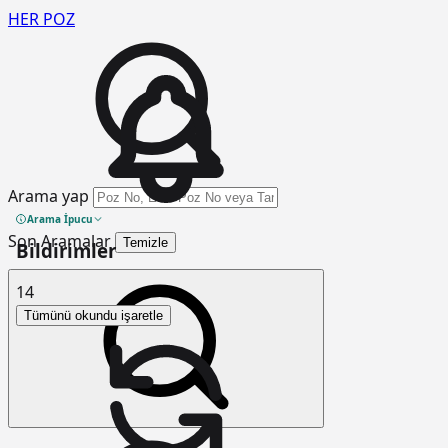
HER
POZ
Arama yap
Arama İpucu
Son Aramalar
Temizle
Bildirimler
14
Tümünü okundu işaretle