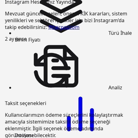
Instagram Hesabımız Yayında
Mevzuat güncellemeleri, önemli KİK kararları, sistem
yenilikleri ve sektörel içerikler için bizi Instagram’da
takip edebilirsiniz:
@herpozcom
Türü
İhale
2 ay önce
Birim Fiyatı
Analiz
Taksit seçenekleri
Kullanıcılarımızın ödeme süreçlerini kolaylaştırmak
amacıyla sistemimize taksitli ödeme seçeneği
eklenmiştir. İlgili seçenek ödeme adımında
Dosyası
görüntülenebilecektir.