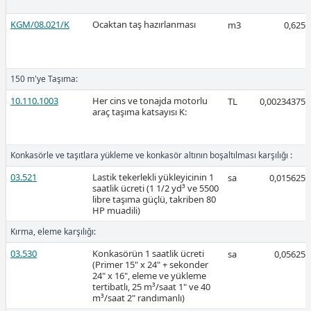
KGM/08.021/K
Ocaktan taş hazırlanması
m3
0,625
2026-Mart
150 m'ye Taşıma:
10.110.1003
Her cins ve tonajda motorlu
TL
0,00234375
araç taşıma katsayısı K:
Ücretli
Konkasörle ve taşıtlara yükleme ve konkasör altının boşaltılması karşılığı :
03.521
Lastik tekerlekli yükleyicinin 1
sa
0,015625
saatlik ücreti (1 1/2 yd³ ve 5500
libre taşıma güçlü, takriben 80
Ücretli
HP muadili)
Kırma, eleme karşılığı:
03.530
Konkasörün 1 saatlik ücreti
sa
0,05625
(Primer 15" x 24" + sekonder
24" x 16", eleme ve yükleme
tertibatlı, 25 m³/saat 1" ve 40
2026-Şubat
m³/saat 2" randımanlı)