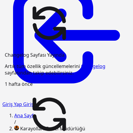
Changelog Sayfası Yayında
Artık tüm özellik güncellemelerini
Changelog
sayfasından takip edebilirsiniz.
1 hafta önce
Giriş Yap
Giriş
Ana Sayfa
/
Karayolları Genel Müdürlüğü