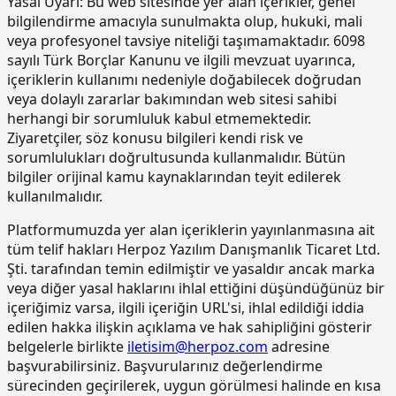
Yasal Uyarı:
Bu web sitesinde yer alan içerikler, genel
15.190.1003
Kuvars-Korund agregalı (gri) yüzey
m2
bilgilendirme amacıyla sunulmakta olup, hukuki, mali
sertleştirici ve kür uygulaması (taze
veya profesyonel tavsiye niteliği taşımamaktadır. 6098
betonda)
sayılı Türk Borçlar Kanunu ve ilgili mevzuat uyarınca,
içeriklerin kullanımı nedeniyle doğabilecek doğrudan
15.190.1017
Epoksi esaslı zemin kaplamalar üzeri
m2
veya dolaylı zararlar bakımından web sitesi sahibi
poliüretan esaslı, UV dayanımlı,
renkli, elastik, mat görünümlü, iki
herhangi bir sorumluluk kabul etmemektedir.
bileşenli son kat kaplama
Ziyaretçiler, söz konusu bilgileri kendi risk ve
malzemesi ile kaplama yapılması
sorumlulukları doğrultusunda kullanmalıdır. Bütün
bilgiler orijinal kamu kaynaklarından teyit edilerek
15.220.1001
85 mm kalınlığında yatay delikli
m2
tuğla (190 x 85 x 190 mm) ile duvar
kullanılmalıdır.
yapılması
Platformumuzda yer alan içeriklerin yayınlanmasına ait
15.270.1009
Çimento esaslı tek bilesenli kristalize
m2
tüm telif hakları Herpoz Yazılım Danışmanlık Ticaret Ltd.
su yalıtım harcı ile 2 kat halinde
Şti. tarafından temin edilmiştir ve yasaldır ancak marka
toplam 1.5 mm kalınlıkta su yalıtımı
veya diğer yasal haklarını ihlal ettiğini düşündüğünüz bir
yapılması
içeriğimiz varsa, ilgili içeriğin URL'si, ihlal edildiği iddia
15.275.1102
200/250 kg kireç/çimento karışımı
m2
edilen hakka ilişkin açıklama ve hak sahipliğini gösterir
kaba ve ince harçla sıva yapılması (iç
belgelerle birlikte
iletisim@herpoz.com
adresine
cephe sıvası)
başvurabilirsiniz. Başvurularınız değerlendirme
15.275.1106
250 kg çimento dozlu harç ile kaba
m2
sürecinden geçirilerek, uygun görülmesi halinde en kısa