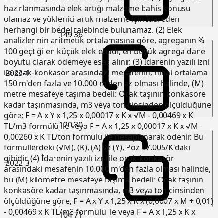
hazırlanmasında elek artığı malzeme bahis konusu
olamaz ve yüklenici artık malzeme için İdareden
herhangi bir bedel talebinde bulunamaz. (2) Elek
149,36
analizlerinin aritmetik ortalamasına göre, agreganın %
100 geçtiği en küçük elek ebadı, en büyük agrega dane
boyutu olarak ödemeye esas alınır. (3) İdarenin yazılı izni
ile ocak-konkasör arasındaki mesafenin; nihai ortalama
2023-1
150 m'den fazla ve 10.000 m'den az olması halinde, (M)
metre mesafeye taşıma bedeli: Ocak taşının konkasöre
kadar taşınmasında, m3 veya ton cinsinden ölçüldüğüne
göre; F = A x Y x 1,25 x 0,00017 x K x √M - 0,00469 x K
120,30
TL/m3 formülü ile veya F = A x 1,25 x 0,00017 x K x √M -
0,00260 x K TL/ton formülü ile hesaplanarak ödenir. Bu
formüllerdeki (√M), (K), (A) ve (Y), Poz 07.005/K'daki
gibidir. (4) İdarenin yazılı izni ile ocak-konkasör
2022-3
arasındaki mesafenin 10.000 m'den fazla olması halinde,
bu (M) kilometre mesafeye taşıma bedeli: Ocak taşının
konkasöre kadar taşınmasında, m3 veya ton cinsinden
ölçüldüğüne göre; F = A x Y x 1,25 x K x (0,0007 x M + 0,01)
- 0,00469 x K TL/m3 formülü ile veya F = A x 1,25 x K x
104,71