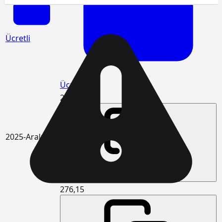
Ücretli
Ücretli
282,43
2025-Aralık
276,15