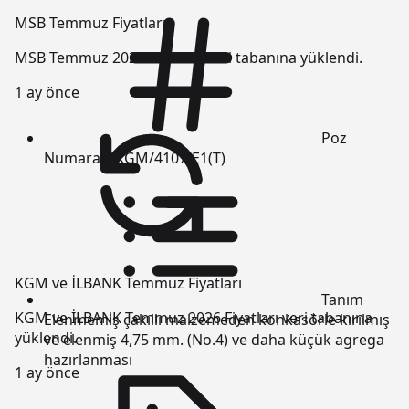
MSB Temmuz Fiyatları
MSB Temmuz 2026 Fiyatları veri tabanına yüklendi.
1 ay önce
Poz
Numarası
KGM/4107-E1(T)
KGM ve İLBANK Temmuz Fiyatları
Tanım
KGM ve İLBANK Temmuz 2026 Fiyatları veri tabanına
Elenmemiş çakıllı malzemeden konkasörle kırılmış
yüklendi.
ve elenmiş 4,75 mm. (No.4) ve daha küçük agrega
hazırlanması
1 ay önce