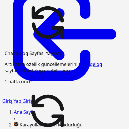
Changelog Sayfası Yayında
Artık tüm özellik güncellemelerini
Changelog
sayfasından takip edebilirsiniz.
1 hafta önce
Giriş Yap
Giriş
Ana Sayfa
/
Karayolları Genel Müdürlüğü