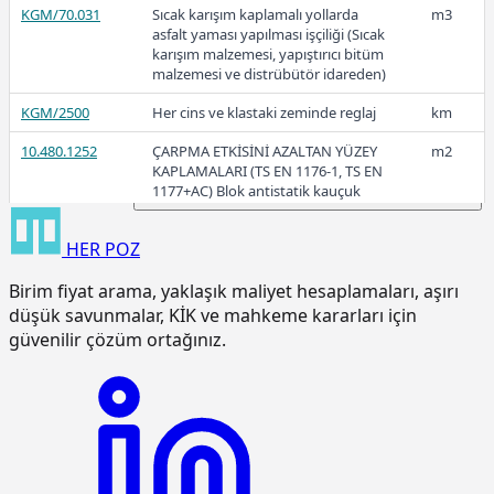
KGM/70.031
Sıcak karışım kaplamalı yollarda
m3
12,28
asfalt yaması yapılması işçiliği (Sıcak
karışım malzemesi, yapıştırıcı bitüm
malzemesi ve distrübütör idareden)
2016
KGM/2500
Her cins ve klastaki zeminde reglaj
km
10.480.1252
ÇARPMA ETKİSİNİ AZALTAN YÜZEY
m2
KAPLAMALARI (TS EN 1176-1, TS EN
1177+AC) Blok antistatik kauçuk
zemin kaplaması 3cm kalınlıkta
HER
POZ
15.120.1007
Makine ile patlayıcı madde
m3
kullanmadan sert kaya kazılması
Birim fiyat arama, yaklaşık maliyet hesaplamaları, aşırı
(Serbest kazı)
düşük savunmalar, KİK ve mahkeme kararları için
15.120.1101
Makine ile her derinlik ve her
m3
güvenilir çözüm ortağınız.
genişlikte yumuşak ve sert toprak
kazılması (Derin kazı)
15.120.1102
Makine ile her derinlik ve her
m3
genişlikte yumuşak ve sert
küskülük kazılması (Derin kazı)
15.120.1107
Makine ile patlayıcı madde
m3