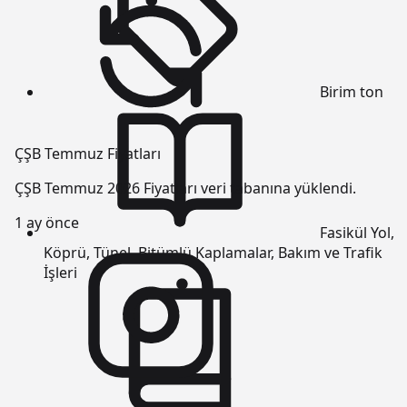
Birim
ton
ÇŞB Temmuz Fiyatları
ÇŞB Temmuz 2026 Fiyatları veri tabanına yüklendi.
1 ay önce
Fasikül
Yol,
Köprü, Tünel, Bitümlü Kaplamalar, Bakım ve Trafik
İşleri