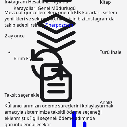
Instagram Hesabımız Yayında
Kitap
Karayolları Genel Müdürlüğü
Mevzuat güncellemeleri, önemli KİK kararları, sistem
yenilikleri ve sektörel içerikler için bizi Instagram’da
takip edebilirsiniz:
@herpozcom
2 ay önce
Türü
İhale
Birim Fiyatı
Taksit seçenekleri
Analiz
Kullanıcılarımızın ödeme süreçlerini kolaylaştırmak
amacıyla sistemimize taksitli ödeme seçeneği
eklenmiştir. İlgili seçenek ödeme adımında
görüntülenebilecektir.