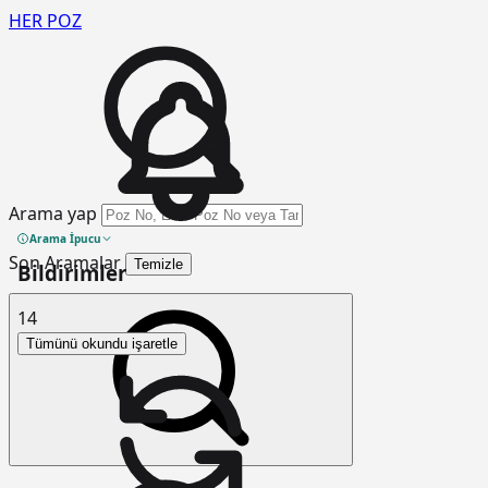
HER
POZ
Arama yap
Arama İpucu
Son Aramalar
Temizle
Bildirimler
14
Tümünü okundu işaretle