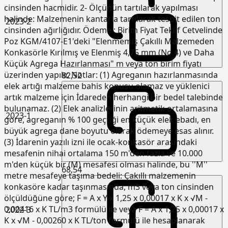
cinsinden hacmidir. 2- Ölçünün tartılarak yapılması
halinde: Malzemenin kantarla tartılarak tespit edilen ton
2023-2
cinsinden ağırlığıdır. Ödeme : Birim Fiyat Teklif Cetvelinde
Poz KGM/4107-E1'deki "Elenmemiş Çakıllı Malzemeden
Konkasörle Kırılmış ve Elenmiş 4,75 mm (No.4) ve Daha
Küçük Agrega Hazırlanması" m veya ton birim fiyatı
üzerinden yapılır. Notlar: (1) Agreganın hazırlanmasında
82,52
elek artığı malzeme bahis konusu olamaz ve yüklenici
artık malzeme için İdareden herhangi bir bedel talebinde
bulunamaz. (2) Elek analizlerinin aritmetik ortalamasına
2023-1
göre, agreganın % 100 geçtiği en küçük elek ebadı, en
büyük agrega dane boyutu olarak ödemeye esas alınır.
(3) İdarenin yazılı izni ile ocak-konkasör arasındaki
mesafenin nihai ortalama 150 m'den fazla ve 10.000
m'den küçük bir (M) mesafesi olması halinde, bu ''M''
68,54
metre mesafeye taşıma bedeli: Çakıllı malzemenin
konkasöre kadar taşınmasında, m3 veya ton cinsinden
ölçüldüğüne göre; F = A x Y x 1,25 x 0,00017 x K x √M -
0,00416 x K TL/m3 formülü ile veya F = A x 1,25 x 0,00017 x
2022-3
K x √M - 0,00260 x K TL/ton formülü ile hesaplanarak