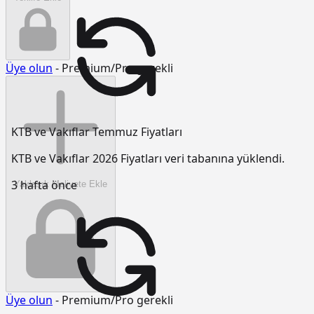
Üye olun
- Premium/Pro gerekli
KTB ve Vakıflar Temmuz Fiyatları
KTB ve Vakıflar 2026 Fiyatları veri tabanına yüklendi.
3 hafta önce
Yaklaşık Maliyete Ekle
Üye olun
- Premium/Pro gerekli