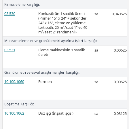
Kırma, eleme karşılığı:
2026-Şubat
03.530
Konkasörün 1 saatlik ücreti
sa
0,040625
(Primer 15" x 24" + sekonder
24" x 16", eleme ve yükleme
tertibatlı, 25 m³/saat 1" ve 40
m³/saat 2" randımanlı)
Munzam elemeler ve gronülometri ayarlma işleri karşılığı:
03.531
Eleme makinesinin 1 saatlik
sa
0,00625
Ücretli
ücreti
Granülometri ve esvaf araştırma işleri karşılığı:
Ücretli
10.100.1060
Formen
sa
0,00625
Boşatlma Karşılığı:
2026-Ocak
10.100.1062
Düz işçi (İnşaat işçisi)
sa
0,03125