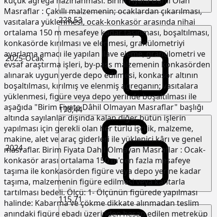
küçük agrega hazırlanması. Birim Fiyata Dahil Olan
Masraflar : Çakıllı malzemenin; ocaklardan çıkarılması,
228,53
vasıtalara yüklenmesi, ocak-konkasör arasında nihai
ortalama 150 m mesafeye kadar taşınması, boşaltılması,
konkasörde kırılması ve elenmesi, granülometriyi
ayarlama amacı ile yapılan ilave eleme, granülometri ve
2025-Ocak
evsaf araştırma işleri, by-pass malzemenin konkasörden
alınarak uygun yerde depo edilmesi, konkasör altının
boşaltılması, kırılmış ve elenmiş agreganın; vasıtalara
yüklenmesi, figüre veya depo yerinde boşaltılması ile
aşağıda "Birim Fiyata Dâhil Olmayan Masraflar" başlığı
178,44
altında sayılanlar dışında kalan diğer bütün işlerin
yapılması için gerekli olan her türlü işçilik, malzeme,
makine, alet ve araç giderleri ile yüklenici kârı ve genel
2024
masraflar. Birim Fiyata Dahil Olmayan Masraflar : Ocak-
konkasör arası ortalama 150 m'den fazla mesafeye
taşıma ile konkasörden figüre veya depo yerine kadar
taşıma, malzemenin figüre edilmesi veya kantarla
tartılması bedeli. Ölçü: 1- Ölçünün figürede yapılması
115,71
halinde: Kabarma ve çökme dikkate alınmadan teslim
anındaki figüre ebadı üzerinden hesap edilen metreküp