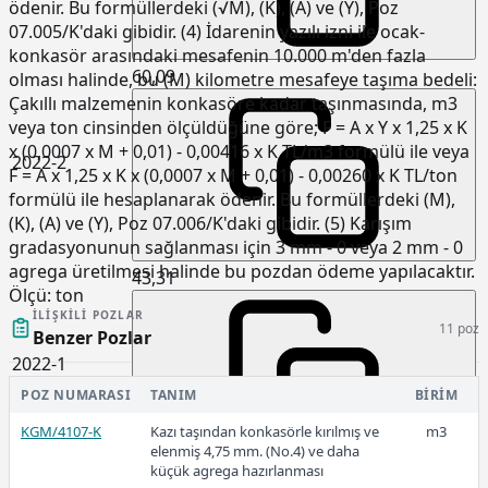
ödenir. Bu formüllerdeki (√M), (K), (A) ve (Y), Poz
07.005/K'daki gibidir. (4) İdarenin yazılı izni ile ocak-
konkasör arasındaki mesafenin 10.000 m'den fazla
60,09
olması halinde, bu (M) kilometre mesafeye taşıma bedeli:
Çakıllı malzemenin konkasöre kadar taşınmasında, m3
veya ton cinsinden ölçüldüğüne göre; F = A x Y x 1,25 x K
x (0,0007 x M + 0,01) - 0,00416 x K TL/m3 formülü ile veya
2022-2
F = A x 1,25 x K x (0,0007 x M + 0,01) - 0,00260 x K TL/ton
formülü ile hesaplanarak ödenir. Bu formüllerdeki (M),
(K), (A) ve (Y), Poz 07.006/K'daki gibidir. (5) Karışım
gradasyonunun sağlanması için 3 mm - 0 veya 2 mm - 0
agrega üretilmesi halinde bu pozdan ödeme yapılacaktır.
43,31
Ölçü:
ton
İLIŞKILI POZLAR
11 poz
Benzer Pozlar
2022-1
POZ NUMARASI
TANIM
BIRIM
KGM/4107-K
Kazı taşından konkasörle kırılmış ve
m3
elenmiş 4,75 mm. (No.4) ve daha
küçük agrega hazırlanması
26,12