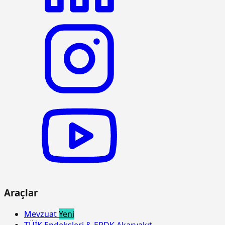
kullanmadan her derinlik ve her
genişlikte sert kaya kazılması (Derin
kazı)
15.125.1006
Çakıl temin edilerek, drenaj
m3
yapılması
15.150.1005
Beton santralinde üretilen veya
m3
satın alınan ve beton pompasıyla
basılan, C 25/30 basınç dayanım
sınıfında, gri renkte, normal hazır
beton dökülmesi (beton nakli dahil)
15.150.1006
Beton santralinde üretilen veya
m3
satın alınan ve beton pompasıyla
basılan, C 30/37 basınç dayanım
sınıfında, gri renkte, normal hazır
beton dökülmesi (beton nakli dahil)
15.165.1001
Her türlü profil demirlerin münferit
ton
veya birleşik olarak hazırlanması ve
Araçlar
yerine tespit edilmesi (aşık olarak
yapılan mertekler, hurdi döşemeler,
mütemadi kirişler, basit olarak
Mevzuat
Yeni
kullanılan münferit çatı aşıkları ve
TÜİK Endeksleri & EPDK Akaryakıt