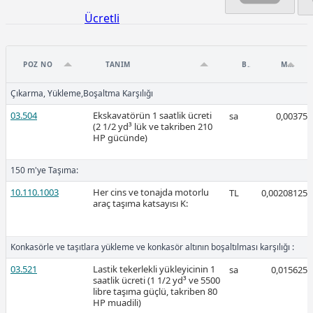
Ücretli
POZ NO
TANIM
BIRIM
MIKTAR
Çıkarma, Yükleme,Boşaltma Karşılığı
2026-Mart
03.504
Ekskavatörün 1 saatlik ücreti
sa
0,00375
(2 1/2 yd³ lük ve takriben 210
HP gücünde)
150 m'ye Taşıma:
10.110.1003
Her cins ve tonajda motorlu
TL
0,00208125
Ücretli
araç taşıma katsayısı K:
Konkasörle ve taşıtlara yükleme ve konkasör altının boşaltılması karşılığı :
Ücretli
03.521
Lastik tekerlekli yükleyicinin 1
sa
0,015625
saatlik ücreti (1 1/2 yd³ ve 5500
libre taşıma güçlü, takriben 80
HP muadili)