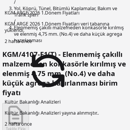
/
Yol, Köprü, Tünel, Bitümlü Kaplamalar, Bakım ve
KGM ARGE 2026 1.Dönem Fiyatları
Trafik İşleri
/
KGM ARGE 2026 1.Dönem Fiyatları veri tabanına
Elenmemiş çakıllı malzemeden konkasörle kırılmış
yüklendi.
ve elenmiş 4,75 mm. (No.4) ve daha küçük agrega
hazırlanması
2 hafta önce
KGM/4107-E1(T) - Elenmemiş çakıllı
malzemeden konkasörle kırılmış ve
elenmiş 4,75 mm. (No.4) ve daha
küçük agrega hazırlanması birim
fiyatı
Kültür Bakanlığı Analizleri
Kültür Bakanlığı Analizleri yayına alınmıştır..
2 hafta önce
Teklife Ekle