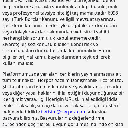
Yasal Uyarı:
Bu web sitesinde yer alan içerikler, genel
15.190.1003
Kuvars-Korund agregalı (gri) yüzey
m2
bilgilendirme amacıyla sunulmakta olup, hukuki, mali
sertleştirici ve kür uygulaması (taze
veya profesyonel tavsiye niteliği taşımamaktadır. 6098
betonda)
sayılı Türk Borçlar Kanunu ve ilgili mevzuat uyarınca,
içeriklerin kullanımı nedeniyle doğabilecek doğrudan
15.190.1017
Epoksi esaslı zemin kaplamalar üzeri
m2
veya dolaylı zararlar bakımından web sitesi sahibi
poliüretan esaslı, UV dayanımlı,
renkli, elastik, mat görünümlü, iki
herhangi bir sorumluluk kabul etmemektedir.
bileşenli son kat kaplama
Ziyaretçiler, söz konusu bilgileri kendi risk ve
malzemesi ile kaplama yapılması
sorumlulukları doğrultusunda kullanmalıdır. Bütün
bilgiler orijinal kamu kaynaklarından teyit edilerek
15.220.1001
85 mm kalınlığında yatay delikli
m2
tuğla (190 x 85 x 190 mm) ile duvar
kullanılmalıdır.
yapılması
Platformumuzda yer alan içeriklerin yayınlanmasına ait
15.270.1009
Çimento esaslı tek bilesenli kristalize
m2
tüm telif hakları Herpoz Yazılım Danışmanlık Ticaret Ltd.
su yalıtım harcı ile 2 kat halinde
Şti. tarafından temin edilmiştir ve yasaldır ancak marka
toplam 1.5 mm kalınlıkta su yalıtımı
veya diğer yasal haklarını ihlal ettiğini düşündüğünüz bir
yapılması
içeriğimiz varsa, ilgili içeriğin URL'si, ihlal edildiği iddia
15.275.1102
200/250 kg kireç/çimento karışımı
m2
edilen hakka ilişkin açıklama ve hak sahipliğini gösterir
kaba ve ince harçla sıva yapılması (iç
belgelerle birlikte
iletisim@herpoz.com
adresine
cephe sıvası)
başvurabilirsiniz. Başvurularınız değerlendirme
15.275.1106
250 kg çimento dozlu harç ile kaba
m2
sürecinden geçirilerek, uygun görülmesi halinde en kısa
sıva yapılması