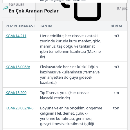
POPÜLER
87 poz
KGM/4107-E2(T)
Elenmiş çakıldan konkasörle kırılmış
ton
En Çok Aranan Pozlar
ve elenmiş 4,75 mm. (No.4) ve daha
küçük agrega hazırlanması
POZ NUMARASI
TANIM
BIRIM
16,23
KGM/4269
Malzemenin kantar ile tartılması
ton
KGM/14.211
Her derinlikte, her cins ve klastaki
m3
KGM/4270
Mineral filler hazırlanması
ton
zeminde kuruda kutu menfez, gido,
mahmuz, taş dolgu ve tahkimat
KGM/4300/PMB
Özel plentte polimer modifiye
ton
2018
işleri temellerinin kazılması (Makine
bitüm (PMB) hazırlanması
ile)
KGM/15.006/A
Ekskavatörle her cins küskülüğün
m3
kazılması ve kullanılması (Yarma ve
yan ariyetten dolguya gidecek
14,39
kazılarda)
KGM/15.200
Tip II servis yolu (Her cins ve
km
klastaki zeminde)
2017
KGM/23.002/K-6
Boyuna ve enine önçekim, öngerme
ton
çeliğinin (Tel, demet, çubuk)
yerlerine konulması, gerilmesi,
gevşetilmesi ve kesilmesi işçiliği