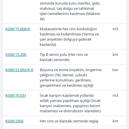
zeminde kuruda kutu menfez, gido,
17,51
KGM/4107-E1(T)
Elenmemiş çakıllı malzemeden
ton
mahmuz, taş dolgu ve tahkimat
konkasörle kırılmış ve elenmiş 4,75
işleri temellerinin kazılması (Makine
mm. (No.4) ve daha küçük agrega
ile)
hazırlanması
2018
KGM/15.006/A
Ekskavatörle her cins küskülüğün
m3
KGM/4107-E2
Elenmiş çakıldan konkasörle kırılmış
m3
kazılması ve kullanılması (Yarma ve
ve elenmiş 4,75 mm. (No.4) ve daha
yan ariyetten dolguya gidecek
küçük agrega hazırlanması
kazılarda)
KGM/15.200
Tip II servis yolu (Her cins ve
km
15,55
klastaki zeminde)
KGM/23.002/K-6
Boyuna ve enine önçekim, öngerme
ton
çeliğinin (Tel, demet, çubuk)
yerlerine konulması, gerilmesi,
2017
gevşetilmesi ve kesilmesi işçiliği
KGM/70.031
Sıcak karışım kaplamalı yollarda
m3
asfalt yaması yapılması işçiliği (Sıcak
karışım malzemesi, yapıştırıcı bitüm
malzemesi ve distrübütör idareden)
13,16
KGM/2500
Her cins ve klastaki zeminde reglaj
km