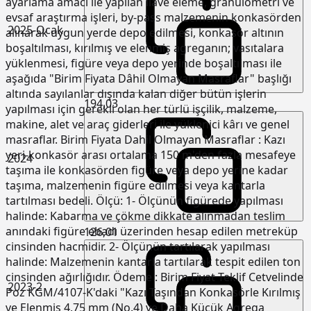
ayarlama amacı ile yapılan ilave eleme, granülometri ve
evsaf araştırma işleri, by-pass malzemenin konkasörden
2025-Ocak
alınarak uygun yerde depo edilmesi, konkasör altının
boşaltılması, kırılmış ve elenmiş agreganın; vasıtalara
yüklenmesi, figüre veya depo yerinde boşaltılması ile
aşağıda "Birim Fiyata Dâhil Olmayan Masraflar" başlığı
altında sayılanlar dışında kalan diğer bütün işlerin
194,03
yapılması için gerekli olan her türlü işçilik, malzeme,
makine, alet ve araç giderleri ile yüklenici kârı ve genel
masraflar. Birim Fiyata Dahil Olmayan Masraflar : Kazı
yeri-konkasör arası ortalama 150 m'den fazla mesafeye
2024
taşıma ile konkasörden figüre veya depo yerine kadar
taşıma, malzemenin figüre edilmesi veya kantarla
tartılması bedeli. Ölçü: 1- Ölçünün figürede yapılması
halinde: Kabarma ve çökme dikkate alınmadan teslim
anındaki figüre ebadı üzerinden hesap edilen metreküp
126,01
cinsinden hacmidir. 2- Ölçünün tartılarak yapılması
halinde: Malzemenin kantarla tartılarak tespit edilen ton
cinsinden ağırlığıdır. Ödeme : Birim Fiyat Teklif Cetvelinde
2023-2
Poz KGM/4107-K'daki "Kazı Taşından Konkasörle Kırılmış
ve Elenmiş 4,75 mm (No.4) ve Daha Küçük Agrega