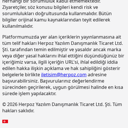
herhangi bir sorumluluk kabul etmemektedir.
bileşenli son kat kaplama
Ziyaretçiler, söz konusu bilgileri kendi risk ve
malzemesi ile kaplama yapılması
sorumlulukları doğrultusunda kullanmalıdır. Bütün
bilgiler orijinal kamu kaynaklarından teyit edilerek
15.220.1001
85 mm kalınlığında yatay delikli
m2
tuğla (190 x 85 x 190 mm) ile duvar
kullanılmalıdır.
yapılması
Platformumuzda yer alan içeriklerin yayınlanmasına ait
15.270.1009
Çimento esaslı tek bilesenli kristalize
m2
tüm telif hakları Herpoz Yazılım Danışmanlık Ticaret Ltd.
su yalıtım harcı ile 2 kat halinde
Şti. tarafından temin edilmiştir ve yasaldır ancak marka
toplam 1.5 mm kalınlıkta su yalıtımı
veya diğer yasal haklarını ihlal ettiğini düşündüğünüz bir
yapılması
içeriğimiz varsa, ilgili içeriğin URL'si, ihlal edildiği iddia
15.275.1102
200/250 kg kireç/çimento karışımı
m2
edilen hakka ilişkin açıklama ve hak sahipliğini gösterir
kaba ve ince harçla sıva yapılması (iç
belgelerle birlikte
iletisim@herpoz.com
adresine
cephe sıvası)
başvurabilirsiniz. Başvurularınız değerlendirme
15.275.1106
250 kg çimento dozlu harç ile kaba
m2
sürecinden geçirilerek, uygun görülmesi halinde en kısa
sıva yapılması
sürede işlem yapılacaktır.
15.275.1111
250/350 kg çimento dozlu kaba ve
m2
© 2026 Herpoz Yazılım Danışmanlık Ticaret Ltd. Şti. Tüm
ince harçla sıva yapılması (dış cephe
hakları saklıdır.
sıvası)
15.275.1112
200/250 kg kireç/çimento karışımı
m2
kaba ve ince harçla sıva yapılması (iç