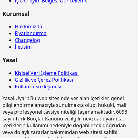
İş Deneyim Belgesi Güncelleme
yapılması ve yerine konulması.
15.180.1002
Ahşaptan düz yüzeyli beton ve
m2
Kurumsal
betonarme kalıbı yapılması
Hakkımızda
15.185.1005
Çelik borudan kalıp iskelesi
m3
Fiyatlandırma
yapılması (0,00-4,00 m arası)
Changelog
15.185.1006
Çelik borudan kalıp iskelesi
m3
İletişim
yapılması (4,01-6,00 m arası)
Yasal
15.185.1013
Ön yapımlı bileşenlerden oluşan
m2
tam güvenlikli, dış cephe iş iskelesi
yapılması. (0,00-51,50 m arası)
Kişisel Veri İşleme Politikası
Gizlilik ve Çerez Politikası
15.190.1002
Kuvars agregalı (gri) yüzey
m2
Kullanıcı Sözleşmesi
sertleştirici ve kür uygulaması (taze
betonda)
Yasal Uyarı:
Bu web sitesinde yer alan içerikler, genel
15.190.1003
Kuvars-Korund agregalı (gri) yüzey
m2
bilgilendirme amacıyla sunulmakta olup, hukuki, mali
sertleştirici ve kür uygulaması (taze
veya profesyonel tavsiye niteliği taşımamaktadır. 6098
betonda)
sayılı Türk Borçlar Kanunu ve ilgili mevzuat uyarınca,
içeriklerin kullanımı nedeniyle doğabilecek doğrudan
15.190.1017
Epoksi esaslı zemin kaplamalar üzeri
m2
veya dolaylı zararlar bakımından web sitesi sahibi
poliüretan esaslı, UV dayanımlı,
renkli, elastik, mat görünümlü, iki