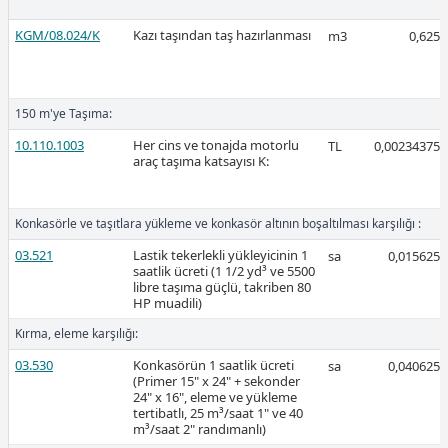
KGM/08.024/K
Kazı taşından taş hazırlanması
m3
0,625
2026-Mart
150 m'ye Taşıma:
10.110.1003
Her cins ve tonajda motorlu
TL
0,00234375
araç taşıma katsayısı K:
Ücretli
Konkasörle ve taşıtlara yükleme ve konkasör altının boşaltılması karşılığı :
03.521
Lastik tekerlekli yükleyicinin 1
sa
0,015625
saatlik ücreti (1 1/2 yd³ ve 5500
libre taşıma güçlü, takriben 80
Ücretli
HP muadili)
Kırma, eleme karşılığı:
03.530
Konkasörün 1 saatlik ücreti
sa
0,040625
(Primer 15" x 24" + sekonder
24" x 16", eleme ve yükleme
tertibatlı, 25 m³/saat 1" ve 40
2026-Şubat
m³/saat 2" randımanlı)