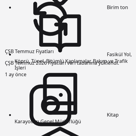
Birim
ton
ÇŞB Temmuz Fiyatları
Fasikül
Yol,
Köprü, Tünel, Bitümlü Kaplamalar, Bakım ve Trafik
ÇŞB Temmuz 2026 Fiyatları veri tabanına yüklendi.
İşleri
1 ay önce
Kitap
Karayolları Genel Müdürlüğü