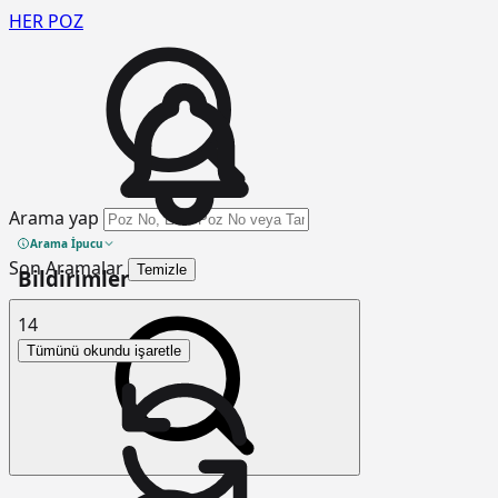
HER
POZ
Arama yap
Arama İpucu
Son Aramalar
Temizle
Bildirimler
14
Tümünü okundu işaretle