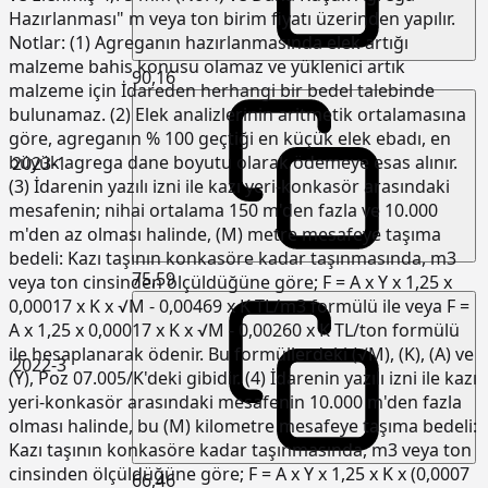
Hazırlanması" m veya ton birim fiyatı üzerinden yapılır.
Notlar: (1) Agreganın hazırlanmasında elek artığı
malzeme bahis konusu olamaz ve yüklenici artık
90,16
malzeme için İdareden herhangi bir bedel talebinde
bulunamaz. (2) Elek analizlerinin aritmetik ortalamasına
göre, agreganın % 100 geçtiği en küçük elek ebadı, en
büyük agrega dane boyutu olarak ödemeye esas alınır.
2023-1
(3) İdarenin yazılı izni ile kazı yeri-konkasör arasındaki
mesafenin; nihai ortalama 150 m'den fazla ve 10.000
m'den az olması halinde, (M) metre mesafeye taşıma
bedeli: Kazı taşının konkasöre kadar taşınmasında, m3
75,59
veya ton cinsinden ölçüldüğüne göre; F = A x Y x 1,25 x
0,00017 x K x √M - 0,00469 x K TL/m3 formülü ile veya F =
A x 1,25 x 0,00017 x K x √M - 0,00260 x K TL/ton formülü
ile hesaplanarak ödenir. Bu formüllerdeki (√M), (K), (A) ve
2022-3
(Y), Poz 07.005/K'deki gibidir. (4) İdarenin yazılı izni ile kazı
yeri-konkasör arasındaki mesafenin 10.000 m'den fazla
olması halinde, bu (M) kilometre mesafeye taşıma bedeli:
Kazı taşının konkasöre kadar taşınmasında, m3 veya ton
cinsinden ölçüldüğüne göre; F = A x Y x 1,25 x K x (0,0007
66,46