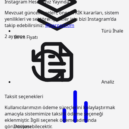
Instagram Hesabımız Yayında
Mevzuat güncellemeleri, önemli KİK kararları, sistem
yenilikleri ve sektörel içerikler için bizi Instagram’da
takip edebilirsiniz:
@herpozcom
Türü
İhale
2 ay önce
Birim Fiyatı
Analiz
Taksit seçenekleri
Kullanıcılarımızın ödeme süreçlerini kolaylaştırmak
amacıyla sistemimize taksitli ödeme seçeneği
eklenmiştir. İlgili seçenek ödeme adımında
Dosyası
görüntülenebilecektir.