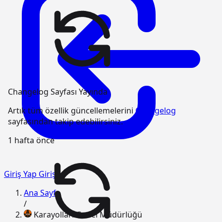
Changelog Sayfası Yayında
Artık tüm özellik güncellemelerini
Changelog
sayfasından takip edebilirsiniz.
1 hafta önce
Giriş Yap
Giriş
Ana Sayfa
/
Karayolları Genel Müdürlüğü