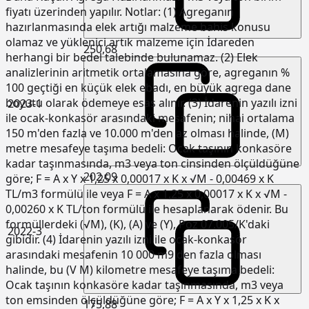
fiyatı üzerinden yapılır. Notlar: (1) Agreganın
hazırlanmasında elek artığı malzeme bahis konusu
olamaz ve yüklenici artık malzeme için İdareden
250,68
herhangi bir bedel talebinde bulunamaz. (2) Elek
analizlerinin aritmetik ortalamasına göre, agreganın %
100 geçtiği en küçük elek ebadı, en büyük agrega dane
boyutu olarak ödemeye esas alınır. (3) İdarenin yazılı izni
2023-1
ile ocak-konkasör arasındaki mesafenin; nihai ortalama
150 m'den fazla ve 10.000 m'den az olması halinde, (M)
metre mesafeye taşıma bedeli: Ocak taşının konkasöre
kadar taşınmasında, m3 veya ton cinsinden ölçüldüğüne
202,09
göre; F = A x Y x 1,25 x 0,00017 x K x √M - 0,00469 x K
TL/m3 formülü ile veya F = A x 1,25 x 0,00017 x K x √M -
0,00260 x K TL/ton formülü ile hesaplanarak ödenir. Bu
formüllerdeki (√M), (K), (A) ve (Y), Poz 07.005/K'daki
2022-3
gibidir. (4) İdarenin yazılı izni ile ocak-konkasör
arasındaki mesafenin 10 000 m9 den fazla olması
halinde, bu (V M) kilometre mesafeye taşıma bedeli:
Ocak taşının konkasöre kadar taşınmasında, m3 veya
ton emsinden ölçüldüğüne göre; F = A x Y x 1,25 x K x
175,88