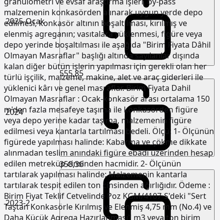
granülometri ve evsaf araştırma işleri, by-pass
malzemenin konkasörden alınarak uygun yerde depo
2025-Ocak
edilmesi, konkasör altının boşaltılması, kırılmış ve
elenmiş agreganın; vasıtalara yüklenmesi, figüre veya
depo yerinde boşaltılması ile aşağıda "Birim Fiyata Dâhil
Olmayan Masraflar" başlığı altında sayılanlar dışında
kalan diğer bütün işlerin yapılması için gerekli olan her
555,85
türlü işçilik, malzeme, makine, alet ve araç giderleri ile
yüklenici kârı ve genel masraflar. Birim Fiyata Dahil
Olmayan Masraflar : Ocak-konkasör arası ortalama 150
m'den fazla mesafeye taşıma ile konkasörden figüre
2024
veya depo yerine kadar taşıma, malzemenin figüre
edilmesi veya kantarla tartılması bedeli. Ölçü: 1- Ölçünün
figürede yapılması halinde: Kabarma ve çökme dikkate
alınmadan teslim anındaki figüre ebadı üzerinden hesap
edilen metreküp cinsinden hacmidir. 2- Ölçünün
358,36
tartılarak yapılması halinde: Malzemenin kantarla
tartılarak tespit edilen ton cinsinden ağırlığıdır. Ödeme :
Birim Fiyat Teklif Cetvelinde Poz KGM/4107-S'deki "Sert
2023-2
Taştan Konkasörle Kırılmış ve Elenmiş 4,75 mm (No.4) ve
Daha Küçük Agrega Hazırlanması" m3 veya ton birim