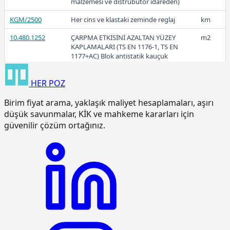
malzemesi ve distrübütör idareden)
2016
KGM/2500
Her cins ve klastaki zeminde reglaj
km
10.480.1252
ÇARPMA ETKİSİNİ AZALTAN YÜZEY
m2
KAPLAMALARI (TS EN 1176-1, TS EN
1177+AC) Blok antistatik kauçuk
zemin kaplaması 3cm kalınlıkta
HER
POZ
15.120.1007
Makine ile patlayıcı madde
m3
kullanmadan sert kaya kazılması
Birim fiyat arama, yaklaşık maliyet hesaplamaları, aşırı
(Serbest kazı)
düşük savunmalar, KİK ve mahkeme kararları için
15.120.1101
Makine ile her derinlik ve her
m3
güvenilir çözüm ortağınız.
genişlikte yumuşak ve sert toprak
kazılması (Derin kazı)
15.120.1102
Makine ile her derinlik ve her
m3
genişlikte yumuşak ve sert
küskülük kazılması (Derin kazı)
15.120.1107
Makine ile patlayıcı madde
m3
kullanmadan her derinlik ve her
genişlikte sert kaya kazılması (Derin
kazı)