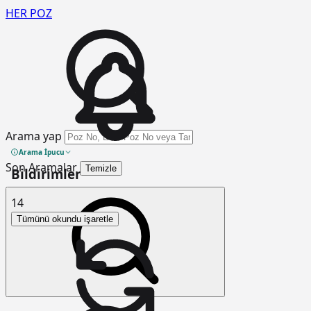
HER
POZ
Arama yap
Arama İpucu
Son Aramalar
Temizle
Bildirimler
14
Tümünü okundu işaretle