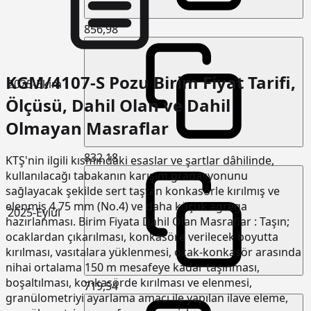
856,98
KGM/4107-S Pozu Birim Fiyat Tarifi,
2025-Ekim
Ölçüsü, Dahil Olan ve Dahil
Olmayan Masraflar
832,18
KTŞ'nin ilgili kısmındaki esaslar ve şartlar dâhilinde,
kullanılacağı tabakanın karışım gradasyonunu
sağlayacak şekilde sert taştan konkasörle kırılmış ve
elenmiş 4,75 mm (No.4) ve daha küçük agrega
2025-Eylül
hazırlanması. Birim Fiyata Dahil Olan Masraflar : Taşın;
ocaklardan çıkarılması, konkasöre verilecek boyutta
kırılması, vasıtalara yüklenmesi, ocak-konkasör arasında
nihai ortalama 150 m mesafeye kadar taşınması,
boşaltılması, konkasörde kırılması ve elenmesi,
719,54
granülometriyi ayarlama amacı ile yapılan ilave eleme,