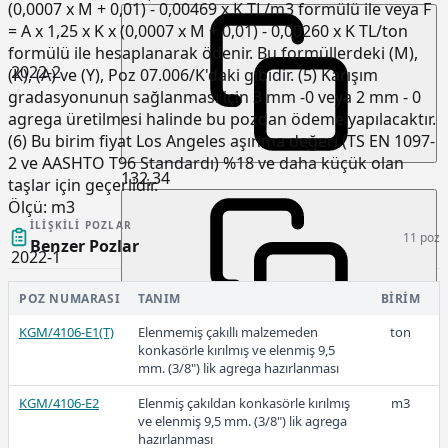
(0,0007 x M + 0,01) - 0,00469 x K TL/m3 formülü ile veya F
= A x 1,25 x K x (0,0007 x M + 0,01) - 0,00260 x K TL/ton
formülü ile hesaplanarak ödenir. Bu formüllerdeki (M),
2022-2
(K), (A) ve (Y), Poz 07.006/K'daki gibidir. (5) Karışım
gradasyonunun sağlanması için 3 mm -0 veya 2 mm - 0
agrega üretilmesi halinde bu pozdan ödeme yapılacaktır.
(6) Bu birim fiyat Los Angeles aşınma değeri (TS EN 1097-
2 ve AASHTO T96 Standardı) %18 ve daha küçük olan
132,34
taşlar için geçerlidir.
Ölçü:
m3
İLIŞKILI POZLAR
11 poz
Benzer Pozlar
2022-1
POZ NUMARASI
TANIM
BIRIM
KGM/4106-E1(T)
Elenmemiş çakıllı malzemeden
ton
konkasörle kırılmış ve elenmiş 9,5
81,18
mm. (3/8") lik agrega hazırlanması
KGM/4106-E2
Elenmiş çakıldan konkasörle kırılmış
m3
ve elenmiş 9,5 mm. (3/8") lik agrega
hazırlanması
2021