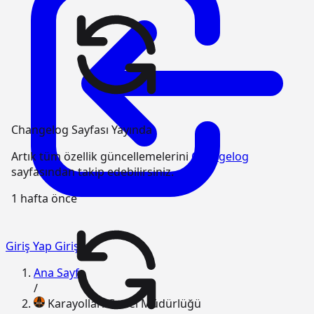
Changelog Sayfası Yayında
Artık tüm özellik güncellemelerini
Changelog
sayfasından takip edebilirsiniz.
1 hafta önce
Giriş Yap
Giriş
Ana Sayfa
/
Karayolları Genel Müdürlüğü