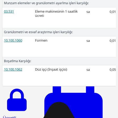
Munzam elemeler ve granülometri ayarlma işleri karşılığı:
03.531
Eleme makinesinin 1 saatlik
sa
0,01
ücreti
Ücretli
Granülometri ve esvaf araştırma işleri karşılığı:
10.100.1060
Formen
sa
0,01
Ücretli
Boşatlma Karşılığı:
10.100.1062
Düz işçi (İnşaat işçisi)
sa
0,05
2026-Ocak
Ücretli