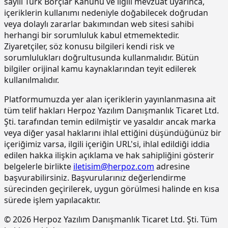
sayılı Türk Borçlar Kanunu ve ilgili mevzuat uyarınca,
içeriklerin kullanımı nedeniyle doğabilecek doğrudan
15.190.1017
Epoksi esaslı zemin kaplamalar üzeri
m2
veya dolaylı zararlar bakımından web sitesi sahibi
poliüretan esaslı, UV dayanımlı,
renkli, elastik, mat görünümlü, iki
herhangi bir sorumluluk kabul etmemektedir.
bileşenli son kat kaplama
Ziyaretçiler, söz konusu bilgileri kendi risk ve
malzemesi ile kaplama yapılması
sorumlulukları doğrultusunda kullanmalıdır. Bütün
bilgiler orijinal kamu kaynaklarından teyit edilerek
15.220.1001
85 mm kalınlığında yatay delikli
m2
tuğla (190 x 85 x 190 mm) ile duvar
kullanılmalıdır.
yapılması
Platformumuzda yer alan içeriklerin yayınlanmasına ait
15.270.1009
Çimento esaslı tek bilesenli kristalize
m2
tüm telif hakları Herpoz Yazılım Danışmanlık Ticaret Ltd.
su yalıtım harcı ile 2 kat halinde
Şti. tarafından temin edilmiştir ve yasaldır ancak marka
toplam 1.5 mm kalınlıkta su yalıtımı
veya diğer yasal haklarını ihlal ettiğini düşündüğünüz bir
yapılması
içeriğimiz varsa, ilgili içeriğin URL'si, ihlal edildiği iddia
15.275.1102
200/250 kg kireç/çimento karışımı
m2
edilen hakka ilişkin açıklama ve hak sahipliğini gösterir
kaba ve ince harçla sıva yapılması (iç
belgelerle birlikte
iletisim@herpoz.com
adresine
cephe sıvası)
başvurabilirsiniz. Başvurularınız değerlendirme
15.275.1106
250 kg çimento dozlu harç ile kaba
m2
sürecinden geçirilerek, uygun görülmesi halinde en kısa
sıva yapılması
sürede işlem yapılacaktır.
15.275.1111
250/350 kg çimento dozlu kaba ve
m2
© 2026 Herpoz Yazılım Danışmanlık Ticaret Ltd. Şti. Tüm
ince harçla sıva yapılması (dış cephe