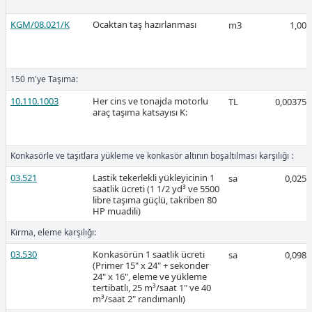
KGM/08.021/K
Ocaktan taş hazırlanması
m3
1,00
2026-Mart
150 m'ye Taşıma:
10.110.1003
Her cins ve tonajda motorlu
TL
0,00375
araç taşıma katsayısı K:
Ücretli
Konkasörle ve taşıtlara yükleme ve konkasör altının boşaltılması karşılığı :
03.521
Lastik tekerlekli yükleyicinin 1
sa
0,025
saatlik ücreti (1 1/2 yd³ ve 5500
libre taşıma güçlü, takriben 80
Ücretli
HP muadili)
Kırma, eleme karşılığı:
03.530
Konkasörün 1 saatlik ücreti
sa
0,098
(Primer 15" x 24" + sekonder
24" x 16", eleme ve yükleme
tertibatlı, 25 m³/saat 1" ve 40
2026-Şubat
m³/saat 2" randımanlı)