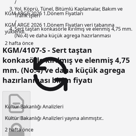
/
Yol, Köprü, Tünel, Bitümlü Kaplamalar, Bakım ve
KGM ARGE 2026 1.Dönem Fiyatları
Trafik İşleri
/
KGM ARGE 2026 1.Dönem Fiyatları veri tabanına
Sert taştan konkasörle kırılmış ve elenmiş 4,75 mm.
yüklendi.
(No.4) ve daha küçük agrega hazırlanması
2 hafta önce
KGM/4107-S - Sert taştan
konkasörle kırılmış ve elenmiş 4,75
mm. (No.4) ve daha küçük agrega
hazırlanması birim fiyatı
Kültür Bakanlığı Analizleri
Kültür Bakanlığı Analizleri yayına alınmıştır..
Teklife Ekle
2 hafta önce