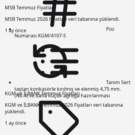
MSB Temmuz Fiyatları
MSB Temmuz 2026 Fiyatları veri tabanına yüklendi.
Poz
1 ay önce
Numarası
KGM/4107-S
Tanım
Sert
taştan konkasörle kırılmış ve elenmiş 4,75 mm.
KGM ve İLBANK Temmuz Fiyatları
(No.4) ve daha küçük agrega hazırlanması
KGM ve İLBANK Temmuz 2026 Fiyatları veri tabanına
yüklendi.
1 ay önce