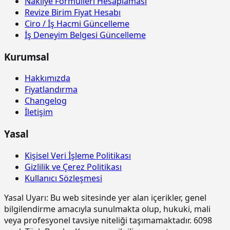
Nakliye Formülleri Hesaplaması
benzeri imalatlar)
Revize Birim Fiyat Hesabı
Ciro / İş Hacmi Güncelleme
15.165.1002
Profil demirlerinden çatı makası
ton
İş Deneyim Belgesi Güncelleme
yapılması ve yerine konulması.
15.180.1002
Ahşaptan düz yüzeyli beton ve
m2
Kurumsal
betonarme kalıbı yapılması
Hakkımızda
15.185.1005
Çelik borudan kalıp iskelesi
m3
Fiyatlandırma
yapılması (0,00-4,00 m arası)
Changelog
15.185.1006
Çelik borudan kalıp iskelesi
m3
İletişim
yapılması (4,01-6,00 m arası)
Yasal
15.185.1013
Ön yapımlı bileşenlerden oluşan
m2
tam güvenlikli, dış cephe iş iskelesi
yapılması. (0,00-51,50 m arası)
Kişisel Veri İşleme Politikası
Gizlilik ve Çerez Politikası
15.190.1002
Kuvars agregalı (gri) yüzey
m2
Kullanıcı Sözleşmesi
sertleştirici ve kür uygulaması (taze
betonda)
Yasal Uyarı:
Bu web sitesinde yer alan içerikler, genel
15.190.1003
Kuvars-Korund agregalı (gri) yüzey
m2
bilgilendirme amacıyla sunulmakta olup, hukuki, mali
sertleştirici ve kür uygulaması (taze
veya profesyonel tavsiye niteliği taşımamaktadır. 6098
betonda)