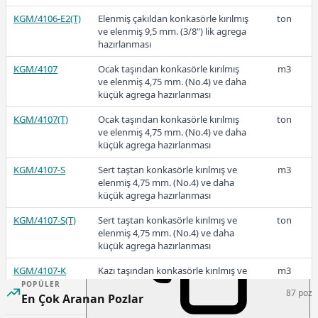
KGM/4106-E2(T)
Elenmiş çakıldan konkasörle kırılmış
ton
ve elenmiş 9,5 mm. (3/8") lik agrega
hazırlanması
KGM/4107
Ocak taşından konkasörle kırılmış
m3
69,75
ve elenmiş 4,75 mm. (No.4) ve daha
küçük agrega hazırlanması
KGM/4107(T)
Ocak taşından konkasörle kırılmış
ton
2020
ve elenmiş 4,75 mm. (No.4) ve daha
küçük agrega hazırlanması
KGM/4107-S
Sert taştan konkasörle kırılmış ve
m3
elenmiş 4,75 mm. (No.4) ve daha
küçük agrega hazırlanması
60,46
KGM/4107-S(T)
Sert taştan konkasörle kırılmış ve
ton
elenmiş 4,75 mm. (No.4) ve daha
küçük agrega hazırlanması
2019
KGM/4107-K
Kazı taşından konkasörle kırılmış ve
m3
elenmiş 4,75 mm. (No.4) ve daha
POPÜLER
87 poz
küçük agrega hazırlanması
En Çok Aranan Pozlar