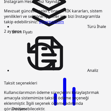
Instagram Hesabımız Yayında
Mevzuat güncellemeleri, önemli KİK kararları, sistem
yenilikleri ve sektörel içerikler için bizi Instagram’da
takip edebilirsiniz:
@herpozcom
Türü
İhale
2 ay önce
Birim Fiyatı
Analiz
Taksit seçenekleri
Kullanıcılarımızın ödeme süreçlerini kolaylaştırmak
amacıyla sistemimize taksitli ödeme seçeneği
eklenmiştir. İlgili seçenek ödeme adımında
Dosyası
görüntülenebilecektir.