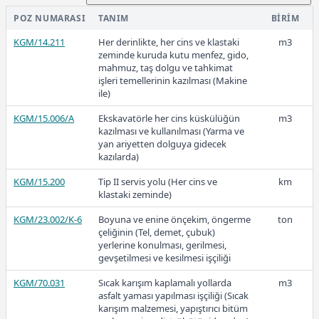
KGM/4107-K(T)
Kazı taşından konkasörle kırılmış ve
ton
49,26
elenmiş 4,75 mm. (No.4) ve daha
POZ NUMARASI
TANIM
BIRIM
küçük agrega hazırlanması
KGM/14.211
Her derinlikte, her cins ve klastaki
m3
KGM/4107-T
Toplama taştan konkasörle kırılmış
m3
zeminde kuruda kutu menfez, gido,
ve elenmiş 4,75 mm. (No.4) ve daha
mahmuz, taş dolgu ve tahkimat
2018
küçük agrega hazırlanması
işleri temellerinin kazılması (Makine
ile)
KGM/4107-T(T)
Toplama taştan konkasörle kırılmış
ton
ve elenmiş 4,75 mm. (No.4) ve daha
KGM/15.006/A
Ekskavatörle her cins küskülüğün
m3
küçük agrega hazırlanması
kazılması ve kullanılması (Yarma ve
yan ariyetten dolguya gidecek
43,93
kazılarda)
KGM/15.200
Tip II servis yolu (Her cins ve
km
klastaki zeminde)
2017
KGM/23.002/K-6
Boyuna ve enine önçekim, öngerme
ton
çeliğinin (Tel, demet, çubuk)
yerlerine konulması, gerilmesi,
gevşetilmesi ve kesilmesi işçiliği
38,96
KGM/70.031
Sıcak karışım kaplamalı yollarda
m3
asfalt yaması yapılması işçiliği (Sıcak
karışım malzemesi, yapıştırıcı bitüm