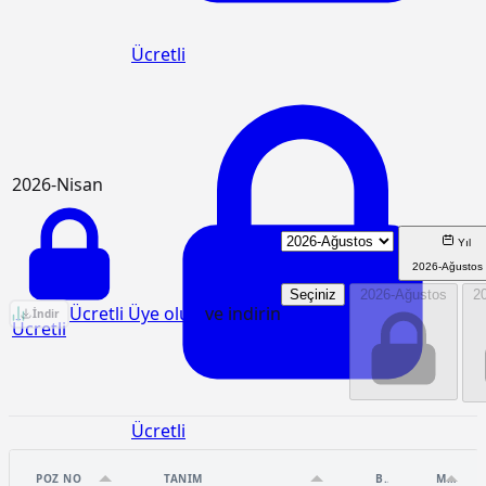
Ücretli
2026-Nisan
Yıl
2026-Ağustos
Seçiniz
2026-Ağustos
2
KGM/4107-S Birim Fiyat Analizi
Ücretli Üye olun
ve indirin
İndir
Ücretli
Ücretli
POZ NO
TANIM
BIRIM
MIKTAR