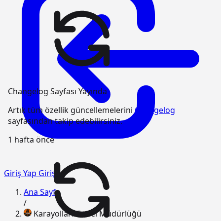
Changelog Sayfası Yayında
Artık tüm özellik güncellemelerini
Changelog
sayfasından takip edebilirsiniz.
1 hafta önce
Giriş Yap
Giriş
Ana Sayfa
/
Karayolları Genel Müdürlüğü