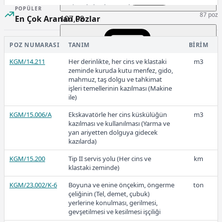
KGM/4383
Bitümlü kaplama ve karışım
m3
POPÜLER
87 poz
agregasının Poz KGM/4380'e göre
107,08
En Çok Aranan Pozlar
elenirken eleğe su verilerek
yıkanması
POZ NUMARASI
TANIM
BIRIM
KGM/4393
Distribütör makinesi ile astar
dekar
2023-1
bitümlü malzemesinin
KGM/14.211
Her derinlikte, her cins ve klastaki
m3
püskürtülmesi (Boru İle)
zeminde kuruda kutu menfez, gido,
mahmuz, taş dolgu ve tahkimat
işleri temellerinin kazılması (Makine
ile)
78,73
KGM/15.006/A
Ekskavatörle her cins küskülüğün
m3
kazılması ve kullanılması (Yarma ve
yan ariyetten dolguya gidecek
kazılarda)
2022-3
KGM/15.200
Tip II servis yolu (Her cins ve
km
klastaki zeminde)
KGM/23.002/K-6
Boyuna ve enine önçekim, öngerme
ton
çeliğinin (Tel, demet, çubuk)
64,65
yerlerine konulması, gerilmesi,
gevşetilmesi ve kesilmesi işçiliği