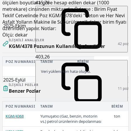
415,76
ölçülen boyutlara göre hesap edilen dekar (1000
metrekare) cinsinden miktarıdır. Ödeme : Birim Fiyat
Teklif Cetvelinde Poz KGM/4378'deki "Beton ve Her Nevi
Asfalt Yolların Makine ile Süpürülmesi" dekar birim fiyatı
2025-Ekim
üzerinden yapılır. Notlar:
Ölçü:
dekar
İLIŞKILI ANALIZLER
42 poz
KGM/4378 Pozunun Kullanıldığı Analizler
403,26
POZ NUMARASI
TANIM
BIRIM
Veri yüklenirken hata oluştu.
2025-Eylül
İLIŞKILI POZLAR
11 poz
Benzer Pozlar
POZ NUMARASI
TANIM
BIRIM
349,79
KGM/4368
Yumuşatıcı (Gaz, benzin, motorin
ton
vs.) petrol ürünlerinin depolanması