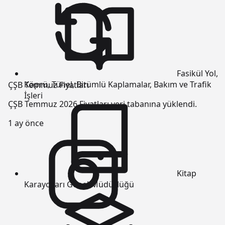
Fasikül
Yol,
Köprü, Tünel, Bitümlü Kaplamalar, Bakım ve Trafik
ÇŞB Temmuz Fiyatları
İşleri
ÇŞB Temmuz 2026 Fiyatları veri tabanına yüklendi.
1 ay önce
Kitap
Karayolları Genel Müdürlüğü