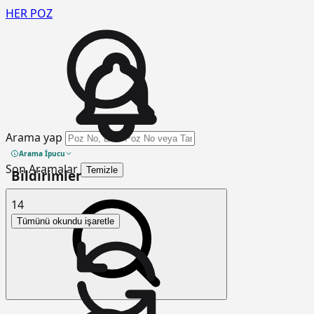
HER
POZ
Arama yap
Arama İpucu
Son Aramalar
Temizle
Bildirimler
14
Tümünü okundu işaretle