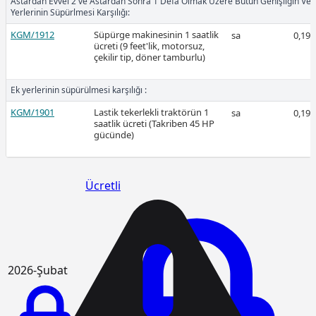
Astardan Evvel 2 ve Astardan Sonra 1 Defa Olmak Üzere Bütün Genişliğin Ve
Yerlerinin Süpürlmesi Karşılığı:
2026-Mart
KGM/1912
Süpürge makinesinin 1 saatlik
sa
0,19
ücreti (9 feet'lik, motorsuz,
çekilir tip, döner tamburlu)
Ek yerlerinin süpürülmesi karşılığı :
KGM/1901
Lastik tekerlekli traktörün 1
sa
0,19
Ücretli
saatlik ücreti (Takriben 45 HP
gücünde)
Ücretli
2026-Şubat