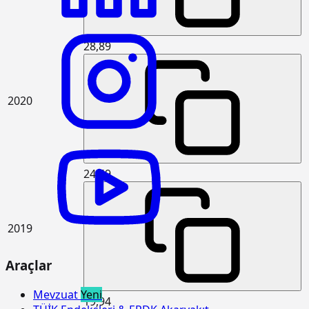
kullanmadan her derinlik ve her
genişlikte sert kaya kazılması (Derin
kazı)
28,89
15.125.1006
Çakıl temin edilerek, drenaj
m3
yapılması
15.150.1005
Beton santralinde üretilen veya
m3
2020
satın alınan ve beton pompasıyla
basılan, C 25/30 basınç dayanım
sınıfında, gri renkte, normal hazır
beton dökülmesi (beton nakli dahil)
15.150.1006
Beton santralinde üretilen veya
m3
24,69
satın alınan ve beton pompasıyla
basılan, C 30/37 basınç dayanım
sınıfında, gri renkte, normal hazır
beton dökülmesi (beton nakli dahil)
2019
15.165.1001
Her türlü profil demirlerin münferit
ton
veya birleşik olarak hazırlanması ve
Araçlar
yerine tespit edilmesi (aşık olarak
yapılan mertekler, hurdi döşemeler,
mütemadi kirişler, basit olarak
Mevzuat
Yeni
19,94
kullanılan münferit çatı aşıkları ve