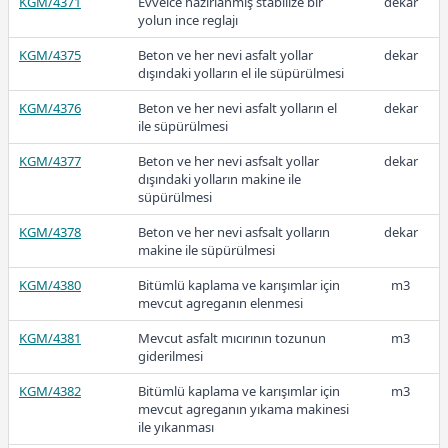
KGM/4371
Evvelce hazırlanmış stabilize bir
dekar
2025-Ocak
yolun ince reglajı
KGM/4375
Beton ve her nevi asfalt yollar
dekar
dışındaki yolların el ile süpürülmesi
KGM/4376
Beton ve her nevi asfalt yolların el
dekar
267,74
ile süpürülmesi
KGM/4377
Beton ve her nevi asfsalt yollar
dekar
dışındaki yolların makine ile
2024
süpürülmesi
KGM/4378
Beton ve her nevi asfsalt yolların
dekar
makine ile süpürülmesi
KGM/4380
Bitümlü kaplama ve karışımlar için
m3
165,60
mevcut agreganın elenmesi
KGM/4381
Mevcut asfalt mıcırının tozunun
m3
giderilmesi
2023-2
KGM/4382
Bitümlü kaplama ve karışımlar için
m3
mevcut agreganın yıkama makinesi
ile yıkanması