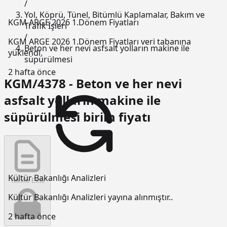
/
Yol, Köprü, Tünel, Bitümlü Kaplamalar, Bakım ve
KGM ARGE 2026 1.Dönem Fiyatları
Trafik İşleri
/
KGM ARGE 2026 1.Dönem Fiyatları veri tabanına
Beton ve her nevi asfsalt yolların makine ile
yüklendi.
süpürülmesi
2 hafta önce
KGM/4378 - Beton ve her nevi
asfsalt yolların makine ile
süpürülmesi birim fiyatı
Kültür Bakanlığı Analizleri
Teklife Ekle
Kültür Bakanlığı Analizleri yayına alınmıştır..
2 hafta önce