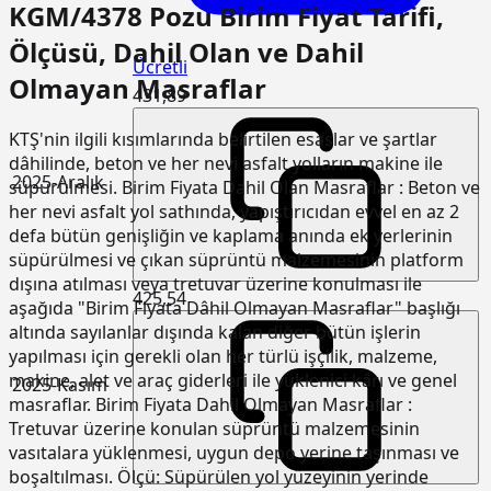
KGM/4378 Pozu Birim Fiyat Tarifi,
Ölçüsü, Dahil Olan ve Dahil
Ücretli
Olmayan Masraflar
431,89
KTŞ'nin ilgili kısımlarında belirtilen esaslar ve şartlar
dâhilinde, beton ve her nevi asfalt yolların makine ile
2025-Aralık
süpürülmesi. Birim Fiyata Dahil Olan Masraflar : Beton ve
her nevi asfalt yol sathında, yapıştırıcıdan evvel en az 2
defa bütün genişliğin ve kaplama anında ek yerlerinin
süpürülmesi ve çıkan süprüntü malzemesinin platform
dışına atılması veya tretuvar üzerine konulması ile
425,54
aşağıda "Birim Fiyata Dâhil Olmayan Masraflar" başlığı
altında sayılanlar dışında kalan diğer bütün işlerin
yapılması için gerekli olan her türlü işçilik, malzeme,
makine, alet ve araç giderleri ile yüklenici kârı ve genel
2025-Kasım
masraflar. Birim Fiyata Dahil Olmayan Masraflar :
Tretuvar üzerine konulan süprüntü malzemesinin
vasıtalara yüklenmesi, uygun depo yerine taşınması ve
boşaltılması. Ölçü: Süpürülen yol yüzeyinin yerinde