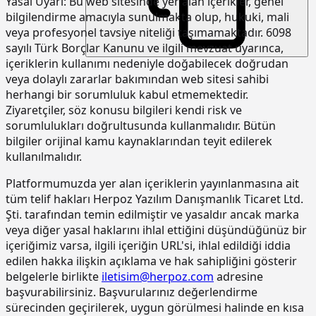
Yasal Uyarı:
Bu web sitesinde yer alan içerikler, genel
15.190.1003
Kuvars-Korund agregalı (gri) yüzey
m2
bilgilendirme amacıyla sunulmakta olup, hukuki, mali
sertleştirici ve kür uygulaması (taze
veya profesyonel tavsiye niteliği taşımamaktadır. 6098
betonda)
sayılı Türk Borçlar Kanunu ve ilgili mevzuat uyarınca,
içeriklerin kullanımı nedeniyle doğabilecek doğrudan
15.190.1017
Epoksi esaslı zemin kaplamalar üzeri
m2
veya dolaylı zararlar bakımından web sitesi sahibi
poliüretan esaslı, UV dayanımlı,
renkli, elastik, mat görünümlü, iki
herhangi bir sorumluluk kabul etmemektedir.
bileşenli son kat kaplama
Ziyaretçiler, söz konusu bilgileri kendi risk ve
malzemesi ile kaplama yapılması
sorumlulukları doğrultusunda kullanmalıdır. Bütün
bilgiler orijinal kamu kaynaklarından teyit edilerek
15.220.1001
85 mm kalınlığında yatay delikli
m2
tuğla (190 x 85 x 190 mm) ile duvar
kullanılmalıdır.
yapılması
Platformumuzda yer alan içeriklerin yayınlanmasına ait
15.270.1009
Çimento esaslı tek bilesenli kristalize
m2
tüm telif hakları Herpoz Yazılım Danışmanlık Ticaret Ltd.
su yalıtım harcı ile 2 kat halinde
Şti. tarafından temin edilmiştir ve yasaldır ancak marka
toplam 1.5 mm kalınlıkta su yalıtımı
veya diğer yasal haklarını ihlal ettiğini düşündüğünüz bir
yapılması
içeriğimiz varsa, ilgili içeriğin URL'si, ihlal edildiği iddia
15.275.1102
200/250 kg kireç/çimento karışımı
m2
edilen hakka ilişkin açıklama ve hak sahipliğini gösterir
kaba ve ince harçla sıva yapılması (iç
belgelerle birlikte
iletisim@herpoz.com
adresine
cephe sıvası)
başvurabilirsiniz. Başvurularınız değerlendirme
15.275.1106
250 kg çimento dozlu harç ile kaba
m2
sürecinden geçirilerek, uygun görülmesi halinde en kısa