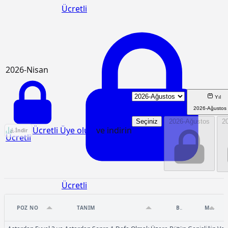
Ücretli
2026-Nisan
Yıl
2026-Ağustos
Seçiniz
2026-Ağustos
2
KGM/4378 Birim Fiyat Analizi
Ücretli Üye olun
ve indirin
İndir
Ücretli
Ücretli
POZ NO
TANIM
BIRIM
MIKTAR