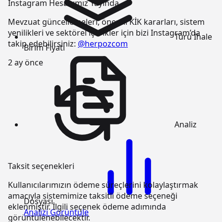
Instagram Hesabımız Yayında
Mevzuat güncellemeleri, önemli KİK kararları, sistem
yenilikleri ve sektörel içerikler için bizi Instagram’da
Türü
İhale
takip edebilirsiniz:
@herpozcom
Birim Fiyatı
2 ay önce
Analiz
Taksit seçenekleri
Kullanıcılarımızın ödeme süreçlerini kolaylaştırmak
amacıyla sistemimize taksitli ödeme seçeneği
Dosyası
eklenmiştir. İlgili seçenek ödeme adımında
Analizi Görüntüle
görüntülenebilecektir.