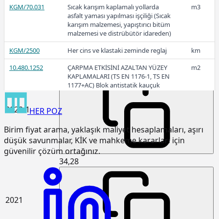
KGM/70.031
Sıcak karışım kaplamalı yollarda
m3
asfalt yaması yapılması işçiliği (Sıcak
2022-2
karışım malzemesi, yapıştırıcı bitüm
malzemesi ve distrübütör idareden)
KGM/2500
Her cins ve klastaki zeminde reglaj
km
10.480.1252
ÇARPMA ETKİSİNİ AZALTAN YÜZEY
m2
54,74
KAPLAMALARI (TS EN 1176-1, TS EN
1177+AC) Blok antistatik kauçuk
zemin kaplaması 3cm kalınlıkta
2022-1
HER
POZ
15.120.1007
Makine ile patlayıcı madde
m3
kullanmadan sert kaya kazılması
Birim fiyat arama, yaklaşık maliyet hesaplamaları, aşırı
(Serbest kazı)
düşük savunmalar, KİK ve mahkeme kararları için
15.120.1101
Makine ile her derinlik ve her
m3
güvenilir çözüm ortağınız.
genişlikte yumuşak ve sert toprak
34,28
kazılması (Derin kazı)
15.120.1102
Makine ile her derinlik ve her
m3
genişlikte yumuşak ve sert
küskülük kazılması (Derin kazı)
2021
15.120.1107
Makine ile patlayıcı madde
m3