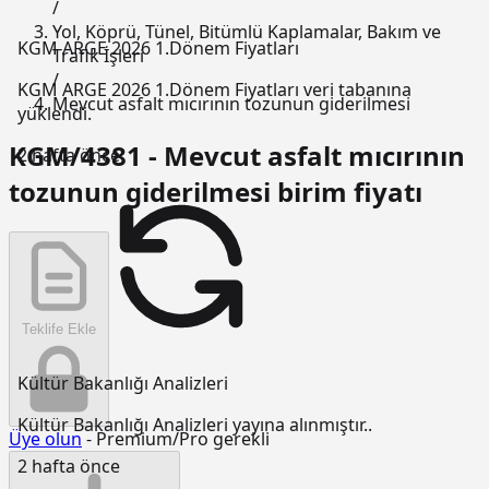
/
Yol, Köprü, Tünel, Bitümlü Kaplamalar, Bakım ve
KGM ARGE 2026 1.Dönem Fiyatları
Trafik İşleri
/
KGM ARGE 2026 1.Dönem Fiyatları veri tabanına
Mevcut asfalt mıcırının tozunun giderilmesi
yüklendi.
KGM/4381 - Mevcut asfalt mıcırının
2 hafta önce
tozunun giderilmesi birim fiyatı
Teklife Ekle
Kültür Bakanlığı Analizleri
Kültür Bakanlığı Analizleri yayına alınmıştır..
Üye olun
- Premium/Pro gerekli
2 hafta önce