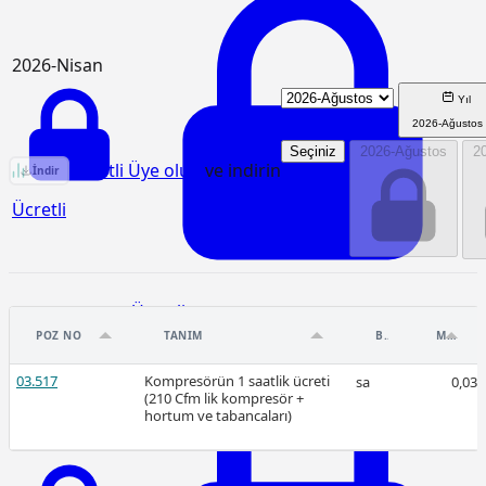
2026-Nisan
Yıl
2026-Ağustos
Seçiniz
2026-Ağustos
2
KGM/4381 Birim Fiyat Analizi
Ücretli Üye olun
ve indirin
İndir
Ücretli
Ücretli
POZ NO
TANIM
BIRIM
MIKTAR
03.517
Kompresörün 1 saatlik ücreti
sa
0,03
(210 Cfm lik kompresör +
hortum ve tabancaları)
2026-Mart