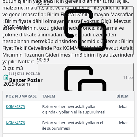
bütün işlerin yapılması için gerekli olan her türlü işçilik,
92,30
malzeme, makine, alet ve araç giderleri ile yüklenici kârı
ve genel masraflar. Birim Fiyata Dahil Olmayan Masraflar
: Birim fiyata dâhil olmayan masraf yoktur. Ölçü: Mevcut
2025-Aralık
asfalt mıcırının, tozu giderilmeden önce, kabarma ve
çökme dikkate alınmadan figüre ebadı üzerinden
hesaplanan metreküp cinsinden hacmidir. Ödeme : Birim
Fiyat Teklif Cetvelinde Poz KGM/4381'deki "Mevcut Asfalt
Mıcırının Tozunun Giderilmesi" m3 birim fiyatı üzerinden
90,99
yapılır. Notlar:
Ölçü:
m3
İLIŞKILI POZLAR
11 poz
Benzer Pozlar
2025-Kasım
POZ NUMARASI
TANIM
BIRIM
KGM/4375
Beton ve her nevi asfalt yollar
dekar
dışındaki yolların el ile süpürülmesi
88,98
KGM/4376
Beton ve her nevi asfalt yolların el
dekar
ile süpürülmesi