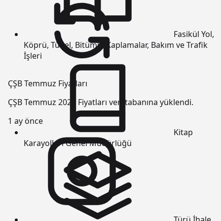
Fasikül
Yol,
Köprü, Tünel, Bitümlü Kaplamalar, Bakım ve Trafik
İşleri
ÇŞB Temmuz Fiyatları
ÇŞB Temmuz 2026 Fiyatları veri tabanına yüklendi.
1 ay önce
Kitap
Karayolları Genel Müdürlüğü
Türü
İhale