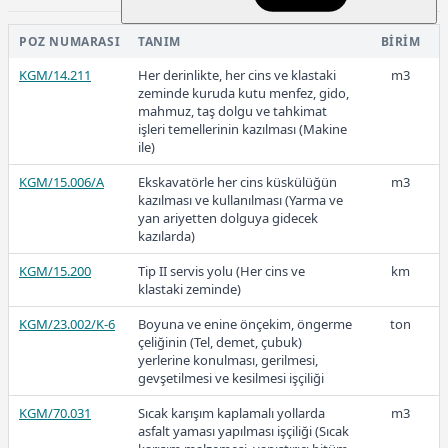
KGM/4394
Distribütör makinesi ile astar
dekar
57,05
bitümlü malzemesinin
POZ NUMARASI
TANIM
BIRIM
püskürtülmesi (El ile) Not:Bu Poz
İdarenin izni olmadan kullanılmaz.
KGM/14.211
Her derinlikte, her cins ve klastaki
m3
zeminde kuruda kutu menfez, gido,
KGM/4398
Distribütör makinesi ile yapıştırıcı
dekar
mahmuz, taş dolgu ve tahkimat
2024
bitümlü malzemesinin
işleri temellerinin kazılması (Makine
püskürtülmesi (Boru ile)
ile)
KGM/15.006/A
Ekskavatörle her cins küskülüğün
m3
kazılması ve kullanılması (Yarma ve
yan ariyetten dolguya gidecek
35,53
kazılarda)
KGM/15.200
Tip II servis yolu (Her cins ve
km
klastaki zeminde)
2023-2
KGM/23.002/K-6
Boyuna ve enine önçekim, öngerme
ton
çeliğinin (Tel, demet, çubuk)
yerlerine konulması, gerilmesi,
gevşetilmesi ve kesilmesi işçiliği
22,93
KGM/70.031
Sıcak karışım kaplamalı yollarda
m3
asfalt yaması yapılması işçiliği (Sıcak