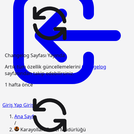
Changelog Sayfası Yayında
Artık tüm özellik güncellemelerini
Changelog
sayfasından takip edebilirsiniz.
1 hafta önce
Giriş Yap
Giriş
Ana Sayfa
/
Karayolları Genel Müdürlüğü