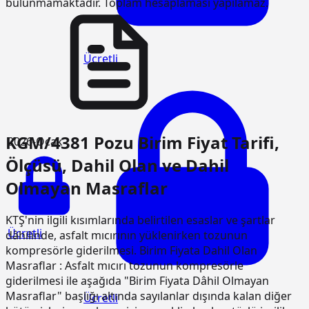
bulunmamaktadır. Toplam hesaplaması yapılamaz.
Ücretli
KGM/4381 Pozu Birim Fiyat Tarifi,
2026-Ocak
Ölçüsü, Dahil Olan ve Dahil
Olmayan Masraflar
KTŞ'nin ilgili kısımlarında belirtilen esaslar ve şartlar
Ücretli
dâhilinde, asfalt mıcırının yüklenirken tozunun
kompresörle giderilmesi. Birim Fiyata Dahil Olan
Masraflar : Asfalt mıcırı tozunun kompresörle
giderilmesi ile aşağıda "Birim Fiyata Dâhil Olmayan
Masraflar" başlığı altında sayılanlar dışında kalan diğer
Ücretli