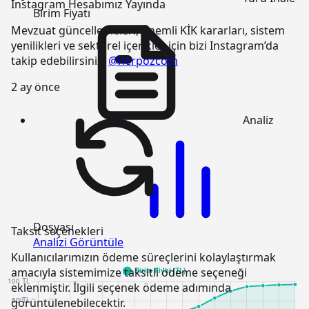
Instagram Hesabımız Yayında
Birim Fiyatı
Mevzuat güncellemeleri, önemli KİK kararları, sistem
yenilikleri ve sektörel içerikler için bizi Instagram’da
takip edebilirsiniz:
@herpozcom
2 ay önce
Analiz
Dosyası
Taksit seçenekleri
Analizi Görüntüle
Kullanıcılarımızın ödeme süreçlerini kolaylaştırmak
amacıyla sistemimize taksitli ödeme seçeneği
eklenmiştir. İlgili seçenek ödeme adımında
görüntülenebilecektir.