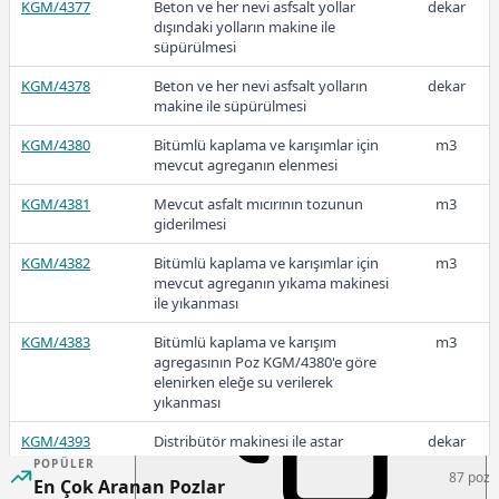
KGM/4377
Beton ve her nevi asfsalt yollar
dekar
2025-Ekim
dışındaki yolların makine ile
süpürülmesi
KGM/4378
Beton ve her nevi asfsalt yolların
dekar
makine ile süpürülmesi
86,38
KGM/4380
Bitümlü kaplama ve karışımlar için
m3
mevcut agreganın elenmesi
KGM/4381
Mevcut asfalt mıcırının tozunun
m3
2025-Eylül
giderilmesi
KGM/4382
Bitümlü kaplama ve karışımlar için
m3
mevcut agreganın yıkama makinesi
ile yıkanması
74,69
KGM/4383
Bitümlü kaplama ve karışım
m3
agregasının Poz KGM/4380'e göre
elenirken eleğe su verilerek
yıkanması
2025-Ocak
KGM/4393
Distribütör makinesi ile astar
dekar
bitümlü malzemesinin
POPÜLER
87 poz
püskürtülmesi (Boru İle)
En Çok Aranan Pozlar