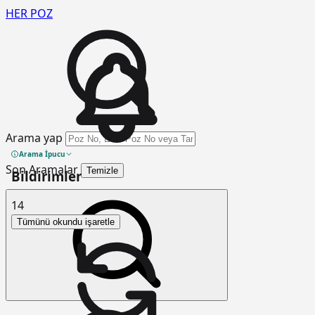
HER
POZ
Arama yap
Arama İpucu
Son Aramalar
Temizle
Bildirimler
14
Tümünü okundu işaretle