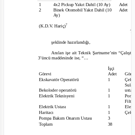
1
4x2 Pickup Yakıt Dahil (10 Ay)
Adet
2
Binek Otomobil Yakıt Dahil (10
Adet
Ay)
7
(K.D.V. Hariç)
T
şeklinde hazırlandığı,
Anılan işe ait Teknik Şartname’nin “Çalıştır
3’üncü maddesinde ise, “…
İşçi
Görevi
Adet
Göre
Ekskavatör Operatörü
1
Çek
Sul
Bekoloder operatörü
1
usta
Elektrik Teknisyeni
1
Pomp
Filt
Elektrik Ustası
1
Elem
Haritacı
1
Çek 
Pompa Bakım Onarım Ustası
3
Toplam
38