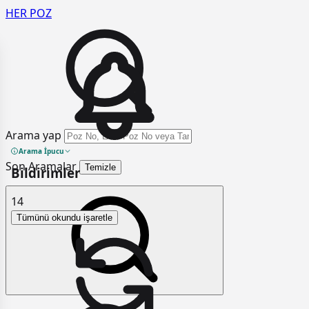
HER
POZ
Arama yap
Arama İpucu
Son Aramalar
Temizle
Bildirimler
14
Tümünü okundu işaretle