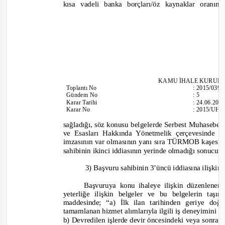
kısa vadeli banka borçları/öz kaynaklar oranı
KAMU İHALE KURUL
Toplantı
No
:
2015/039
Gündem No
:
5
Karar Tarihi
:
24.06.201
Karar No
:
2015/UH.
sağladığı, söz konusu belgelerde Serbest Muhasebe
ve Esasları Hakkında Yönetmelik çerçevesinde S
imzasının var olmasının yanı sıra TÜRMOB kaşesin
sahibinin ikinci iddiasının yerinde olmadığı sonucuna
3) Başvuru sahibinin 3’üncü iddiasına ilişkin
Başvuruya konu ihaleye ilişkin düzenlene
yeterliğe ilişkin belgeler ve bu belgelerin taşı
maddesinde;
“a) İlk ilan tarihinden geriye do
tamamlanan hizmet alımlarıyla ilgili iş deneyimini g
b) Devredilen işlerde devir öncesindeki veya sonra