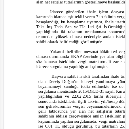
alan net satışlar tutarlarının gösterilmeye başlanıldığı
İdarece gönderilen ihale işlem dosyası
kararında idarece eşit teklif veren 7 isteklinin vergi
hesaplandığı, bu hesaplama uyarınca, ihale üzerin
Teks. İnş. Taah. San. ve Tİc. Ltd. Şti. İş Ortaklığın
yapıldığında iki rakamın oranlanması sonucunda
oranından yüksek olması nedeniyle anılan istekli
sahibi olarak belirlendiği görülmüştür.
Yukarıda belirtilen mevzuat hükümleri ve yap
olması durumunda EKAP üzerinde yer alan bilgileri
söz konusu isteklinin vergi matrahı/mali zarar
idarece sorgulama yapıldığı anlaşılmıştır.
Başvuru sahibi istekli tarafından ihale üzer
olan Derviş Doğan’ın idareyi yanıltmaya yöne
beyannameyi sunduğu iddia edilmekte ise de 
sorgulama menüsünde 2015/DK.
D-
31 sayılı Kurul 
yapıldığından ve 22.02.2015 tarihi itibarıyla
sonucunda isteklilerin ilgili takvim yılı/hesap dön
son gelir/kurumla
r vergisi beyannamelerindeki ve
gelir tablosunda yer alan net satışların tutarl
sahibinin iddiası çerçevesinde anılan isteklinin 
kapsam
ında yapılan sorgulamada, vergi matrahının
ise 0,01 TL olduğu görülmüş, bu tutarların 25.0