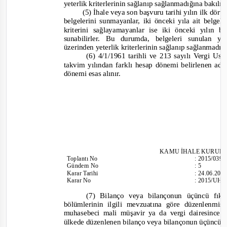
yeterlik kriterlerinin sağlanıp sağlanmadığına bakılır
(5) İhale veya son başvuru tarihi yılın ilk dört 
belgelerini sunmayanlar, iki önceki yıla ait belgele
kriterini sağlayamayanlar ise iki önceki yılın b
sunabilirler. Bu durumda, belgeleri sunulan yı
üzerinden yeterlik kriterlerinin sağlanıp sağlanmadığ
(6) 4/1/1961 tarihli ve 213 sayılı Vergi 
takvim yılından farklı hesap dönemi belirlenen ada
dönemi esas alınır.
KAMU İHALE KURUL
Toplantı
No
:
2015/039
Gündem No
:
5
Karar Tarihi
:
24.06.201
Karar No
:
2015/UH.
(7) Bilanço veya bilançonun üçüncü fıkra
bölümlerinin ilgili mevzuatına göre düzenlenm
muhasebeci mali müşavir ya da vergi dairesince
ülkede düzenlenen bilanço veya bilançonun üçüncü fı