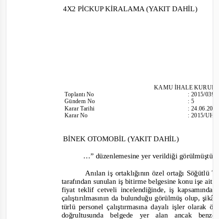
4X2 PİCKUP KİRALAMA (YAKIT DAHİL)
KAMU İHALE KURUL
Toplantı
No
:
2015/039
Gündem No
:
5
Karar Tarihi
:
24.06.201
Karar No
:
2015/UH.
BİNEK OTOMOBİL (YAKIT DAHİL)
…” düzenlemesine yer verildiği görülmüştü
r
Anılan iş ortaklığının özel ortağı Söğütlü T
tarafından sunulan iş bitirme belgesine konu işe ait
fiyat teklif cetveli incelendiğinde, iş kapsamında,
çalıştırılmasının da bulunduğu görülmüş olup, şikâ
türlü personel çalıştırmasına dayalı işler olara
doğrultusunda belgede yer alan ancak benz