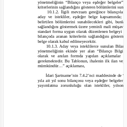
yönetmeliğinin “Bilanço veya eşdeğer belgeler” 
kriterlerinin sağlandığını gösteren bölümlerini sun
10.1.2. İlgili mevzuatı gereğince bilançol
aday ve istekliler, eşdeğer belge kapsamında; 
be
lirtilen bölümlerini sunabilecekleri gibi, bunl
sağlandığını göstermek üzere yeminli mali müşavi
standart forma uygun olarak düzenlenen belgeyi de
bilançoda aranan kriterlerin sağlandığını göster
belge olarak kabul edilmeyecektir.
10.1.3. Aday veya isteklilerce sunulan Bilan
yönetmeliğinin ekinde yer alan “Bilanço Bilg
olarak ve anılan formda yapılan açıklamalar 
gerekmektedir. Bu Tablonun, ihalenin ilk ilan ve
mümkündür
…” açıklaması,
İdari Şartname’nin 7.4.2’nci maddesinde de “
İ
yıla ait yıl sonu bilançosu veya eşdeğer belgeleri
yayımlatma zorunluluğu olan istekliler, yılson