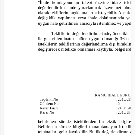
“İhale komisyonunun talebi üzerine idare teklif
değerlendirilmesinde yararlanmak üzere net olmaya
olarak tekliflerini açıklamalarını isteyebilir. Ancak 
değişiklik yapılması veya ihale dokümanında yer 
uygun hale getirilmesi amacıyla istenilmez ve yapıl
Tekliflerin değerlendirilmesinde, öncelikle 
ile geçici teminatı usulüne uygun olmadığı 36 ncı
isteklilerin tekliflerinin değerlendirme dışı bırakılma
değiştirecek nitelikte olmaması kaydıyla, belgelerde
KAMU İHALE KURUL
Toplantı
No
:
2015/039
Gündem No
:
5
Karar Tarihi
:
24.06.201
Karar No
:
2015/UH.
belirlenen sürede isteklilerden bu eksik bilgil
Belirlenen sürede bilgileri tamamlamayan isteklile
teminatları gelir kaydedilir. Bu ilk değerlendirme v