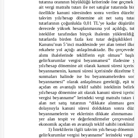
tutarına oranının büyüklüğü kriterinde öne geçmek a
ait vergi matrahı tutarı ile net satışlar tutarında bir
özellikle kanuni süresinden sonra verilen düzelt
takvim yılı/hesap dönemine ait net satış tutar
tutarlarının çoğunlukla 0,01 TL’ye kadar düşürülm
derecede
yüksek hesaplanmasına yol açıldığı, tuta
istekliler tarafından birçok ihalenin yüklenildi
tutarlarda birden fazla kez tutar değişiklikleri
Kanunu’nun 5’inci maddesinde yer alan temel ilke
rekabete yol açtığı anlaşılmaktadır. Bu çerçeved
alımı ihalelerinde tekliflerin eşit olması” baş
gelir/kurumlar vergisi beyannamesi” ifadesine ye
yılı/hesap dönemine ait olarak kanuni süresi içeri
beyannamenin, kanuni süresi içerisinde düzeltme be
sunmaları halinde ise bu beyannamelerden son
beyannamesi” olarak anlaşılması gerektiği, eşit te
açıdan en avantajlı teklif sahibi isteklinin belirl
yılı/hesap dönemine ait olarak kanuni süresi içeris
vergisi beyanname” lerindeki vergi matrahı tutarı i
alan net satış tutarının “dikkate alınması ger
dolayısıyla kanuni süresi dolduktan sonra düz
beyannamelerin ve eklerinin dikkate alınmaması g
yer alan tespit ve değerlendirmeler çerçevesinde,
ekonomik açıdan en avantajlı teklif sahibi isteklinin
1) İsteklilerin ilgili takvim yılı/hesap dönemine
gelir/kurumlar vergisi be
yanname” lerindeki vergi m