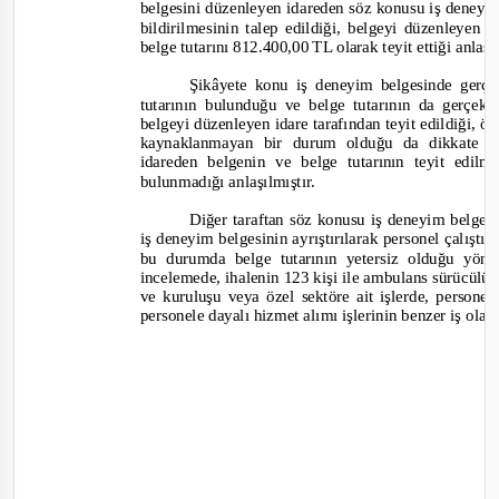
belgesini düzenleyen idareden söz konusu iş deneyim
bildirilmesinin talep edildiği, belgeyi düzenleyen 
belge tutarını 812.400,00 TL olarak teyit ettiği anlaşı
Şikâyete konu iş deneyim belgesinde gerçe
tutarının bulunduğu ve belge tutarının da gerçekl
belgeyi düzenleyen idare tarafından teyit edildiği, ö
kaynaklanmay
an bir durum olduğu da dikkate a
idareden belgenin ve belge tutarının teyit edil
bulunmadığı anlaşılmıştır.
Diğer taraftan söz konusu iş deneyim belgesi
iş deneyim belgesinin ayrıştırılarak personel çalıştı
bu durumda belge tutarının yetersiz olduğu yön
incelemede, ihalenin 123 kişi ile ambulans sürücülük
ve kuruluşu veya özel sektöre ait işlerde, personel
personele dayalı hizmet alımı işlerinin benzer iş olara