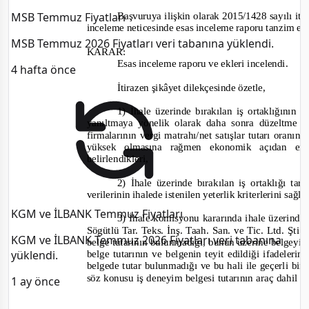
MSB Temmuz Fiyatları
Başvuruya ilişkin olarak 2015/1428 sayılı it
inceleme neticesinde esas inceleme raporu tanzim edi
MSB Temmuz 2026 Fiyatları veri tabanına yüklendi.
KARAR:
Esas inceleme raporu ve ekleri incelendi.
4 hafta önce
İtirazen şikâyet dilekçesinde özetle,
1) İhale üzerinde bırakılan iş ortaklığının 
yanıltmaya yönelik olarak daha sonra düzeltme
firmalarının vergi matrahı/net satışlar tutarı oranın
yüksek olmasına rağmen ekonomik açıdan en 
belirlendikleri,
2) İhale üzerinde bırakılan iş ortaklığı ta
verilerinin ihalede istenilen yeterlik kriterlerini sağ
KGM ve İLBANK Temmuz Fiyatları
3) İhale komisyonu kararında ihale üzerinde 
Sögütlü Tar. Teks. İnş. Taah. San. ve Tic. Ltd. Şti.
KGM ve İLBANK Temmuz 2026 Fiyatları veri tabanına
belge tutarının bulunmadığı, bunun üzerine belgeyi 
yüklendi.
belge tutarının ve belgenin teyit edildiği ifadelerin
belgede tutar bulunmadığı ve bu hali ile geçerli bi
söz konusu iş deneyim belgesi tutarının araç dahil 
1 ay önce