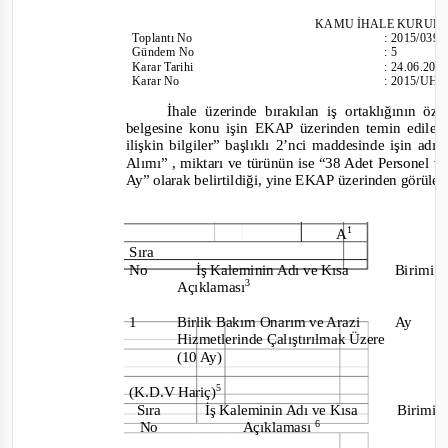
KAMU İHALE KURUL
Toplantı
No
:
2015/039
Gündem No
:
5
Karar Tarihi
:
24.06.201
Karar No
:
2015/UH.
İhale üzerinde bırakılan iş ortaklığının ö
belgesine konu işin EKAP üzerinden temin edilen
ilişkin bilgiler” başlıklı 2’nci maddesinde işin adın
Alımı
” , miktarı ve türünün ise “
38 Adet Personel v
Ay
” olarak belirtildiği, yine EKAP üzerinden görülen 
1
A
Sıra
No
İş Kaleminin Adı ve Kısa
Birimi
3
Açıklaması
1
Birlik Bakım Onarım ve Arazi
Ay
Hizmetlerinde Çalıştırılmak Üzere
(10 Ay)
5
(K.D.V Hariç)
Sıra
İş Kaleminin Adı ve Kısa
Birimi
6
No
Açıklaması