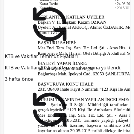
Karar Tarihi
:
24.06.201
Karar No
:
2015/UH.
TOPLANTIYA KATILAN ÜYELER:
Ba
şkan V. II. Başkan: Kazım ÖZKAN
Üyeler: Ali Kemal AKKOÇ, Ahmet ÖZBAKIR, Me
Hamdi GÜLEÇ
BAŞVURU SAHİBİ:
Mes End. Tem. İnş. San. Tic. Ltd. Şti.
-
Aras Hiz.
Org
Kamberiye Mah. Harran Oteli Bitişiği Abdullatif Y
KTB ve Vakıflar Temmuz Fiyatları
İHALEYİ YAPAN İDARE:
KTB ve Vakıflar 2026 Fiyatları veri tabanına yüklendi.
Şanlıurfa İl Sağlık Müdürlüğü,
Bağlarbaşı Mah. İpekyol Cad. 63050 ŞANLIURFA
3 hafta önce
BAŞVURUYA KONU İHALE:
2015/36409 İhale Kayıt Numaralı “123 Kişi İle Amb
KURUM TARAFINDAN YAPILAN İNCELEME:
Şanlıurfa İl Sağlık Müdürlüğü tarafından 0
gerçekleştirilen “123 Kişi İle Ambulans Sürücülük 
Mes End. Tem. İnş. San. Tic. Ltd. Şti.
-
Aras Hi
Ortaklığının 15.05.2015 tarihinde yaptığı şikâyet 
yazısı ile reddi üzerine, başvuru sahibince 29
kayıtlarına alınan 29.05.2015 tarihli dilekçe ile iti