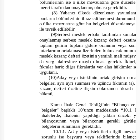
bölümlerinin ise o ülke mevzuatına göre düzenlen
merci tarafından onaylanmış olması gereklidir.
(8) Yabancı ülkede düzenlenen yayımlanm
bunların bölümlerinin ibraz edilmemesi durumunda, y
o ülke mevzuatına göre bu belgeleri düzenlemeye y
ile tevsik edilebilir.
(9)Serbest meslek erbabı tarafından sunula
onaylanmış serbest meslek kazanç defteri özetinde
toplam gelirin toplam gidere oranının veya son i
tutarlarının ortalaması üzerinden bulunacak oranın e
meslek kazanç defteri özetinin yeminli mali müşavi
da vergi dairesince onaylı olması gerekir. İkinci
fıkralar hariç diğer fıkralarda yer alan hükümler se
uygulanır.
(10)Aday veya isteklinin ortak girişim olması
belgeleri ayrı ayrı sunması ve üçüncü fıkranın (a), (
kazanç defteri özetine ilişkin dokuzuncu fıkrada bel
hükmü
,
Kamu İhale Genel Tebliği’nin “Bilanço ve e
belgeler” başlıklı 10’uncu maddesinde “
10.1. Bi
ihalelerde, ihalenin yapıldığı yıldan önceki
bilançosunun veya bilançonun gerekli görül
belgelerin sunulması gereklidir.
10.1.1. Aday veya isteklilerin ilgili mevzua
zorunlu ise başvuru veya tekliflerinde bilanç