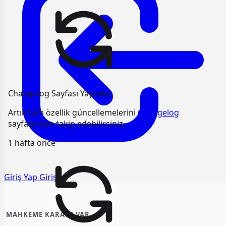
Changelog Sayfası Yayında
Artık tüm özellik güncellemelerini
Changelog
sayfasından takip edebilirsiniz.
1 hafta önce
Giriş Yap
Giriş
MAHKEME KARARI VAR