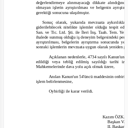
değerlendirmeye alınmayacağı dikkate alındığınd
olmayan işlerin ayrıştırılması ve belgenin ayrışt
gerektiği sonucuna ulaşılmıştır.
S
onuç olarak, yukarıda mevzuata aykırılıklar
giderilebilecek nitelikte işlemler olduğu tespit ed
San. ve Tic. Ltd. Şti. ile İleri İnş. Taah. Tem. Yem
ihalede sunmuş olduğu iş deneyim belgesindeki perso
ayrıştırılması, belgelerin ayrıştırma sonucunda 
sonraki işlemlerin mevzuata uygun olarak yeniden ge
Açıklanan nedenlerle, 4734 sayılı Kanun'un 6
edildiği veya tebliğ edilmiş sayıldığı tarihi
Mahkemelerinde dava yolu açık olmak üzere,
Anılan Kanun'un 54'üncü maddesinin onbirinci
işlem belirlenmesine,
Oybirliği ile karar verildi.
Kazım ÖZK
Başkan V.
II. Başkan