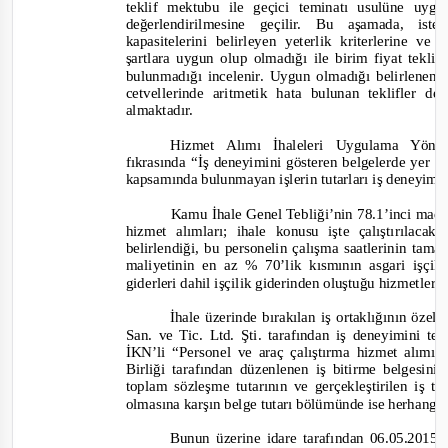
teklif mektubu ile geçici teminatı usulüne uygun 
değerlendirilmesine geçilir. Bu aşamada, is
kapasitelerini belirleyen yeterlik kriterlerine ve
şartlara uygun olup olmadığı ile birim fiyat teklif
bulunmadığı incelenir. Uygun olmadığı belirlenen ist
cetvellerinde aritmetik hata bulunan teklifler değe
almaktadır.
Hizmet Alımı İhaleleri Uygulama Yönet
fıkrasında “
İş deneyimini gösteren belgelerde yer a
kapsamında bulunmayan işlerin tutarları iş deneyimi
Kamu İhale Genel Tebliği’nin 78.1’inci madd
hizmet alımları; ihale konusu işte çalıştırılac
belirlendiği, bu personelin çalışma saatlerinin tama
maliyetinin en az % 70’lik kısmının asgari işçili
giderleri dahil işçilik giderinden oluştuğu hizmetlerdi
İhale üzerinde bırakılan iş ortaklığının özel
San. ve Tic. Ltd. Şti. tarafından iş deneyimini t
ev
İKN’li “Personel ve araç çalıştırma hizmet alımı”
Birliği tarafından düzenlenen iş bitirme belgesi
toplam sözleşme tutarının ve gerçekleştirilen iş t
olmasına karşın belge tutarı bölümünde ise herhangi 
Bunun üzerine idare tarafından 06.05.2015 t