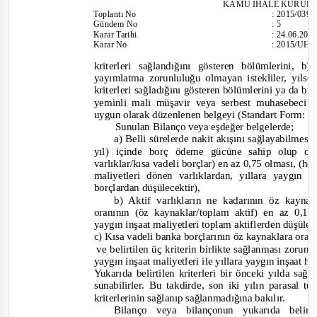
KAMU İHALE KURUL
Toplantı
No
:
2015/039
Gündem No
:
5
Karar Tarihi
:
24.06.201
Karar No
:
2015/UH.
kriterleri sağlandığını gösteren bölümlerini, 
yayımlatma zorunluluğu olmayan istekliler, yıls
kriterleri sağladığını gösteren bölümlerini ya da bu
yeminli mali müşavir veya serbest muhasebeci 
uygun olarak düzenlenen belgeyi (Standart Form: 
Sunulan Bilanço veya eşdeğer belgelerde;
a) Belli sürelerde nakit akışını sağlayabilmesi
yıl) içinde borç ödeme gücüne sahip olup ol
varlıklar/kısa vadeli borçlar) en az 0,75 olması, (h
maliyetleri
dönen varlıklardan, yıllara yaygın i
borçlardan düşülecektir),
b) Aktif varlıkların ne kadarının öz kayn
oranının (öz kaynaklar/toplam aktif) en az 0,15
yaygın inşaat maliyetleri toplam aktiflerden düşülec
c) Kısa vadeli banka borçlarının öz kaynaklara ora
ve belirtilen üç kriterin birlikte sağlanması zorun
yaygın inşaat maliyetleri ile yıllara yaygın inşaat ha
Yukarıda belirtilen kriterleri bir önceki yılda sağ
sunabilirler. Bu takdirde, son iki yılın parasal t
kriterlerinin sağlanıp sağlanmadığına bakılır.
Bilanço veya bilançonun yukarıda belirt