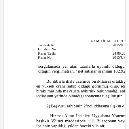
KAMU İHALE KURUL
Toplantı
No
:
2015/039
Gündem No
:
5
Karar Tarihi
:
24.06.201
Karar No
:
2015/UH.
sorgulamada yer alan tutarlarla uyumlu olduğu a
ortağın vergi matrahı / net satışlar oranının 182.92
Bu itibarla ihale üzerinde bırakılan iş ortaklığın
en yüksek orana sahip olduğu görülmüş olup, idar
bırakılmasında mevzuata aykırılık bulunmadığı anla
iddiasının yerinde olmadığı sonucuna ulaşılmıştır.
2) Başvuru sahibinin 2’nci iddiasına ilişkin ol
Hizmet Alımı İhaleleri Uygulama Yönetmel
başlıklı 35’inci maddesinde
“(1) Bilançonun veya e
ihalenin yapıldığı yıldan önceki yıla ait;