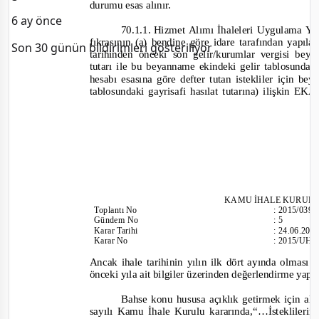
durumu esas alınır.
6 ay önce
70.1.1.
Hizmet Alımı İhaleleri Uygulama Yö
fıkrasının (a) bendine göre idare tarafından yapıla
Son 30 günün bildirimleri gösteriliyor
tarihinden önceki son gelir/kurumlar vergisi be
tutarı ile bu beyanname ekindeki gelir tablosunda y
hesabı esasına göre defter tutan istekliler için b
tablosundaki gayrisafi hasılat tutarına) ilişkin EK
KAMU İHALE KURUL
Toplantı
No
:
2015/039
Gündem No
:
5
Karar Tarihi
:
24.06.201
Karar No
:
2015/UH.
Ancak ihale tarihinin yılın ilk dört ayında olması
önceki yıla ait bilgiler üzerinden değerlendirme yapıl
Bahse konu hususa açıklık getirmek için alı
sayılı Kamu İhale Kurulu kararında,“…
İsteklileri