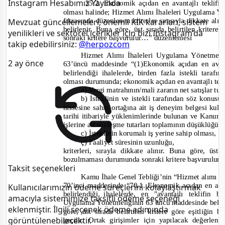
Instagram Hesabımız Yayında
35.2. Ekonomik açıdan en avantajlı teklifin
olması halinde; Hizmet Alımı İhaleleri Uygulama Y
fıkrasında düzenlenen kriterler sırasıyla dikkate al
Mevzuat güncellemeleri, önemli KİK kararları, sistem
belirlenir. Buna göre, üst sırada belirtilen krit
yenilikleri ve sektörel içerikler için bizi Instagram’da
sonraki kritere başvurulur…”
düzenlemesi
takip edebilirsiniz:
@herpozcom
Hizmet Alımı İhaleleri Uygulama Yönetmeliği
2 ay önce
63’üncü maddesi
nde
“(1)Ekonomik açıdan en avant
belirlendiği ihalelerde, birden fazla istekli taraf
olması durumunda; ekonomik açıdan en avantajlı tek
a) Vergi matrahının/mali zararın net satışlar t
b) İsteklinin ve istekli tarafından söz konusu
hissesine sahip ortağına ait iş deneyim belgesi kull
tarihi itib
ariyle yüklenimlerinde bulunan ve Kanun
işlerine ait sözleşme tutarları toplamının düşüklüğü,
c) İsteklinin korumalı iş yerine sahip olması,
ç) Faaliyet süresinin uzunluğu,
kriterleri, sırayla dikkate alınır. Buna göre, üst
bozulmaması durumunda sonraki kritere başvurulur”
Taksit seçenekleri
Kamu İhale Genel Tebliği’nin “Hizmet alımı ihal
70’inci maddesinde
“70.1. Ekonomik açıdan en avan
Kullanıcılarımızın ödeme süreçlerini kolaylaştırmak
belirlendiği ihalelerde, en "avantajlı teklifin
amacıyla sistemimize taksitli ödeme seçeneği
Uygulama Yönetmeliğinin 63 üncü maddesinde belirtil
eklenmiştir. İlgili seçenek ödeme adımında
göre, üst sırada belirtilen kritere göre eşitliği
görüntülenebilecektir.
geçilir. Ortak girişimler için yapılacak değerle