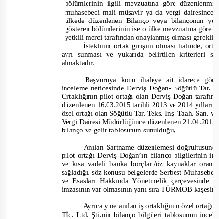
bölümlerinin ilgili mevzuatına göre düzenlenm
muhasebeci mali müşavir ya da vergi dairesince
ülkede düzenlenen Bilanço veya bilançonun yukar
gösteren bölümlerinin ise o ülke mevzuatına göre
yetkili merci taraf
ından onaylanmış olması gereklid
İsteklinin ortak girişim olması halinde, orta
ayrı sunması ve yukarıda belirtilen kriterleri sa
almaktadır.
Başvuruya konu ihaleye ait idarece gön
inceleme neticesinde Derviş Doğan
-
Söğütlü Tar. T
Ortaklığının pilot ortağı olan Derviş Doğan tarafı
düzenlenen 16.03.2015 tarihli 2013 ve 2014 yıllarına
özel ortağı olan Söğütlü Tar. Teks. İnş. Taah. San. v
Vergi Dairesi Müdürlüğünce düzenlenen 21.04.2015 tar
bilanço ve gelir tablosunun sunulduğu,
Anılan Şartname düzenlemesi doğrultusunda 
pilot ortağı Derviş Doğan’ın bilanço bilgilerinin i
ve kısa vadeli banka borçları/öz kaynaklar oranı
sağladığı, söz konusu belgelerde Serbest Muhasebe
ve Esasları Hakkında Yönetmelik çerçevesinde S
imzasının var olmasının yanı sıra TÜRMOB kaşesin
Ayrıca yine anılan iş ortaklığının özel ortağı 
Tİc. Ltd. Şti.nin bilanço bilgileri tablosunun inc