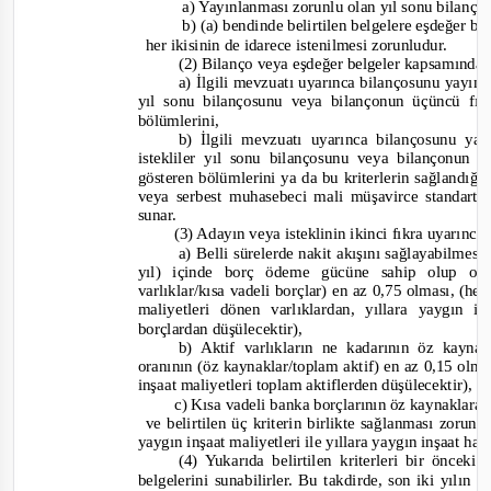
a) Yayınlanması zorunlu olan yıl sonu bilanç
b) (a) bendinde belirtilen belgelere eşdeğer be
her ikisinin de idarece istenilmesi zorunludur.
(2) Bilanço veya eşdeğer belgeler kapsamında
a) İlgili mevzuatı uyarınca bilançosunu yayım
yıl sonu bilançosunu veya bilançonun üçüncü fıkr
bölümlerini,
b) İlgili mevzuatı uyarınca bilançosunu 
istekliler yıl sonu bilançosunu veya bilançonun ü
gösteren bölümlerini ya da bu kriterlerin sağlandı
veya serbest muhasebeci mali müşavirce standart
sunar.
(3) Adayın veya isteklinin ikinci fıkra uyarınc
a) Belli sürelerde nakit akışını sağlayabilmesi
yıl) içinde borç ödeme gücüne sahip olup ol
varlıklar/kısa vadeli borçlar) en az 0,75 olması, (he
maliyetleri dönen varlıklardan, yıllara yaygın i
borçlardan düşülecektir),
b) Aktif varlıkların ne kadarının öz kayn
oranının (öz kaynaklar/toplam aktif) en az 0,15 olma
inşaat maliyetleri toplam aktiflerden düşülecektir),
c) Kısa vadeli banka borçlarının öz kaynaklara
ve belirtilen üç kriterin birlikte sağlanması zorun
yaygın inşaat maliyetleri ile yıllara yaygın inşaat hak
(4) Yukarıda belirtilen kriterleri bir önceki
belgelerini sunabilirler. Bu takdirde, son iki yılın 