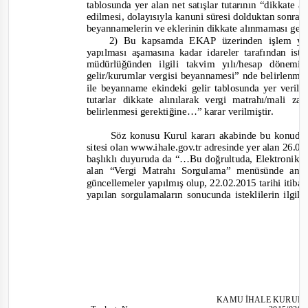
tablosunda yer alan net satışlar tutarının “dikkate
edilmesi, dolayısıyla kanuni süresi dolduktan sonra
beya
nnamelerin ve eklerinin dikkate alınmaması ger
2) Bu kapsamda EKAP üzerinden işlem yapı
yapılması aşamasına kadar idareler tarafından ist
müdürlüğünden ilgili takvim yılı/hesap dönemi
gelir/kurumlar vergisi beyannamesi” nde belirlenmiş
ile beyanname ekindeki gelir tablosunda yer verilen
tutarlar dikk
ate alınılarak vergi matrahı/mali zar
belirlenmesi gerektiğine
…” karar verilmiştir.
Söz konusu Kurul kararı akabinde bu konud
sitesi olan www.ihale.gov.tr adresinde yer alan 26.0
2
başlıklı duyuruda da “…
Bu doğrultuda, Elektronik
alan
“
Vergi Matrahı Sorgulama” menüsünde anıl
güncellemeler yapılmış olup, 22.02.2015 tarihi itiba
yapılan sorgulamaların sonucunda isteklilerin ilgi
KAMU İHALE KURUL