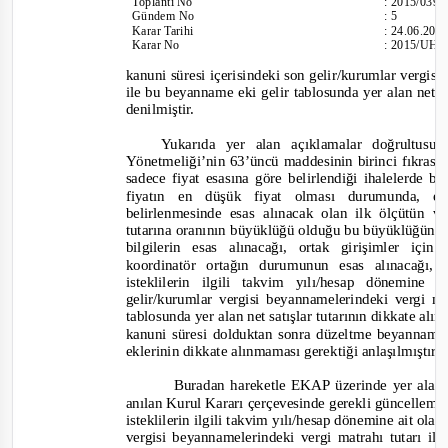
Toplantı
No
:
2015/039
Gündem No
:
5
Karar Tarihi
:
24.06.201
Karar No
:
2015/UH.
kanuni süresi içerisindeki son gelir/kurumlar vergis
ile bu beyanname eki
gelir tablosunda yer alan net s
denilmiştir.
Yukarıda yer alan açıklamalar doğrultus
Yönetmeliği’nin 63’üncü maddesinin birinci fıkrası
sadece fiyat esasına göre belirlendiği ihalelerde bi
fiyatın en düşük fiyat olması durumunda, e
belirlenmesinde esas alınacak olan ilk ölçütün ve
tutarına oranının büyüklüğü olduğu bu büyüklüğün
bilgilerin esas alınacağı, ortak girişimler iç
koordinatör ortağın durumunun esas alınacağı,
isteklilerin ilgili takvim yılı/hesap dönemin
gelir/kurumlar vergisi beyannamelerindeki vergi m
tablosunda yer alan net satışlar tutarının dikkate al
kanuni süresi dolduktan sonra düzeltme beyanname
eklerinin dikkate alınmaması gerektiği anlaşılmıştır.
Buradan hareketle EKAP üzerinde yer alan
anılan Kurul Kararı çerçevesinde gerekli güncellemele
isteklilerin ilgili takvim yılı/hesap dönemine ait ola
vergisi beyannamelerindeki vergi matrahı tutarı il