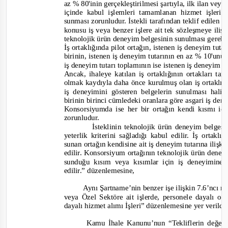
az % 80'inin gerçekleştirilmesi şartıyla, ilk ilan vey
içinde kabul işlemleri tamamlanan hizmet işlerin
sunması zorunludur. İstekli tarafından teklif edilen
konusu iş veya benzer işlere ait tek sözleşmeye ili
teknolojik ürün deneyim belgesinin sunulması gerek
İş ortaklığında pilot ortağın, istenen iş deneyim tuta
birinin, istenen iş deneyim tutarının en az % 10'unu
iş deneyim tutarı toplamının ise istenen iş deneyim 
Ancak, ihaleye katılan iş ortaklığının ortakları ta
olmak kaydıyla daha önce kurulmuş olan iş ortaklığın
iş deneyimini gösteren belgelerin sunulması hali
birinin birinci cümledeki oranlara göre asgari iş de
Konsorsiyumda ise her bir ortağın kendi kısmı iç
zorunludur.
İsteklinin teknolojik ürün deneyim belges
yeterlik kriterini sağladığı kabul edilir. İş ortak
sunan ortağın kendisine ait iş deneyim tutarına ilişki
edilir. Konsorsiyum ortağının teknolojik ürün deney
sunduğu kısım veya kısımlar için iş deneyimine i
edilir.”
düze
nlemesine,
Aynı Şartname’nin benzer işe ilişkin 7.6’ncı m
veya Özel Sektöre ait işlerde, personele dayalı ol
dayalı hizmet alımı İşleri
” düzenlemesine yer verildi
Kamu İhale Kanunu’nun “Tekliflerin değerl