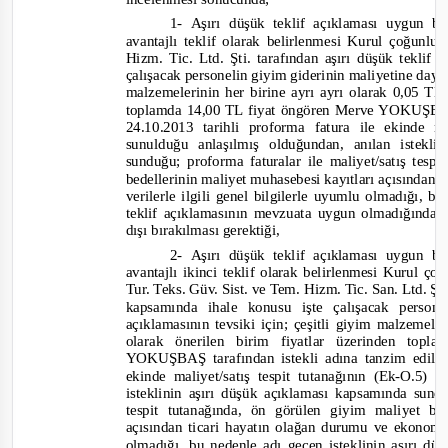
1-
Aşırı düşük teklif açıklaması uygun b
avantajlı teklif olarak belirlenmesi Kurul çoğun
Hizm. Tic. Ltd. Şti. tarafından aşırı düşük tekli
çalışacak personelin giyim giderinin maliyetine dayal
malzemelerinin her birine ayrı ayrı olarak 0,05 TL
toplamda 14,00 TL fiyat öngören Merve YOKUŞBAŞ 
24.10.2013 tarihli proforma fatura ile ek
inde ma
sunulduğu anlaşılmış olduğundan, anılan istekl
sunduğu; proforma faturalar ile maliyet/satış tes
bedellerinin maliyet muhasebesi k
ayıtları açısından
verilerle ilgili genel bilgilerle uyumlu olmadığı, b
teklif açıklamasının mevzuata uygun olmadığından
dışı bırakılması gerektiği,
2-
Aşırı düşük teklif açıklaması uygun b
avantajlı ikinci teklif olarak belirlenmesi Kurul 
Tur. Teks. Güv. Sist. ve Tem. Hizm. Tic. San. Ltd. Şti
kapsamında ihale konusu işte çalışacak person
açıklamasının tevsiki için; çeşitli giyim malzemele
olarak önerilen birim fiyatlar üzerinden t
YOKUŞBAŞ tarafından istekli adına tanzim edilen
ekinde maliyet/satış tespit tutanağının (Ek
-
O.5) s
isteklinin
aşırı düşük açıklaması kapsamında sund
tespit tutanağında, ön görülen giyim maliyet be
açısından ticari hayatın olağan durumu ve ekonomik
olmadığı, bu nedenle adı geçen isteklinin aşırı d