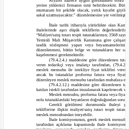
Kıyafet İdarece uygun görüldükten sonra ku
yerine yüklenici firmanın ismi belirtilecektir. Büt
muntazam bir şekilde olacak, yırtık kıyafet giyilm
sakal uzatmayacaktır.”
düzenlemesine yer verilmişti
İhale tarihi itibarıyla yürürlükte olan Ka
ihalelerinde aşırı düşük tekliflerin değerlendiri
“
Maliyet/satış tutarı tespit tutanaklarının; 3568 sa
Yeminli Mali Müşavirlik Kanununa göre çalışan
tasdik sözleşmesi yapan veya beyannamelerini
düzenlenmesi, bütün belge ve tutanakların her say
kaşelenmesi gerekmektedir.
(79.4.2.4.) maddesine göre düzenlenen tu
ver
en tedarikçi veya imalatçı tarafından, (79.4.
meslek mensubu ile istekliye fiyat teklifini vere
ancak bu tutanaklar proforma fatura veya fiyat
düzenleyen meslek mensubu tarafından muhafaza edi
(79.4.2.12.) maddesine göre düzenlenen tu
katılan istekli tarafından imzalanarak kaşelenecek v
Meslek mensubu,
proforma fatura veya fiyat t
nolu tutanaklardaki beyanların doğruluğundan soru
Gerekli görülmesi durumunda ihaleyi y
tekliflerine ilişkin maliyet/satış tutarı tespit tu
meslek mensubundan isteyebilir.
İhale komisyonunun, gerek meslek mensubund
tarafından açıklama kapsamında ihale komisyonu