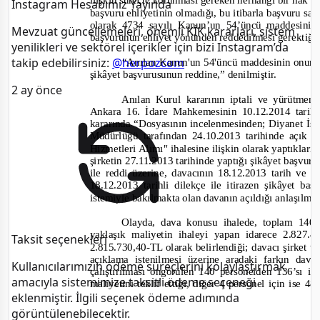
il
işkin süreçte korunması gereken herhangi bir hak 
Instagram Hesabımız Yayında
başvuru ehliyetinin olmadığı, bu itibarla başvuru sa
olarak 4734 sayılı Kanun’un 54’üncü maddesinin
Mevzuat güncellemeleri, önemli KİK kararları, sistem
başvurunun ehliyet yönünden reddedilmesi gerektiği
yenilikleri ve sektörel içerikler için bizi Instagram’da
takip edebilirsiniz:
@herpozcom
“Anılan Kanun'un 54'üncü maddesinin onuncu 
şikâyet başvurusunun reddine,”
denilmiştir.
2 ay önce
Anılan Kurul kararının
ipt
ali ve yürütmen
Ankara 16. İdare Mahkemesinin 10.12.2014 tarih
kararında
“Dosyasının incelenmesinden; Diyanet İş
Müdürlüğü tarafından 24.10.2013 tarihinde açık 
Hizmetleri Alımı" ihalesine ilişkin olarak yaptıkları
şirketin 27.11.2013 tarihinde yaptığı şikâyet başvur
ile
reddi üzerine, davacının 18.12.2013 tarih ve 
18.12.2013 tarihli dilekçe ile itirazen şikâyet ba
istemiyle bakılmakta olan davanın açıldığı anlaşılma
Olayda, dava kon
usu ihalede, toplam 140 
yaklaşık maliyetin ihaleyi yapan idarece 2.827.4
Taksit seçenekleri
2.815.730,40-
TL olarak belirlendiği; davacı şirket t
açıklama istenilmesi üzerine aradaki farkın dava
Kullanıcılarımızın ödeme süreçlerini kolaylaştırmak
çalıştırılması öngörülen 140 personelden 136’sı iç
amacıyla sistemimize taksitli ödeme seçeneği
maliyetini teklif ettiği, diğer 4 personel için ise 
eklenmiştir. İlgili seçenek ödeme adımında
görüntülenebilecektir.