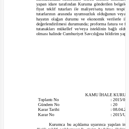
yapan idare tarafından Kuruma gönderilen belgele
fiyat teklif tutarları ile maliyet/satış tutarı tesp
tutarlarının arasında uyumsuzluk olduğunun veya b
hayatın olağan durumu ve ekonomik verilerle ilg
değerlendirilmesi durumunda; proforma fatura ve fiyat
tu
tanakları mükellef ve/veya isteklinin bağlı old
olması halinde Cumhuriyet Savcılığına bildirim yapılı
KAMU İHALE KURU
Toplantı
No
:
2015/0
Gündem No
:
20
Karar Tarihi
:
08.04.2
Karar No
:
2015/UH
Kurumca bu açıklama uyarınca yapılan ince