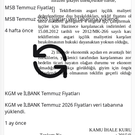
İtirazen şikâyet dilekçesinde özetle,
MSB Temmuz Fiyatları
1) Tekliflerinin asgari işçilik maliye
değerlendirme dışı bırakıldıkları, teklif fiyatını
MSB Temmuz 2026 Fiyatları veri tabanına yüklendi.
uncu maddesi gereğince 4 engelli işçi çalıştırmak z
işçiler için Hazinece karşılanacak indirimleri 
4 hafta önce
15.08.2012 tarihli ve 2012/MK-
266 sayılı kara
tekliflerinin asgari işçilik maliyetini karşı
bırakılmasının hukuki dayanaktan yoksun olduğu,
2) İhalede ekonomik açıdan en avantajlı birinc
is
teklilerin, yüklenici tarafından karşılanması zo
bedelin ticari hayatın olağan durumu ve ekonomik 
olmadığının açıkça görüldüğü, giyim için öngör
belgelendirilmiş olmasının teklifin geçerli olduğ
KGM ve İLBANK Temmuz Fiyatları
KGM ve İLBANK Temmuz 2026 Fiyatları veri tabanına
yüklendi.
1 ay önce
KAMU İHALE KURU
Toplantı
No
:
2015/0