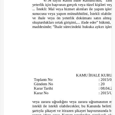
4734 sayılı Kamu İhale Kanunu'nun, "Tanım
yeterlik için başvuran gerçek veya tüzel kişileri veya
... İstekli: Mal veya hizmet alımları ile yapım işleri
sunucusu veya yapım müteahhidini, İstekli olabilec
ve ihale veya ön yeterlik dokümanı satın almış 
oluşturdukları ortak girişimi,... ifade eder" hükmü, "
maddesinde; "İhale sürecindeki hukuka aykırı işlem
KAMU İHALE KURU
Toplantı
No
:
2015/0
Gündem No
:
20
Karar Tarihi
:
08.04.2
Karar No
:
2015/UH
veya zarara uğradığını veya zarara uğramasının 
istekli ile istekli olabilecekler,
bu Kanunda belirtil
şartıyla şikayet ve itirazen şikayet başvurusunda bulu