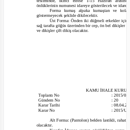
tesliminde, ikinci elbise 1-
15 Haziran arasınd
önlüklerinin numunesi idareye gösterilecek ve idaren
Forma kumaş alpaka kumaştan ve kolay 
göstermeyecek şeklide dikilecektir.
Üst Forma: Önden iki düğmeli erkekler için 
sağ tarafta göğüs üzerinden bir cep, ön bel dikişler 
ve dikişler çift dikiş olacaktır.
KAMU İHALE KURU
Toplantı
No
:
2015/0
Gündem No
:
20
Karar Tarihi
:
08.04.2
Karar No
:
2015/UH
Alt Forma: (Pantolon) belden lastikli,
rahat ç
olacaktır.