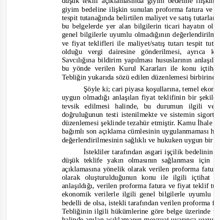
düşük teklif açıklamasında giyim bedeline ilişkin 
giyim bedeline ilişkin sunulan proforma fatura ve fiy
tespit tutanağında belirtilen maliyet ve satış tutar
bu belgelerde yer alan
bilgilerin ticari hayatın o
genel bilgilerle uyumlu olmadığının değerlendirilm
ve fiyat teklifleri ile maliyet/satış tutarı tespit t
olduğu vergi dairesine gönderilmesi, ayrıc
Savcılığına bildirim yapılması hususlarının anlaşıl
bu yönde verilen Kurul Kararları ile konu içtiha
Tebliğin yukarıda sözü edilen düzenlemesi birbirine 
Şöyle ki; cari piyasa koşullarına, temel eko
uygun olmadığı anlaşılan fiyat teklifinin bir şeki
tevsik edilmesi halinde, bu durumun ilgili ver
doğruluğunun testi istenilmekte ve sistemin sigort
düzenlemesi şeklinde tezahür etmiştir. Kamu İhale T
bağımlı son açıklama cümlesinin uygulanmaması hali
değerlendirilmesinin sağlıklı ve hukuken uygun bir 
İstekliler tarafından asgari işçilik bedelinin
düşük teklife yakın olmasının sağlanması için t
açıklamasına yönelik olarak verilen proforma fatura 
olarak oluşturulduğunun konu ile ilgili içtihat 
anlaşıldığı, verilen proforma fatura ve fiyat teklif t
ekonomik verilerle ilgili genel bilgilerle uyumlu
bedelli de olsa, istekli tarafından verilen proforma f
Tebliğinin ilgili hükümlerine göre belge üzerinde ta
halinde anılan açıklamanın mevzuat uyarınca uygun 