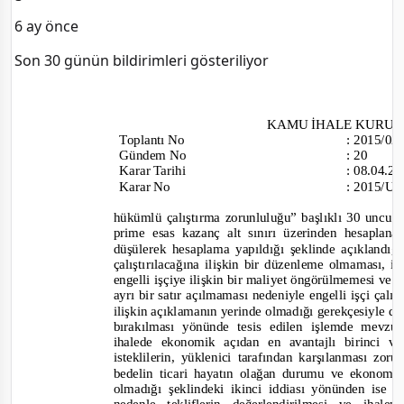
6 ay önce
Son 30 günün bildirimleri gösteriliyor
KAMU İHALE KURU
Toplantı
No
:
2015/0
Gündem No
:
20
Karar Tarihi
:
08.04.2
Karar No
:
2015/UH
hükümlü çalıştırma zorunluluğu” başlıklı 30 uncu
prime esas kazanç alt sınırı üzerinden hesaplana
düşülerek hesaplama yapıldığı şeklinde açıklandı
çalıştırılacağına ilişkin bir düzenleme olmaması, 
engelli işçiye ilişkin bir maliyet öngörülmemesi ve bi
ayrı bir satır açılmaması nedeniyle engelli işçi çalış
ilişkin açıklamanın yerinde olmadığı gerekçesiyle dav
bırakılması yönünde tesis edilen işlemde mevz
ihalede ekonomik açıdan en avantajlı birinci ve
isteklilerin, yüklenici tarafından karşılanması zo
bedelin ticari hayatın olağan durumu ve ekonomik 
olmadığı şeklindeki ikinci iddiası yönünden ise