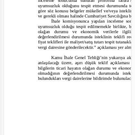
inceleme sonucunda sunulan proforma fatura
/
f
uyumsuzluk olduğunu tespit etmesi durumunda tek
göre söz konusu belgeler mükellef ve/veya isteklini
ve gere
kli olması halinde Cumhuriyet Savcılığına bil
İhale komisyonunca yapılan inceleme sonuc
uyumsuzluk olduğu tespit edilmemekle birlikte, belg
olağan durumu ve ekonomik verilerle ilgili
değerlendirilmesi durumunda isteklinin teklifi r
fiyat teklifleri ile maliyet/satış tutarı tespit tutanak
vergi dai
resine gönderilecektir.”
a
çıklaması yer alma
Kamu İhale Genel Tebliği’nin yukarıya akta
anlaşılacağı üzere, aşırı düşük teklif açıklamas
bilgilerin ticari hayatın olağa
n durumu ve ekonomik 
olmadığının değerlendirilmesi durumunda istekl
bulundukları vergi dairelerine bildirimde bulunulaca