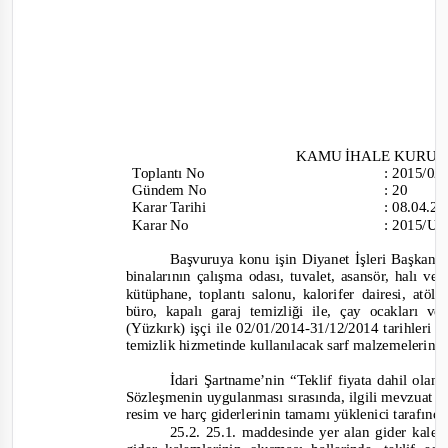
KAMU İHALE KURU
Toplantı
No
:
2015/0
Gündem No
:
20
Karar Tarihi
:
08.04.2
Karar No
:
2015/UH
Başvuruya konu işin Diyanet İşleri Başkanlı
binalarının çalışma odası, tuvalet, asansör, halı ve
kütüphane, toplantı salonu, kalorifer dairesi, at
büro, kapalı garaj temizliği ile, çay ocakları 
(Yüzkırk) işçi ile 02/01/2014
-
31/12/2014 tarihleri 
temizlik hizmetinde kullanılacak sarf malzemelerinin
İdari Şartname’nin “Teklif fiyata dahil olan 
Sözleşmenin uygulanması sırasında, ilgili mevzuat ge
resim ve harç giderlerinin tamamı yüklenici tarafında
25.2.
25.1. maddesinde yer alan gider kalem