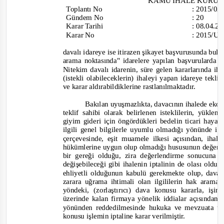
KAMU İHALE KURU
Toplantı
No
:
2015/0
Gündem No
:
20
Karar Tarihi
:
08.04.2
Karar No
:
2015/UH
davalı idareye ise itirazen şikayet başvurusunda bul
ara
ma noktasında" idarelere yapılan başvurularda p
Nitekim davalı idarenin, süre gelen kararlarında iha
(istekli olabileceklerin) ihaleyi yapan idareye tekl
ve karar aldırabildiklerine rastlanılmaktadır.
Bakılan uyuşmazlıkta, davacının ihalede ekon
teklif sahibi olarak belirlenen isteklilerin, yükle
giyim
gideri için öngördükleri bedelin ticari hay
ilgili genel bilgilerle uyumlu olmadığı yönünde i
çerçevesinde, eşit muamele ilkesi açısından, ihale
hükümlerine uygun olup olmadığı hususunun değerle
bir gereği olduğu, zira değerlendirme sonucuna gö
değişebileceği gibi ihalenin iptalinin de olası oldu
ehliyetli olduğunun kabulü gerekmekte olup, daval
zarara uğrama ihtimali olan ilgililerin hak aramas
yöndeki, (zorlaştırıcı) dava konusu kararla, işi
üzerinde kalan firmaya yönelik iddialar açısından,
yönünden reddedilmesinde hukuka ve mevzuata uya
konusu işlemin iptaline karar verilmiştir.