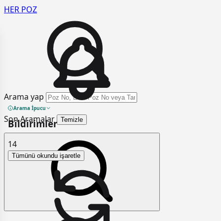
HER
POZ
Arama yap
Arama İpucu
Son Aramalar
Temizle
Bildirimler
14
Tümünü okundu işaretle