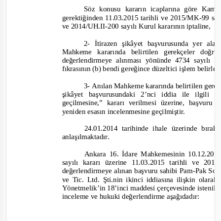
Söz konusu kararın icaplarına göre Kamu
gerektiğinden
11.03.2015 tarihli ve 2015/MK-
99 say
ve 2014/UH.II-
200 sayılı Kurul kararının iptaline,
2-
İtirazen şikâyet başvurusunda yer alan
Mahkeme kararında belirtilen gerekçeler doğru
değerlendirmeye alınması yönünde 4734 sayılı 
fıkrasının (b) bendi gereğince düzeltici işlem belirl
3-
Anılan Mahkeme kararında belirtilen gerek
şikâyet başvurusundaki 2’nci iddia ile ilgili 
geçilmesine,”
kararı verilmesi üzerine, başvuru s
yeniden esasın incelenmesine geçilmiştir.
24.01.2014 tarihinde ihale üzerinde bırak
anlaşılmaktadır.
Ankara 16. İdare Mahkemesinin 10.12.201
sayılı kararı üzerine 11.03.2015 tarih
li ve 2015
değerlendirmeye alınan başvuru sahibi Pam
-
Pak Sos.
ve Tic. Ltd. Şti.nin ikinci iddiasına ilişkin ola
Yönetmelik’in 18’inci maddesi çerçevesinde istenilen 
inceleme ve hukuki değerlendirme aşağıdadır: