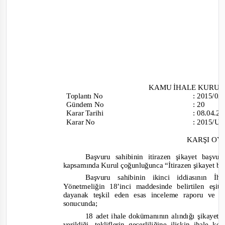
KAMU İHALE KURU
Toplantı
No
:
2015/0
Gündem No
:
20
Karar Tarihi
:
08.04.2
Karar No
:
2015/UH
KARŞI O
Başvuru sahibinin itirazen şikayet başvuru
kapsamında Kurul çoğunluğunca
“İtirazen şikayet b
Başvuru sahibinin ikinci iddiasının 
Yönetmeliğin 18’inci maddesinde belirtilen eş
dayanak teşkil eden esas inceleme raporu ve 
sonucunda;
18 adet ihale dokümanının alındığı şikayete 
verildiği, tekliflerin geçerliliğine ilişkin ihal