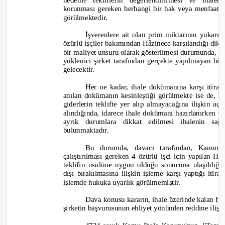
nedenle tekliflerin değerlendirilmesi ve ihale
korunması gereken herhangi bir hak veya menfaati
görül
mektedir.
İşverenlere ait olan prim miktarının yukarı
özürlü işçiler bakımından Hâzinece karşılandığı dik
bir maliyet unsuru olarak gösterilmesi durumunda, k
yüklenici şirket tarafından gerçekte yapılmayan bi
gelecektir.
Her ne kadar, ihale dokümanına karşı itir
anılan dokümanın kesinleştiği görülmekte ise de, 
giderlerin teklifte yer alıp almayacağına ilişkin 
alındığında, idarece ihale dokümanı hazırlanırken ve
ayrık durumlara dikkat edilmesi ihalenin sa
bulunmaktadır.
Bu durumda, davacı tarafından, Kanun
çalıştırılması gereken 4 özürlü işçi için yapılan H
teklifin usulüne uygun olduğu sonucuna ulaşıldığı
dışı bırakılmasına ilişkin işleme karşı yaptığı iti
işlemde hukuka uyarlık görülmemiştir.
Dava konusu kararın, ihale üzerinde kalan fir
şirketin başvurusunun ehliyet yönünden reddine iliş