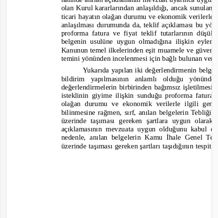
olan Kurul kararlarından anlaşıldığı, ancak sunulan p
ticari hayatın olağan durumu ve ekonomik verilerle 
anlaşılması durumunda da, teklif açıklaması bu yö
proforma fatura ve fiyat teklif tutarlarının dü
belgenin usulüne uygun olmadığına ilişkin eylem
Kanunun temel ilkelerinden eşit muamele ve güvenirl
temini yönünden incelenmesi için bağlı bulunan vergi
Yukarıda yapılan iki değerlendirmenin belge
bildirim yapılmasının anlamlı olduğu yönünd
değerlendirmelerin birbirinden bağımsız işletilmes
isteklinin giyime ilişkin sunduğu proforma fatura v
olağan durumu ve ekonomik verilerle ilgili gen
bilinmesine rağmen, sırf, anılan belgelerin Tebliği
üzerinde taşıması gereken şartlara uygun olarak 
açıklamasının mevzuata uygun olduğunu kabul et
nedenle, anılan belgelerin Kamu İhale Genel Tebl
üzerinde taşıması gereken şartları taşıdığının tespi