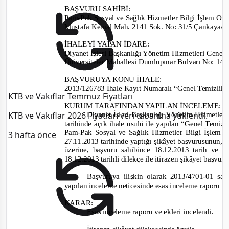
BAŞVURU SAHİBİ
:
Pam-
Pak Sosyal ve Sağlık Hizmetler Bilgi İşlem Otom
Mustafa Kemal Mah. 2141 Sok. No:
31/5 Çankay
İHALEYİ YAPAN İDARE:
Diyanet İşleri Başkanlığı Yönetim Hizmetleri Gene
Üniversiteler Mahallesi Dumlupınar Bulvarı No:
BAŞVURUYA KONU İHALE:
2013/126783 İhale Kayıt Numaralı “Genel Temizlik 
KTB ve Vakıflar Temmuz Fiyatları
KURUM TARAFINDAN YAPILAN İNCELEME:
KTB ve Vakıflar 2026 Fiyatları veri tabanına yüklendi.
Diyanet İşleri Başkanlığı Yönetim Hizmetle
tarihinde açık ihale usulü ile yapılan “Genel Temiz
Pam-
Pak Sosyal ve Sağlık Hizmetler Bilgi İşlem 
3 hafta önce
27.11.2013
tarihinde yaptığı şikâ
yet
başvurusunun, i
üzerine, başvuru sahibin
ce 18.12.2013 tarih ve 
18.12.2013
tarihli dilekçe ile itirazen şikâyet başv
Başvuruya ilişkin olarak
2013/4701-01
say
yapılan inceleme neticesinde esas inceleme raporu ta
KARAR:
Esas inceleme raporu ve ekleri incelendi.