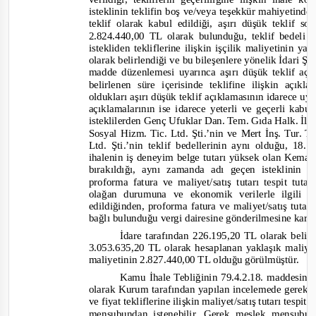
isteklinin teklifin boş ve/veya teşekkür mahiyetinde 
teklif olarak kabul edildiği, aşırı düşük teklif s
2.824.440,00
TL olarak bulunduğu, teklif bedeli 
istekliden tekliflerine ilişkin işçilik maliyetinin y
olarak belirlend
iği ve bu bileşenlere yönelik İdari Şa
madde düzenlemesi uyarınca aşırı düşük teklif açık
belirlenen süre içerisinde teklifine ilişkin açı
oldukları aşırı düşük teklif açıklamasının idarece uy
açıklamalarının ise idarece yeterli ve geçerli kabul
isteklilerden Genç Ufuklar Dan. Tem. Gıda Halk. İlşk
Sosyal Hizm. Tic. Ltd. Şti.’nin ve Mert İnş. Tur. 
Ltd. Şti.’nin teklif bedellerinin aynı olduğu, 18.
ihalenin iş deneyim belge tutarı yüksek olan Kemal
bırakıldığı, aynı zamanda adı geçen isteklinin
proforma fatura ve maliyet/satış tutarı tespit tuta
olağan durumuna ve ekonomik verilerle ilgili g
edildiğinden, proforma fatura ve maliyet/satış tutar
bağlı bulunduğu vergi dairesine gönderilmesine karar 
İdare tarafından 226.195,20 TL olarak beli
3.053.635,20
TL olarak hesaplanan yaklaşık maliyet 
maliyetinin 2.827.440,00 TL olduğu görülmüştür.
Kamu İhale Tebliğinin 79.4.2.18.
maddesind
olarak Kurum tarafından yapılan incelemede gerekl
ve fiyat tekliflerine ilişkin maliyet/satış tutarı tesp
mensubundan istenebilir. Gerek meslek mensubun