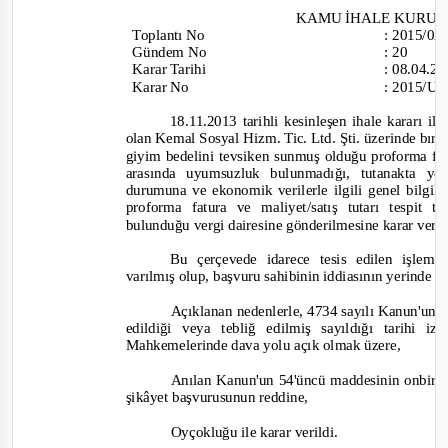
KAMU İHALE KURU
Toplantı
No
:
2015/0
Gündem No
:
20
Karar Tarihi
:
08.04.2
Karar No
:
2015/UH
18.11.2013 tarihli kesinleşen ihale kararı i
olan Kemal Sosyal Hizm. Tic. Ltd. Şti. üzerinde bıra
giyim bedelini tevsiken sunmuş olduğu proforma fatu
arasında uyumsuzluk bulunmadığı,
tutanakta
yer
durumuna ve ekonomik verilerle ilgili genel bilgil
proforma fatura ve maliyet/satış tutarı tespit 
bulunduğu vergi dairesine gönderilmesine karar verild
Bu çerçevede idarece tesis edilen işle
varılmış olup, başvuru sahibinin iddiasının yerinde o
Açıklanan nedenlerle, 4734 sayılı Kanun'un 6
edildiği veya tebliğ edilmiş sayıldığı tarihi
Mahkemelerinde dava yolu açık olmak üzere,
Anılan Kanun'un 54'üncü maddesinin onbirinc
şikâyet başvurusunun reddine,
Oyçokluğu ile karar verildi.