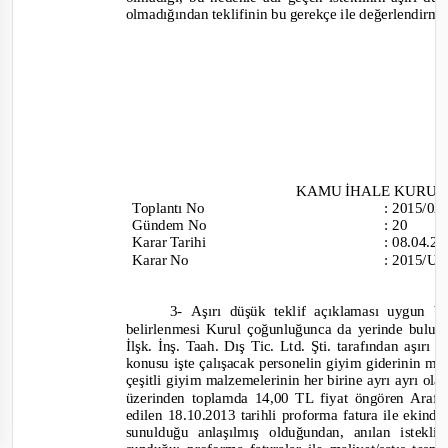
olmadığından teklifinin bu gerekçe ile değerlendirme 
KAMU İHALE KURU
Toplantı
No
:
2015/0
Gündem No
:
20
Karar Tarihi
:
08.04.2
Karar No
:
2015/UH
3-
Aşırı düşük teklif açıklaması uygun bu
belirlenmesi Kurul çoğunluğunca da yerinde bul
İlşk. İnş. Taah. Dış Tic. Ltd. Şti. tarafından aşır
konusu işte çalışacak personelin giyim giderinin mal
çeşitli giyim malzemelerinin her birine ayrı ayrı ola
üzerinden toplamda 14,00 TL fiyat öngören Arafa
edilen 18.10.2013 tarihli proforma fatura ile ekinde 
sunulduğu anlaşılmış olduğundan, anılan istekl