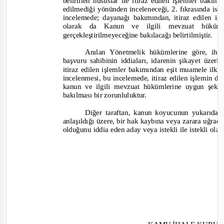
belirtilen hususlar ile itiraz edilen işlemler bakı
edilmediği yönünden inceleneceği, 2. fıkrasında is
incelemede; dayanağı bakımından, itiraz edilen iş
olarak da Kanun ve ilgili mevzuat hüküml
gerçekleştirilmeyeceğine bakılacağı belirtilmiştir.
Anılan Yönetmelik hükümlerine göre, ihalen
başvuru sahibinin iddiaları, idarenin şikayet üzeri
itiraz edilen işlemler bakımından eşit muamele ilke
incelenmesi, bu incelemede, itiraz edilen işlemin di
kanun ve ilgili mevzuat hükümlerine uygun şekild
bakılması bir zorunluluktur.
Diğer taraftan, kanun koyucunun yukarıda
anlaşıldığı üzere, bir hak kaybına veya zarara uğra
olduğunu iddia eden aday veya istekli ile istekli ola