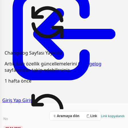
Changelog Sayfası Yayında
Artık tüm özellik güncellemelerini
Changelog
sayfasından takip edebilirsiniz.
1 hafta önce
Giriş Yap
Giriş
Genel Temizlik Hizmet Alımı
Aramaya dön
Link kopyalandı
Link
No
2015/UH.II-1014
·