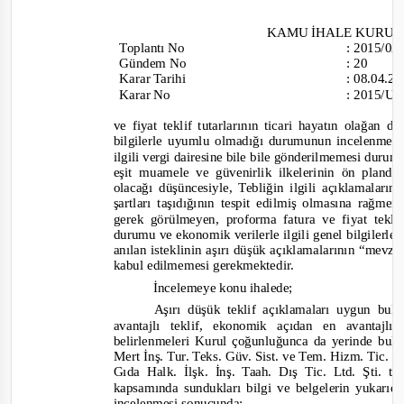
KAMU İHALE KURU
Toplantı
No
:
2015/0
Gündem No
:
20
Karar Tarihi
:
08.04.2
Karar No
:
2015/UH
ve fiyat teklif tutarlarının ticari hayatın olağan
bilgilerle uyumlu olmadığı durumunun incelenmesi 
ilgili vergi dairesine bile bile g
önderilmemesi durumun
eşit muamele ve güvenirlik ilkelerinin ön planda 
olacağı düşüncesiyle, Tebliğin ilgili açıklamalar
şartları taşıdığının tespit edilmiş olmasına rağmen
gerek görülmeyen, proforma fatura ve fiyat teklif 
durumu ve ekonomik verilerle ilgili genel bilgilerl
a
nılan isteklinin aşırı düşük açıklamalarının “
mevzua
kabul edilmemesi gerekmektedir.
İncelemeye konu ihalede;
Aşırı düşük teklif açıklamaları uygun bul
avantajlı teklif, ekonomik açıdan en avantajlı
belirlenmeleri Kurul çoğunluğunca da yerinde bul
Mert İnş. Tur. Teks. Güv. Sist. ve Tem. Hizm. Tic. Sa
Gıda Halk. İlşk. İnş. Taah. Dış Tic. Ltd. Şti. ta
kapsamında sundukları bilgi ve belgelerin yukarıda
incelenmesi sonucunda;