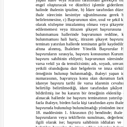
yapan idare veya Kurum tarafından gerekçeli ola
engel oluşturacak ve düzeltici işlemle giderilem
halinde ihalenin iptaline, b) İdare tarafından düze
ihale sürecinin kesintiye uğratılmasına gerek 
belirlenmesine, c) Başvurunun süre, usul ve şekil 
olarak sözleşme imzalanmış olması veya şikayete k
edilememesi veya itirazen şikayet başvurusun
bulunmaması hallerinde başvurunun reddine, k
bulunmaması hali hariç, itirazen şikayet başvur
teminatı yatırılan hallerde teminatın gelir kaydedil
altına alınmış, İhalelere Yönelik Başvurular
başvuruların sırasıyla, başvuru konusunun Kurum
başvuru sahibinin ehliyeti; başvurunun süresinde 
varsa vekil ya da temsilcisinin; adı, soyadı, unvan
yetkili olunduğuna dair belgelerin ve imza sirküle
örneğinin bulunup bulunmadığı, ihaleyi yapan id
numarasının, başvuruya konu olan durumun farkına
idareye başvuru tarihi ile varsa idarenin cevabını
belirtilip belirtilmediği, idare tarafından şikây
bildirilmiş ise bu kararın bir örneğinin eklenilip 
alınacak hallerde ise başvuru teminatının yatırılıp y
fazla ihaleye, birden fazla kişi tarafından aynı ihale
başvuruda bulunulup bulunulmadığı yönünden incele
18. maddesinin 1. fıkrasının (b) bendinde; ihale
başvuruların veya tekliflerin sunulması, değerlend
ilgili olarak ise; başvuru sahibinin iddiaları ve