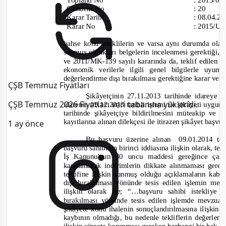
Gündem No
:
20
Karar Tarihi
:
08.04.2
Karar No
:
2015/UH
bahse konu isteklilerin ve varsa aynı durumda olan 
sunmuş oldukları belgelerin incelenmesi gerektiği,
ve 2011/MK-
139 sayılı kararında da, teklif edilen 
ekonomik verilerle ilgili genel bilgilerle uy
değerlendirme dışı bırakılması gerektiğine karar veri
ÇŞB Temmuz Fiyatları
Şikâyetçinin 27.11.2013 tarihinde idareye
ÇŞB Temmuz 2026 Fiyatları veri tabanına yüklendi.
idarenin 09.12.2013 tarihli işlemi ile şikâyeti uygu
tarihinde şikâyetçiye bildirilmesini müteakip ve
kayıtlarına alınan dilekçesi ile itirazen şikâyet baş
1 ay önce
Bu başvuru üzerine alınan
09.01.2014 tar
başvuru sahibinin birinci iddiasına ilişkin olarak, te
İş Kanunu'nun 30 uncu maddesi gereğince çalışt
karşılanacak indirimlerin dikkate alınmaması gerek
teklifine ilişkin sunmuş olduğu açıklamaların kab
dışı bırakılması yönünde tesis edilen işlemin me
ilişkin olarak ise;
“…başvuru sahibi istekliye 
bırakılması yönünde tesis edilen işlemde mevzuat
şikâyete konu ihalenin sonuçlandırılmasına ilişkin d
kaybının olmadığı, bu nedenle tekliflerin değerlen