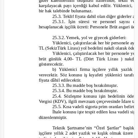
gider kalemlerinin oluşması hallerinde, teklif ed
karşılayacak payı içerdiği kabul edilir. Yüklenici, b
bir hak talebinde bulunamaz.
25.3.
Teklif fiyata dahil olan diğer giderler aş
25.3.1. İşin süresi ve personel sayısı 
hesaplanacak işçilik ücreti: Personele Brüt asgari üc
25.3.2. Yemek, yol ve giyecek giderleri:
Yüklenici, çalıştırılacak her bir personele ayl
TL (SekizTürk Lirası) yol bedelini nakdi olarak ödey
Yüklenici, çalıştırılacak her bir personele y
brüt günlük 4,00
-
TL (Dört Türk Lirası ) nakdi
gösterecektir.
b) Yüklenici firma işçilere yıllık yazlı
verecektir. Söz konusu iş kıyafeti yüklenici tarafı
fiyata dâhil edilecektir.
25.3.3. Bu madde boş bırakılmıştır.
25.3.4. Bu madde boş bırakılmıştır.
25.4.
Sözleşme konusu işin bedelinin öd
Vergisi (KDV), ilgili mevzuatı çerçevesinde İdare ta
25.5. Kısa vadeli sigorta prim oranları belirti
İhale konusu işte tespit edilen kısa vadeli sig
düzenlenmiştir.
Teknik Şartname’nin “Özel Şartlar” başlık
işçilere yıllık 2 adet yazlık ve kışlık olmak üzere iş