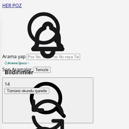
HER
POZ
Arama yap
Arama İpucu
Son Aramalar
Temizle
Bildirimler
14
Tümünü okundu işaretle