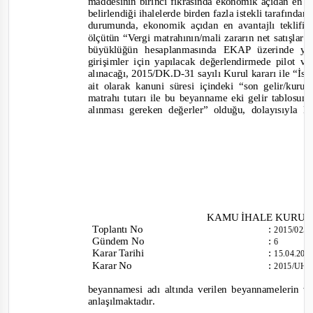
maddesinin birinci fıkrasında ekonomik açıdan en av
belirlendiği ihalelerde birden fazla istekli tarafından
durumunda, ekonomik açıdan en avantajlı teklifin
ölçütün “
Vergi matrahının/mali zararın net satışlar 
büyüklüğün hesaplanmasında EKAP üzerinde yer a
girişimler için yapılacak değerlendirmede pilot 
alınacağı,
2015/DK.D-
31 sayılı
Kurul k
ararı ile “
İst
ait olarak kanuni süresi içindeki “son gelir/kuru
matrahı tutarı ile bu beyanname eki gelir tablosunda
alınması gereken değerler
” olduğu, dolayısıyla 
KAMU İHALE KURU
Toplantı
No
:
2015/025
Gündem No
:
6
Karar Tarihi
:
15.04.20
Karar No
:
2015/UH.
beyannamesi adı altında verilen beyannamelerin v
anlaşılmaktadır.