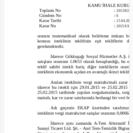
KAMU İHALE KURU
Toplantı
No
:
2015/025
Gündem No
:
6
Karar Tarihi
:
15.04.20
Karar No
:
2015/UH.
oranını matematiksel olarak belirleme imkanı bu
konusu istekl
inin teklifinin eşit tekliflerin 
gerekmektedir.
İdarece Gökkuşağı Sosyal Hizmetler A.Ş. içi
satışlara oranının 1.0653 olarak hesaplandığı, bu o
teklif sahibi istekli hariç diğer isteklilerin or
isteklinin ekonomik açıdan en avantajlı ikinci teklif
Anılan isteklinin vergi matrahı/mali zara
idarece bu istekli için 29.01.2015 ve 25.02.2015 t
25.02.2015 tarihinde yapılan sorgulamalarda, sorgu
matrah, kar ve zarar satırlarında herhangi bir veri bu
Adı geçenin EKAP üzerinden tarafımız
isteklinin vergi matrahı/net satışlar oranının 0,00664
İdarece aynı zamanda A
-
Tem Alternatif İn
Sanayi Ticaret Ltd. Şti.
-
Anıl Tem
-
Temizlik Bigisaya