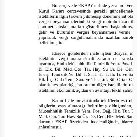
Bu çerçevede EKAP üzerinde yer alan
“Vergi
Kurul Kararı çerçevesinde gerekli güncellemeler
isteklilerin ilgili takvim yılı/hesap dönemine ait ola
vergisi beyannamelerindeki vergi matrahı tutarı i
alan net satışlar tutarları gösterilmeye başlanılmış,
gelir ve kurumlar vergisi beyannamesi
verme sü
yapılacak vergi sorgulamalarında uzatılan sürele
belirtilmiştir.
İdarece gönderilen ihale işlem dosyası inc
isteklinin vergi mat
rahı/mali zararın net satışl
uyarınca, Emin Müteahhitlik Temizlik Yem. Pos. Dağ
El. Elk. Bil. Mad. Oto. Tar. Hay. Su Ür. De. Cen. 
Enerji
Temizlik Ye. Bil. İ. S. H. Ta. İ. İh. Ti. ve San.
Bil. İnş. Gıda Tem. San. ve Tic. Ltd. Şti. Ortak Gi
olarak hesaplandığı, bu oranın diğer isteklilerin o
isteklinin ekonomik açıdan en avantajlı teklif sahibi
Kamu ihale mevzuatında tekliflerin eşit o
bilgilerin esas alınacağı belirtilmiş olduğundan, 
Müteahhitlik Temizlik Yem. Pos. Dağ. Hiz. Tur. Tek
Mad. Oto. Tar. Hay. Su Ür. De. Cen. Hiz. Med. San. T
durumu EKAP üzerinden incelendiğinde, idarece 
anlaşılmıştır.