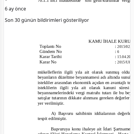
70.1.1’inci maddesinde
“son gelir/kurumlar vergi
6 ay önce
Son 30 günün bildirimleri gösteriliyor
KAMU İHALE KURU
Toplantı
No
:
2015/025
Gündem No
:
6
Karar Tarihi
:
15.04.20
Karar No
:
2015/UH.
mükelleflerin ilgili yıla ait olarak sunmuş oldu
beyanların düzeltme beyannamesi adı altında sunuldu
istekliler arasından ekonomik açıdan en avantajlı tek
isteklilerin ilgili yıla ait olarak kanuni süre
beyannamelerindeki vergi matrahı tutarı ile bu bey
satışlar tutarının dikkate alınması gereken değerler 
yer verilmiştir.
A)
Başvuru sahibinin iddialarının değerlen
tespit edilmiştir.
Başvuruya konu ihaleye ait İdari Şartname’