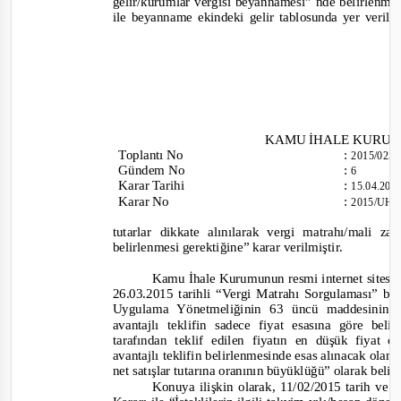
gelir/kurumlar vergisi beyannamesi” nde belirlenmiş
ile beyanname ekindeki gelir tablosunda yer verilen
KAMU İHALE KURU
Toplantı
No
:
2015/025
Gündem No
:
6
Karar Tarihi
:
15.04.20
Karar No
:
2015/UH.
tutarlar dikkate alınılarak vergi matrahı/mali za
belirlenmesi gerektiğine
” karar verilmiştir.
Kamu İhale Kurumunun resmi internet sitesi
26.03.2015 tarihli
“Vergi Matrahı Sorgulaması”
baş
Uygulama Yönetmeliğinin 63 üncü maddesinin 
avantajlı teklifin sadece fiyat esasına göre beli
tarafından teklif edilen fiyatın en düşük fiya
avantajlı teklifin belirlenmesinde esas alınacak olan 
net satışlar tutarına oranının büyüklüğü” olarak belir
Konuya ilişkin olarak, 11/02/2015 tarih ve 