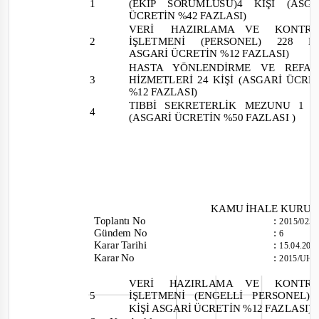
1
(EKİP SORUMLUSU)4 KİŞİ (ASG
ÜCRETİN %42 FAZLASI)
VERİ HAZIRLAMA
VE
KONTR
2
İŞLETMENİ (PERSONEL) 228 Kİ
ASGARİ ÜCRETİN %12 FAZLASI)
HASTA YÖNLENDİRME VE RE
3
HİZMETLERİ 24 KİŞİ (ASGARİ ÜCRE
%12 FAZLASI)
TIBBİ SEKRETERLİK MEZUNU 1
4
(ASGARİ ÜCRETİN %50 FAZLASI )
KAMU İHALE KURU
Toplantı
No
:
2015/025
Gündem No
:
6
Karar Tarihi
:
15.04.20
Karar No
:
2015/UH.
VERİ
HAZIRLAMA
VE
KONTR
5
İŞLETMENİ (ENGELLİ PERSONEL) 
KİŞİ ASGARİ ÜCRETİN %12 FAZLASI)