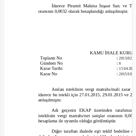
İdarece Piramit Makina İnşaat San. ve Tic.
oranının 0,0032 olarak hesaplandığı anlaşılmıştır.
KAMU İHALE KURU
Toplantı
No
:
2015/025
Gündem No
:
6
Karar Tarihi
:
15.04.20
Karar No
:
2015/UH.
Anılan isteklinin vergi matrahı/mali zara
idarece bu istekli için 27.01.2015, 29.01.2015 ve 2
anlaşılmıştır.
A
dı geçenin EKAP üzerinden tarafımız
isteklinin vergi matrahı/net satışlar oranının
0,00
hesaplama ile uyumlu olduğu görülmüştür.
Diğer taraftan ihalede eşit teklif bedeline 