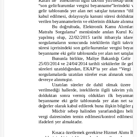
Kararı ile “İsteklilerin ilgili takvim yılı/hesap dön
“son gelir/kurumlar vergisi beyanname”lerindeki ve
gelir tablosunda yer alan net satışlar tutarının “d
kabul edilmesi, dolayısıyla kanuni süresi doldukta
verilen beyannamelerin ve eklerinin dikkate alınmama
Bu doğrultuda, Elektronik Kamu Alımlar
Matrahı Sorgulama” menüsünde anılan Kurul Kara
yapılmış olup, 22/02/2015 tarihi itibarıyla ida
sorgulamaların sonucunda isteklilerin ilgili takv
süresi içerisindeki son gelir/kurumlar vergisi beyan
beyanname eki gelir tablosunda yer alan net satışlar 
Bununla birlik
te, Maliye Bakanlığı Gelir İ
25/03/2014 ve 24/04/2014 tarihli sirkülerler ile ge
süreleri uzatıldığından, EKAP’ta yer alan “Vergi
sorgulama
larda uzatılan süreler esas alınarak sonu
devreye alınmıştır.
Uzatılan süreler de dahil olmak üzere 
verilmediği hallerde, isteklilerin ilgili takvim yı
dolduktan sonra vermiş oldukları ilk beyannam
beyanname eki gelir tablosunda yer alan net satı
değerler olarak kabul edilerek buna ilişkin bilgiler gö
Mücbir sebep halinden yararlandığını belirten
vergi dairesinden temin edilmesi/kontrol edilmesini
ifadeleri
yer almaktadır.
Kısaca özetlemek gerekirse Hizmet Alımı İh