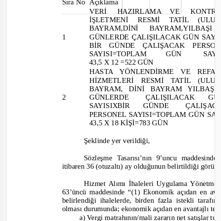
Sıra No
Açıklama
VERİ
HAZIRLAMA
VE
KONTR
İŞLETMENİ RESMİ TATİL (U
BAYRAM,DİNİ BAYRAM,YILBA
1
GÜNLERDE ÇALIŞILACAK GÜN SAYI
BİR GÜNDE ÇALIŞACAK PER
SAYISI=TOPLAM
GÜN
SAYI
43,5 X 12 =522 GÜN
HASTA YÖNLENDİRME VE RE
HİZMETLERİ RESMİ TATİL (U
BAYRAM, DİNİ BAYRAM YILBAŞ
2
GÜNLERDE
ÇALIŞILACAK
GÜ
SAYISIXBİR
GÜNDE ÇAL
PERSONEL SAYISI=TOPLAM GÜN SA
43,5 X 18 KİŞİ=783 GÜN
Şeklinde yer verildiği,
S
özleşme Tasarısı’nın 9’uncu maddesinde
itibaren 36 (otuzaltı) ay olduğunun belirtildiği görü
Hizmet Alımı İhaleleri Uygulama Yönetmeliğ
63’üncü maddesinde
“(1) Ekonomik açıdan en avan
belirlendiği ihalelerde, birden fazla istekli taraf
olması durumunda; ekonomik açıdan en avantajlı tek
a) Vergi matrahının/mali zararın net satışlar t