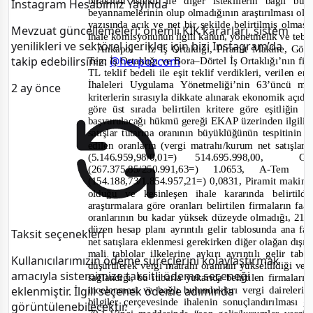
bırakılan istekli ile diğer isteklilerin bağlı b
Instagram Hesabımız Yayında
beyannamelerinin olup olmadığının araştırılması ol
yazısında açık ve net bir şekilde belirtilmiş olmas
Mevzuat güncellemeleri, önemli KİK kararları, sistem
ihale komisyonunun ilgili kanun, y
önetmelik ve
t
ebl
yenilikleri ve sektörel içerikler için bizi Instagram’da
–
Ankapol
– İz İş Ortaklığı, Piramit Makine, Gök
takip edebilirsiniz:
@herpozcom
Tem İş Ortaklığı ve Bora–Dörtel İş Ortaklığı’nın fi
TL teklif bedeli ile eşit teklif verdikleri, verilen 
İhaleleri Uygulama Yönetmeliği’nin 63’üncü ma
2 ay önce
kriterlerin sırasıyla dikkate alınarak ekonomik açıda
göre üst sırada belirtilen kritere göre eşitliğ
başvurulacağı hükmü gereği EKAP üzerinden ilgili i
satışlar tutarına oranının büyüklüğünün tespitinin
edilen oranların (vergi matrahı/kurum net satışla
(5.146.959,98/0,01=)
514.695.998,00,
Gö
(267.375,85/250.991,63=) 1.0653, A-Te
–
(154.188,73/1.854.957,21=)
0,0831, Piramit makine
olduğu ve kesinleşen ihale kararında belirtil
araştırmalara göre oranları belirtilen firmaların faa
oranlarının bu kadar yüksek düzeyde olmadığı, 213
d
üzen hesap planı ayrıntılı gelir tablosunda ana f
Taksit seçenekleri
net satışlara eklenmesi gerekirken diğer olağan dışı
mali tablolar ilkelerine aykırı ayrıntılı gelir ta
Kullanıcılarımızın ödeme süreçlerini kolaylaştırmak
düşürülerek vergi matrahı oranının yükseltildiği ve y
amacıyla sistemimize taksitli ödeme seçeneği
sağlandığı, bu itibarla yukarıda belirtilen firmaların
incelenmesi ve bağlı bulundukları ver
gi daireleri
eklenmiştir. İlgili seçenek ödeme adımında
bilgiler çerçevesinde ihalenin sonuçlandırılması
görüntülenebilecektir.