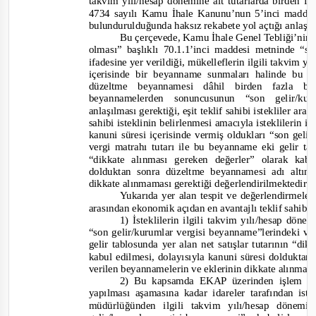
takvim yılı/hesap dönemine ait tutarlarda birden fa
4734 sayılı Kamu İhale Kanunu’nun 5’inci maddes
bulundurulduğunda haksız rekabete yol açtığı anlaşı
Bu çerçevede, Kamu İhale Genel Tebliği’nin “
olması” başlıklı 70.1.1’inci maddesi metninde “s
ifade
sine yer verildiği, mükelleflerin ilgili takvim y
içerisinde bir beyanname sunmaları halinde bu 
düzeltme beyannamesi dâhil birden fazla 
beyannamelerden sonuncusunun “son gelir/k
anlaşılması gerektiği, eşit teklif sahibi istekliler ar
sahibi isteklinin belirlenmesi amacıyla isteklilerin i
kanuni süresi içerisinde vermiş oldukları “son gel
vergi matrahı tutarı ile bu beyanname eki gelir ta
“dikkate alınması gereken değerler” olarak kab
dolduktan sonra düzeltme beyannamesi adı altın
dikkate alınmaması gerektiği değerlendirilmektedir.
Yukarıda yer alan tespit ve değerlendirmeler 
arasından ekonomik açıdan en avantajlı teklif sahibi 
1) İsteklilerin ilgili takvim yılı/hesap döne
“son gelir/kurumlar vergisi beyanname”
lerindeki ve
gelir tablosunda yer alan net satışlar tutarının “di
kabul edilmesi, dolayısıyla kanuni süresi doldukta
verilen beyannamelerin ve eklerinin dikkat
e alınmam
2) Bu kapsamda EKAP üzerinden işlem yap
yapılması aşamasına kadar idareler tarafından ist
müdürlüğünden ilgili takvim yılı/hesap dönemi