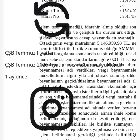
2015/025
Gündem No
:
6
Karar Tarihi
:
15.04.20
Karar No
:
2015/UH.
işlem tesis edilmediği, idarenin almış olduğu son 
aldatıcı, yanıltıcı ve çelişkili bir durum arz ettiği
şikâyet başvurusuna cevap yazısında en avantajlı t
Ortaklığının vergi matrahının 5.146.959,98 TL, net
hem teklifleri ile birlikte sunmuş olduğu SMMM 
ÇŞB Temmuz Fiyatları
yapılan sorgulama sonucunda tespit edildiği, tek dü
muhasebe sistemi standartlarına göre 0,01 TL satışı 
ÇŞB Temmuz 2026 Fiyatları veri tabanına yüklendi.
matrahının olamayacağının açık olduğu, bu duru
beyannamesi adı verdikleri vergi beyannameler
mükelleflerin ilgili yıla ait olarak sunmuş oldu
1 ay önce
beyanlarının geçici/düzeltme beyannamesi adı alt
teklif sahibi istekliler arasından ekonomik açıd
belirlenmesi amacıyla isteklilerin ilgili yıla ait olar
en son yıllık beyannamelerindeki vergi matrahı i
alan net satışlar tutarının dikkate alınması gereken 
düzeltme beyannamesi adı altında verilen beyanna
gerektiği, inceleme sonucunda alınan ihale komisy
beli
rlenmemiş olduğunun da tespit edildiği, en av
beyannamesini teklifleri ile birlikte sunmayan is
makamlardan talep edilerek yapılması ve ikinci en ava
işlem belirlenmesi gerektiği şeklinde belirtildiğ