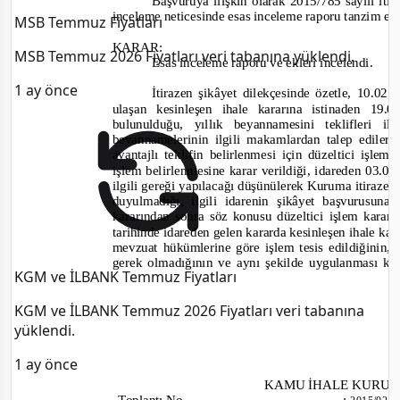
Başvuruya ilişkin
olarak 2015/785
sayılı
iti
inceleme neticesinde esas inceleme raporu tanzim ed
MSB Temmuz Fiyatları
KARAR:
MSB Temmuz 2026 Fiyatları veri tabanına yüklendi.
Esas inceleme raporu ve ekleri incelendi.
1 ay önce
İtirazen şikâyet dilekçesinde özetle,
10.02.2
ulaşan kesinleşen ihale kararına istinaden 19
bulunulduğu, yıllık beyannamesini teklifleri i
beyannamelerinin ilgili makamlardan talep ediler
avantajlı teklifin belirlenmesi için düzeltici işle
işlem belirlenmesine karar verildiği, idareden 03.0
ilgili gereği yapılacağı düşünülerek Kuruma itiraz
duyulmadığı, ilgili idarenin şikâyet başvurusun
kararından sonra söz konusu düzeltici işlem kararı
tarihinde idareden gelen kararda kesinl
eşen ihale kar
mevzuat hükümlerine göre işlem tesis edildiğinin, 
gerek olmadığının ve aynı şekilde uygulanması kana
KGM ve İLBANK Temmuz Fiyatları
KGM ve İLBANK Temmuz 2026 Fiyatları veri tabanına
yüklendi.
1 ay önce
KAMU İHALE KURU
Toplantı
No
: