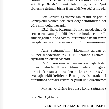
adının
“Veri Hazırlama Kontrol İşl
etmeni -
Hasta Y
268 Kişi 36 Ay”
olarak belirtildiği, anılan Şa
sözleşme türünün birim fiyat teklif ve sözleşme olaca
Söz konusu Şartname’nin “Sınır değer” ba
komisyonu verilen teklifleri değerlendirdikten s
göre sınır değer hesaplar.
33.2. İhale, Kanunun 38 inci maddesinde ön
açıdan en avantajlı teklif üzerinde bırakılacaktır. İha
sınır değerin altında olması durumunda kesin temin
hesaplanan tutar üzerinden alınır.”
düzenlemesinin b
Aynı Şartname’nin “Ekonomik açıdan en av
35’inci maddesinde
“35.1. Bu ihalede ekonomik a
fiyatların en düşük olanıdır.
35.2. Ekonomik açıdan en avantajlı teklifin
olması halinde; Hizmet Alımı İhaleleri Uygul
birinci fıkrasında düzenlenen kriterler sırası
avantajlı teklif belirlenir. Buna göre, üst sırada bel
durumunda sonraki kritere başvurulur.”
düzenlemesin
Miktarı ve türüne ise bahse konu Şartname e
Sıra No
Açıklama
VERİ HAZIRLAMA KONTROL İŞLET