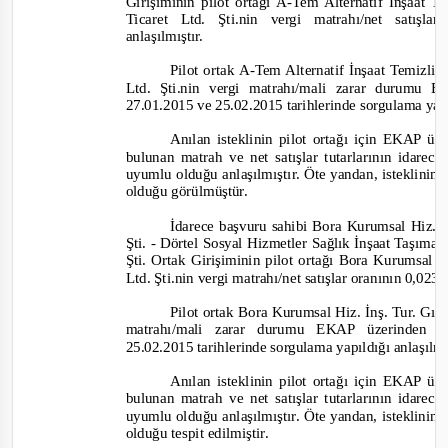
Girişiminin pilot ortağı A
-
Tem Alternatif İnşaat T
Ticaret Ltd. Şti.nin vergi matrahı/net satışl
anlaşılmıştır.
Pilot ortak A-
Tem Alternatif İnşaat Temizlik
Ltd. Şti.nin vergi matrahı/mali zarar durumu 
27.01.2015 ve 25.02.2015 tarihlerinde sorgulama yapı
Anılan isteklinin pilot ortağı için EKAP ü
bulunan matrah ve net satışlar tutarlarının idarec
uyumlu olduğu anlaşılmıştır. Öte yandan, isteklinin 
olduğu görülmüştür.
İdarece başvuru sahibi Bora Kurumsal Hiz. İ
Şti.
-
Dörtel Sosyal Hizmetler Sağlık İnşaat Taşımacı
Şti. Ortak Girişiminin pilot ortağı Bora Kurumsal 
Ltd. Şti.nin vergi matrahı/net satışlar oranının 0,023
Pilot ortak Bora Kurumsal Hiz. İnş. Tur. Gı. 
m
atrahı/mali zarar durumu EKAP üzerinden i
25.02.2015 tarihlerinde sorgulama yapıldığı anlaşılm
Anılan isteklinin pilot ortağı için EKAP üze
bulunan matrah ve net satışlar
tut
arlarının idarec
uyumlu olduğu anlaşılmıştır. Öte yandan, isteklinin 
olduğu tespit edilmiştir.