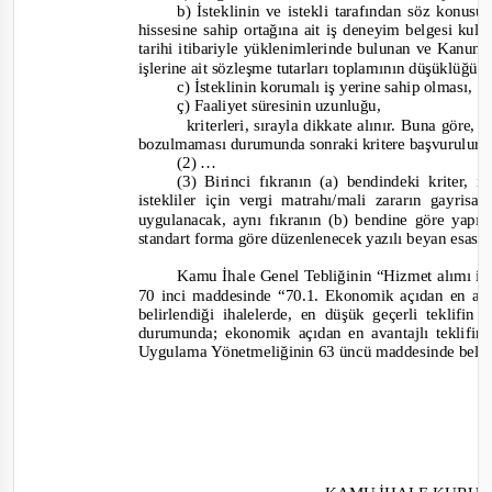
b) İsteklinin ve istekli tarafından söz konusu 
hissesine sahip ortağına ait iş deneyim belgesi kull
tarihi itibariyle yüklenimlerinde bulunan ve Kanu
işlerine ait sözleşme tutarları toplamının düşüklüğü,
c) İsteklinin korumalı iş yerine sahip olması,
ç) Faaliyet süresinin uzunluğu,
kriterleri, sırayla dikkate alınır. Buna göre, ü
bozulmaması durumunda sonraki kritere başvurulur.
(2) …
(3) Birinci fıkranın (a) bendindeki kriter, 
istekliler için vergi matrahı/mali zararın gayrisaf
uygulanacak, aynı fıkranın (b) bendine göre yap
standart forma göre düzenlenecek yazılı beyan esas a
Kamu İhale Genel Tebliğinin “Hizmet alımı ihal
70 inci maddesinde “
70.1. Ekonomik açıdan en avan
belirlendiği ihalelerde, en düşük geçerli teklifin
durumunda; ekonomik açıdan en avantajlı teklifin
Uygulama Yönetmeliğinin 63 üncü maddesinde belirtil