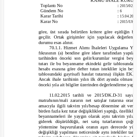
KAMU İHALE KURU
Toplantı
No
:
2015/025
Gündem No
:
6
Karar Tarihi
:
15.04.20
Karar No
:
2015/UH.
göre, üst sırada belirtilen kritere göre eşitliği
geçilir. Ortak girişimler için yapılacak değerle
durumu esas alınır.
70.1.1
.
Hizmet Alımı İhaleleri Uygulama Yö
fıkrasının (a) bendine göre idare tarafından yapıla
tarihinden önceki son gelir/kurumlar vergisi be
tutarı ile bu beyanname ekindeki gelir tablosunda y
hesabı esasına göre defter tutan istekliler için b
tablosundaki gayrisafi hasılat tutarına) ilişkin EK
Ancak ihale tarihinin yılın ilk dört ayında olması
önceki yıla ait bilgiler üzerinden değerlendirme yapılı
11.02.2015 tarihli ve 2015/DK.D-
31 sayıl
matrahının/mali zararın net satışlar tutarına or
amacıyla ilgili takvim yılı/hesap dönemine ait vergi
birden fazla kez tutar değişiklikleri yaptığı, özellik
beyannameleri
ile yaygın olarak aynı takvim yılı/
giderek düşürüldüğü, net satış tutarlarının ç
yöntemine başvurularak oranın aşırı derecede yük
değişikliği yapılması neticesinde aynı istekliler tara