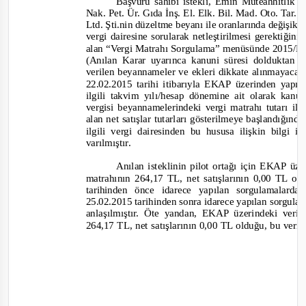
Başvuru sahibi istekli, Emin Müteahhitlik
Nak. Pet. Ür. Gıda İnş. El. Elk. Bil. Mad. Oto. Tar.
Ltd. Şti.nin düzeltme beyanı ile oranlarında değişikl
vergi dairesine sorularak netleştirilmesi gerektiği
alan
“Vergi Matrahı Sorgulama”
menüsünde 2015/D
(Anılan Karar uyarınca kanuni süresi dolduktan
verilen beyannameler ve ekleri dikkate alınmayacakt
22.02.
2015 tarihi itibarıyla EKAP üzerinden yapıl
ilgili takvim yılı/hesap dönemine ait olarak kanu
vergisi beyannamelerindeki vergi matrahı tutarı i
alan net satışlar tutarları gösterilmeye başlandığın
ilgili vergi dairesinden bu hususa ilişkin bilgi 
varılmıştır.
Anılan isteklinin pilot ortağı için EKAP üz
matrahının 264,17 TL, net satışlarının 0,00 TL o
tarihinden önce idarece yapılan sorgulamalard
25.02.2015 tarihinden sonra idarece yapılan sorgula
anlaşılmıştır. Öte yandan, EKAP üzerindeki veril
264,17 TL, net satışlarının 0,00 TL olduğu, bu verile