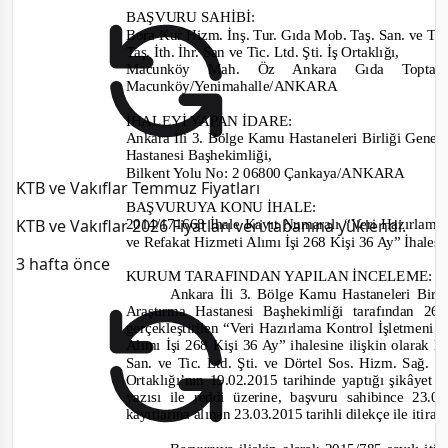
BAŞVURU SAHİBİ
:
Bora Kur Hizm. İnş. Tur. Gıda Mob. Taş. San. ve Tic.
Taş. İth. İhr. San ve Tic. Ltd. Şti. İş Ortaklığı,
Macunköy Mah. Öz Ankara Gıda Toptanc
Macunköy/
Yenimahalle/ANKARA
İHALEYİ YAPAN İDARE
:
Ankara İli 3. Bölge Kamu Hastaneleri Birliği Genel
Hastanesi Başhekimliği,
Bilkent Yolu No: 2 06800 Çankaya/ANKARA
KTB ve Vakıflar Temmuz Fiyatları
BAŞVURUYA KONU İHALE:
KTB ve Vakıflar 2026 Fiyatları veri tabanına yüklendi.
2014/171668
İhale Kayıt Numaralı “Veri Hazırlama
ve Refakat Hizmeti Alımı İşi 268 Kişi 36 Ay” İhales
3 hafta önce
KURUM
TARAFINDAN YAPILAN İNCELEME:
Ankara İli 3. Bölge Kamu Hastaneleri Birli
Araştırma Hastanesi Başhekimliği tarafından
26.
gerçekleştirilen “Veri Hazırlama Kontrol İşletmeni
-
Alımı İşi 268 Kişi 36 Ay”
ihalesine
ilişkin olarak 
San. ve Tic. Ltd. Şti. ve Dörtel Sos. Hizm. Sağ. İn
Ortaklığı’nın
19.02.2015 tarihinde ya
ptığı şikâ
yet
b
yazısı ile reddi üzerine, başvuru sahibin
ce 23.0
kayıtlarına alınan
23.03.2015
tarihli dilekçe ile iti