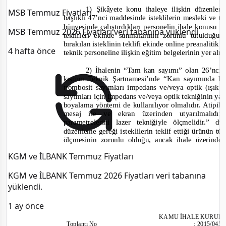
1) Şikâyete konu ihaleye ilişkin düzenle
MSB Temmuz Fiyatları
başlıklı 47’nci maddesinde isteklilerin mesleki ve tek
bünyesinde çalıştırdıkları personelin ihale konusu i
MSB Temmuz 2026 Fiyatları veri tabanına yüklendi.
teklifleri ekinde sunmalarının zorunlu tutulduğ
bırakılan isteklinin teklifi ekinde online preanalitik c
4 hafta önce
teknik personeline ilişkin eğitim belgelerinin yer al
2) İhalenin “Tam kan sayımı” olan 26’ncı 
kısmın Teknik Şartnamesi’
nde
“Kan sayımında kul
t
rombosit sayımları impedans ve/veya optik (ışık sa
sayımları için impedans ve/veya optik tekniğinin yan
boyalama yöntemi de kullanılıyor olmalıdır. Atipik 
mesaj ile ve ekran üzerinden utyarılmalıdır
parametrelerini lazer tekniğiyle ölçmelidir.”
dü
düzenleme gereği isteklilerin teklif ettiği ürünün tü
ölçmesinin zorunlu olduğu, ancak ihale üzerinde b
KGM ve İLBANK Temmuz Fiyatları
KGM ve İLBANK Temmuz 2026 Fiyatları veri tabanına
yüklendi.
1 ay önce
KAMU İHALE KURUL
Toplantı
No
:
2015/045