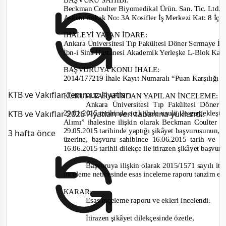
Beckman Coulter Biyomedikal Ürün. San. Tic. Ltd. Ş
Askent Sokak No:
3A Kosifler İş Merke
zi Kat:
8 İç
İHALEYİ YAPAN İDARE:
Ankara Üniversitesi Tıp Fakültesi Döner Sermaye İ
İbn
-
i Sina Hastanesi Akademik Yerleşke L
-Blok Kat
BAŞVURUYA KONU İHALE:
2014/177219 İhale Kayıt Numaralı “Puan Karşılığı 
KTB ve Vakıflar Temmuz Fiyatları
KURUM TARAFINDAN YAPILAN İNCELEME:
Ankara Üniversitesi Tıp Fakültesi Döner
KTB ve Vakıflar 2026 Fiyatları veri tabanına yüklendi.
29.01.2015 tarihinde açık ihale usulü ile gerçekleş
Alımı” ihalesine ilişkin olarak Beckman Coulter 
29.05.2015 tarihinde yaptığı şikâyet başvurusunun, id
3 hafta önce
üzerine, başvuru sahibince 16.06.2015 tarih ve 
16.06.2015 tarihli dilekçe ile itirazen şikâyet başv
Başvuruya ilişkin olarak 2015/1571 sayılı it
inceleme neticesinde esas inceleme raporu tanzim ed
KARAR:
Esas inceleme raporu ve ekleri incelendi.
İtirazen şikâyet dilekçesinde özetle,