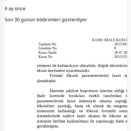
6 ay önce
Son 30 günün bildirimleri gösteriliyor
KAMU İHALE KURUL
Toplantı
No
:
2015/045
Günde
m No
:
9
Karar Tarihi
:
29.07.201
Karar No
:
2015/UH.I
yöntemi de kullanılıyor olmalıdır. Atipik hücrelerin v
ekran üzerinden uyarılmalıdır.
Formül lökosit parametrelerini lazer tek
almaktadır.
İdarenin şikâyet başvurusu üzerine aldığı 08
ihale üzerinde bırakılan istekli tarafından t
parametrelerini lazer ünitesiyle okuma yaptı
lökositleri ayırdığı, buna ek olarak da tungst
yöntemini kullandığı ve lökosit formülü sonu
s
istemlerinde sadece lazer okuma ile lökosit ay
sistemin birlikte kullanılması ile yapılacağı ifade 
görülmüştür.