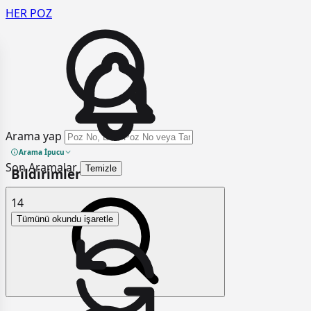
HER
POZ
Arama yap
Arama İpucu
Son Aramalar
Temizle
Bildirimler
14
Tümünü okundu işaretle