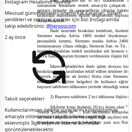
İdari Şartname’nin 47’nci maddesinde ist
Instagram Hesabımız Yayında
zamanında müdahale etmek amacıyla çalışacak pe
gösterir belgeler ile personellerin cihazlar hakkın
Mevzuat güncellemeleri, önemli KİK kararları, sistem
tarafından düzenlenen eğitim belgelerinin başvur
yenilikleri ve sektörel içerikler için bizi Instagram’da
anlaşılmaktadır.
takip edebilirsiniz:
@herpozcom
İhale üzerinde bırakılan isteklinin, ihalenin
Siemens marka Advia 1800 model biyokimya 
2 ay önce
preanalitik sistemi, Siemens marka Advia 24
immunoassay cihazı olduğu, Siemens San. ve Tic. A
üzerinde bırakılan istekli tarafından söz konusu cih
servis bakım
-
onarım hizmeti verilmesine ilişkin bilgi
İdarece gönderilen ihale işlem dosyası üze
bırakılan istekli tarafından teklif edilen ürünlere ili
verecek personele ait üretici firma olan Siemens
teknik servis eğitim belgeleri ile kullanıcı eğit
başvuru sahibinin iddiasının yerinde olmadığı sonucu
2) Başvuru sahibinin 2’nci iddiasına ilişkin o
Taksit seçenekleri
Şikâyete konu ihalenin 26’ncı kısmı olan “
Kullanıcılarımızın ödeme süreçlerini kolaylaştırmak
Teknik Şartname’de
“… Kan sayımında kullanılacak 
amacıyla sistemimize taksitli ödeme seçeneği
sayımları impedans ve/veya optik (ışık saçılım) tekniği
impedans ve/veya optik tekniğinin yanı sıra flo
eklenmiştir. İlgili seçenek ödeme adımında
görüntülenebilecektir.