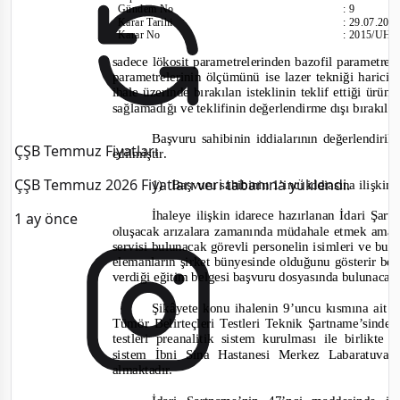
Günde
m No
:
9
Karar Tarihi
:
29.07.201
Karar No
:
2015/UH.I
sadece lökosit parametrelerinden bazofil parametresi
parametrelerinin ölçümünü ise lazer tekniği haricin
ihale üzerinde bırakılan isteklinin teklif ettiği ür
sağlamadığı ve teklifinin değerlendirme dışı bırakılma
Başvuru sahibinin iddialarının değerlendiri
ÇŞB Temmuz Fiyatları
edilmiştir.
ÇŞB Temmuz 2026 Fiyatları veri tabanına yüklendi.
1)
Başvuru sahibinin 1’inci iddiasına ilişkin
İhaleye ilişkin idarece hazırlanan İdari Şa
1 ay önce
oluşacak arızalara zamanında müdahale etmek amac
servisi bulunacak görevli personelin isimleri ve bu k
elemanların şirket bünyesinde olduğunu gösterir bel
verdiği eğitim belgesi başvuru dosyasında bulunaca
Şikâyete konu ihalenin 9’uncu kısmına ait
Tümör Belirteçleri Testleri Teknik Şartname’sinde
testleri preanalitik sistem kuru
lması ile birlikte 
sistem İbni Sina Hastanesi Merkez Labaratuvarla
almaktadır.