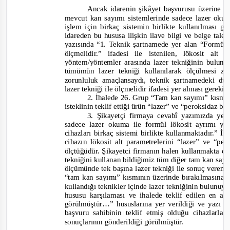
Ancak i
darenin şikâyet başvurusu üzerine a
mevcut kan sayımı sistemlerinde sadece lazer oku
işlem için birkaç sistemin birlikte kullanılması g
idareden bu hususa ilişkin
ilave bilgi ve belge ta
lep
yazısında
“1. Teknik şartnamede yer alan “Formül l
ölçmelidir.” ifadesi ile istenilen, lökosit al
yöntem/yöntemler arasında lazer tekniğinin bulun
tümümün lazer tekniği kullanılarak ölçülmesi z
zorunluluk amaçlansaydı, teknik şartnamedeki d
lazer tekniği ile ölçmelidir ifadesi yer alması gerekir
2. İhalede 26. Grup “Tam kan sayımı” kısmın
isteklinin teklif ettiği ürün “lazer” ve “peroksidaz b
3. Şikayetçi firmaya cevabî yazımızda ye
sadece lazer okuma ile formül lökosit ayrımı y
cihazları birkaç sistemi birlikte kullanmaktadır.” İf
cihazın lökosit alt parametrelerini “lazer” ve “p
ölçtüğüdür. Şikayetci firmanın halen kullanmakta o
tekniğini kullanan bildiğimiz tüm diğer tam kan sayım
ölçümünde tek başına lazer tekniği ile sonuç verem
“tam kan sayımı” kısmının üzerinde bırakılmasına kar
kullandığı teknikler içinde lazer tekniğinin bulunuy
hususu karşılaması ve ihalede teklif edilen en av
görülmüştür…”
hususlarına yer verildiği ve yazı e
başvuru sahibinin teklif etmiş olduğu cihazlarl
so
nuçlarının gönderildiği görülmüştür.