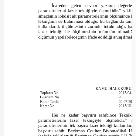
İdareden gelen cevabî yazının değerlend
parametrelerini lazer tekniğiyle ölçmelidir.”
şeklin
amaçlanın lökosit alt parametrelerinin ölçümünde k
tekniğinin de bulunması olduğu, bu bağlamda tüm lö
kullanılarak ölçülmesinin zorunlu tutulmadığı
,
kald
lazer tekniği ile ölçülmesinin mümkün olmadığı,
ölçümün yapılabileceğinin ifade edildiği anlaşılmakt
KAMU İHALE KURUL
Toplantı
No
:
2015/045
Günde
m No
:
9
Karar Tarihi
:
29.07.201
Karar No
:
2015/UH.I
Her ne kadar başvuru sahibince Teknik 
parametrelerini lazer tekniğiyle ölçmelidir.”
ş
parametrelerinin tek başına lazer tekniği kullanılara
başvuru sahibi Beckman Coulter Biyomedikal Ürün