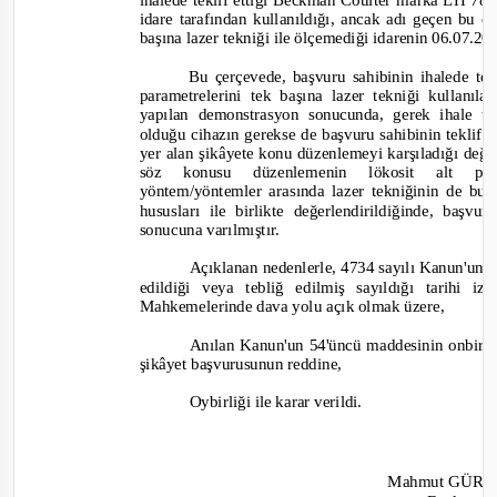
ihalede teklif ettiği Beckman Coulter marka LH 780
idare tarafından kullanıldığı, ancak adı geçen bu c
başına lazer tekniği ile ölçemediği idarenin 06.07.201
Bu çerçevede, başvuru sahibinin ihalede te
parametrelerini tek başına lazer tekniği kullanıl
yapılan demonstrasyon sonucunda, gerek ihale üz
olduğu cihazın gerekse de başvuru sahibinin teklif
yer alan şikâyete konu düzenlemeyi karşıladığı değ
söz konusu düzenlemenin lökosit alt pa
yöntem/yöntemler arasında lazer tekniğinin de bu
hususları ile birlikte değerlendirildiğinde
,
başvuru
sonucuna varılmıştır.
Açıklanan nedenlerle, 4734 sayılı Kanun'un 6
edildiği veya tebliğ edilmiş sayıldığı tarihi
Mahkemelerinde dava yolu açık olmak üzere,
Anılan Kanun'un 54'üncü maddesinin onbirinc
şikâyet başvurusunun reddine,
Oybirli
ği ile karar verildi.
Mahmut GÜR