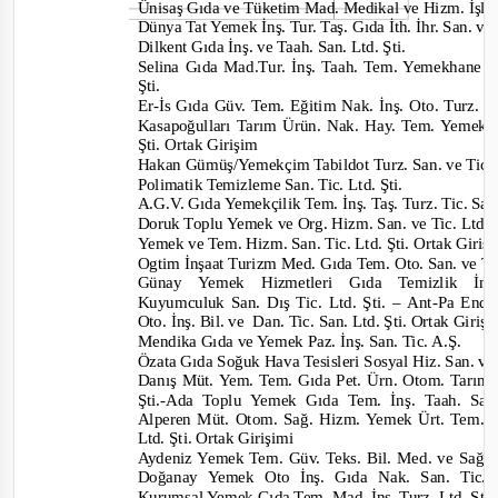
Ünisaş Gıda ve Tüketim Mad. Medikal ve Hizm. İşleri
Dünya Tat Yemek İnş. Tur. Taş. Gıda İth. İhr. San. ve 
Dilkent Gıda İnş. ve Taah. San. Ltd. Şti.
Selina Gıda Mad.Tur. İnş. Taah. Tem. Yemekhane 
Şti.
Er-
İs Gıda Güv. Tem. Eğitim Nak. İnş. Oto. Turz. San
Kasapoğulları Tarım Ürün. Nak. Hay. Tem. Yemek 
Şti. Ortak Girişim
Hakan Gümüş/Yemekçim Tabildot Turz. San. ve Tic. 
Polimatik Temizleme San. Tic. Ltd. Şti.
A.G.V. Gıda Yemekçilik Tem. İnş. Taş. Turz. Tic. San
Doruk Toplu Yemek ve Org. Hizm. San. ve Tic. Ltd. Ş
Yemek ve Tem. Hizm. San. Tic. Ltd. Şti. Ortak Giri
Ogtim İnşaat Turizm Med. Gıda Tem. Oto. San. ve Tic
Günay Yemek Hizmetleri Gıda Temizlik İn
Kuyumculuk San. Dış Tic. Ltd. Şti. –
Ant-
Pa End.
Oto. İnş. Bil. ve
Dan. Tic. San. Ltd. Şti. Ortak Giriş
Mendika Gıda ve Yemek Paz. İnş. San. Tic. A.Ş.
Özata Gıda Soğuk Hava Tesisleri Sosyal Hiz. San. ve 
Danış Müt. Yem. Tem. Gıda Pet. Ürn. Otom. Tarım 
Şti.
-
Ada Toplu Yemek Gıda Tem. İnş. Taah. San. 
Alperen Müt. Otom. Sağ. Hizm. Yemek Ürt. Tem. 
Ltd. Şti. Ortak Girişimi
Aydeniz Yemek Tem. Güv. Teks. Bil. Med. ve Sağlı
Doğanay Yemek Oto İnş. Gıda Nak. San. Tic. L
Kurumsal Yemek Gıda Tem. Mad. İnş. Turz. Ltd. Şti.