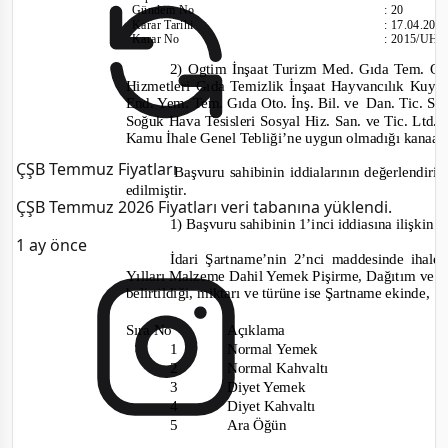
Gündem No
:
20
Karar Tarihi
:
17.04.201
Karar No
:
2015/UH.I
2) Ogtim İnşaat Turizm Med. Gıda Tem. Ot
Hizmetleri Gıda Temizlik İnşaat Hayvancılık Kuyum
End. Yem
. Tem. Gıda Oto. İnş. Bil. ve
Dan. Tic. San
Soğuk Hava Tesisleri Sosyal Hiz. San. ve Tic. Ltd. Ş
Kamu İhale Genel Tebliği’ne uygun olmadığı kanaatind
ÇŞB Temmuz Fiyatları
Başvuru sahibinin iddialarının değerlendiri
edilmiştir.
ÇŞB Temmuz 2026 Fiyatları veri tabanına yüklendi.
1) Başvuru sahibinin 1’inci iddiasına ilişkin 
1 ay önce
İdari Şartname’nin 2’nci maddesinde ihale
Yılları Malzeme Dahil Yemek Pişirme, Dağıtım ve So
belirtildiği, miktarı ve türüne ise Şartname ekinde,
Sıra No
Açıklama
1
Normal Yemek
2
Normal Kahvaltı
3
Diyet Yemek
4
Diyet Kahvaltı
5
Ara Öğün