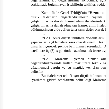
değerlendirir. Bu değerlendirme sonucunda, açık
açıklamada bulunmayan isteklilerin teklifleri reddedi
Kamu İhale Genel Tebliği’nin “Hizmet alımı 
düşük tekliflerin değerlendirilmesi” başlıklı
çalıştırılmasına dayalı hizmet alımı ihalelerinde ka
çalıştırılmasına dayalı olmayan hizmet alımı ihalele
bölünmesinden elde edilen tutar sınır değer olarak ka
…
79.2.1. Aşırı düşük tekliflere yönelik açıkla
yapacakları açıklamalara esas olacak önemli teklif b
unsurları içerecek şekilde belirtilmesi zorunludur. A
isteklilere üç (3) iş gününden az olmamak üzere uygun
…
79.2.6. Malzemeli yemek hizmet alımı
değerlendirilmesinde kullanılmak üzere teknik şa
düzenlemesi yapılır ve bu menüde yer alan yemekl
belirtilir.
Bu ihalelerde; teklifi aşırı düşük bulunan iste
“yardımcı gider” oranlarının belirtildiği Malzem
KAMU İHALE KURUL