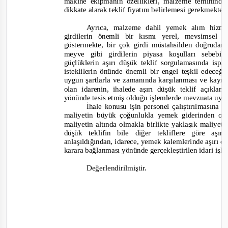
makine ekipmanın özellikleri, malzeme temininde
dikkate alarak teklif fiyatını belirlemesi gerekmekted
Ayrıca, malzeme dahil yemek alım hizme
girdilerin önemli bir kısmı yerel, mevsimsel v
göstermekte, bir çok girdi müstahsilden doğrudan
meyve gibi girdilerin piyasa koşulları sebebiy
güçlüklerin aşırı düşük teklif sorgulamasında ispa
isteklilerin önünde önemli bir engel teşkil edeceği
uygun şartlarla ve zamanında karşılanması ve kayn
olan idarenin, ihalede aşırı düşük teklif açıkla
yönünde tesis etmiş olduğu işlemlerde mevzuata uya
İhale konusu işin personel çalıştırılmasına 
maliyetin büyük çoğunlukla yemek giderinden oluş
maliyetin altında olmakla birlikte yaklaşık maliyet
düşük teklifin bile diğer tekliflere göre aşı
anlaşıldığından, idarece, yemek kalemlerinde aşırı d
karara bağlanması yönünde gerçekleştirilen idari iş
Değerlendirilmiştir.