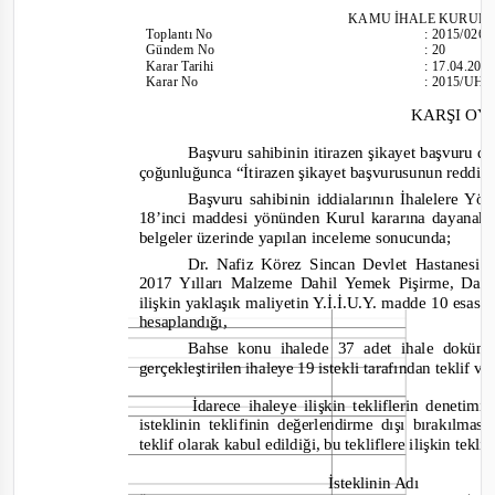
KAMU İHALE KURUL
Toplantı
No
:
2015/026
Gündem No
:
20
Karar Tarihi
:
17.04.201
Karar No
:
2015/UH.I
KARŞI O
Başvuru sahibinin itirazen şikayet başvuru d
çoğunluğunca “
İtirazen şikayet başvurusunun reddin
Başvuru sahibinin iddialarının İhalelere Y
18’inci maddesi yönünden Kurul kararına dayanak 
belgeler üzerinde yapılan inceleme sonucunda;
Dr. Nafiz Körez Sincan Devlet Hastanesi ta
2017 Yılları Malzeme Dahil Yemek Pişirme, Dağı
ilişkin yaklaşık maliyetin Y.İ.İ.U.Y. madde 10 esas 
hesaplandığı,
Bahse konu ihalede 37 adet ihale doküman
gerçekleştirilen ihaleye 19 istekli tarafından teklif ve
İdarece ihaleye ilişkin tekliflerin denetim
isteklinin teklifinin değerlendirme dışı bırakılma
teklif olarak kabul edildiği, bu tekliflere ilişkin tekli
İsteklinin Adı