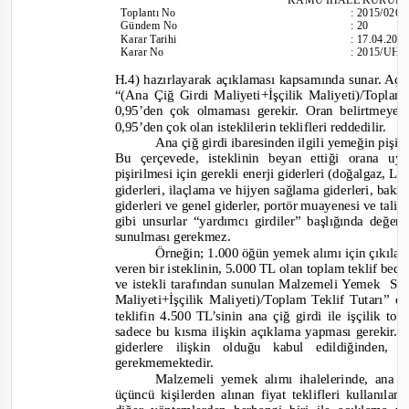
Toplantı
No
:
2015/026
Gündem No
:
20
Karar Tarihi
:
17.04.201
Karar No
:
2015/UH.I
H.4) hazırlayarak açıklaması kapsamında sunar. Açı
“(Ana Çiğ Girdi Maliyeti+İşçilik Maliyeti)/Toplam 
0,95’den çok olmaması gerekir. Oran belirtmeyen
0,95’den çok olan isteklilerin teklifleri reddedilir.
Ana çiğ girdi ibaresinden ilgili yemeğin pişiri
Bu çerçevede, isteklinin beyan ettiği orana 
pişirilmesi için gerekli enerji giderleri (doğalgaz, L
giderleri, ilaçlama ve hijyen sağlama giderleri, ba
g
iderleri ve genel giderler, portör muayenesi ve tali çi
gibi unsurlar “yardımcı girdiler” başlığında değer
sunulması gerekmez.
Örneğin; 1.000 öğün yemek alımı için çıkıla
veren bir isteklinin, 5.000 TL olan toplam teklif bed
ve istekli tarafından sunulan Malzemeli Yemek
Su
Maliyeti+İşçilik Maliyeti)/Toplam Teklif Tutarı” o
teklifin 4.500 TL’sinin ana çiğ girdi ile işçilik to
sadece bu kısma ilişkin açıklama yapması gerekir. 
gide
rlere ilişkin olduğu kabul edildiğinden
gerekmemektedir.
Malzemeli yemek alımı ihalelerinde, ana ç
üçüncü kişilerden alınan fiyat teklifleri kullanıl