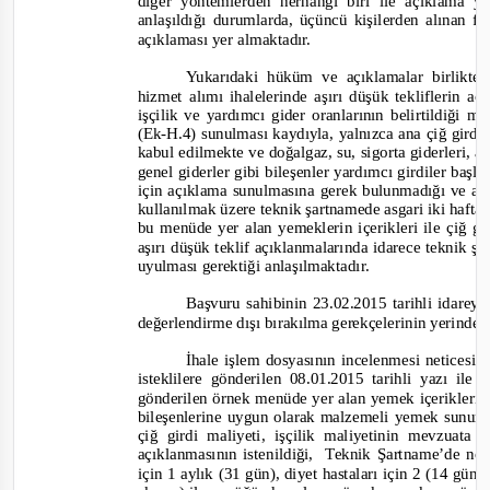
diğer yöntemlerden herhangi biri ile açıklama 
anlaşıldığı durumlarda, üçüncü kişilerden alınan fiy
açıklaması yer almaktadır.
Yukarıdaki hüküm ve açıklamalar birlikte
hizmet alımı ihalelerinde aşırı düşük tekliflerin aç
işçilik ve yardımcı gider oranlarının belirtildiğ
(Ek-
H.4) sunulması kaydıyla, yalnızca ana çiğ girdi 
kabul edilmekte ve
doğalgaz, su, sigorta giderleri, 
genel giderler gibi bileşenler yardımcı girdiler başlı
için açıklama sunulmasına gerek bulunmadığı ve aşı
kullanılmak üzere teknik şartnamede asgari iki haft
bu menüde yer alan yemeklerin içerikleri ile çiğ gird
aşırı düşük teklif açıklanmalarında idarece teknik
uyulması gerektiği anlaşılmaktadır.
Başvuru sahibinin 23.02.2015 tarihli idarey
değerlendirme dışı bırakılma gerekçelerinin yerinde o
İhale işlem dosyasının incelenmesi neticesind
isteklilere gönderilen 08.01.2015 tarihli yazı ile 
gönderilen örnek menüde yer alan yemek içerikleri
bileşenlerine uygun olarak malzemeli yemek sunum 
çiğ girdi maliyeti, işçilik maliyetinin mevzuata 
açıklanmasının istenildiği,
Teknik Şartname’de no
için 1 aylık (31 gün), diyet hastaları için 2 (14 gün