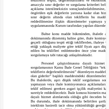
teklifler
in tespiti, değerlendirilmesi ve ekonomik 
amacıyla sınır değerler ve sorgulama kriterleri be
açıklama istenilmeksizin sonuçlandırılabilmesine, 
öngörülen eşik değerlerin yarısına kadar olan hizme
sınır değerin altında olan tekliflerin bu madd
reddedilmesine ilişkin düzenlemeler yapmaya yet
uygulanmasında Kurum tarafından yapılan düzenlemel
Bahse konu madde hükmünden, ihalede aşı
dokümanında düzenmiş haline göre, ihale komisyon
geçerli olduğunu tespit ettiği tekliflerden, ihaleye v
ettiği yaklaşık maliyete göre teklif fiyatı aşırı düş
edilen bu teklifleri reddetmeden önce yine madde
sorgulamaya tabi tutacağı anlaşılmaktadır.
Personel çalıştırılmasına dayalı hizmet
sorgulamasının Kamu İhale Genel Tebliğinin “
tekli
tekliflerin değerlendirilmesini
” düzenleyen maddeleri
olan giderler
” başlıklı maddesindeki düzenlemeleri
Bu ihalelerde, aşırı düşük teklif sorgulaması so
yapmayan veya ihale komisyonunca açıklamaları yet
teklif edilmesi gereken asgari işçilik maliyetini ka
suretiyle reddedilecektir. İhale konusu hizmetin mali
dayalı hizmet alımlarında olduğu gibi önceden bel
Bu durumda, ihale dokümanında belirtilen şartla
isteklinin basiretli tacir olm
a yükümlülüğü gereğince