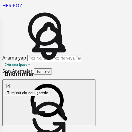
HER
POZ
Arama yap
Arama İpucu
Son Aramalar
Temizle
Bildirimler
14
Tümünü okundu işaretle