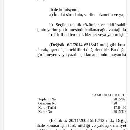
İhale komisy
onu;
a)
İmalat sürecinin, verilen hizmetin ve yap
b)
Seçilen teknik çözümler ve teklif sahib
işinin yerine getirilmesinde kullanacağı avantajlı koş
c)
Te
klif edilen mal, hizmet veya yapım işin
(Değişik: 6/2/2014
-6518/47 md.)
gibi hususl
alarak, aşırı düşük teklifleri değerlendirir. Bu değe
görülmeyen veya yazılı açıklamada bulunmayan istekli
KAMU İHALE KURUL
Toplantı
No
:
2015/026
Gündem No
:
20
Karar Tarihi
:
17.04.201
Karar No
:
2015/UH.I
(Ek fıkra: 20/11/2008
-5812/12 md.;
Değişik
ihale konusu işin türü, niteliği ve yaklaşık maliyet