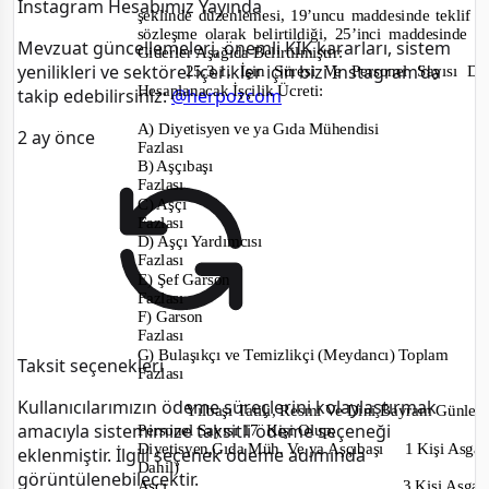
Instagram Hesabımız Yayında
şeklinde düzenlemesi, 19’uncu maddesinde teklif v
sözleşme olarak belirtildiği, 25’inci maddesinde
“
Mevzuat güncellemeleri, önemli KİK kararları, sistem
Giderler A
şağıda Belirtilmiştir:
yenilikleri ve sektörel içerikler için bizi Instagram’da
25.3.1. İşin Süresi Ve Personel Sayısı D
Hesaplanacak İşçilik Ücreti:
takip edebilirsiniz:
@herpozcom
A) Diyetisyen ve ya Gıda Mühendisi
1
2 ay önce
Fazlası
B) Aşçıbaşı
1 
Fazlası
C) Aşçı
5
Fazlası
D) Aşçı Yardımcısı
4
Fazlası
E) Şef Garson
1
Fazlası
F) Garson
1
Fazlası
G) Bulaşıkçı ve Temizlikçi (Meydancı) Toplam
Taksit seçenekleri
Fazlası
Kullanıcılarımızın ödeme süreçlerini kolaylaştırmak
Yılbaşı Tatili, Resmi Ve Dini Bayram Günler
amacıyla sistemimize taksitli ödeme seçeneği
Personel Sa
yısı 17
Kişi Olup;
Diyetisyen,Gıda Müh. Ve ya Aşçıbaşı
1 Kişi Asga
eklenmiştir. İlgili seçenek ödeme adımında
Dahil)
görüntülenebilecektir.
Aşçı
3 Kişi Asgar