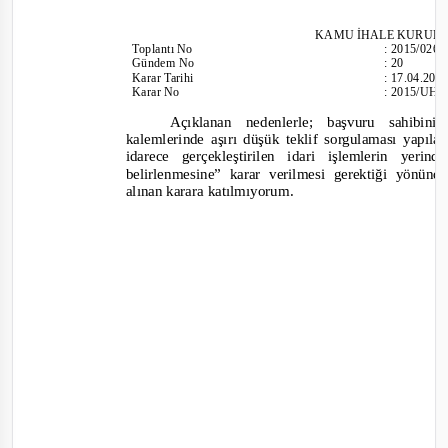
KAMU İHALE KURUL
Toplantı
No
:
2015/026
Gündem No
:
20
Karar Tarihi
:
17.04.201
Karar No
:
2015/UH.I
Açıklanan nedenlerle; başvuru sahibi
kalemlerinde aşırı düşük teklif sorgulaması yapıl
idarece gerçekleştirilen idari işlemlerin yerin
belir
lenmesine”
karar verilmesi gerektiği yönü
alınan karara katılmıyorum.