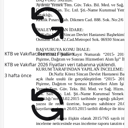
Aydeniz Yemek Tem. Güv. Teks. Bil. Med. ve Sağ. H
Gıda Nak. San. Tic. Ltd. Şti.
-
Name Kurumsal Yemek 
Ortaklığı,
Keklik Pınarı Mah. Dikmen Cad. 888. Sok. No:2
İHALEYİ YAPAN İDARE
:
Dr.Nafiz Körez Sincan Devlet Hastanesi Başhekimliğ
Osm
anlı M
ah. 12.Cad.Metropol Sok. 06930 Sinc
BAŞVURUYA KONU İHALE:
KTB ve Vakıflar Temmuz Fiyatları
2014/153811
İhale Kayıt Numaralı “
2015- 2016
Pişirme, Dağıtım ve Sonrası Hizmetleri Alım İşi” İh
KTB ve Vakıflar 2026 Fiyatları veri tabanına yüklendi.
KURUM TARAFINDAN YAPILAN İNCELEME:
Dr.Nafiz Körez
Sincan Devlet Hastanesi
Başh
3 hafta önce
açık ihale usulü
ile
gerçekleştirilen “
2015- 201
Pişirme, Dağıtım ve Sonrası Hizmetleri Alım İşi İ
Yemek Tem. G
üv. Teks. Bil. Med. ve Sağ. Hizm. A
Nak. San. Tic. Ltd. Şti.
-
Name Kurumsal Yemek Gı
Ortaklığı’
n
ı
n 23.02.2015
tarihinde yaptığı şikâ
yet
b
yazısı ile reddi üzerine, başvuru sahibin
ce 20.0
kayıtlarına alınan
20.03.2015
tarihli dilekçe ile iti
Başvuruya ilişkin olarak
2015/765
sayılı
iti
inceleme neticesinde esas inceleme raporu tanzim ed