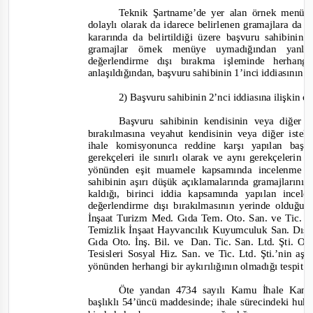
Teknik Şartname’de yer alan örnek men
dolaylı olarak da idarece belirlenen gramajlara da
kararında da belirtildiği üzere başvuru sahibinin
gramajlar örnek menüye uymadığından yanlış
değerlendirme dışı bırakma işleminde herhan
anlaşıldığında
n
, başvuru sahibinin 1’inci iddiasının 
2) Başvuru sahibinin 2’nci iddiasına ilişkin o
Başvuru sahibinin kendisinin veya diğer is
bırakılmasına veyahut kendisinin veya diğer istekl
ihale komisyonunca reddine karşı yapılan başv
gerekçeleri ile sınırlı olarak ve aynı gerekçelerin 
yönünden eşit muamele kapsamında incelenme y
sahibinin aşırı düşük açıklamalarında gramajların
kaldığı, birinci iddia kapsamında yapılan incel
değerlendirme dışı bırakılmasının yerinde olduğu,
İnşaat Turizm Med. Gıda Tem. Oto. San. ve Tic. 
Temizlik İnşaat Hayvancılık Kuyumculuk San. Dış T
Gıda Oto. İnş. Bil. ve
Dan. Tic. San. Ltd. Şti. 
Tesisleri Sosyal Hiz. San. ve Tic. Ltd. Şti.’nin aş
yönünden herhangi bir aykırılığının olmadığı tespit e
Öte yandan 4734 sayılı Kamu İhale Kanu
başlıklı 54’üncü maddesinde; ihale sürecindeki huk