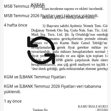
KARAR:
MSB Temmuz Fiyatları
Esas inceleme raporu ve ekleri incelendi.
MSB Temmuz 2026 Fiyatları veri tabanına yüklendi.
İtirazen şikâyet dilekçesinde özetle,
4 hafta önce
1) Başvuru sahibi Aydeniz Yemek Tem. Güv. 
Doğanay Yemek Oto İnş. Gıda Nak. San. Tic. Ltd. Ş
Mad. İnş. Turz. Ltd. Şti. İş Ortaklığı’nın sunduğu
uygun bulunmama gerekçelerinin yerinde olmadığı
miktarı ve fiyatı Kamu İhale Genel Tebliği’ne u
hesaplamalarda gerek fiyat gerekse miktar yu
yuvarlandığı, gıda miktarı hesaplanırken normal 
diyet yemek, ka
hvaltı ve ara öğün için toplam 14
yıldaki toplam 1096 günle çarpılarak ihale süres
hesapladıklarını, ana çiğ girdi maliyeti ve işçilik m
‘üne denk geldiği, gıda miktarından elenme gerekçel
KGM ve İLBANK Temmuz Fiyatları
KGM ve İLBANK Temmuz 2026 Fiyatları veri tabanına
yüklendi.
1 ay önce
KAMU İHALE KURUL
Toplantı
No
:
2015/026