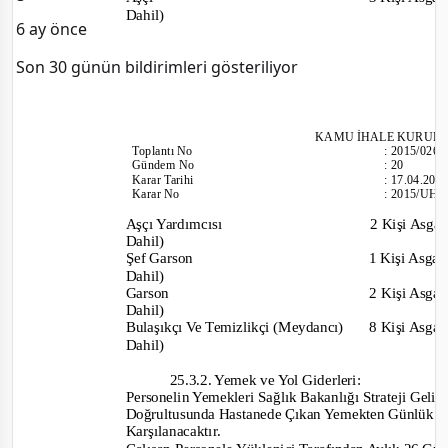
Dahil)
6 ay önce
Son 30 günün bildirimleri gösteriliyor
KAMU İHALE KURUL
Toplantı
No
:
2015/026
Gündem No
:
20
Karar Tarihi
:
17.04.201
Karar No
:
2015/UH.I
Aşçı Yardımcısı
2 Kişi Asgar
Dahil)
Şef Garson
1 Kişi Asgar
Dahil)
Garson
2 Kişi Asgar
Dahil)
Bulaşıkçı Ve Temizlikçi (Meydancı)
8 Kişi Asgar
Dahil)
25.3.2. Yemek ve Yol Giderleri:
Personelin Yemekleri Sağlık Bakanlığı Strateji Geli
Doğrultusunda Hastanede Çıkan Yemekten Günlük 1 
Karşılanacaktır.