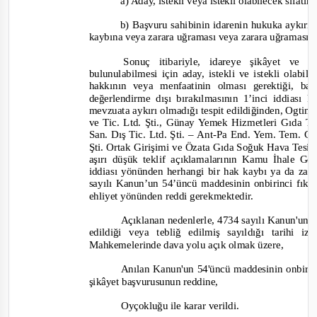
a) Aday, istekli veya istekli olabilecek sıfatı
b) Başvuru sahibinin idarenin hukuka aykırı
kaybına veya zarara uğraması veya zarara uğraması
Sonuç itibariyle, idareye şikâyet ve K
bulunulabilmesi için aday, istekli ve istekli olabi
hakkının veya menfaatinin olması gerektiği, baş
değerlendirme dışı bırakılmasının 1’inci iddiası k
mevzuata aykırı olmadığı tespit edildiğinden, Ogti
ve Tic. Ltd. Şti., Günay Yemek Hizmetleri Gıda 
San. Dış Tic. Ltd. Şti. –
Ant-
Pa End. Yem. Tem. Gıda
Şti. Ortak Girişimi ve Özata Gıda Soğuk Hava Tesisle
aşırı düşük teklif açıklamalarının Kamu İhale Ge
iddiası yönünden herhangi bir hak kaybı ya da za
sayılı Kanun’un 54’üncü maddesinin onbirinci fıkras
e
hliyet yönünden reddi gerekmektedir.
Açıklanan nedenlerle, 4734 sayılı Kanun'un 6
edildiği veya tebliğ edilmiş sayıldığı tarihi
Mahkemelerinde dava yolu açık olmak üzere,
Anılan Kanun'un 54'üncü maddesinin onbirinc
şikâyet başvurusunun reddine,
O
yçokluğu
ile karar verildi.