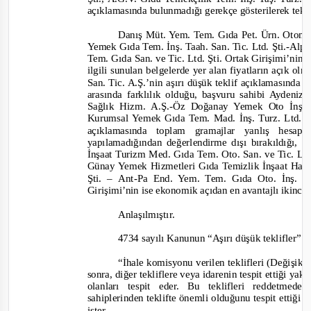
açıklamasında bulunmadığı gerekçe gösterilerek teklif
Danış Müt. Yem. Tem. Gıda Pet. Ürn. Otom. T
Yemek Gıda Tem. İnş. Taah. San. Tic. Ltd. Şti.
-
Alpe
Tem. Gıda San. ve Tic. Ltd. Şti. Ortak Girişimi’nin a
ilgili sunulan belgelerde yer alan fiyatların açık 
San. Tic. A.Ş.’nin aşırı düşük teklif açıklamasında y
arasında farklılık olduğu, başvuru sahibi Ayden
Sağlık Hizm. A.Ş.
-
Öz Doğanay Yemek Oto İnş. G
Kurumsal Yemek Gıda Tem. Mad. İnş. Turz. Ltd. Şti
açıklamasında toplam gramajlar yanlış hesapl
yapılamadığından değerlendirme dışı bırakıldığı, 
İnşaat Turizm Med. Gıda Tem. Oto. San. ve Tic. Ltd.
Günay Yemek Hizmetleri Gıda Temizlik İnşaat Hay
Şti. –
Ant-
Pa End. Yem. Tem. Gıda Oto. İnş. Bi
Girişimi’nin ise ekonomik açıdan en avantajlı ikinci t
Anlaşılmıştır.
4734 sayılı Kanunun “
Aşırı düşük teklifler
” b
“
İhale komisyonu verilen teklifleri
(Değişik: 
sonra, diğer tekliflere veya idarenin tespit ettiği yak
olanları tespit eder. Bu teklifleri reddetmed
sahiplerinden teklifte önemli olduğunu tespit ettiği bil
ister.