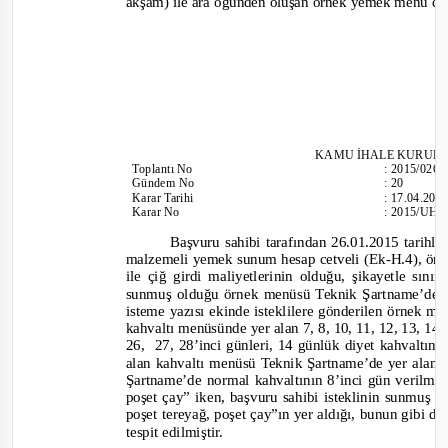
akşam) ile ara öğünden oluşan örnek yemek menü dü
KAMU İHALE KURUL
Toplantı
No
:
2015/026
Gündem No
:
20
Karar Tarihi
:
17.04.201
Karar No
:
2015/UH.I
Başvuru sahibi tarafından 26.01.2015 tarihli
malzemeli yemek sunum hesap cetveli (Ek-
H.4), örn
ile çiğ girdi maliyetlerinin olduğu, şikayetle sın
sunmuş olduğu örnek menüsü Teknik Şartname’de ye
isteme y
azısı ekinde isteklilere gönderilen örnek m
kahvaltı menüsünde yer alan 7, 8, 10, 11, 12, 13, 14, 
26, 27,
28’inci günleri, 14 günlük diyet kahvaltının
alan kahvaltı menüsü Teknik Şartname’de yer alan
Şartname’de normal kahvaltının 8’inci gün verilm
poşet çay”
iken, başvuru sahibi isteklinin sunmuş 
poşet tereyağ, poşet çay”
ın yer aldığı, bunun gibi d
tespit edilmiştir.