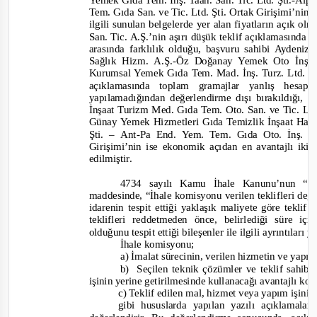
Yemek Gıda Tem. İnş. Taah. San. Tic. Ltd. Şti.
-
Alpe
Tem. Gıda San. ve Tic. Ltd. Şti. Ortak Girişimi’nin a
ilgili sunulan belgelerde yer alan fiyatların açık 
San. Tic. A.Ş.’nin aşırı düşük teklif açıklamasında y
arasında farklılık olduğu, başvuru sahibi Ayden
Sağlık Hizm. A.Ş.
-
Öz Doğanay Yemek Oto İnş. G
Kurumsal Yemek Gıda Tem. Mad. İnş. Turz. Ltd. Şti
açıklamasında toplam gramajlar yanlış hesapl
yapılamadığından değerlendirme dışı bırakıldığı, 
İnşaat Turizm Med. Gıda Tem. Oto. San. ve Tic. Ltd.
Günay Yemek Hizmetleri Gıda Temizlik İnşaat Hay
Şti. –
Ant-Pa End.
Yem. Tem. Gıda Oto. İnş. Bi
Girişimi’nin ise ekonomik açıdan en avantajlı ikinc
edilmiştir.
4734 s
ayılı Kamu İhale Kanunu’nun “Aş
maddesinde,
“İhale komisyonu verilen teklifleri değe
idarenin tespit ettiği yaklaşık maliyete göre teklif 
teklifleri reddetmeden önce, belirlediği süre iç
olduğunu tespit ettiği bileşenler ile ilgili ayrıntıları y
İhale komisyonu;
a) İmalat sürecinin, verilen hizmetin ve ya
b) Seçilen
teknik çözümler ve teklif sahib
işinin yerine getirilmesinde kullanacağı avantajlı koş
c) Teklif edilen mal, hizmet veya yapım işini
gibi hususlarda yapılan yazılı açıklamalar