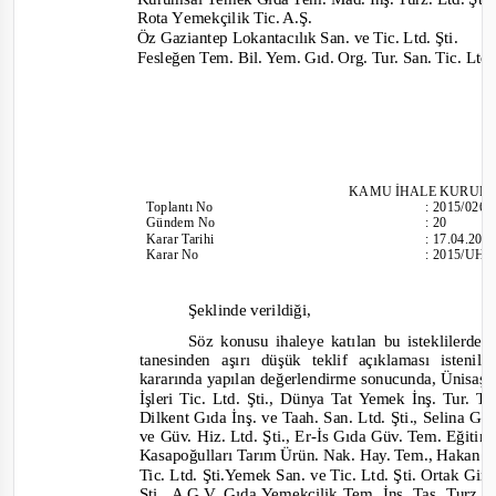
Rota Y
emekçilik Tic. A.Ş.
Öz Gaziantep Lokantacılık San. ve Tic. Ltd. Şti.
Fesleğen Tem. Bil. Yem. Gıd. Org. Tur. San. Tic. Ltd.
KAMU İHALE KURUL
Toplantı
No
:
2015/026
Gündem No
:
20
Karar Tarihi
:
17.04.201
Karar No
:
2015/UH.I
Şeklinde verildiği,
Söz konusu ihaleye katılan bu isteklilerden
tanesinden aşırı düşük teklif açıklaması isteni
kararında yapılan değerlendirme sonucunda, Ünisa
İşleri Tic. Ltd. Şti., Dünya Tat Yemek İnş. Tur. Ta
Dilkent Gıda İnş. ve Taah. San. Ltd. Şti., Selina 
ve Güv. Hiz. Ltd. Şti., Er
-
İs Gıda Güv. Tem. Eğitim N
Kasapoğulları Tarım Ürün. Nak. Hay. Tem., Hakan 
Tic. Ltd. Şti.Yemek San. ve Tic. Ltd. Şti. Ortak Gi
Şti., A.G.V. Gıda Yemekçilik Tem. İnş. Taş. Turz. T