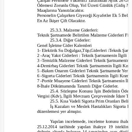
Çalışan Personele Yüklenici Tarafından Aylık 26 Gü
Ödemesi Zorunlu Olup, Yol Ücreti Günlük (Gidiş ? 
Maaşlarına Yansıtılacaktır.
Personelin Çalışırken Giyeceği Kıyafetler Ek 5 Belir
En Az İkişer Çift Olacaktır.
25.3.3. Malzeme Giderleri:
Teknik Şartnamede Belirtilen Malzeme Giderleri Fir
25.3.4. Diğer Giderler:
Genel İşletme Gider Kalemleri
1-
Elektirik Su Doğalgaz,Tüp,Giderleri :Teknik Şartn
2 -
Araç Yakıt Giderleri : Teknik Şartnamenin İlgili 
3 -
Temizlik Malzeme Giderleri Teknik Şartnamenin İl
4-
Demirbaş Giderleri Teknik Şartnamenin İlgili Kısm
5 -
Bakım Onarım Giderleri Teknik Şartnamede Yer A
6 -Sigorta Giderleri
Teknik Şartnamenin İlgili Kısmın
7 -
Portör Muayene Giderleri Teknik Şartnamenin İlgil
8-
İhale Dökümanında Tanımlı Diğer Giderler.
25.4.
Sözleşme Konusu İşin Bedelinin Öd
Ver
gisi (Kdv), İlgili Mevzuatı Çerçevesinde İdare T
25.5. Kısa Vadeli Sigorta Prim Oranları Belirt
İş Kazaları ve Meslek Hastalıkları Sigorta 
düzenlemesi yer almıştır.
Ya
pılan incelemede, inceleme konusu ihaled
25.12.2014 tarihinde yapılan ihaleye 19 isteklinin
değerin altında bulunan 14 tanesinden aşırı düşük t