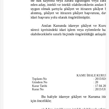
bir hak kaybına veya zarara uğradığını veya zar
eden aday, istekli ve istekli olabileceklerin anılan K
uygun olmak şartıyla şikâyet ve itirazen şikâyet 
alınmış, şikâyet ve itirazen şikâyet başvurusu, da
idari başvuru yolu olarak öngörülmüştür.
Anılan Kanunda idareye şikâyet ve Kuruma
süreci içerisindeki idari işlem veya eylemlerle hak
olabileceklerle sınırlı biçimde öngörüldüğü anlaşılm
KAMU İHALE KURUL
Toplantı
No
:
2015/026
Gündem No
:
20
Karar Tarihi
:
17.04.201
Karar No
:
2015/UH.I
Bu haliyle idareye şikâyet ve Kuruma itir
için öncelikle;