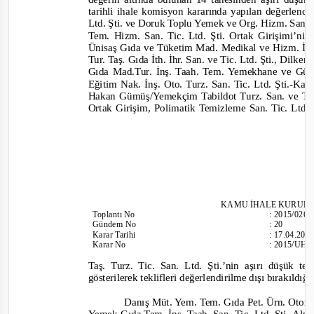
tarihli ihale komisyon kararında yapılan değerle
Ltd. Şti. ve Doruk Toplu Yemek ve Org. Hizm. San. ve
Tem. Hizm. San. Tic. Ltd. Şti. Ortak Girişimi’nin
Ünisaş Gıda ve Tüketim Mad. Medikal ve Hizm. İşle
Tur. Taş. Gıda İth. İhr. San. ve Tic. Ltd. Şti., Dilken
Gıda Mad.Tur. İnş. Taah. Tem. Yemekhane ve Güv. 
Eğitim Nak. İnş. Oto. Turz. San. Tic. Ltd. Şti.
-
Kasa
Hakan Gümüş/Yemekçim Tabildot Turz. San. ve Tic.
Ortak Girişim, Polimatik Temizleme San. Tic. Ltd.
KAMU İHALE KURUL
Toplantı
No
:
2015/026
Gündem No
:
20
Karar Tarihi
:
17.04.201
Karar No
:
2015/UH.I
Taş. Turz. Tic. San. Ltd. Şti.’nin aşırı düşük t
gösterilerek teklifleri değerlendirilme dışı bırakıldığ
Danış Müt. Yem. Tem. Gıda Pet. Ürn. Otom. 