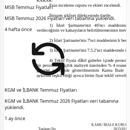
KARAR:
Esas inceleme raporu ve ekleri incelendi.
MSB Temmuz Fiyatları
İtirazen şikâyet dilekçesinde özetle,
MSB Temmuz 2026 Fiyatları veri tabanına yüklendi.
1) İdari Şartname'nin 46'ncı maddesin
4 hafta önce
verileceğinin ve katsayıların belirtilmemesinin mevz
2) İdari Şartname'nin 7'nci maddesinin h bendi
3) İdari Şartname'nin 7.5.2'nci maddesinde i
4) Teklif fiyata dâhil giderler içinde persone
bir personelin işçilik maliyeti üzerinden % 4 oranı
giderler içerisinde gösterilmesinin Kamu İhale
aykırılık teşkil ettiği ayrıca birim fiyat teklif cetvel
KGM ve İLBANK Temmuz Fiyatları
KGM ve İLBANK Temmuz 2026 Fiyatları veri tabanına
yüklendi.
1 ay önce
KAMU İHALE
KURULU
Toplantı
No
:
2015/019