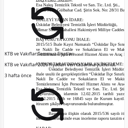
Esa Nakış Temizlik Tekstil ve San. Tic. Ltd. Şti.
,
Evren Mah.
Gülbahar Cad. Şirin Sok. No: 28/31 B
İHALEYİ YAPAN İDARE
:
Üsküdar Belediyesi Temizlik İşleri Müdürlüğü
,
Mimar Sinan Mahallesi Hakimiyeti Milliye Cadde
BAŞVURUYA KONU İHALE:
2015/515
İhale Kayıt Numaralı “Üsküdar İlçe Sınır
ve Nakli İle Cadde ve Sokakların El ve Maki
KTB ve Vakıflar Temmuz Fiyatları
Temizlenmesi İçin Personel Hizmet Alımı ve Araç Ki
KTB ve Vakıflar 2026 Fiyatları veri tabanına yüklendi.
KURUM TARAFINDAN YAPILAN İNCELEME:
Üsküdar Belediyesi Temizlik İşleri Müdürlü
ihale usulü
ile
gerçekleştirilen “Üsküdar İlçe Sınırl
3 hafta önce
Nakli İle Cadde ve Sokakların El ve Makin
Temizlenmesi İçin Personel Hizmet Alımı ve Araç 
Esa Nakış Temizlik Tekstil ve San. Tic. Ltd. Şti.
n
başvurusunun, i
darenin 12.02.2015
tarihli yazıs
23.02.2015 tarih ve 16845
sayı ile Kurum kayıtla
iti
razen şikâyet başvurusunda bulunulmuştur.
Başvuruya ilişkin olarak
2015/536
sayılı
iti
inceleme neticesinde esas inceleme raporu
tanzim ed