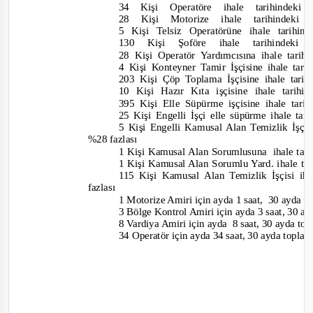
34 Kişi Operatöre ihale tarihindek
28 Kişi Motorize ihale tarihindek
5 Kişi Telsiz Operatörüne ihale tarihi
130 Kişi Şoföre ihale tarihindek
28 Kişi Operatör Yardımcısına ihale tarih
4 Kişi Konteyner Tamir İşçisine ihale tari
203 Kişi Çöp Toplama İşçisine ihale tarih
10 Kişi Hazır Kıta işçisine ihale tarih
395 Kişi Elle Süpürme işçisine ihale tari
25 K
işi Engelli İşçi elle süpürme ihale ta
5 Kişi Engelli Kamusal Alan Temizlik İşçisi
%28 fazlası
1 Kişi Kamusal Alan Sorumlusuna
ihale tar
1 Kişi Kamusal Alan Sorumlu Yard. ihale tar
115 Kişi Kamusal Alan Temizlik İşçisi iha
fazlası
1 Motorize Amiri için ayda 1 saat,
30 ayda to
3
Bölge Kontrol Amiri için ayda 3 saat, 30 ay
8 Vardiya Amiri için ayda
8 saat, 30 ayda to
34 Operatör için ayda 34 saat, 30 ayda topla