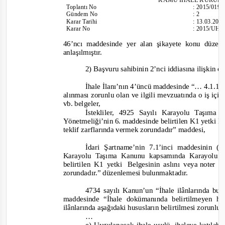
Toplantı
No
:
2015/019
Gündem No
:
2
Karar Tarihi
:
13.03.201
Karar No
:
2015/UH.I
46’ncı maddesinde yer alan şikayete konu düze
anlaşılmıştır.
2) Başvuru sahibinin 2’nci iddiasına ilişkin o
İhale İlanı’nın 4’üncü maddesinde
“… 4.1.1.3.
alınması zorunlu olan ve ilgili mevzuatında o iş için
vb. belgeler,
İstekliler, 4925 Sayılı Karayolu Taşı
Yönetmeliği’nin 6. maddesinde belirtilen K1 yetki Bel
teklif zarflarında vermek zorundadır” maddesi,
İdari Şartname’nin 7.1’inci maddesinin (
Karayolu Taşıma Kanunu kapsamında Karayolu 
belirtilen K1 yetki
Belgesinin aslını veya
noter t
zorundadır.”
düzenlemesi bulunmaktadır.
4734 sayılı Kanun’un “İhale ilânlarında bul
maddesinde
“İhale dokümanında belirtilmeyen hu
ilânlarında aşağıdaki hususların belirtilmesi zorunlu
…
e) Uygulanacak ihale usulü, ihaleye katılabil