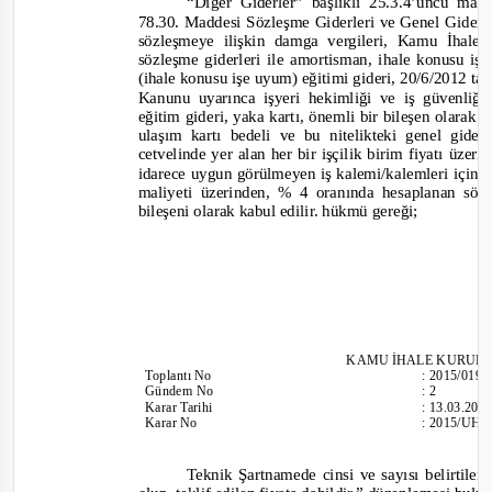
“Diğer Giderler” başlıklı 25.3.4’üncü ma
78.30. Maddesi Sözleşme Giderleri ve Genel Giderle
sözleşmeye ilişkin damga vergileri, Kamu İhal
sözleşme giderleri ile amortisman, ihale konusu işte
(ihale konusu işe uyum) eğitimi gideri, 20/6/2012 tar
Kanunu uyarınca işyeri hekimliği ve iş güvenliği
eğitim gideri, yaka kartı, önemli bir bileşen olarak
ulaşım kartı bedeli ve bu nitelikteki genel gider
cetvelinde yer alan her bir işçilik birim fiyatı üzeri
idarece uygun
görülmeyen iş kalemi/kalemleri için is
maliyeti üzerinden, % 4 oranında hesaplanan sözl
bileşeni olarak kabul edilir. hükmü gereği;
KAMU İHALE
KURULU
Toplantı
No
:
2015/019
Gündem No
:
2
Karar Tarihi
:
13.03.201
Karar No
:
2015/UH.I
Teknik Şartnamede cinsi ve sayısı belirtilen 