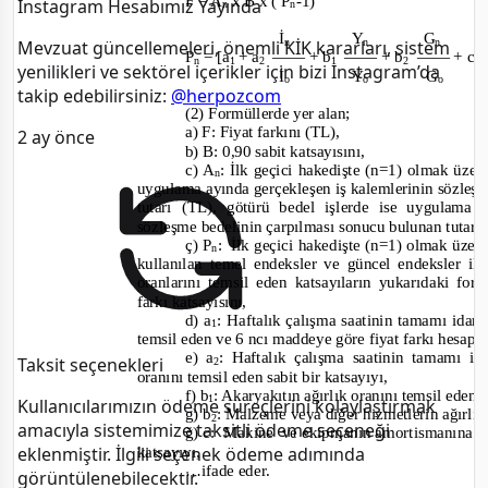
F = A
x B x ( P
-1)
Instagram Hesabımız Yayında
n
n
İ
Y
G
n
n
n
Mevzuat güncellemeleri, önemli KİK kararları, sistem
P
= [a
+ a
——
+ b
——
+ b
——
+ c
n
1
2
1
2
yenilikleri ve sektörel içerikler için bizi Instagram’da
İ
Y
G
o
o
o
takip edebilirsiniz:
@herpozcom
(2) Formüllerde yer alan;
a) F: Fiyat farkını (TL),
2 ay önce
b) B: 0,90 sabit katsayısını,
c) A
:
İlk geçici hakedişte (n=1) olmak üzere
n
uygulama ayında gerçekleşen iş kalemlerinin sözleşm
tutarı (TL), götürü bedel işlerde ise uygulama 
sözleşme bedelinin çarpılması sonucu bulunan tutarı
ç) P
:
İlk geçici hakedişte (n=1) olmak üzere
n
kullanılan temel endeksler ve güncel endeksler ile
oranlarını temsil eden katsayıların yukarıdaki f
farkı katsayısını,
d) a
: Haftalık çalışma saatinin tamamı idared
1
temsil eden ve 6 ncı maddeye göre fiyat farkı hesapla
e) a
: Haftalık çalışma saatinin tamamı id
Taksit seçenekleri
2
oranını temsil eden sabit bir katsayıyı,
f) b
: Akaryakıtın ağırlık oranını temsil eden 
1
Kullanıcılarımızın ödeme süreçlerini kolaylaştırmak
g) b
: Malzeme veya diğer hizmetlerin ağırlık 
2
amacıyla sistemimize taksitli ödeme seçeneği
ğ) c:
Makine
ve ekipmanın amortismanına ili
katsayıyı,
eklenmiştir. İlgili seçenek ödeme adımında
…ifade eder.
görüntülenebilecektir.