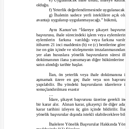
olduğu.
f) Yeterlik değerlendirmesinde uygulanacak kr
g) İhalenin sadece yerli isteklilere açık olu
avantajı uygulanıp uygulanmayacağı.”
hükmü,
Aynı Kanun’un “İdareye şikayet başvurusu
başvurusu, ihale sürecindeki işlem veya eylemlerin 
eylemlerin farkına varıldığı
veya farkına varılm
i
tibaren 21 inci maddenin (b) ve (c) bentlerine göre 
ise on gün içinde ve sözleşmenin imzalanmasından ön
yer alan hususlara yönelik başvuruların süresi ilk
dokümanının ilana yansımayan diğer hükümlerine yö
satın alındığı tarihte başlar.
İlan, ön yeterlik veya ihale dokümanına iliş
aşmamak üzere en geç ihale veya son başvuru 
yapılabilir. Bu yöndeki başvuruların idarelerce 
sonuçlandırılması esastır
…
İdare, şikayet başvurusu üzerine gerekli in
b
ir karar alır.
Alınan karar, şikayetçi ile diğer aday 
karar tarihini izleyen üç gün içinde bildirilir. İ
yönelik başvurular dışında istekli olabileceklere bil
İhalelere Yönelik Başvurular Hakkında Yönet
maddesinde
“(1) Süreler;