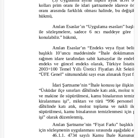
(3) Uygu
lama ayına ilişkin aylık ücret bo
kolları prim oranı ile idari şartnamede idarece ön
oranı arasında farklılık olması halinde, bu değişikl
hükmü
,
Anılan Esaslar’ın “Uygulama esasları” başlık
ile sözleşmelere, sadece 6 ncı maddeye göre f
konulabilir.
” hükmü,
Anılan Esaslar’ın “Endeks veya fiyat belir
başlıklı 10’uncu maddesinde
“İhale dokümanınd
rağmen idare tarafından sabit katsayılar ile endek
endeks ve güncel endeks olarak, Türkiye İstati
2003=100 Temel Yıllı Üretici Fiyatları Alt Sektö
“ÜFE Genel” sütunundaki sayı esas alınarak fiyat far
İdari Şartname’nin “İhale konusu işe ilişkin b
“Üsküdar ilçe sınırları dâhilinde katı atık, moloz t
ve makine ile süpürülmesi, kamu binalarının temizl
kiralanması işi”
, miktarı ve türü
“996 personel v
dâhilinde katı atık, moloz toplama ve nakli il
süpürülmesi, kamu binalarının temizlenmesi için p
işi”
olarak düzenlenmiş,
Anılan Şartname’nin “Fiyat Farkı” başlıklı 
için sözleşmenin uygulanması sırasında aşağıdaki esas
46.1.1. 4734 sayılı Kamu İhale Kanunun