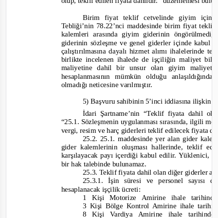
olup, teklif edilen fiyata dahildir.”
düzenlemesi bulu
Birim fiyat teklif cetvelinde giyim içi
Tebliği’nin 78.22’nci maddesinde birim fiyat teklif
kalemleri arasında giyim giderinin öngörülmed
giderinin sözleşme ve genel giderler içinde kabul 
çalıştırılmasına dayalı hizmet alımı ihalelerinde
tek
birlikte incelenen ihalede de işçiliğin maliyet bil
maliyetine dahil bir unsur olan giyim maliyeti
hesaplanmasının mümkün olduğu anlaşıldığında
olmadığı neticesine varılmıştır.
5) Başvuru sahibinin 5’inci iddiasına ilişkin 
İdari Şartname’nin “Teklif fiyata dahil ol
“25.1. Sözleşmenin uygulanması sırasında, ilgili me
vergi, resim ve harç giderleri teklif edilecek fiyata d
25.2.
25.1. maddesinde yer alan gider kalem
gider kalemlerinin oluşması hallerinde, teklif ed
karşılayacak payı içerdiği kabul edilir. Yüklenici, b
bir hak talebinde bulunamaz.
25.3.
Teklif fiyata dahil olan diğer giderler aş
25.3.1. İşin süresi ve personel sayısı 
hesaplanacak işçilik ücreti:
1 Kişi Motorize Amirine ihale tarihin
3 Kişi Bölge Kontrol Amirine ihale tarihi
8 Kişi Vardiya Amirine ihale tarihind