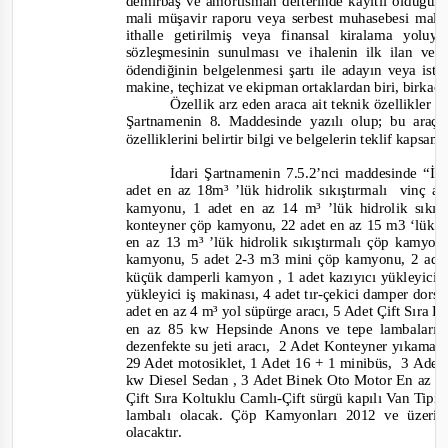
demirbaş ve amortisman defterinde kayıtlı olduğuna
mali müşavir raporu veya serbest muhasebesi mali 
ithalle getirilmiş veya finansal kiralama yol
sözleşmesinin sunulması ve ihalenin ilk ilan vey
ödendiğinin belgelenmesi şartı ile adayın veya iste
makine, teçhizat ve ekipman ortaklardan biri, birkaç
Özellik arz eden araca ait teknik özellikler
Şartnamenin 8. Maddesinde yazılı olup; bu araçla
özelliklerini belirtir bilgi ve belgelerin teklif kapsa
İdari Şartnamenin 7.5.2’nci maddesinde
“İs
adet en az 18m³ ’lük hidrolik sıkıştırmalı
vinç ap
kamyonu, 1 adet en az 14 m³ ’lük hidrolik sıkışt
konteyner çöp kamyonu, 22 adet en az 15 m3 ‘lük h
en az 13 m³ ’lük hidrolik sıkıştırmalı çöp kamyon
kamyonu, 5 adet 2-
3 m3 mini çöp kamyonu, 2 ade
küçük damperli kamyon , 1 adet kazıyıcı yükleyici iş 
yükleyici iş makinası, 4 adet tır
-
çekici damper dorsel
adet en az 4 m³ yol süpürge aracı, 5 Adet Çift Sıra K
en az 85 kw Hepsinde Anons ve tepe lambaları 
dezenfekte su jeti aracı,
2 Adet Konteyner yıkama ar
29 Adet motosiklet, 1 Adet 16 + 1 min
ibüs, 3
Adet 
kw Diesel Sedan , 3 Adet Binek Oto Motor En az 1
Çift Sıra Koltuklu Camlı
-
Çift sürgü kapılı Van Tipi
lambalı olacak. Çöp Kamyonları 2012 ve üzeri
olacaktır.