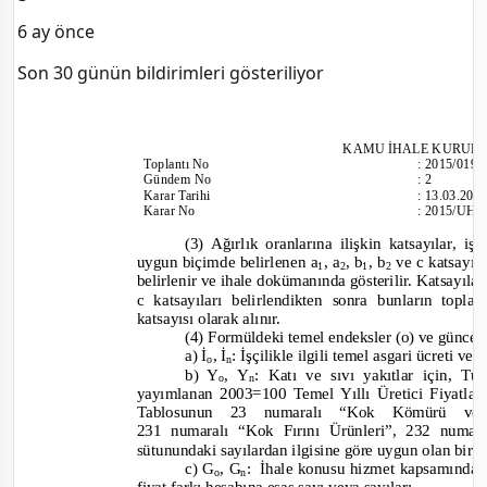
6 ay önce
Son 30 günün bildirimleri gösteriliyor
KAMU İHALE
KURULU
Toplantı
No
:
2015/019
Gündem No
:
2
Karar Tarihi
:
13.03.201
Karar No
:
2015/UH.I
(3) Ağırlık oranlarına ilişkin katsayılar, iş
uygun biçimde belirlenen a
, a
, b
, b
ve c katsayıl
1
2
1
2
belirlenir ve ihale dokümanında gösterilir. Katsayılar
c katsayıları belirlendikten sonra bunların topla
k
atsayısı olarak alınır.
(4) Formüldeki temel endeksler (o) ve güncel
a) İ
, İ
: İşçilikle ilgili temel asgari ücreti ve
o
n
b) Y
, Y
: Katı ve sıvı yakıtlar için, T
o
n
yayımlanan 2003=100 Temel Yıllı Üretici Fiyatla
Tablosunun 23 numaralı “Kok Kömürü ve
231 numaralı “Kok Fırını Ürünleri”, 232 numar
sütunundaki sayılardan ilgisine göre uygun olan biri
c) G
, G
:
İhale konusu hizmet kapsamında 
o
n