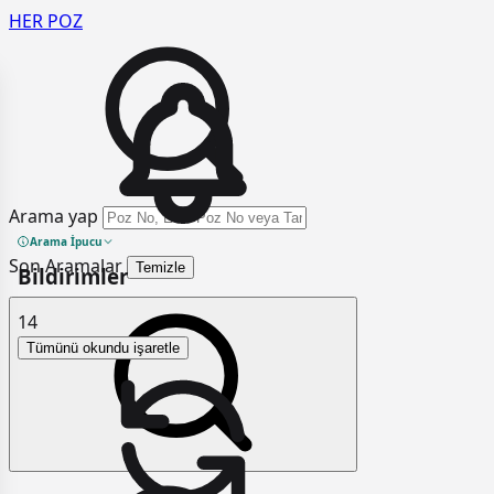
HER
POZ
Arama yap
Arama İpucu
Son Aramalar
Temizle
Bildirimler
14
Tümünü okundu işaretle