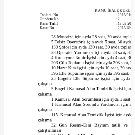
KAMU İHALE
KURULU
Toplantı
No
:
2015/019
Gündem No
:
2
Karar Tarihi
:
13.03.201
Karar No
:
2015/UH.I
28 Motorize için ayda 28 saat, 30 ayda
topl
5 Telsiz Operatörü
için ayda 5 saat, 30 ayda
130 Şoför için ayda 130 saat, 30 ayda toplam
28 Operatör Yardımcısı için ayda 28 saat, 30 
4 Konteyner Tamir İşçisi için ayda 4 saat, 30
203 Çöp Toplama İşçisi için ayda 203 saat, 3
10 Hazır Kıta işçisi için ayda 10 saat, 30 ay
395 Elle Süpürme işçisi için ayda 395 saat, 3
25 Engelli Elle Süpürme işçisi için ayda 
çalışma
5 Engelli Kamusal Alan Temizlik İşçisi için 
çalışma
1 Kamu
sal Alan Sorumlusu için ayda 1 saat,
1 Kamusal Alan Sorumlu Yardımcısı için ay
çalışma
115
Kamusal Alan Temizlik İşçisi için ayda 
çalışma
32 Gün Resmi
-
Dini Bayram tatili ve y
çalıştırılması