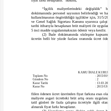
fiyat farkı hesaplanır.”
hükmü,
“İşçilik maliyetlerindeki değişiklik” 
dokümanında personel sayısının belirlendiği ve haf
kullanılmasının öngörüldüğü işçilikler için, 31/5/200
ve Genel Sağlık Sigortası Kanunu uyarınca çalıştır
tarihi itibarıyla hesaplanan brüt maliyeti ile uygula
5 inci madde uygulanmaksızın ödenir veya kesilir.
(2) İhale dokümanında sözleşme kapsamınd
ücretin belli bir yüzde fazlası oranında ücret ö
KAMU İHALE
KURULU
Toplantı
No
:
2015/019
Gündem No
:
2
Karar Tarihi
:
13.03.201
Karar No
:
2015/UH.I
fiilen ödenen ücret üzerinden fiyat farkına esas olac
maliyete asgari ücretteki brüt artış oranı uygulan
tatil günleri ile fazla çalışma ücretiyle ilgili ola
alınarak fiyat farkı hesaplanır.