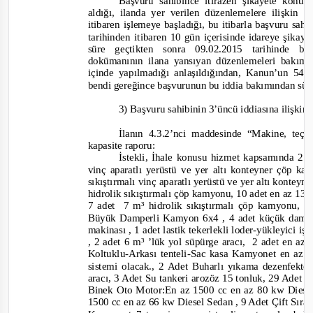
Başvuru sahibince itirazen şikayete konu
aldığı, ilanda yer verilen düzenlemelere ilişkin 
itibaren işlemeye başladığı, bu itibarla başvuru sah
tarihinden it
ibaren 10 gün içerisinde idareye şika
süre geçtikten sonra 09.02.2015 tarihinde b
dokümanının ilana yansıyan düzenlemeleri bakımı
içinde yapılmadığı anlaşıldığından, Kanun’un 54'
bendi gereğince başvurunun bu iddia bakımından sür
3) Başvuru sahibinin 3’üncü iddiasına ilişkin
İlanın 4.3.2’nci maddesinde
“Makine, teçh
kapasite raporu:
İstekli, İhale konusu hizmet kapsamında 2 a
vinç aparatlı yerüstü ve yer altı konteyner çöp k
sıkıştırmalı vinç aparatlı yerüstü ve yer altı konte
hidrolik sıkıştırmalı çöp kamyonu, 10 adet en az 13 
7 adet
7 m³ hidrolik sıkıştırmalı çöp kamyonu, 5
Büyük Damperli Kamyon 6x4 , 4 adet küçük damper
makinası , 1 adet lastik tekerlekli loder
-
yükleyici iş 
, 2 adet 6 m³ ’lük yol süpürge aracı,
2 adet en az 
Koltuklu-
Arkası tenteli
-
Sac kasa Kamyonet en az 
sistemi olacak., 2 Adet Buharlı yıkama dezenfekte s
aracı, 3 Adet Su tankeri arozöz 15 tonluk, 29 Adet m
Binek Oto Motor:En az 1500 cc en az 80 kw Dies
1500 cc en az 66 kw Diesel Sedan , 9 Adet Çift Sıra