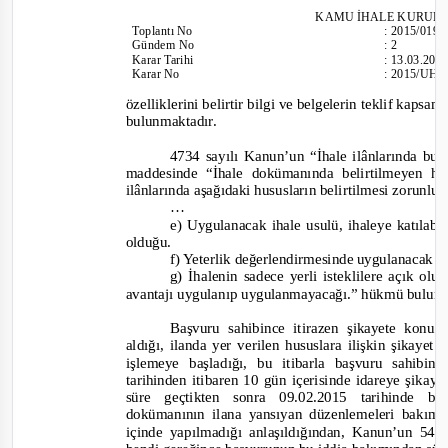
KAMU İHALE
KURULU
Toplantı
No
:
2015/019
Gündem No
:
2
Karar Tarihi
:
13.03.201
Karar No
:
2015/UH.I
özelliklerini belirtir bilgi ve belgelerin teklif kaps
bulunmaktadır.
4734 sayılı Kanun’un “İhale ilânlarında bul
maddesinde
“İhale dokümanında belirtilmeyen hu
ilânlarında aşağıdaki hususların belirtilmesi zorunlu
…
e) Uygulanacak ihale usulü, ihaleye katılabil
olduğu.
f) Yeterlik değerlendirmesinde uygulanacak kr
g) İhalenin sadece yerli isteklilere açık olu
avantajı uygulanıp uygulanmayacağı.”
hükmü bulunm
Başvuru sahibince itirazen şikayete konu
aldığı, ilanda yer verilen hususlara ilişkin şikayet
işlemeye başladığı, bu itibarla başvuru sahibi
tarihinden itibaren 10 gün içerisinde idareye şika
süre geçtikten sonra 09.02.2015 tarihinde b
dokümanının ilana yansıyan düzenlemeleri bakımı
içinde yapılmadığı anlaşıldığından, Kanun’un 54'