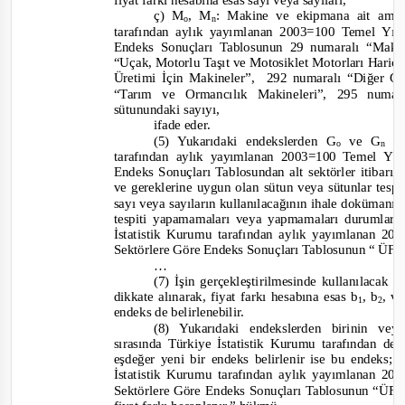
fiyat farkı hesabına esas sayı veya sayıları,
ç) M
, M
: Makine ve ekipmana ait amor
o
n
taraf
ından aylık yayımlanan 2003=100 Temel Yıllı
Endeks Sonuçları Tablosunun 29 numaralı “Makine
“Uçak, Motorlu Taşıt ve Motosiklet Motorları Har
Üretimi İçin Makineler”,
292 numaralı “Diğer G
“Tarım ve Ormancılık Makineleri”, 295 num
sütunundaki sayıyı,
ifade eder.
(5) Yukarıdaki endekslerden G
ve G
i
o
n
tarafından aylık yayımlanan 2003=100 Temel Yılı
Endeks Sonuçları Tablosundan alt sektörler itibarı
ve gereklerine uygun olan sütun veya sütunlar tesp
sayı veya sayıların kullanılacağının ihale dokümanın
tespiti yapamamaları veya yapmamaları durumlard
İstatistik Kurumu tarafından aylık yayımlanan 20
Sektörlere Göre Endeks Sonuçları Tablosunun “ ÜFE 
…
(7) İşin gerçekleştirilmesinde kullanılacak
dikkate alınarak, fiyat farkı hesabına e
sas b
, b
, ve
1
2
endeks de belirlenebilir.
(8) Yukarıdaki endekslerden birinin ve
sırasında Türkiye İstatistik Kurumu tarafından değ
eşdeğer yeni bir endeks belirlenir ise bu endeks;
İstatistik Kurumu tarafından aylık yayımlanan 20
Sektörlere Göre Endeks Sonuçları Tablosunun “ÜFE 