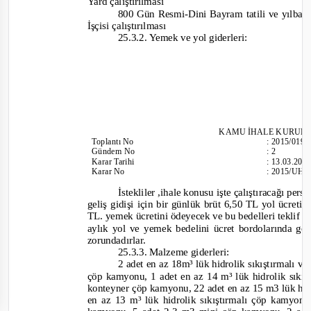
Yard çalıştırılması
800
Gün Resmi
-
Dini Bayram tatili ve yılbaş
İşçisi çalıştırılması
25.3.2. Yemek ve yol giderleri:
KAMU İHALE
KURULU
Toplantı
No
:
2015/019
Gündem No
:
2
Karar Tarihi
:
13.03.201
Karar No
:
2015/UH.I
İstekliler ,ihale konusu işte çalıştıracağı pers
geliş gidişi için bir günlük brüt 6,50 TL yol ücret
TL. yemek ücretini ödeyecek ve bu bedelleri teklif fiy
aylık yol ve yemek bedelini ücret bordolarında gö
zorundadırlar.
25.3.3. Malzeme giderleri:
2 adet en az 18m³ lük hidrolik sıkıştırmalı vi
çöp kamyonu, 1 adet en az 14 m³ lük hidrolik sıkışt
konteyner çöp kamyonu, 22 adet en az 15 m3 lük hi
en az 13 m³ lük hidrolik sıkıştırmalı çöp kamyonu