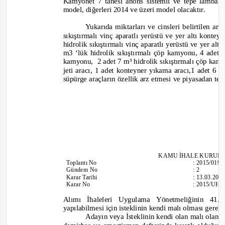
Kamyonet 7 tanesi anons sistem
li ve tepe lambal
model, diğerleri 2014 ve üzeri model olacaktır.
Yukarıda miktarları ve cinsleri belirtilen a
sıkıştırmalı vinç aparatlı yerüstü ve yer altı kont
hidrolik sıkıştırmalı vinç aparatlı yerüstü ve yer a
m3 ‘lük hidrolik sıkıştırmalı çöp kamyonu, 4 adet 
kamyonu, 2
adet 7 m³ hidrolik sıkıştırmalı çöp ka
jeti aracı, 1 adet konteyner yıkama aracı,1 adet 6 
süpürge araçların özellik arz etmesi ve piyasadan 
KAMU İHALE
KURULU
Toplantı
No
:
2015/019
Gündem No
:
2
Karar Tarihi
:
13.03.201
Karar No
:
2015/UH.I
Alımı İhaleleri Uygulama Yönetmeliğinin 41
yapılabilmesi için isteklinin kendi malı olması gere
Adayın veya İsteklinin kendi olan malı olan 