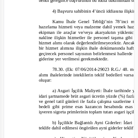
bendi gereğince başvurunun bu iddia bakımından sü
4) Başvuru sahibinin 4’üncü iddiasına ilişk
in
Kamu İhale Genel Tebliği’nin 78’inci m
hazırlama hizmeti veya malzeme dahil yemek hazı
ekipman ile araçlar ve/veya akaryakıtın yüklenici 
nakline ilişkin hizmetler ile personel taşıma gibi 
hizmet alımı olarak değerlendirilmeyecektir. Ancak,
bir hizmet alımına ilişkin ihale dokümanında hafta
geçirecek personel sayısının belirlenmesi hallerde tek
giderine yer verilmesi gerekmektedir.
78.30. (Ek: 07/06/2014-
29023 R.G./ 48. md.)
alımı ihalelerinde isteklilerin teklif bedelleri varsa
oluşur:
a) Asgari İşçilik Maliyeti: İhale tarihinde 
idari şartnamede brüt asgari ücretin yüzde (%) fazla
ve genel tatil günleri ile fazla çalışma saatlerine 
bedeli gibi prime esas kazancın hesabında esas 
işveren sigorta primlerinin toplam tutarı asgari işçili
b) İşçilikle Bağlantılı Ayni Giderler: İdari 
teklife dahil edilmesi öngörülen ayni giderler teklif b