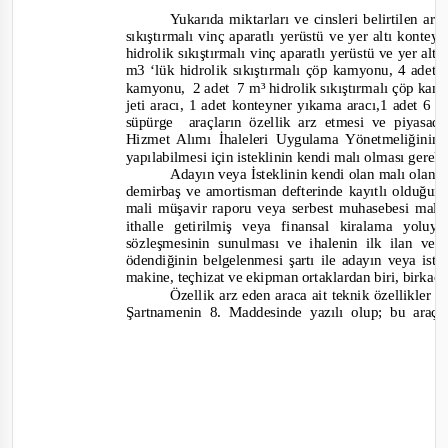
Yukarıda miktarları ve cinsleri belirtilen a
sıkıştırmalı vinç aparatlı yerüstü ve yer altı kont
hidr
olik sıkıştırmalı vinç aparatlı yerüstü ve yer a
m3 ‘lük hidrolik sıkıştırmalı çöp kamyonu, 4 adet 
kamyonu, 2
adet 7
m³ hidrolik sıkıştırmalı çöp ka
jeti aracı, 1 adet konteyner yıkama aracı,1 adet 6 
süpürge araçların
özellik arz etmesi ve piyasa
Hizmet Alımı İhaleleri Uygulama Yönetmeliğinin
yapılabilmesi için isteklinin kendi malı olması gere
Adayın veya İsteklinin kendi olan malı olan 
demirbaş ve amortisman defterinde kayıtlı olduğuna
mali müşavir raporu veya serbest muhasebesi mali 
ithalle getirilmiş veya finansal kiralama yol
sözleşmesinin sunulması ve ihalenin ilk ilan vey
ödendiğinin belgelenmesi şartı ile adayın veya iste
makine, teçhizat ve ekipman ortaklardan biri, birkaç
Özellik arz eden araca ait teknik özellikler
Şartnamenin 8. Maddesinde yazılı olup; bu araçla