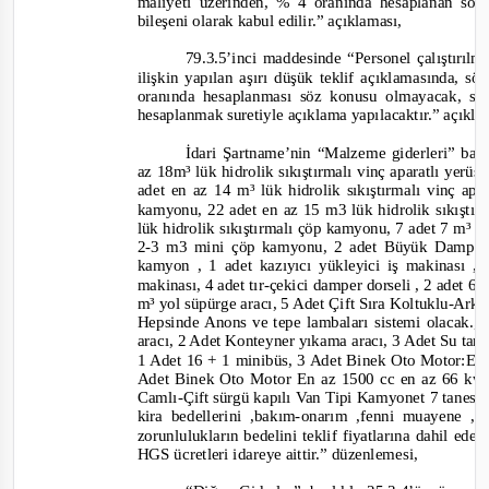
maliyeti üzerinden, % 4 oranında hesaplanan sözl
bileşeni olarak kabul edilir.
” açıklaması,
79.3.5’inci maddesinde
“Personel çalıştırıl
ilişkin yapılan aşırı düşük teklif açıklamasında, s
oranında hesaplanması söz konusu olmayacak, söz
hesaplanmak suretiyle açıklama yapılacaktır.”
açıkla
İdari Şartname’nin “Malzeme giderleri” baş
az 18m³ lük hidrolik sıkıştırmalı vinç aparatlı yer
adet en az 14 m³ lük hidrolik sıkıştırmalı vinç ap
kamyonu, 22 adet en az 15 m3
lük hidrolik sıkış
lük hidrolik sıkıştırmalı çöp kamyonu, 7 adet 7 m³ 
2-
3 m3 mini çöp kamyonu, 2 adet Büyük Damper
kamyon
, 1 adet kazıyıcı yükleyici iş makinası , 1
makinası, 4 adet tır
-
çekici damper dorseli , 2 adet 6 
m³ yol süpürge aracı, 5 Adet Çift Sıra Koltuklu
-
Arkas
Hepsinde Anons ve tepe lambaları sistemi olacak.,
aracı, 2 Adet Konteyner yıkama aracı, 3 Adet Su tan
1 Adet 16 + 1 minibüs, 3 Adet Binek Oto Motor:En
Adet Binek Oto Motor En az 1500 cc en az 66 kw 
Camlı
-
Çift sürgü kapılı Van Tipi Kamyonet 7 tanesi 
kira bedellerini ,bakım
-
onarım ,fenni muayene , t
zorunlulukların bedelini teklif fiyatlarına dahil ed
HGS ücretleri idareye aittir.”
düzenlemesi,