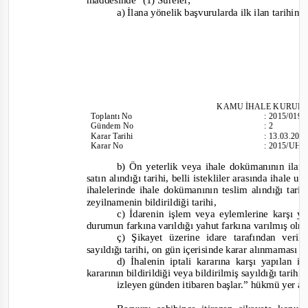
a) İlana yönelik başvurularda ilk ilan tarihini
KAMU İHALE
KURULU
Toplantı
No
:
2015/019
Gündem No
:
2
Karar Tarihi
:
13.03.201
Karar No
:
2015/UH.I
b) Ön yeterlik veya ihale dokümanının il
sa
tın alındığı tarihi, belli istekliler arasında ihale
ihalelerinde ihale dokümanının teslim alındığı tar
zeyilnamenin bildirildiği tarihi,
c) İdarenin işlem veya eylemlerine karşı y
durumun farkına varıldığı yahut farkına varılmış olma
ç) Şikayet üzerine idare tarafından veril
sayıldığı tarihi, on gün içerisinde karar alınmaması h
d) İhalenin iptali kararına karşı yapılan i
kararının bildirildiği veya bildirilmiş sayıldığı tarihi
izleyen günden itibaren başlar.”
hükmü yer al