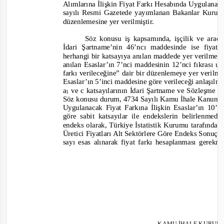
Alımlarına İlişkin Fiyat Farkı Hesabında Uygulanac
sayılı Resmi Gazetede yayımlanan Bakanlar Kurulu K
düzenlemesine yer verilmiştir.
Söz konusu iş kapsamında, işçilik ve araç 
İdari Şartname’nin 46’ncı maddesinde ise fiyat 
herhangi bir katsayıya anılan maddede yer verilmemi
anılan Esaslar’ın 7’nci maddesinin 12’nci fıkrası 
farkı verileceğine” dair bir düzenlemeye yer verilm
Esaslar’ın 5’inci maddesine göre verileceği anlaşı
a
ve c katsayılarının İdari Şartname ve Sözleşme Ta
1
Söz konusu durum, 4734 Sayılı Kamu İhale Kanunun
Uygulanacak Fiyat Farkına İlişkin Esaslar’ın 10
göre sabit katsayılar ile endekslerin belirlenm
endeks olarak, Türkiye İstatistik Kurumu tarafınd
Üretici Fiyatları Alt Sektörlere Göre Endeks Sonuçl
sayı esas alınarak fiyat farkı hesaplanması gere
KAMU İHALE
KURULU