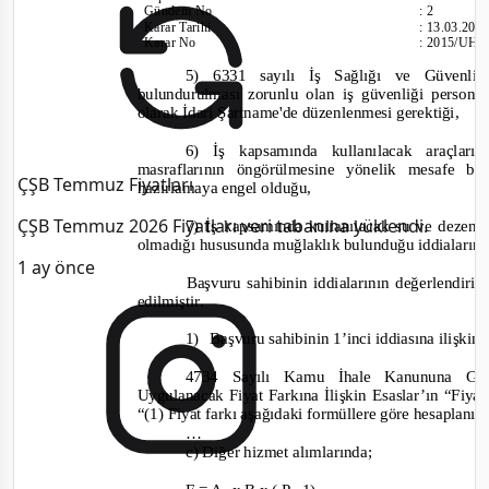
Gündem No
:
2
Karar Tarihi
:
13.03.201
Karar No
:
2015/UH.I
5) 6331 sayılı İş Sağlığı ve Güvenliğ
bulundurulması zorunlu olan iş güvenliği personel
olarak İdari Şartname'de düzenlenmesi gerektiği,
6) İş kapsamında kullanılacak araçla
masraflarının öngörülmesine yönelik mesafe bi
ÇŞB Temmuz Fiyatları
hazırlamaya engel olduğu,
ÇŞB Temmuz 2026 Fiyatları veri tabanına yüklendi.
7) İş kapsamında kullanılacak su ve dezenfe
olmadığı hususunda muğlaklık bulunduğu
i
ddialarına
1 ay önce
Başvuru sahibinin iddialarının değerlendiril
edilmiştir.
1)
Başvuru sahibinin 1’inci iddiasına ilişkin
4734 Sayılı Kamu İhale Kanununa Gö
Uygulanacak Fiyat Farkına İlişkin Esaslar’ın “Fiyat
“(1) Fiyat farkı aşağıdaki formüllere göre hesaplanır
…
c) Diğer hizmet alımlarında;