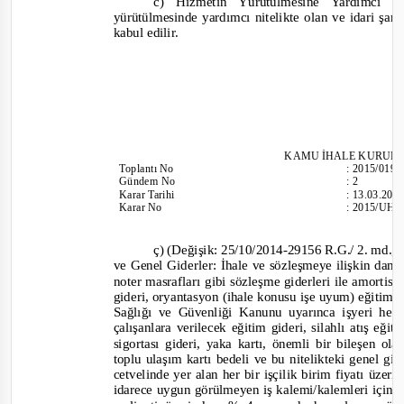
c) Hizmetin Yürütülmesine Yardımcı 
yürütülmesinde yardımcı nitelikte olan ve idari şart
kabul edilir.
KAMU İHALE
KURULU
Toplantı
No
:
2015/019
Gündem No
:
2
Karar Tarihi
:
13.03.201
Karar No
:
2015/UH.I
ç) (Değişik: 25/10/2014
-
29156 R.G./ 2. md., 
ve Genel Giderler: İhale ve sözleşmeye ilişkin da
noter masrafları gibi sözleşme giderleri ile amortis
gideri, oryantasyon (ihale konusu işe uyum) eğitimi g
Sağlığı ve Güvenliği Kanunu uyarınca işyeri hek
çalışanlara verilecek eğitim gideri, silahlı atış eğ
sigortası gideri, yaka kartı, önemli bir bileşen ol
top
lu ulaşım kartı bedeli ve bu nitelikteki genel gid
cetvelinde yer alan her bir işçilik birim fiyatı üzeri
idarece uygun görülmeyen iş kalemi/kalemleri için ise