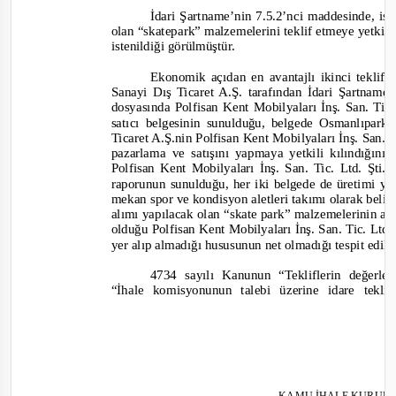
İdari Şartname’nin 7.5.2’nci maddesinde, ist
olan “skatepark” malzemelerini teklif etmeye yetkil
istenildiği görülmüştür.
Ekonomik açıdan en avantajlı ikinci tekli
Sanayi Dış Ticaret A.Ş. tarafından İdari Şartname’
dosyasında Polfisan Kent Mobilyaları İnş. San. Tic.
satıcı belgesinin sunulduğu, belgede Osmanlıpar
Ticaret A.Ş.nin Polfisan Kent Mobilyaları İnş. San. Ti
pazarlama ve satışını yapmaya yetkili kılındığının
Polfisan Kent Mobilyaları İnş. San. Tic. Ltd. Şti.n
raporunun sunulduğu, her iki belgede de üretimi ya
mekan spor ve kondisyon aletleri takımı olarak belir
alımı yapılacak olan “skate park” malzemelerinin anı
olduğu Polfisan Kent Mobilyaları İnş. San. Tic. Ltd. 
yer alıp almadığı hususunun net olmadığı tespit edilm
4734 sayılı Kanunun “Tekliflerin değerle
“İhale komisyonunun talebi üzerine idare teklif
KAMU İHALE KURUL