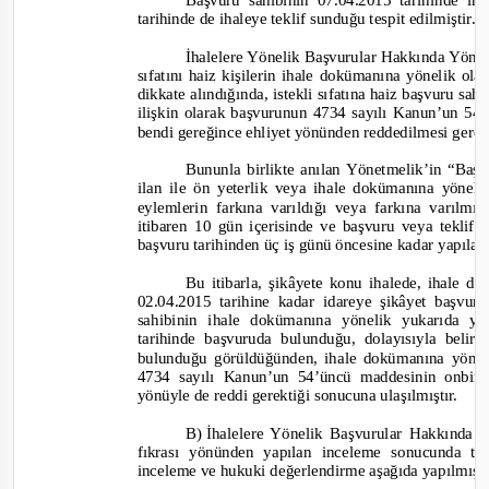
Başvuru sahibinin 07.04.2015 tarihinde iha
tarihinde de ihaleye teklif sunduğu tespit edilmiştir.
İhalelere Yönelik Başvurular Hakkında Yönet
sıfatını haiz kişilerin ihale dokümanına yönelik o
dikkate alındığında, istekli sıfatına haiz başvuru sa
ilişkin olarak başvurunun 4734 sayılı Kanun’un 54’
bendi gereğince ehliyet yönünden reddedilmesi gerek
Bun
unla birlikte anılan Yönetmelik’in “Başv
ilan ile ön yeterlik veya ihale dokümanına yönel
eylemlerin farkına varıldığı veya farkına varılmış
itibaren 10 gün içerisinde ve başvuru veya tekli
başvuru tarihinden üç iş günü öncesine kadar yapılab
Bu itibarla, şikâyete konu ihalede, ihale do
02.04.2015 tarihine kadar idareye şikâyet başvu
sahibinin ihale dokümanına yönelik yukarıda ye
tarihinde başvuruda bulunduğu, dolayısıyla belir
bulunduğu görüldüğünden, ihale dokümanına yöneli
4734 sayılı Kanun’un 54’üncü maddesinin onbiri
yönüyle de reddi gerektiği sonucuna ulaşılmıştır.
B)
İhalelere Yönelik Başvurular Hakkında 
fıkrası yönünden yapılan inceleme sonucunda tes
inceleme ve hukuki değerlendirme aşağıda yapılmışt