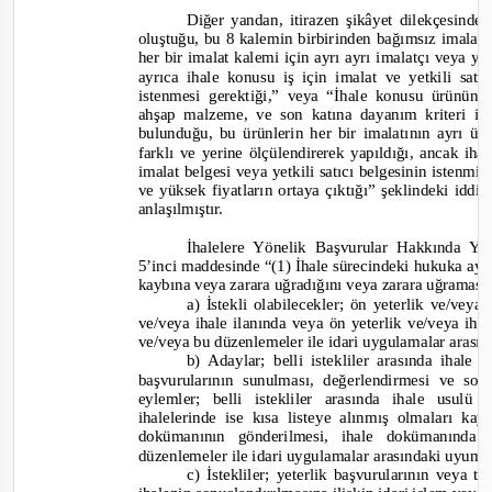
Diğer yandan, itirazen şikâyet dilekçesinde
oluştuğu, bu 8 kalemin birbirinden bağımsız imalatç
her bir imalat kalemi için ayrı ayrı imalatçı veya yet
ayrıca ihale konusu iş için imalat ve yetkili sat
istenmesi gerektiği,”
veya
“İhale konusu ürünün i
ahşap malzeme, ve son katına dayanım kriteri i
bulunduğu, bu ürünlerin her bir imalatının ayrı üre
farklı ve yerine ölçülendirerek yapıldığı, ancak i
imalat belgesi veya y
etkili satıcı belgesinin istenm
ve yüksek fiyatların ortaya çıktığı”
şeklindeki iddi
anlaşılmıştır.
İhalelere Yönelik Başvurular Hakkında Yö
5’inci maddesinde
“(1) İhale sürecindeki hukuka ayk
kaybına veya zarara uğradığını veya zarara uğramas
a) İstekli olabilecekler; ön yeterlik ve/vey
ve/veya ihale ilanında veya ön yeterlik ve/veya i
ve/veya bu düzenlemeler ile idari uygulamalar aras
b) Adaylar; belli istekliler arasında ihale
başvurularının sunulması, değerlendirmesi ve son
eylemler; belli istekliler arasında ihale usul
ihalelerinde ise kısa listeye alınmış olmaları ka
dokümanının gönderilmesi, ihale dokümanınd
düzenlemeler ile idari uygulamalar arasındaki uyum
c) İstekliler; yeterlik başvurularının veya te