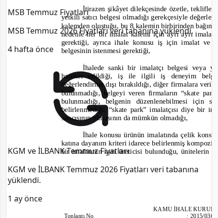
İtirazen şikâyet dilekçesinde özetle, teklifle
MSB Temmuz Fiyatları
yetkili satıcı belgesi olmadığı gerekçesiyle değerlen
kalemden oluştuğu, bu 8 kalemin birbirinden bağımsı
MSB Temmuz 2026 Fiyatları veri tabanına yüklendi.
nedenle her bir imalat kalemi için ayrı ayrı imalatç
gerektiği, ayrıca ihale konusu iş için imalat ve 
4 hafta önce
belgesinin istenmesi gerektiği,
İhalede sanki bir imalatçı belgesi veya ye
hareket edildiği, iş ile ilgili iş deneyim bel
değerlendirme dışı bırakıldığı, diğer firmalara verile
bulunmadığı, belgeyi veren firmaların “skate park”
bulunmadığı, belgenin düzenlenebilmesi için st
belirlenmediği, “skate park” imalatçısı diye bir 
satıcısının olmasının da mümkün olmadığı,
İhale konusu ürünün imalatında çelik konst
katına dayanım kriteri idarece belirlenmiş kompozi
KGM ve İLBANK Temmuz Fiyatları
bir imalatının ayrı üreticisi bulunduğu, ünitelerin 
KGM ve İLBANK Temmuz 2026 Fiyatları veri tabanına
yüklendi.
1 ay önce
KAMU İHALE KURUL
Toplantı
No
:
2015/036