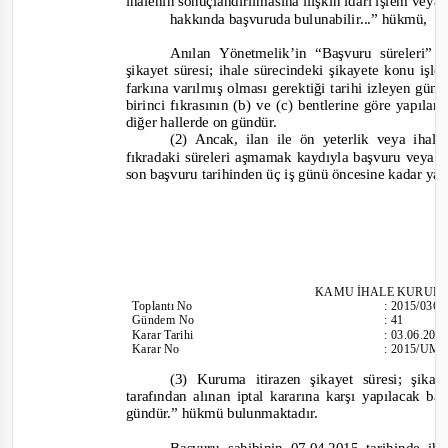
ihalenin sonuçlandırılmasına ilişkin idari işlem veya
hakkında başvuruda bulunabilir...”
hükmü,
Anılan Yönetmelik’in “Başvuru süreleri” 
şikayet süresi; ihale sürecindeki şikayete konu iş
farkına varılmış olması gerektiği tarihi izleyen g
birinci fıkrasının (b) ve (c) bentlerine göre yapıla
diğer hallerde on gündür.
(2) Ancak, ilan ile ön yeterlik veya ihal
fıkradaki süreleri aşmamak kaydıyla başvuru veya 
son başvuru tarihinden üç iş günü öncesine kadar yap
KAMU İHALE KURUL
Toplantı
No
:
2015/036
Gündem No
:
41
Karar Tarihi
:
03.06.201
Karar No
:
2015/UM.
(3) Kuruma itiraze
n şikayet süresi; şika
tarafından alınan iptal kararına karşı yapılacak b
gündür.”
hükmü bulunmaktadır.