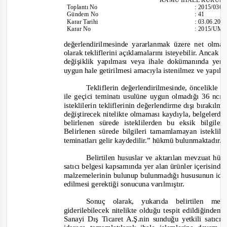
Toplantı
No
:
2015/036
Gündem No
:
41
Karar Tarihi
:
03.06.201
Karar No
:
2015/UM.
değerlendirilmesinde yararlanmak üzere net olmaya
olarak tekliflerini açıklamalarını isteyebilir. Ancak 
değişiklik yapılması veya ihale dokümanında yer 
uygun hale getirilmesi amacıyla istenilmez ve yapıl
Tekliflerin değerlendirilmesinde, öncelikle 
ile geçici teminatı usulüne uygun olmadığı 36 ncı
isteklilerin tekliflerinin değerlendirme dışı bırakılma
değiştirecek nitelikte olmaması kaydıyla, belgelerde
belirlenen sürede isteklilerden bu eksik bilgil
Belirlenen sürede bilgileri tamamlamayan isteklile
teminatları gelir kaydedilir.”
hükmü bulunmaktadır.
Belirtilen hususlar ve aktarılan mevzuat hü
satıcı belgesi kapsamında yer alan ürünler içerisinde
malzemelerinin bulunup bulunmadığı hususunun idare
edilmesi gerektiği sonucuna varılmıştır.
Sonuç olarak, yukarıda
belirtilen
mevz
giderilebilecek nitelikte olduğu tespit edildiğinde
Sanayi Dış Ticaret A.Ş.
nin
sunduğu yetkili satıcıl