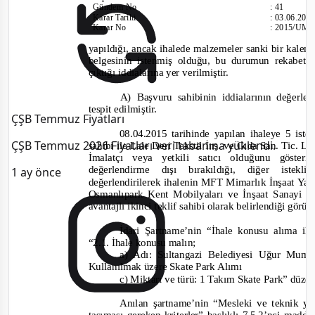
Gündem No
:
41
Karar Tarihi
:
03.06.201
Karar No
:
2015/UM.
yapıldığı, ancak ihalede malzemeler sanki bir kalemm
belgesinin istenmiş olduğu, bu durumun rekabeti 
çıktığı iddialarına yer verilmiştir.
A) Başvuru sahibinin iddialarının değerlen
tespit edilmiştir.
ÇŞB Temmuz Fiyatları
08.04.2015 tarihinde yapılan ihaleye 5 iste
ÇŞB Temmuz 2026 Fiyatları veri tabanına yüklendi.
sahibi ile Lale Deri Tekstil İnş. ve Gıda San. Tic. Ltd
İmalatçı veya yetkili satıcı olduğunu göste
değerlendirme dışı bırakıldığı, diğer istekl
1 ay önce
değerlendirilerek ihalenin MFT Mimarlık İnşaat Yapı 
Osmanlıpark Kent Mobilyaları ve İnşaat Sanayi 
avantajlı ikinci teklif sahibi olarak belirlendiği görü
İdari Şartname’nin “İhale konusu alıma ili
“
2.1.
İhale konusu malın;
a) Adı: Sultangazi Belediyesi Uğur Mum
Kullanılmak üzere Skate Park Alımı
c) Miktarı ve türü: 1 Takım Skate Park”
düze
Anılan şartname’nin “Mesleki ve teknik yet