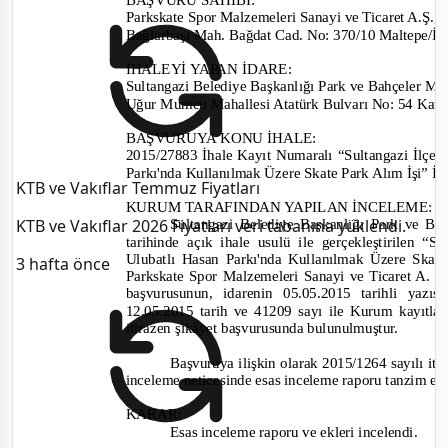
Parkskate Spor Malzemeleri Sanayi ve Ticaret A.Ş.,
Bağlarbaşı Mah. Bağdat Cad. No: 370/10 Maltep
İHALEYİ YAPAN İDARE:
Sultangazi Belediye Başkanlığı Park ve Bahçeler M
Uğur Mumcu Mahallesi Atatürk Bulvarı No: 54 Kat
BAŞVURUYA KONU İHALE:
2015/27883 İhale Kayıt Numaralı “Sul
tangazi
İlçes
Parkı'nda Kullanılmak Üzere Skate Park Alım İşi” İ
KTB ve Vakıflar Temmuz Fiyatları
KURUM TARAFINDAN YAPILAN İNCELEME:
KTB ve Vakıflar 2026 Fiyatları veri tabanına yüklendi.
Sultangazi Belediye Başkanlığı Park ve B
tarihinde açık ihale usulü ile gerçekleştirilen
Ulubatlı Hasan Parkı'nda Kullanılmak Üzere Skate
3 hafta önce
Parkskate Spor Malzemeleri Sanayi ve Ticaret A. Ş.
başvurusunun, idarenin 05.05.2015 tarihli yazı
12.05.2015 tarih ve 41209 sayı ile Kurum kayıtlar
itirazen şikâyet başvurusunda bulunulmuştur.
Başvuruya ilişkin olarak 2015/1264 sayılı it
inceleme neticesinde esas inceleme raporu tanzim ed
KARAR:
Esas inceleme raporu ve ekleri incelendi.