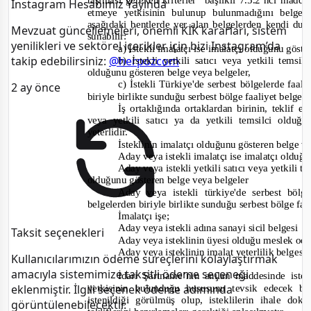
taşıması gereken kriterler” başlıklı 7.5.2’nci madd
Instagram Hesabımız Yayında
etmeye yetkisinin bulunup bulunmadığını belgel
aşağıdaki bentlerde yer alan belgelerden kendi d
Mevzuat güncellemeleri, önemli KİK kararları, sistem
sunabilir:
yenilikleri ve sektörel içerikler için bizi Instagram’da
a) İstekli imalatçı ise imalatçı olduğunu göst
takip edebilirsiniz:
@herpozcom
b) İstekli yetkili satıcı veya yetkili temsil
olduğunu gösteren belge veya belgeler,
c) İstekli Türkiye'de serbest bölgelerde faal
2 ay önce
biriyle birlikte sunduğu serbest bölge faaliyet belges
İş ortaklığında ortaklardan birinin, teklif 
veya yetkili satıcı ya da yetkili temsilci oldu
yeterlidir.
İsteklinin imalatçı olduğunu gösteren belge ve
Aday veya istekli imalatçı ise imalatçı olduğ
Aday veya istekli yetkili satıcı veya yetkili te
olduğunu gösteren belge veya belgeler
Aday veya istekli türkiye'de serbest bölg
belgelerden biriyle birlikte sunduğu serbest bölge fa
İmalatçı işe;
Aday veya istekli adına sanayi sicil belgesi
Taksit seçenekleri
Aday veya isteklini
n üyesi olduğu meslek oda
Aday veya isteklinin imalat yeterlilik belgesi
Kullanıcılarımızın ödeme süreçlerini kolaylaştırmak
amacıyla sistemimize taksitli ödeme seçeneği
İdari Şartname’nin anılan maddesinde iste
yetkisinin bulunduğu hususunu tevsik edecek be
eklenmiştir. İlgili seçenek ödeme adımında
istenildiği görülmüş olup, isteklilerin ihale 
görüntülenebilecektir.