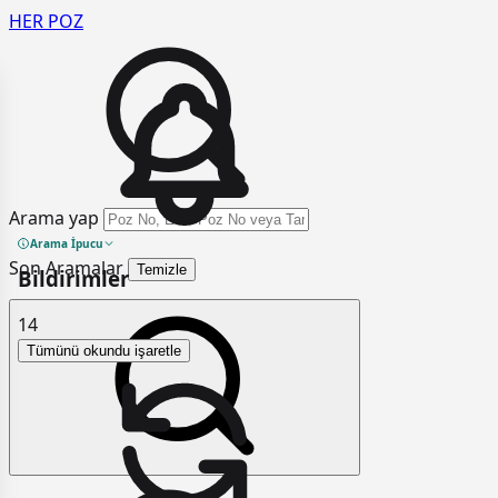
HER
POZ
Arama yap
Arama İpucu
Son Aramalar
Temizle
Bildirimler
14
Tümünü okundu işaretle