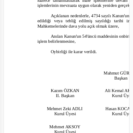
idarece tamamlatılarak ihale işlemlerine devam
işlemlerin
in
mevzuata uygun olarak yeniden gerçekle
Açıklanan nedenlerle, 4734 sayılı Kanun'un 6
edildiği veya tebliğ edilmiş sayıldığı tarihi
Mahkemelerinde dava yolu açık olmak üzere,
Anılan Kanun'un 54'üncü maddesinin onbirinci
işlem belirlenmesine,
Oybirliği ile karar verildi.
Mahmut GÜR
Başkan
Kazım ÖZKAN
Ali Kemal A
II. Başkan
Kurul Üye
Mehmet Zeki ADLI
Hasan KOC
Kurul Üyesi
Kurul Üye
Mehmet AKSOY
Kurul Üyesi