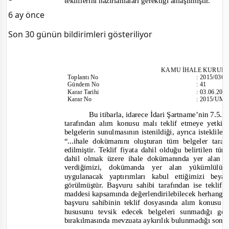
tekliflerini hazırlamaları gerektiği anlaşılmıştır.
6 ay önce
Son 30 günün bildirimleri gösteriliyor
KAMU İHALE KURUL
Toplantı
No
:
2015/036
Gündem No
:
41
Karar Tarihi
:
03.06.201
Karar No
:
2015/UM.
Bu itibarla, idarece İdari Şartname’nin 7.5.2
tarafından alım konusu malı teklif etmeye yetk
belgelerin sunulmasının istenildiği, ayrıca isteklil
“...ihale dokümanını oluşturan tüm belgeler tar
edilmiştir. Teklif fiyata dahil olduğu belirtilen tü
dahil olmak üzere ihale dokümanında yer alan t
verdiğimizi, dokümanda yer alan yükümlülükl
uygulanacak yaptırımları kabul ettiğimizi bey
görülmüştür. Başvuru sahibi tarafından ise teklif
maddesi kapsamında değerlendirilebilecek herhangi
başvuru sahibinin teklif dosyasında alım konusu 
hususunu tevsik edecek belgeleri sunmadığı ger
bırakılmasında mevzuata aykırılık bulunmadığı sonuc