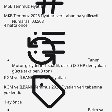
MSB Temmuz Fiyatları
Poz
MSB Temmuz 2026 Fiyatları veri tabanına yüklendi.
Numarası
03.508
4 hafta önce
Tanım
Motor greyderin 1 saatlik ücreti (80 HP den yukarı
güçte takriben 9 ton)
KGM ve İLBANK Temmuz Fiyatları
KGM ve İLBANK Temmuz 2026 Fiyatları veri tabanına
yüklendi.
1 ay önce
Birim
sa