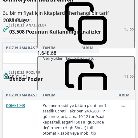
Bu birim fiyat için kitaplarda herhangi bir tarif
bulunmuyor.
2025-Ekim
İLIŞKILI ANALIZLER
13 poz
03.508 Pozunun Kullanıldığı Analizler
POZ NUMARASI
TANIM
BIRIM
1.648,68
Veri yüklenirken hata oluştu.
İLIŞKILI POZLAR
11 poz
2025-Eylül
Benzer Pozlar
POZ NUMARASI
TANIM
BIRIM
KGM/1943
Polimer modifiye bitüm plentinin 1
sa
1.416,94
saatlik ücreti [Takriben 240-260 HP
gücünde, ortalama 10-12 ton/saat
kapasiteli, asgari 150 HP gücünde
değirmenli (High-Shear) full
otomatik sabit veya mobil tip]
2025-Ocak