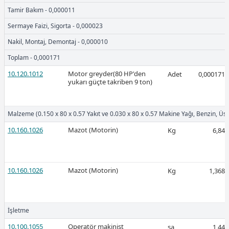
2026-Mart
Tamir Bakım - 0,000011
Sermaye Faizi, Sigorta - 0,000023
Nakil, Montaj, Demontaj - 0,000010
Toplam - 0,000171
10.120.1012
Motor greyder(80 HP'den
Ücretli
Adet
0,000171
yukarı güçte takriben 9 ton)
Malzeme (0.150 x 80 x 0.57 Yakıt ve 0.030 x 80 x 0.57 Makine Yağı, Benzin, Üstü
Ücretli
10.160.1026
Mazot (Motorin)
Kg
6,84
10.160.1026
Mazot (Motorin)
Kg
1,368
2026-Şubat
İşletme
10.100.1055
Operatör makinist
sa
1,44