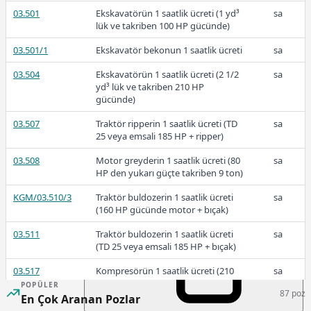
03.501
Ekskavatörün 1 saatlik ücreti (1 yd³
sa
lük ve takriben 100 HP gücünde)
03.501/1
Ekskavatör bekonun 1 saatlik ücreti
sa
1.116,18
03.504
Ekskavatörün 1 saatlik ücreti (2 1/2
sa
yd³ lük ve takriben 210 HP
gücünde)
2024
03.507
Traktör ripperin 1 saatlik ücreti (TD
sa
25 veya emsali 185 HP + ripper)
03.508
Motor greyderin 1 saatlik ücreti (80
sa
HP den yukarı güçte takriben 9 ton)
749,46
KGM/03.510/3
Traktör buldozerin 1 saatlik ücreti
sa
(160 HP gücünde motor + bıçak)
03.511
Traktör buldozerin 1 saatlik ücreti
sa
(TD 25 veya emsali 185 HP + bıçak)
2023-2
03.517
Kompresörün 1 saatlik ücreti (210
sa
Cfm lik kompresör + hortum ve
POPÜLER
87 poz
tabancaları)
En Çok Aranan Pozlar