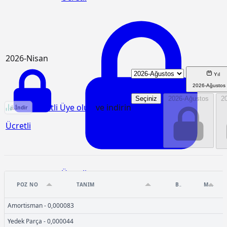
2026-Nisan
Yıl
2026-Ağustos
Seçiniz
2026-Ağustos
2
03.508 Birim Fiyat Analizi
Ücretli Üye olun
ve indirin
İndir
Ücretli
Ücretli
POZ NO
TANIM
BIRIM
MIKTAR
Amortisman - 0,000083
Yedek Parça - 0,000044