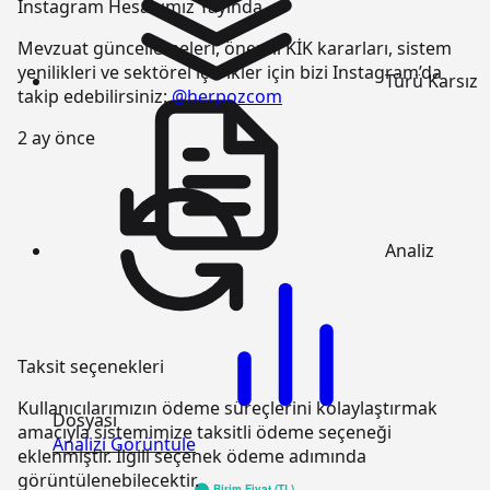
Instagram Hesabımız Yayında
Mevzuat güncellemeleri, önemli KİK kararları, sistem
yenilikleri ve sektörel içerikler için bizi Instagram’da
Türü
Karsız
takip edebilirsiniz:
@herpozcom
2 ay önce
Analiz
Taksit seçenekleri
Kullanıcılarımızın ödeme süreçlerini kolaylaştırmak
Dosyası
amacıyla sistemimize taksitli ödeme seçeneği
Analizi Görüntüle
eklenmiştir. İlgili seçenek ödeme adımında
görüntülenebilecektir.