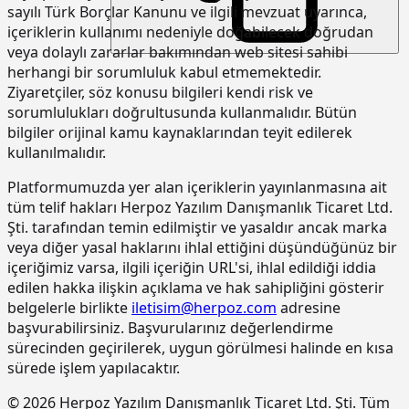
betonda)
sayılı Türk Borçlar Kanunu ve ilgili mevzuat uyarınca,
içeriklerin kullanımı nedeniyle doğabilecek doğrudan
15.190.1017
Epoksi esaslı zemin kaplamalar üzeri
m2
veya dolaylı zararlar bakımından web sitesi sahibi
poliüretan esaslı, UV dayanımlı,
renkli, elastik, mat görünümlü, iki
herhangi bir sorumluluk kabul etmemektedir.
bileşenli son kat kaplama
Ziyaretçiler, söz konusu bilgileri kendi risk ve
malzemesi ile kaplama yapılması
sorumlulukları doğrultusunda kullanmalıdır. Bütün
bilgiler orijinal kamu kaynaklarından teyit edilerek
15.220.1001
85 mm kalınlığında yatay delikli
m2
tuğla (190 x 85 x 190 mm) ile duvar
kullanılmalıdır.
yapılması
Platformumuzda yer alan içeriklerin yayınlanmasına ait
15.270.1009
Çimento esaslı tek bilesenli kristalize
m2
tüm telif hakları Herpoz Yazılım Danışmanlık Ticaret Ltd.
su yalıtım harcı ile 2 kat halinde
Şti. tarafından temin edilmiştir ve yasaldır ancak marka
toplam 1.5 mm kalınlıkta su yalıtımı
veya diğer yasal haklarını ihlal ettiğini düşündüğünüz bir
yapılması
içeriğimiz varsa, ilgili içeriğin URL'si, ihlal edildiği iddia
15.275.1102
200/250 kg kireç/çimento karışımı
m2
edilen hakka ilişkin açıklama ve hak sahipliğini gösterir
kaba ve ince harçla sıva yapılması (iç
belgelerle birlikte
iletisim@herpoz.com
adresine
cephe sıvası)
başvurabilirsiniz. Başvurularınız değerlendirme
15.275.1106
250 kg çimento dozlu harç ile kaba
m2
sürecinden geçirilerek, uygun görülmesi halinde en kısa
sıva yapılması
sürede işlem yapılacaktır.
15.275.1111
250/350 kg çimento dozlu kaba ve
m2
© 2026 Herpoz Yazılım Danışmanlık Ticaret Ltd. Şti. Tüm
ince harçla sıva yapılması (dış cephe