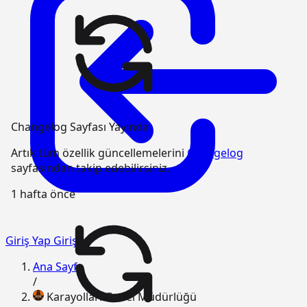
Changelog Sayfası Yayında
Artık tüm özellik güncellemelerini
Changelog
sayfasından takip edebilirsiniz.
1 hafta önce
Giriş Yap
Giriş
Ana Sayfa
/
Karayolları Genel Müdürlüğü