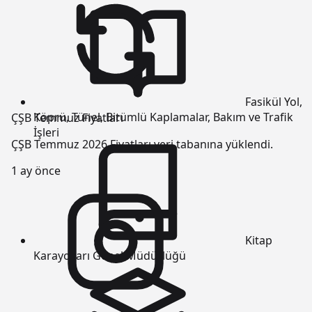
Fasikül
Yol,
Köprü, Tünel, Bitümlü Kaplamalar, Bakım ve Trafik
ÇŞB Temmuz Fiyatları
İşleri
ÇŞB Temmuz 2026 Fiyatları veri tabanına yüklendi.
1 ay önce
Kitap
Karayolları Genel Müdürlüğü