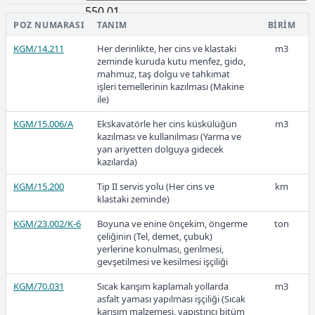
03.517/1
Vantilasyon makinesinin 1 saatlik
sa
550,01
ücreti (210 Cfm lik kompresör ve
POZ NUMARASI
TANIM
BIRIM
vantilasyon boruları)
KGM/14.211
Her derinlikte, her cins ve klastaki
m3
KGM/03.517/2
Enjeksiyon makinesinin 1 saatlik
sa
zeminde kuruda kutu menfez, gido,
2023-1
ücreti (210 Cfm lik kompresör +
mahmuz, taş dolgu ve tahkimat
enjeksiyon boruları + malzeme
işleri temellerinin kazılması (Makine
tankı)
ile)
KGM/15.006/A
Ekskavatörle her cins küskülüğün
m3
kazılması ve kullanılması (Yarma ve
470,99
yan ariyetten dolguya gidecek
kazılarda)
KGM/15.200
Tip II servis yolu (Her cins ve
km
2022-3
klastaki zeminde)
KGM/23.002/K-6
Boyuna ve enine önçekim, öngerme
ton
çeliğinin (Tel, demet, çubuk)
yerlerine konulması, gerilmesi,
gevşetilmesi ve kesilmesi işçiliği
426,92
KGM/70.031
Sıcak karışım kaplamalı yollarda
m3
asfalt yaması yapılması işçiliği (Sıcak
karışım malzemesi, yapıştırıcı bitüm