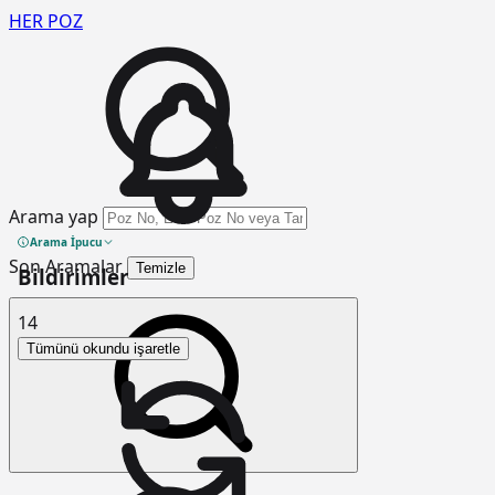
HER
POZ
Arama yap
Arama İpucu
Son Aramalar
Temizle
Bildirimler
14
Tümünü okundu işaretle