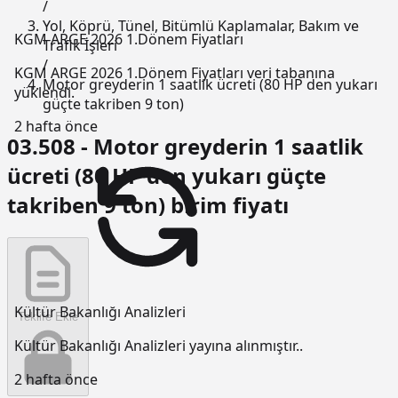
/
Yol, Köprü, Tünel, Bitümlü Kaplamalar, Bakım ve
KGM ARGE 2026 1.Dönem Fiyatları
Trafik İşleri
/
KGM ARGE 2026 1.Dönem Fiyatları veri tabanına
Motor greyderin 1 saatlik ücreti (80 HP den yukarı
yüklendi.
güçte takriben 9 ton)
2 hafta önce
03.508 - Motor greyderin 1 saatlik
ücreti (80 HP den yukarı güçte
takriben 9 ton) birim fiyatı
Kültür Bakanlığı Analizleri
Teklife Ekle
Kültür Bakanlığı Analizleri yayına alınmıştır..
2 hafta önce