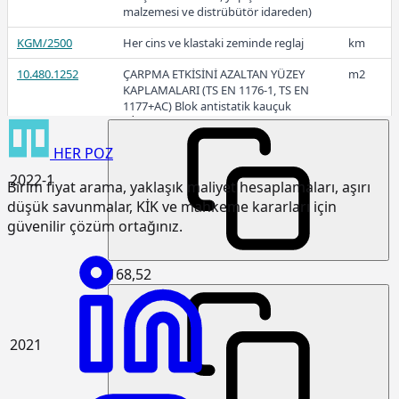
malzemesi ve distrübütör idareden)
2022-2
KGM/2500
Her cins ve klastaki zeminde reglaj
km
10.480.1252
ÇARPMA ETKİSİNİ AZALTAN YÜZEY
m2
KAPLAMALARI (TS EN 1176-1, TS EN
1177+AC) Blok antistatik kauçuk
289,86
zemin kaplaması 3cm kalınlıkta
HER
POZ
15.120.1007
Makine ile patlayıcı madde
m3
kullanmadan sert kaya kazılması
2022-1
Birim fiyat arama, yaklaşık maliyet hesaplamaları, aşırı
(Serbest kazı)
düşük savunmalar, KİK ve mahkeme kararları için
15.120.1101
Makine ile her derinlik ve her
m3
güvenilir çözüm ortağınız.
genişlikte yumuşak ve sert toprak
kazılması (Derin kazı)
168,52
15.120.1102
Makine ile her derinlik ve her
m3
genişlikte yumuşak ve sert
küskülük kazılması (Derin kazı)
2021
15.120.1107
Makine ile patlayıcı madde
m3
kullanmadan her derinlik ve her
genişlikte sert kaya kazılması (Derin
kazı)