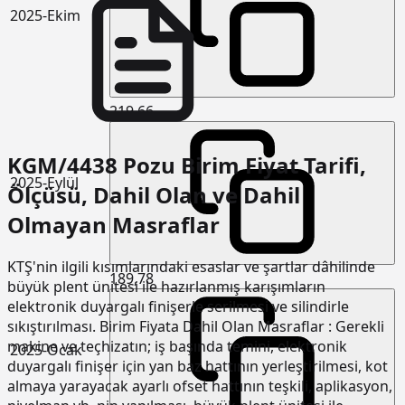
2025-Ekim
219,66
KGM/4438 Pozu Birim Fiyat Tarifi,
2025-Eylül
Ölçüsü, Dahil Olan ve Dahil
Olmayan Masraflar
KTŞ'nin ilgili kısımlarındaki esaslar ve şartlar dâhilinde
189,78
büyük plent ünitesi ile hazırlanmış karışımların
elektronik duyargalı finişerle serilmesi ve silindirle
sıkıştırılması. Birim Fiyata Dahil Olan Masraflar : Gerekli
makine ve teçhizatın; iş başında temini, elektronik
2025-Ocak
duyargalı finişer için yan baz hattının yerleştirilmesi, kot
almaya yarayacak ayarlı ofset hattının teşkili, aplikasyon,