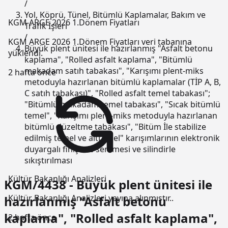
/
Yol, Köprü, Tünel, Bitümlü Kaplamalar, Bakım ve
KGM ARGE 2026 1.Dönem Fiyatları
Trafik İşleri
/
KGM ARGE 2026 1.Dönem Fiyatları veri tabanına
Büyük plent ünitesi ile hazırlanmış "Asfalt betonu
yüklendi.
kaplama", "Rolled asfalt kaplama", "Bitümlü
makadam satıh tabakası", "Karışımı plent-miks
2 hafta önce
metoduyla hazırlanan bitümlü kaplamalar (TİP A, B,
C satıh tabakası)", "Rolled asfalt temel tabakası";
"Bitümlü makadam temel tabakası", "Sıcak bitümlü
temel", "Karışımı plent-miks metoduyla hazırlanan
bitümlü düzeltme tabakası", "Bitüm İle stabilize
edilmiş temel ve alttemel" karışımlarının elektronik
duyargalı finişerle serilmesi ve silindirle
sıkıştırılması
Kültür Bakanlığı Analizleri
KGM/4438 - Büyük plent ünitesi ile
Kültür Bakanlığı Analizleri yayına alınmıştır..
hazırlanmış "Asfalt betonu
kaplama", "Rolled asfalt kaplama",
2 hafta önce