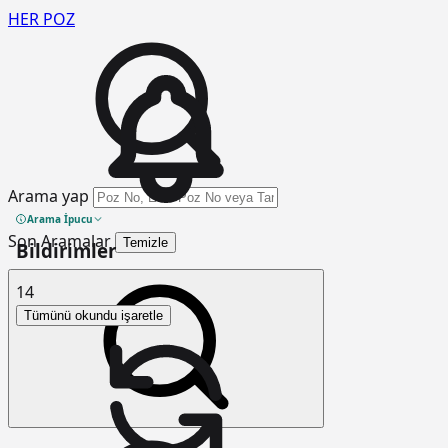
HER
POZ
Arama yap
Arama İpucu
Son Aramalar
Temizle
Bildirimler
14
Tümünü okundu işaretle