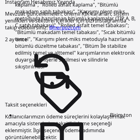
Instagram Hesabımız Yayında
kaplama", "Rolled asfalt kaplama", "Bitümlü
makadam satıh tabakası", "Karışımı plent-miks
Mevzuat güncellemeleri, önemli KİK kararları, sistem
metoduyla hazırlanan bitümlü kaplamalar (TİP A, B,
yenilikleri ve sektörel içerikler için bizi Instagram’da
C satıh tabakası)", "Rolled asfalt temel tabakası";
takip edebilirsiniz:
@herpozcom
"Bitümlü makadam temel tabakası", "Sıcak bitümlü
temel", "Karışımı plent-miks metoduyla hazırlanan
2 ay önce
bitümlü düzeltme tabakası", "Bitüm İle stabilize
edilmiş temel ve alttemel" karışımlarının elektronik
duyargalı finişerle serilmesi ve silindirle
sıkıştırılması
Taksit seçenekleri
Birim
ton
Kullanıcılarımızın ödeme süreçlerini kolaylaştırmak
amacıyla sistemimize taksitli ödeme seçeneği
eklenmiştir. İlgili seçenek ödeme adımında
görüntülenebilecektir.