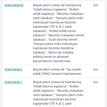
KGM/4436/M
Büyük plent ünitesi ile hazırlanmış
ton
"Asfalt betonu kaplama", "Rolled
asfalt kaplama", "Bitümlü makadam
33,63
satıh tabakası", "Karışımı plent-miks
metoduyla hazırlanan bitümlü
kaplamalar (TİP A, B, C satıh
tabakası)", "Rolled asfalt temel
tabakası"; "Bitümlü makadam temel
2022-1
tabakası", "Sıcak bitümlü temel",
"Karışımı plent-miks metoduyla
hazırlanan bitümlü düzeltme
tabakası", "Bitüm İle stabilize
edilmiş temel ve alttemel"
karışımlarının hazırlanması
20,86
KGM/4436/S
Büyük plent ünitesi ile "Taş mastik
ton
asfalt (TMA)" karışımı hazırlanması
2021
KGM/4436/1
Büyük plent ünitesi ile hazırlanmış
ton
"Asfalt betonu kaplama", "Rolled
asfalt kaplama", "Bitümlü makadam
satıh tabakası", "Karışımı plent-miks
metoduyla hazırlanan bitümlü
kaplamalar (TİP A, B, C satıh
17,95