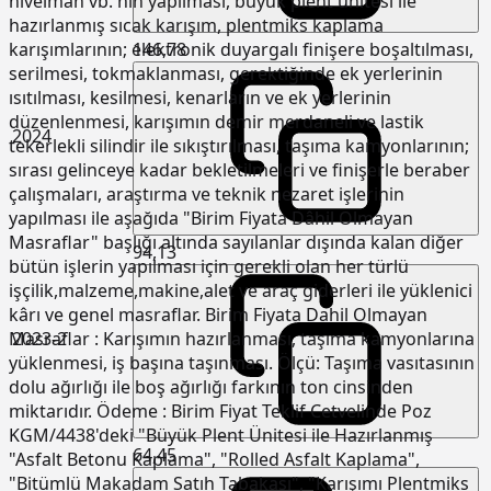
nivelman vb. nin yapılması, büyük plent ünitesi ile
hazırlanmış sıcak karışım, plentmiks kaplama
146,78
karışımlarının; elektronik duyargalı finişere boşaltılması,
serilmesi, tokmaklanması, gerektiğinde ek yerlerinin
ısıtılması, kesilmesi, kenarların ve ek yerlerinin
düzenlenmesi, karışımın demir merdaneli ve lastik
2024
tekerlekli silindir ile sıkıştırılması, taşıma kamyonlarının;
sırası gelinceye kadar bekletilmeleri ve finişerle beraber
çalışmaları, araştırma ve teknik nezaret işlerinin
yapılması ile aşağıda "Birim Fiyata Dâhil Olmayan
Masraflar" başlığı altında sayılanlar dışında kalan diğer
94,13
bütün işlerin yapılması için gerekli olan her türlü
işçilik,malzeme,makine,alet ve araç giderleri ile yüklenici
kârı ve genel masraflar. Birim Fiyata Dahil Olmayan
2023-2
Masraflar : Karışımın hazırlanması, taşıma kamyonlarına
yüklenmesi, iş başına taşınması. Ölçü: Taşıma vasıtasının
dolu ağırlığı ile boş ağırlığı farkının ton cinsinden
miktarıdır. Ödeme : Birim Fiyat Teklif Cetvelinde Poz
KGM/4438'deki "Büyük Plent Ünitesi ile Hazırlanmış
64,45
"Asfalt Betonu Kaplama", "Rolled Asfalt Kaplama",
"Bitümlü Makadam Satıh Tabakası", "Karışımı Plentmiks