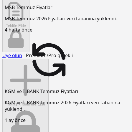
MSB Temmuz Fiyatları
MSB Temmuz 2026 Fiyatları veri tabanına yüklendi.
Teklife Ekle
4 hafta önce
Üye olun
- Premium/Pro gerekli
KGM ve İLBANK Temmuz Fiyatları
KGM ve İLBANK Temmuz 2026 Fiyatları veri tabanına
Yaklaşık Maliyete Ekle
yüklendi.
1 ay önce