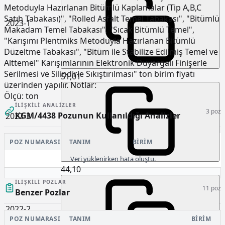
Metoduyla Hazırlanan Bitümlü Kaplamalar (Tip A,B,C
Satıh Tabakası)", "Rolled Asfalt Temel Tabakası", "Bitümlü
2023-1
Makadam Temel Tabakası", "Sıcak Bitümlü Temel",
"Karışımı Plentmiks Metoduyla Hazırlanan Bitümlü
Düzeltme Tabakası", "Bitüm ile Stabilize Edilmiş Temel ve
Alttemel" Karışımlarının Elektronik Duyargalı Finişerle
Serilmesi ve Silindirle Sıkıştırılması" ton birim fiyatı
51,01
üzerinden yapılır. Notlar:
Ölçü:
ton
İLIŞKILI ANALIZLER
3 poz
KGM/4438 Pozunun Kullanıldığı Analizler
2022-3
POZ NUMARASI
TANIM
BIRIM
Veri yüklenirken hata oluştu.
44,10
İLIŞKILI POZLAR
11 poz
Benzer Pozlar
2022-2
POZ NUMARASI
TANIM
BIRIM