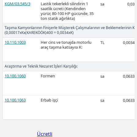
KGM/03.545/3
Lastik tekerlekli silindirin 1
sa
0,03
saatlik ücreti (Kendinden
yürür, 80-100 HP gücünde, 35
ton statik ağırlıkta)
Ücretli
Taşıma Kamyonlarının Finişerle Müşterek Çalışmalarının ve Beklemelerinin Karş
(0,00017xKx(KAREKÖÖK)400 = 0,0034xK)
10.110.1003
Her cins ve tonajda motorlu
TL
0,0034
araç taşıma katsayısı K:
2026-Ocak
Araştırma ve Teknik Nezaret İşleri Karşılığı:
10.100.1060
Formen
sa
0,0633
10.100.1063
Erbab işçi
sa
0,0633
Ücretli
Ücretli