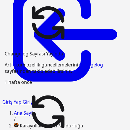
Changelog Sayfası Yayında
Artık tüm özellik güncellemelerini
Changelog
sayfasından takip edebilirsiniz.
1 hafta önce
Giriş Yap
Giriş
Ana Sayfa
/
Karayolları Genel Müdürlüğü