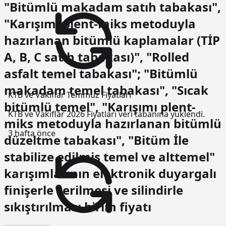
"Bitümlü makadam satıh tabakası",
"Karışımı plent-miks metoduyla
hazırlanan bitümlü kaplamalar (TİP
A, B, C satıh tabakası)", "Rolled
asfalt temel tabakası"; "Bitümlü
makadam temel tabakası", "Sıcak
KTB ve Vakıflar Temmuz Fiyatları
bitümlü temel", "Karışımı plent-
KTB ve Vakıflar 2026 Fiyatları veri tabanına yüklendi.
miks metoduyla hazırlanan bitümlü
3 hafta önce
düzeltme tabakası", "Bitüm İle
stabilize edilmiş temel ve alttemel"
karışımlarının elektronik duyargalı
finişerle serilmesi ve silindirle
sıkıştırılması birim fiyatı