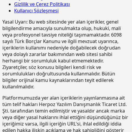
finişerle)
Gizlilik ve Çerez Politikası
15.190.1002
Kuvars agregalı (gri) yüzey
m2
Kullanıcı Sözleşmesi
KGM/4440/S
Büyük plent ünitesi ile "Taş mastik
sertleştirici ve kür uygulaması (taze
ton
asfalt (TMA)" karışımının
betonda)
Yasal Uyarı:
Bu web sitesinde yer alan içerikler, genel
hazırlanması, serilmesi ve
15.190.1003
Kuvars-Korund agregalı (gri) yüzey
m2
bilgilendirme amacıyla sunulmakta olup, hukuki, mali
sıkıştırılması
sertleştirici ve kür uygulaması (taze
veya profesyonel tavsiye niteliği taşımamaktadır. 6098
KGM/4441
Büyük plent ünitesi ile "Asfalt
betonda)
ton
sayılı Türk Borçlar Kanunu ve ilgili mevzuat uyarınca,
betonu kaplama", "Rolled asfalt
içeriklerin kullanımı nedeniyle doğabilecek doğrudan
15.190.1017
Epoksi esaslı zemin kaplamalar üzeri
m2
kaplama", "Bitümlü makadam satıh
veya dolaylı zararlar bakımından web sitesi sahibi
poliüretan esaslı, UV dayanımlı,
tabakası", "Karışımı plent-miks
renkli, elastik, mat görünümlü, iki
metoduyla hazırlanan bitümlü
herhangi bir sorumluluk kabul etmemektedir.
bileşenli son kat kaplama
kaplamalar (TİP A, B, C satıh
Ziyaretçiler, söz konusu bilgileri kendi risk ve
malzemesi ile kaplama yapılması
tabakası)", "Rolled asfalt temel
sorumlulukları doğrultusunda kullanmalıdır. Bütün
tabakası"; "Bitümlü makadam temel
bilgiler orijinal kamu kaynaklarından teyit edilerek
15.220.1001
85 mm kalınlığında yatay delikli
m2
tabakası", "Sıcak bitümlü temel",
tuğla (190 x 85 x 190 mm) ile duvar
"Karışımı plent-miks metoduyla
kullanılmalıdır.
yapılması
hazırlanan bitümlü düzeltme
tabakası", "Bitüm İle stabilize
Platformumuzda yer alan içeriklerin yayınlanmasına ait
15.270.1009
Çimento esaslı tek bilesenli kristalize
m2
edilmiş temel ve alttemel"
tüm telif hakları Herpoz Yazılım Danışmanlık Ticaret Ltd.
su yalıtım harcı ile 2 kat halinde
karışımlarının hazırlanması,
Şti. tarafından temin edilmiştir ve yasaldır ancak marka
toplam 1.5 mm kalınlıkta su yalıtımı
serilmesi ve silindirle sıkıştırılması
veya diğer yasal haklarını ihlal ettiğini düşündüğünüz bir
yapılması
(Serme greyder ile)
içeriğimiz varsa, ilgili içeriğin URL'si, ihlal edildiği iddia
15.275.1102
200/250 kg kireç/çimento karışımı
m2
edilen hakka ilişkin açıklama ve hak sahipliğini gösterir