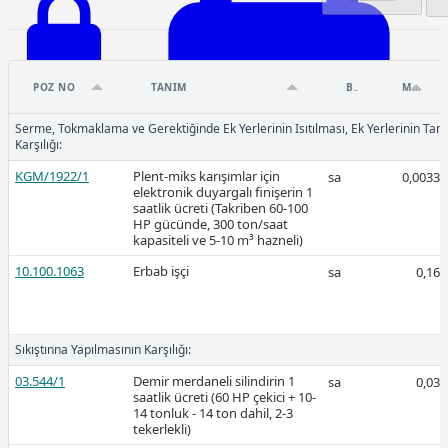
POZ NO
TANIM
BIRIM
MIKTAR
Ücretli
Serme, Tokmaklama ve Gerektiğinde Ek Yerlerinin Isıtılması, Ek Yerlerinin Tan
Karşılığı:
KGM/1922/1
Plent-miks karışımlar için
sa
0,0033
Ücretli
elektronik duyargalı finişerin 1
saatlik ücreti (Takriben 60-100
HP gücünde, 300 ton/saat
kapasiteli ve 5-10 m³ hazneli)
10.100.1063
Erbab işçi
sa
0,16
2026-Şubat
Sıkıştınna Yapılmasının Karşılığı:
03.544/1
Demir merdaneli silindirin 1
sa
0,03
saatlik ücreti (60 HP çekici + 10-
14 tonluk - 14 ton dahil, 2-3
tekerlekli)
Ücretli