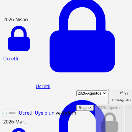
2026-Nisan
Ücretli
Ücretli
Yıl
2026-Ağustos
Seçiniz
2026-Ağustos
2
KGM/4438 Birim Fiyat Analizi
Ücretli Üye olun
ve indirin
İndir
2026-Mart