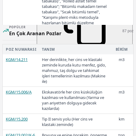
tabakası)", "Rolled asfalt temel
tabakası"; "Bitümlü makadam temel
tabakası", "Sıcak bitümlü temel",
"Karışımı plent-miks metoduyla
2020
hazırlanan bitümlü düzeltme
POPÜLER
tabakası", "Bitüm İle stabilize
87 poz
En Çok Aranan Pozlar
edilmiş temel ve alttemel"
karışımlarının hazırlanması (Yama ve
bakım için - İdarece taşınacaktır.)
POZ NUMARASI
TANIM
BIRIM
15,41
KGM/4436/2
Büyük plent ünitesinde polimer
ton
KGM/14.211
Her derinlikte, her cins ve klastaki
m3
modifiye bitüm kullanılarak ''Asfalt
zeminde kuruda kutu menfez, gido,
betonu kaplama'' ve ''Bitümlü sıcak
mahmuz, taş dolgu ve tahkimat
temel'' hazırlanması için gerekli ilave
işleri temellerinin kazılması (Makine
işler
2019
ile)
KGM/4437
Büyük plent ünitesi ile hazırlanmış
ton
KGM/15.006/A
Ekskavatörle her cins küskülüğün
m3
"Asfalt betonu kaplama", "Rolled
kazılması ve kullanılması (Yarma ve
asfalt kaplama", "Bitümlü makadam
yan ariyetten dolguya gidecek
satıh tabakası", "Karışımı plent-miks
kazılarda)
metoduyla hazırlanan bitümlü
12,66
kaplamalar (TİP A, B, C satıh
KGM/15.200
Tip II servis yolu (Her cins ve
km
tabakası)", "Rolled asfalt temel
klastaki zeminde)
tabakası"; "Bitümlü makadam temel
tabakası", "Sıcak bitümlü temel",
2018
KGM/23.002/K-6
Boyuna ve enine önçekim, öngerme
ton