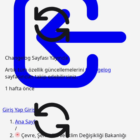
Changelog Sayfası Yayında
Artık tüm özellik güncellemelerini
Changelog
sayfasından takip edebilirsiniz.
1 hafta önce
Giriş Yap
Giriş
Ana Sayfa
/
Çevre, Şehircilik ve İklim Değişikliği Bakanlığı