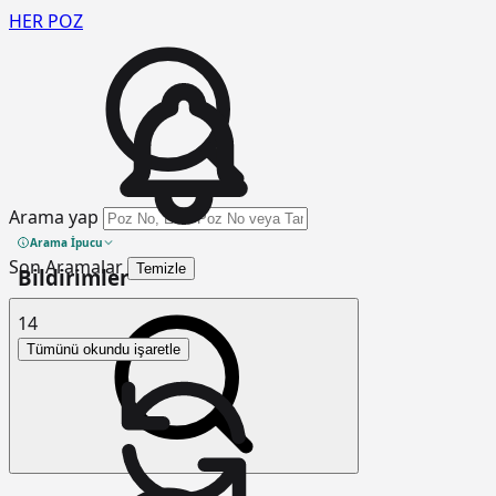
HER
POZ
Arama yap
Arama İpucu
Son Aramalar
Temizle
Bildirimler
14
Tümünü okundu işaretle