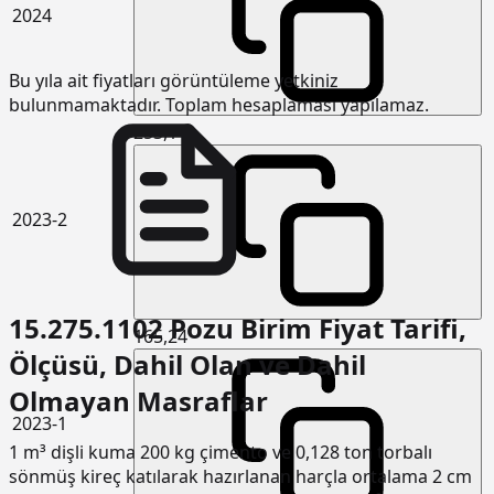
2024
Bu yıla ait fiyatları görüntüleme yetkiniz
bulunmamaktadır. Toplam hesaplaması yapılamaz.
253,14
2023-2
15.275.1102 Pozu Birim Fiyat Tarifi,
165,24
Ölçüsü, Dahil Olan ve Dahil
Olmayan Masraflar
2023-1
1 m³ dişli kuma 200 kg çimento ve 0,128 ton torbalı
sönmüş kireç katılarak hazırlanan harçla ortalama 2 cm