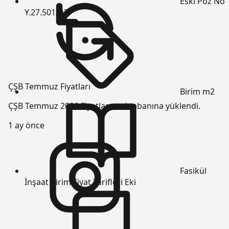
Eski Poz No
Y.27.501/02
ÇŞB Temmuz Fiyatları
Birim
m2
ÇŞB Temmuz 2026 Fiyatları veri tabanına yüklendi.
1 ay önce
Fasikül
İnşaat Birim Fiyat Tarifleri Eki