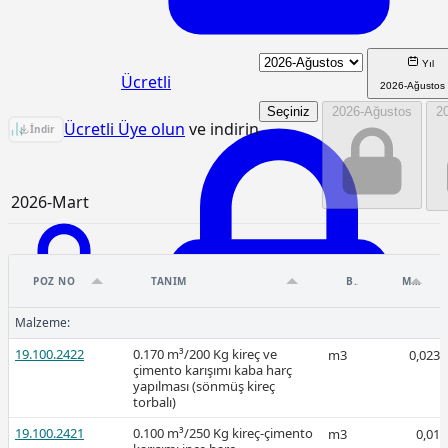
Yıl
Ücretli
2026-Ağustos
Seçiniz
2026-Ağustos
2
15.275.1102 Birim Fiyat Analizi
Ücretli Üye olun
ve indirin
İndir
2026-Mart
POZ NO
TANIM
BIRIM
MIKTAR
Malzeme:
Ücretli
19.100.2422
0.170 m³/200 Kg kireç ve
m3
0,023
çimento karışımı kaba harç
yapılması (sönmüş kireç
torbalı)
Ücretli
19.100.2421
0.100 m³/250 Kg kireç-çimento
m3
0,01