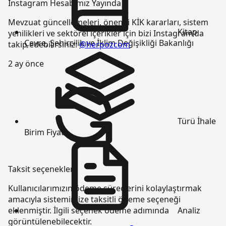
Instagram Hesabımız Yayında
Mevzuat güncellemeleri, önemli KİK kararları, sistem
Kitap
yenilikleri ve sektörel içerikler için bizi Instagram’da
Çevre, Şehircilik ve İklim Değişikliği Bakanlığı
takip edebilirsiniz:
@herpozcom
2 ay önce
Türü
İhale
Birim Fiyatı
Taksit seçenekleri
Kullanıcılarımızın ödeme süreçlerini kolaylaştırmak
amacıyla sistemimize taksitli ödeme seçeneği
Analiz
eklenmiştir. İlgili seçenek ödeme adımında
görüntülenebilecektir.