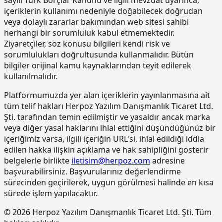
içeriklerin kullanımı nedeniyle doğabilecek doğrudan
15.190.1017
Epoksi esaslı zemin kaplamalar üzeri
m2
veya dolaylı zararlar bakımından web sitesi sahibi
poliüretan esaslı, UV dayanımlı,
renkli, elastik, mat görünümlü, iki
herhangi bir sorumluluk kabul etmemektedir.
bileşenli son kat kaplama
Ziyaretçiler, söz konusu bilgileri kendi risk ve
malzemesi ile kaplama yapılması
sorumlulukları doğrultusunda kullanmalıdır. Bütün
bilgiler orijinal kamu kaynaklarından teyit edilerek
15.220.1001
85 mm kalınlığında yatay delikli
m2
tuğla (190 x 85 x 190 mm) ile duvar
kullanılmalıdır.
yapılması
Platformumuzda yer alan içeriklerin yayınlanmasına ait
15.270.1009
Çimento esaslı tek bilesenli kristalize
m2
tüm telif hakları Herpoz Yazılım Danışmanlık Ticaret Ltd.
su yalıtım harcı ile 2 kat halinde
Şti. tarafından temin edilmiştir ve yasaldır ancak marka
toplam 1.5 mm kalınlıkta su yalıtımı
veya diğer yasal haklarını ihlal ettiğini düşündüğünüz bir
yapılması
içeriğimiz varsa, ilgili içeriğin URL'si, ihlal edildiği iddia
15.275.1102
200/250 kg kireç/çimento karışımı
m2
edilen hakka ilişkin açıklama ve hak sahipliğini gösterir
kaba ve ince harçla sıva yapılması (iç
belgelerle birlikte
iletisim@herpoz.com
adresine
cephe sıvası)
başvurabilirsiniz. Başvurularınız değerlendirme
15.275.1106
250 kg çimento dozlu harç ile kaba
m2
sürecinden geçirilerek, uygun görülmesi halinde en kısa
sıva yapılması
sürede işlem yapılacaktır.
15.275.1111
250/350 kg çimento dozlu kaba ve
m2
© 2026 Herpoz Yazılım Danışmanlık Ticaret Ltd. Şti. Tüm
ince harçla sıva yapılması (dış cephe