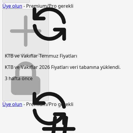
Üye olun
- Premium/Pro gerekli
KTB ve Vakıflar Temmuz Fiyatları
Yaklaşık Maliyete Ekle
KTB ve Vakıflar 2026 Fiyatları veri tabanına yüklendi.
3 hafta önce
Üye olun
- Premium/Pro gerekli