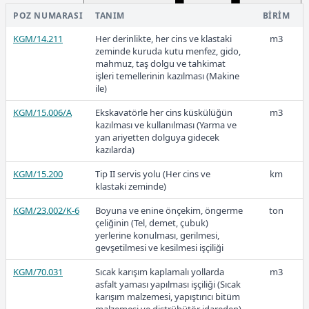
sıva yapılması
POZ NUMARASI
TANIM
BIRIM
15.275.1107
200 kg Çimento ve Kireç karşımı
m2
harç ile kaba sıva yapılması (iç
KGM/14.211
Her derinlikte, her cins ve klastaki
m3
36,23
cephe)
zeminde kuruda kutu menfez, gido,
mahmuz, taş dolgu ve tahkimat
işleri temellerinin kazılması (Makine
ile)
2019
KGM/15.006/A
Ekskavatörle her cins küskülüğün
m3
kazılması ve kullanılması (Yarma ve
yan ariyetten dolguya gidecek
kazılarda)
KGM/15.200
Tip II servis yolu (Her cins ve
km
28,48
klastaki zeminde)
KGM/23.002/K-6
Boyuna ve enine önçekim, öngerme
ton
çeliğinin (Tel, demet, çubuk)
2018
yerlerine konulması, gerilmesi,
gevşetilmesi ve kesilmesi işçiliği
KGM/70.031
Sıcak karışım kaplamalı yollarda
m3
asfalt yaması yapılması işçiliği (Sıcak
karışım malzemesi, yapıştırıcı bitüm
24,95