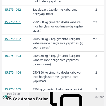
oluklu derz yapılması
15.275.1012
Taş duvar yüzeylerine kabartma
m2
2022-1
derz yapılması
15.275.1101
250/350 kg çimento dozlu kaba ve
m2
ince harçla sıva yapılması (dış cephe
sıvası)
51,23
15.275.1102
200/250 kg kireç/çimento karışımı
m2
kaba ve ince harçla sıva yapılması (iç
cephe sıvası)
2021
15.275.1103
250/350 kg kireç/çimento karışımı
m2
kaba ve ince harçla sıva yapılması
(tavan sıvası)
15.275.1104
250/350 kg çimento dozlu kaba ve
m2
ince harçla serpme (çarpma) sıva
42,31
yapılması
15.275.1105
350 kg çimento dozlu harçla tek kat
m2
ince sıva yapılması
POPÜLER
87 poz
2020
En Çok Aranan Pozlar
15.275.1106
250 kg çimento dozlu harç ile kaba
m2