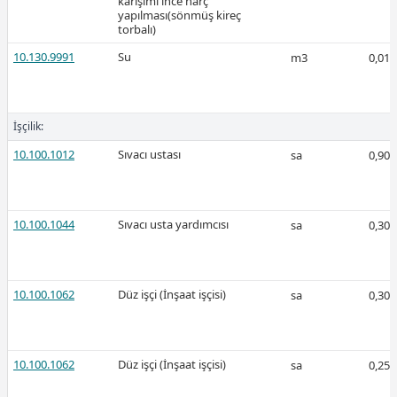
karışımı ince harç
yapılması(sönmüş kireç
torbalı)
10.130.9991
Su
m3
0,01
2026-Şubat
İşçilik:
10.100.1012
Sıvacı ustası
sa
0,90
Ücretli
10.100.1044
Sıvacı usta yardımcısı
sa
0,30
Ücretli
10.100.1062
Düz işçi (İnşaat işçisi)
sa
0,30
10.100.1062
Düz işçi (İnşaat işçisi)
sa
0,25
2026-Ocak