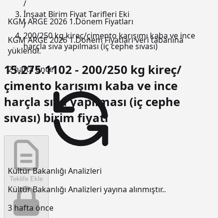
/
İnşaat Birim Fiyat Tarifleri Eki
KGM ARGE 2026 1.Dönem Fiyatları
/
200/250 kg kireç/çimento karışımı kaba ve ince
KGM ARGE 2026 1.Dönem Fiyatları veri tabanına
harçla sıva yapılması (iç cephe sıvası)
yüklendi.
15.275.1102 - 200/250 kg kireç/
2 hafta önce
çimento karışımı kaba ve ince
harçla sıva yapılması (iç cephe
sıvası) birim fiyatı
Kültür Bakanlığı Analizleri
Teklife Ekle
Kültür Bakanlığı Analizleri yayına alınmıştır..
3 hafta önce