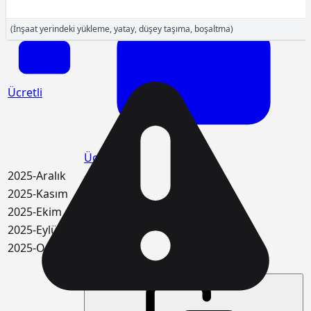
(İnşaat yerindeki yükleme, yatay, düşey taşıma, boşaltma)
Ücretli
Ücretli
2025-Aralık
-
2025-Kasım
-
2025-Ekim
-
2025-Eylül
-
2025-Ocak
-
408,70