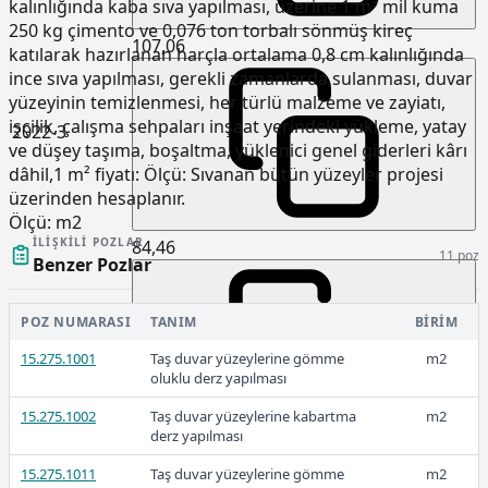
kalınlığında kaba sıva yapılması, üzerine 1 m³ mil kuma
250 kg çimento ve 0,076 ton torbalı sönmüş kireç
107,06
katılarak hazırlanan harçla ortalama 0,8 cm kalınlığında
ince sıva yapılması, gerekli zamanlarda sulanması, duvar
yüzeyinin temizlenmesi, her türlü malzeme ve zayiatı,
işçilik, çalışma sehpaları inşaat yerindeki yükleme, yatay
2022-3
ve düşey taşıma, boşaltma, yüklenici genel giderleri kârı
dâhil,1 m² fiyatı: Ölçü: Sıvanan bütün yüzeyler projesi
üzerinden hesaplanır.
Ölçü:
m2
İLIŞKILI POZLAR
84,46
11 poz
Benzer Pozlar
POZ NUMARASI
TANIM
BIRIM
2022-2
15.275.1001
Taş duvar yüzeylerine gömme
m2
oluklu derz yapılması
15.275.1002
Taş duvar yüzeylerine kabartma
m2
derz yapılması
78,80
15.275.1011
Taş duvar yüzeylerine gömme
m2